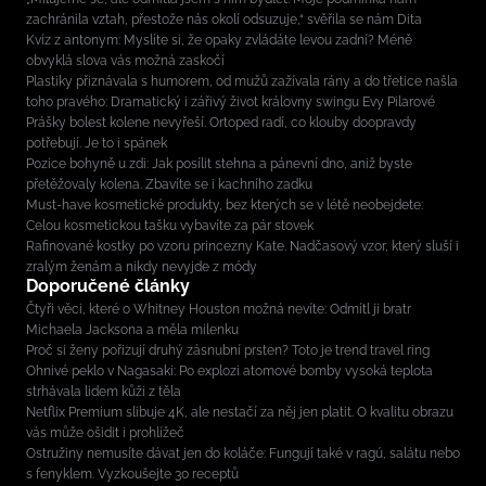
zachránila vztah, přestože nás okolí odsuzuje,“ svěřila se nám Dita
Kvíz z antonym: Myslíte si, že opaky zvládáte levou zadní? Méně
obvyklá slova vás možná zaskočí
Plastiky přiznávala s humorem, od mužů zažívala rány a do třetice našla
toho pravého: Dramatický i zářivý život královny swingu Evy Pilarové
Prášky bolest kolene nevyřeší. Ortoped radí, co klouby doopravdy
potřebují. Je to i spánek
Pozice bohyně u zdi: Jak posílit stehna a pánevní dno, aniž byste
přetěžovaly kolena. Zbavíte se i kachního zadku
Must-have kosmetické produkty, bez kterých se v létě neobejdete:
Celou kosmetickou tašku vybavíte za pár stovek
Rafinované kostky po vzoru princezny Kate. Nadčasový vzor, který sluší i
zralým ženám a nikdy nevyjde z módy
Doporučené články
Čtyři věci, které o Whitney Houston možná nevíte: Odmítl ji bratr
Michaela Jacksona a měla milenku
Proč si ženy pořizují druhý zásnubní prsten? Toto je trend travel ring
Ohnivé peklo v Nagasaki: Po explozi atomové bomby vysoká teplota
strhávala lidem kůži z těla
Netflix Premium slibuje 4K, ale nestačí za něj jen platit. O kvalitu obrazu
vás může ošidit i prohlížeč
Ostružiny nemusíte dávat jen do koláče: Fungují také v ragú, salátu nebo
s fenyklem. Vyzkoušejte 30 receptů