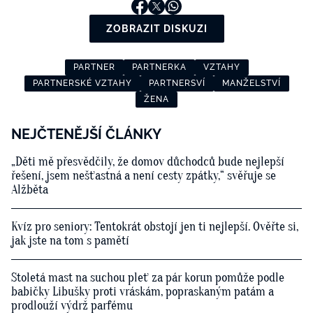
ZOBRAZIT DISKUZI
PARTNER
PARTNERKA
VZTAHY
PARTNERSKÉ VZTAHY
PARTNERSVÍ
MANŽELSTVÍ
ŽENA
NEJČTENĚJŠÍ ČLÁNKY
„Děti mě přesvědčily, že domov důchodců bude nejlepší
řešení, jsem nešťastná a není cesty zpátky,“ svěřuje se
Alžběta
Kvíz pro seniory: Tentokrát obstojí jen ti nejlepší. Ověřte si,
jak jste na tom s pamětí
Stoletá mast na suchou pleť za pár korun pomůže podle
babičky Libušky proti vráskám, popraskaným patám a
prodlouží výdrž parfému