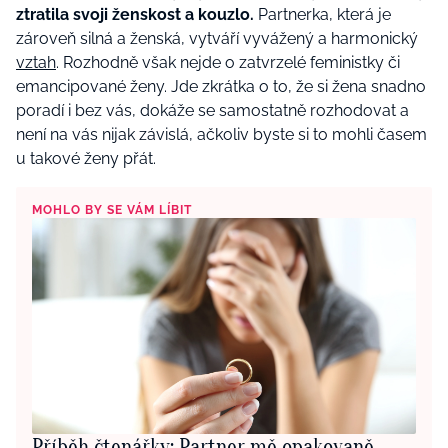
ztratila svoji ženskost a kouzlo.
Partnerka, která je
zároveň silná a ženská, vytváří vyvážený a harmonický
vztah
. Rozhodně však nejde o zatvrzelé feministky či
emancipované ženy. Jde zkrátka o to, že si žena snadno
poradí i bez vás, dokáže se samostatně rozhodovat a
není na vás nijak závislá, ačkoliv byste si to mohli časem
u takové ženy přát.
MOHLO BY SE VÁM LÍBIT
Příběh čtenářky: Partner mě opakovaně