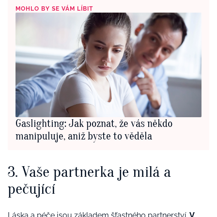
MOHLO BY SE VÁM LÍBIT
Gaslighting: Jak poznat, že vás někdo
manipuluje, aniž byste to věděla
3. Vaše partnerka je milá a
pečující
Láska a péče jsou základem šťastného partnerství.
V