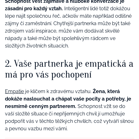
Schopnost vést zajímavé a hluboké konverzace je
zásadní pro každý vztah.
Inteligentní lidé totiž dokážou
lépe najít společnou řeč, ačkoliv máte například odlišné
zájmy či zaměstnání. Chytřejší partnerka může být také
zdrojem vaší inspirace, může vám dodávat skvělé
nápady a také může být spolehlivým rádcem ve
složitých životních situacích.
2. Vaše partnerka je empatická a
má pro vás pochopení
Empatie
je klíčem k zdravému vztahu.
Žena, která
dokáže naslouchat a chápat vaše pocity a potřeby, je
nesmírně cenným partnerem.
Schopnost vžít se do
vaší složité situace či nepříjemných chvil jí umožňuje
podpořit vás v těchto těžkých chvílích, což vytváří silnou
a pevnou vazbu mezi vámi.