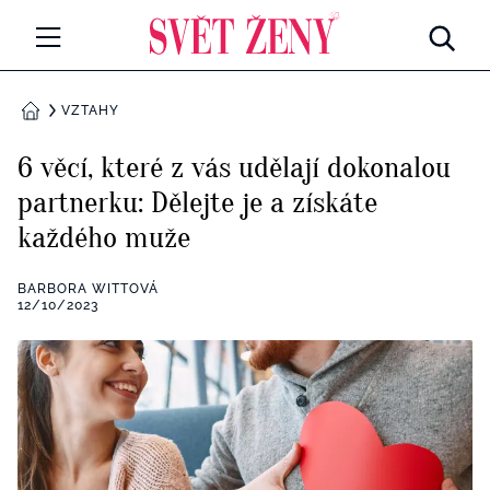
Svetzeny.cz
MÓDA A KRÁSA
VZTAHY
DOMŮ
CELEBRITY
6 věcí, které z vás udělají dokonalou
Všechny kategorie
partnerku: Dělejte je a získáte
RETROHUBKY
každého muže
Rozhovory
PSYCHOLOGIE
BARBORA WITTOVÁ
Všechny kategorie
12/10/2023
ZDRAVÍ
Seberozvoj
Všechny kategorie
ZÁBAVA
Životní styl
Všechny kategorie
BYDLENÍ
Testy a kvízy
Všechny kategorie