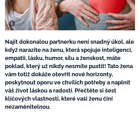
BurdaMedia
Tvoření
Extra
SVĚT ŽENY - 599 KČ
Rady a tipy
ROČNÍ PŘEDPLATNÉ SVĚT ŽENY +
SADA PRODUKTŮ MANA (10 ks)
Najít dokonalou partnerku není snadný úkol, ale
když narazíte na ženu, která spojuje inteligenci,
empatii, lásku, humor, sílu a ženskost, máte
poklad, který už nikdy nesmíte pustit! Tato žena
vám totiž dokáže otevřít nové horizonty,
poskytnout oporu ve chvílích potřeby a naplnit
váš život láskou a radostí. Přečtěte si šest
klíčových vlastností, které vaši ženu činí
nezaměnitelnou.