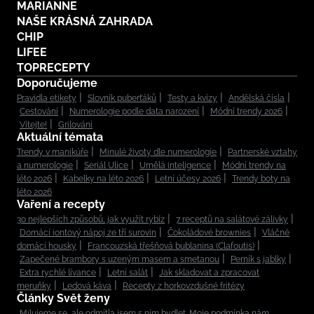
MARIANNE
NAŠE KRÁSNÁ ZAHRADA
CHIP
LIFEE
TOPRECEPTY
Doporučujeme
Pravidla etikety
Slovník puberťáků
Testy a kvízy
Andělská čísla
Cestování
Numerologie podle data narození
Módní trendy 2026
Vítejte!
Grilování
Aktuální témata
Trendy v manikúře
Minulé životy dle numerologie
Partnerské vztahy
a numerologie
Seriál Ulice
Umělá inteligence
Módní trendy na
léto 2026
Kabelky na léto 2026
Letní účesy 2026
Trendy boty na
léto 2026
Vaření a recepty
30 nejlepších způsobů, jak využít rybíz
7 receptů na salátové zálivky
Domácí iontový nápoj ze tří surovin
Čokoládové brownies
Vláčné
domácí housky
Francouzská třešňová bublanina (Clafoutis)
Zapečené brambory s uzeným masem a smetanou
Perník s jablky
Extra rychlé lívance
Letní salát
Jak skladovat a zpracovat
meruňky
Ledová káva
Recepty z horkovzdušné fritézy
Články Svět ženy
„Milujeme se, ale odmítla jsem s ním bydlet. Moje podmínka nám