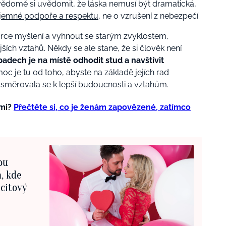
ědomě si uvědomit, že láska nemusí být dramatická,
jemné podpoře a respektu
, ne o vzrušení z nebezpečí.
orce myšlení a vyhnout se starým zvyklostem,
ších vztahů. Někdy se ale stane, že si člověk není
padech je na místě odhodit stud a navštívit
 je tu od toho, abyste na základě jejích rad
asměrovala se k lepší budoucnosti a vztahům.
ami?
Přečtěte si, co je ženám zapovězené, zatímco
ou
, kde
 citový