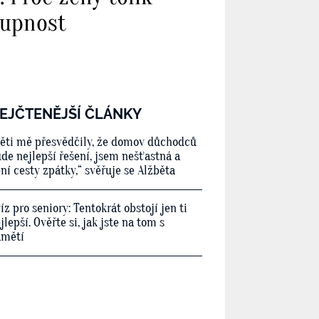
tupnost
EJČTENĚJŠÍ ČLÁNKY
ěti mě přesvědčily, že domov důchodců
de nejlepší řešení, jsem nešťastná a
ní cesty zpátky,“ svěřuje se Alžběta
íz pro seniory: Tentokrát obstojí jen ti
jlepší. Ověřte si, jak jste na tom s
amětí