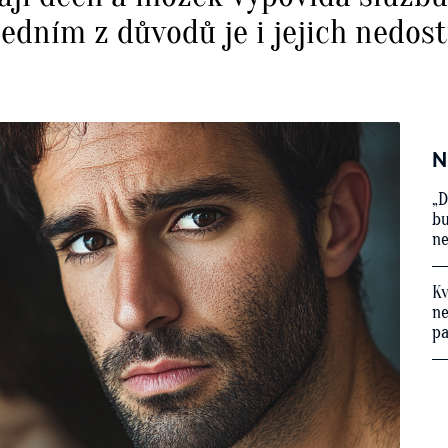
edním z důvodů je i jejich nedos
N
„D
bu
ne
Kv
ne
p