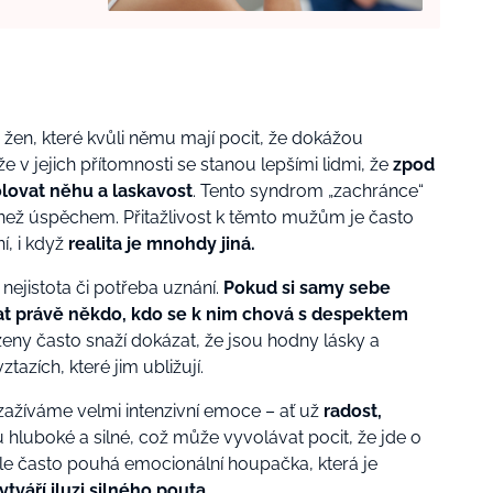
žen, které kvůli němu
m
ají
pocit, že dokážou
, že v jejich přítomnosti se stanou lepšími lidmi, že
zpod
lovat něhu a laskavost
. Tento syndrom „zachránce“
než úspěchem. Přitažlivost k těmto mužům je často
í, i když
realita je mnohdy jiná.
 nejistota či potřeba uznání.
Pokud si samy sebe
at právě někdo, kdo se k nim chová s despektem
eny často snaží dokázat, že jsou hodny lásky a
ztazích, které jim ubližují.
i zažíváme velmi intenzivní emoce – ať už
radost,
 hluboké a silné, což může vyvolávat pocit, že jde o
ale často pouhá emocionální houpačka, která je
ytváří iluzi silného pouta.