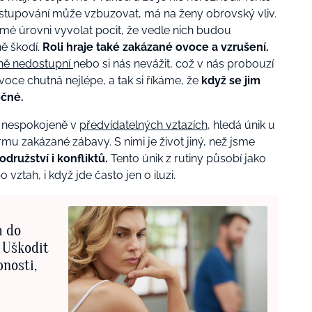
 vystupování může vzbuzovat, má na ženy obrovský vliv.
mé úrovni vyvolat pocit, že vedle nich bud
ou
ě škodí.
Roli hraje také z
akázané ovoce a vzrušení.
ně nedostupní
nebo si nás nevážit, což v nás probouzí
voce chutná nejlépe, a tak si říkáme, že
když se jim
čné.
o nespokojeně v
předvídatelných vztazích
, hledá únik u
ormu zakázané zábavy. S nimi je život jiný, než jsme
družství i konfliktů.
Tento únik z rutiny působí jako
 vztah, i když jde často jen o iluzi.
m do
 Uškodit
nosti,