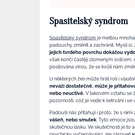
Spasitelský syndrom
Spasitelský syndrom
je metlou mnoha 
padouchy
změnit
a zachránit
. Myslí si
jejich tvrdého povrchu dokážou vydo
však končí častěji zlomeným srdcem, 
posilována vírou, že se kvůli nám změn
U některých žen může hrát roli i vlastní
neváží dostatečně, může je přitahov
nebo neuctivě.
V takovém vztahu se ž
pozornosti, což je vede k setrvání i ve v
Padouši nás přitahují i proto, že s nim
vášeň, nebo smutek
. Tyto emoce jsou
skutečnou lásku. Ve skutečnosti je to 
psychicky vyčerpávající, ale zároveň
v