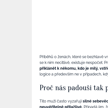
Příběhů o ženách, které se bezhlavě vrha
se k nim necitlivě, existuje nespočet. 
přiklánět k někomu, kdo je milý, vstř
logice a především ne v případech, kdy
Proč nás
padouši
tak p
Tito muži
často vyzařují
silné sebevěd
neuvěřitelně přitažlivé.
Připadá
jim
, 