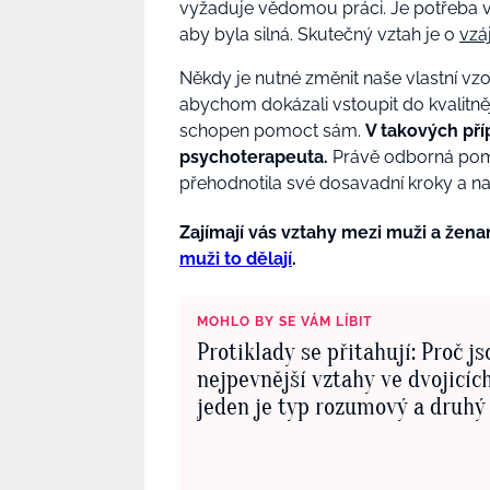
vyžaduje vědomou práci. Je potřeba v
aby byla silná. Skutečný vztah je o
vzá
Někdy je nutné změnit naše vlastní vz
abychom dokázali vstoupit do kvalitněj
schopen pomoct sám.
V takových pří
psychoterapeuta.
Právě odborná pomoc
přehodnotila své dosavadní kroky a n
Zajímají vás vztahy mezi muži a žen
muži to dělají
.
MOHLO BY SE VÁM LÍBIT
Protiklady se přitahují: Proč js
nejpevnější vztahy ve dvojicích
jeden je typ rozumový a druhý