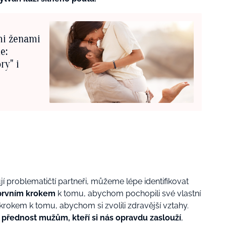
mi ženami
e:
ry" i
í problematičtí partneři, můžeme lépe identifikovat
 prvním krokem
k tomu, abychom pochopili své vlastní
 krokem
k tomu, abychom si zvolili zdravější vztahy.
 přednost mužům, kteří si nás opravdu zaslouží
,