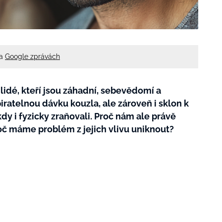
na
Google zprávách
lidé, kteří jsou záhadní, sebevědomí a
iratelnou dávku kouzla, ale zároveň i sklon k
y i fyzicky zraňovali. Proč nám ale právě
roč máme problém z jejich vlivu uniknout?