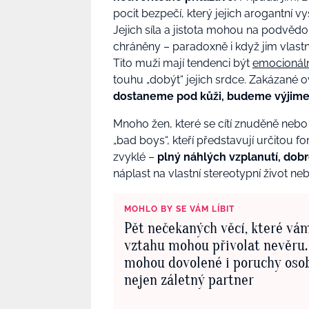
pocit bezpečí, který jejich arogantní
Jejich síla a jistota mohou na podvědo
chráněny – paradoxně i když
jim
vlastn
Tito muži mají tendenci být
emocionál
touhu „dobýt“ jejich srdce. Zakázané o
dostaneme pod kůži, budeme výjime
Mnoho žen, které se cítí znuděně neb
„bad boys“, kteří představují určitou f
zvyklé –
plný náhlých vzplanutí, dobro
náplast na vlastní stereotypní život nebo
MOHLO BY SE VÁM LÍBIT
Pět nečekaných věcí, které vá
vztahu mohou přivolat nevěru.
mohou dovolené i poruchy osob
nejen záletný partner