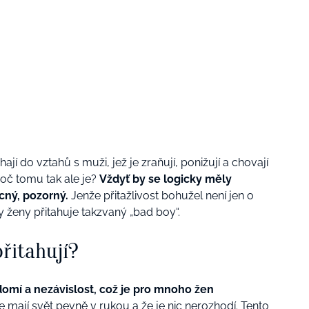
jí do vztahů s muži, jež je zraňují, ponižují a chovají
Proč tomu tak ale je?
Vždyť by se logicky měly
ícný, pozorný.
Jenže přitažlivost bohužel není jen o
 ženy přitahuje takzvaný „bad boy“.
řitahují?
omí a nezávislost, což je pro mnoho žen
že mají svět pevně v rukou a že je nic nerozhodí. Tento