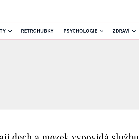
ITY
RETROHUBKY
PSYCHOLOGIE
ZDRAVÍ
 tají dech a mozek vypovídá službu