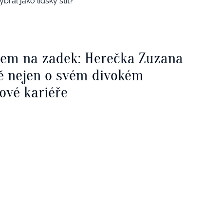
bral jako lidský štít?
kem na zadek: Herečka Zuzana
ě nejen o svém divokém
ové kariéře