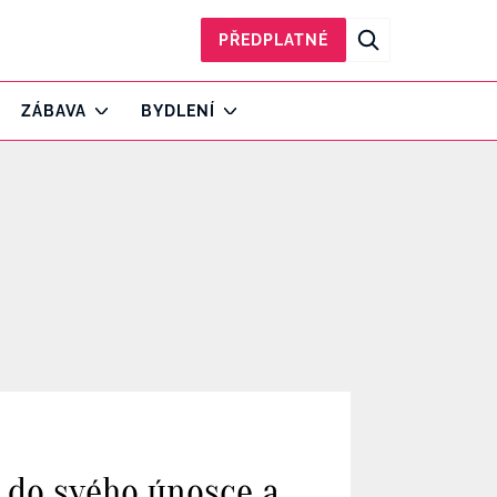
PŘEDPLATNÉ
ZÁBAVA
BYDLENÍ
 do svého únosce a