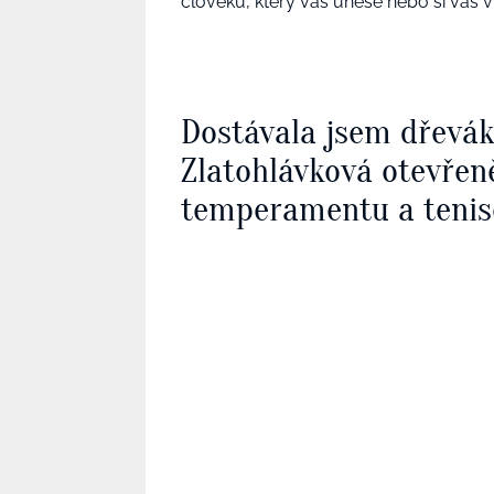
člověku, který vás unese nebo si vás vy
Dostávala jsem dřevá
Zlatohlávková otevřen
temperamentu a tenis