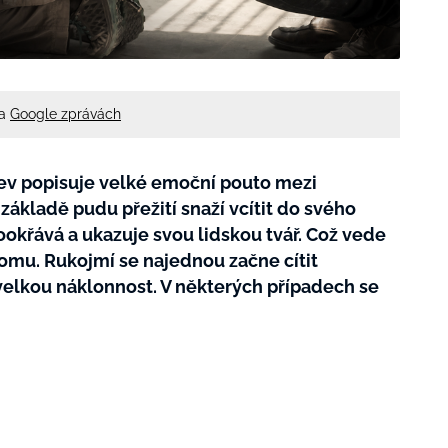
na
Google zprávách
jev popisuje velké emoční pouto mezi
ákladě pudu přežití snaží vcítit do svého
okřává a ukazuje svou lidskou tvář. Což vede
mu. Rukojmí se najednou začne cítit
velkou náklonnost. V některých případech se