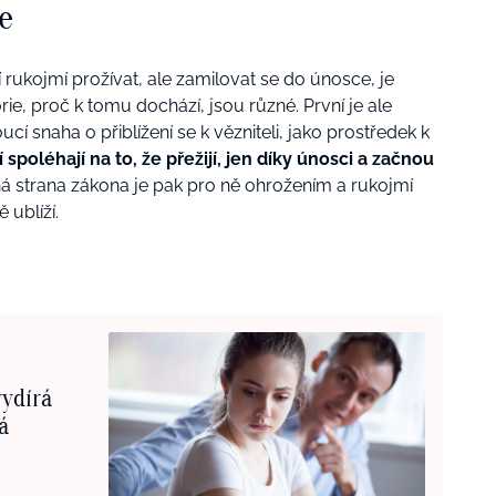
e
rukojmí prožívat, ale zamilovat se do únosce, je
ie, proč k tomu dochází, jsou různé. První je ale
ucí snaha o přiblížení se k vězniteli, jako prostředek k
 spoléhají na to, že přežijí, jen díky únosci a začnou
 strana zákona je pak pro ně ohrožením a rukojmí
ě ublíží.
vydírá
á