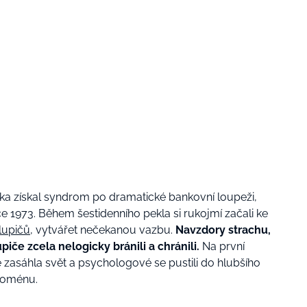
a získal syndrom po dramatické bankovní loupeži,
e 1973. Během šestidenního pekla si rukojmí začali ke
lupičů,
vytvářet nečekanou vazbu.
Navzdory strachu,
iče zcela nelogicky bránili a chránili.
Na první
zasáhla svět a psychologové se pustili do hlubšího
noménu.