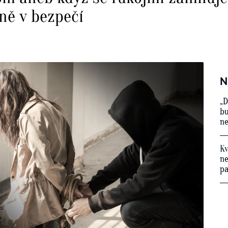
xně v bezpečí
N
„D
bu
ne
Kv
ne
p