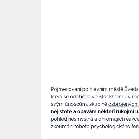
Pojmenování po hlavním městě Švédsk
která se odehrála ve Stockholmu v roc
svým únoscům, skupině
ozbrojených 
nejistotě a obavám někteří rukojmí lup
pohled nesmyslná a ohromující reakce 
zkoumání tohoto psychologického fe