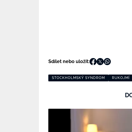
Sdílet nebo uložit:
STOCKHOLMSKÝ SYNDROM
RUKOJMÍ
D