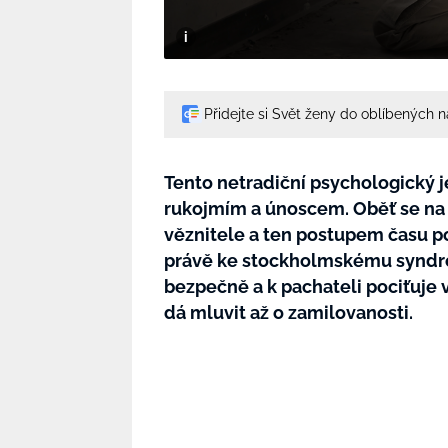
Přidejte si Svět ženy do oblíbených 
Tento netradiční psychologický 
rukojmím a únoscem. Oběť se na z
věznitele a ten postupem času po
právě ke stockholmskému syndro
bezpečně a k pachateli pociťuje 
dá mluvit až o zamilovanosti.