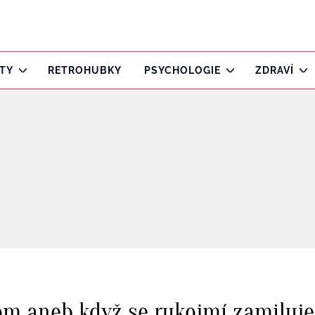
ITY
RETROHUBKY
PSYCHOLOGIE
ZDRAVÍ
m aneb když se rukojmí zamiluje