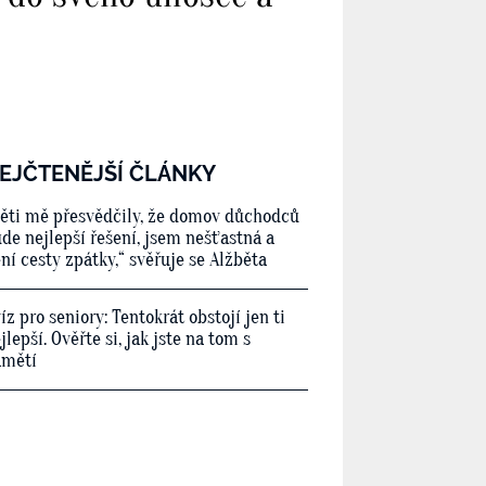
EJČTENĚJŠÍ ČLÁNKY
ěti mě přesvědčily, že domov důchodců
de nejlepší řešení, jsem nešťastná a
ní cesty zpátky,“ svěřuje se Alžběta
íz pro seniory: Tentokrát obstojí jen ti
jlepší. Ověřte si, jak jste na tom s
amětí