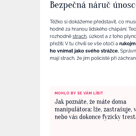
Bezpečná náruč únosc
Těžko si dokážeme představit, co musí 
hodně za hranou lidského chápání. Teor
rozhodně
strach
, úzkost a z toho plyno
přežití. V tu chvíli se vše otočí a
rukojmí
ho vnímat jako svého strážce.
Správná
mají strach, že jim policisté při záchran
MOHLO BY SE VÁM LÍBIT
Jak poznáte, že máte doma
manipulátora: lže, zastrašuje, 
nebo vás dokonce fyzicky trest