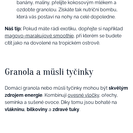
banány, maliny, přelijte kokosovým mlékem a
ozdobte granolou. Získáte tak nutriční bombu,
která vás postaví na nohy na celé dopoledne.
Náš tip:
Pokud máte rádi exotiku, dopřejte si například
magovo-marakujové smoothie
, při kterém se budete
cítit jako na dovolené na tropickém ostrově.
Granola a müsli tyčinky
Domácí granola nebo müsli tyčinky mohou být
skvělým
zdrojem energie
. Kombinují
ovesné vločky
, ořechy,
semínka a sušené ovoce. Díky tomu jsou bohaté na
vlákninu
,
bílkoviny
a
zdravé tuky
.