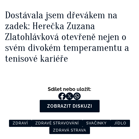
Dostávala jsem dřevákem na
zadek: Herečka Zuzana
Zlatohlávková otevřeně nejen o
svém divokém temperamentu a
tenisové kariéře
Sdílet nebo uložit:
ZOBRAZIT DISKUZI
ZDRAVÍ
ZDRAVÉ STRAVOVÁNÍ
SVAČINKY
JÍDLO
ZDRAVÁ STRAVA