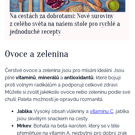
Na cestách za dobrotami: Nové suroviny
z celého světa na našem stole pro rychlé a
jednoduché recepty
Ovoce a zelenina
Čerstvé ovoce a zelenina jsou pro mlsání ideální. Jsou
plné
vitamínů
,
minerálů
a
antioxidantů
, které bojují
proti volným radikálům a podporují celkové zdraví.
Můžete si zvolit jakékoliv ovoce nebo zeleninu podle své
chuti. Paleta možností je opravdu rozmanitá.
Jablka
: Vysoký obsah vlákniny a
vitamínu C
, jablka
jsou skvělým snackem na cesty.
Mrkev
: Bohatá na beta-karoten, který se v těle
přeměňuje na vitamín A, nezbytný pro dobrý zrak