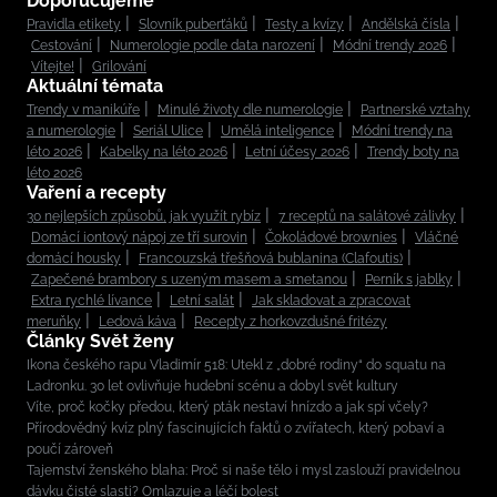
Doporučujeme
Pravidla etikety
Slovník puberťáků
Testy a kvízy
Andělská čísla
Cestování
Numerologie podle data narození
Módní trendy 2026
Vítejte!
Grilování
Aktuální témata
Trendy v manikúře
Minulé životy dle numerologie
Partnerské vztahy
a numerologie
Seriál Ulice
Umělá inteligence
Módní trendy na
léto 2026
Kabelky na léto 2026
Letní účesy 2026
Trendy boty na
léto 2026
Vaření a recepty
30 nejlepších způsobů, jak využít rybíz
7 receptů na salátové zálivky
Domácí iontový nápoj ze tří surovin
Čokoládové brownies
Vláčné
domácí housky
Francouzská třešňová bublanina (Clafoutis)
Zapečené brambory s uzeným masem a smetanou
Perník s jablky
Extra rychlé lívance
Letní salát
Jak skladovat a zpracovat
meruňky
Ledová káva
Recepty z horkovzdušné fritézy
Články Svět ženy
Ikona českého rapu Vladimír 518: Utekl z „dobré rodiny“ do squatu na
Ladronku. 30 let ovlivňuje hudební scénu a dobyl svět kultury
Víte, proč kočky předou, který pták nestaví hnízdo a jak spí včely?
Přírodovědný kvíz plný fascinujících faktů o zvířatech, který pobaví a
poučí zároveň
Tajemství ženského blaha: Proč si naše tělo i mysl zaslouží pravidelnou
dávku čisté slasti? Omlazuje a léčí bolest