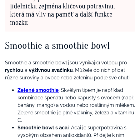
jídelníčku zejména klíčovou potravinu,
která má vliv na paměť a další funkce
mozku
Smoothie a smoothie bowl
Smoothie a smoothie bowl jsou vynikající volbou pro
rychlou
a
výživnou svačinku
. Můžete do nich přidat
různé suroviny a ovoce nebo zeleninu podle své chuti.
Zelené smoothie
: Skvělým tipem je například
kombinace špenátu nebo kapusty s ovocem (např.
banány, mango) a vodou nebo rostlinným mlékem.
Zelené smoothie je plné vlákniny, železa a vitamínu
C.
Smoothie bowl s acai
: Acai je superpotravina s
vysokým obsahem antioxidantů. Přidejte k nim