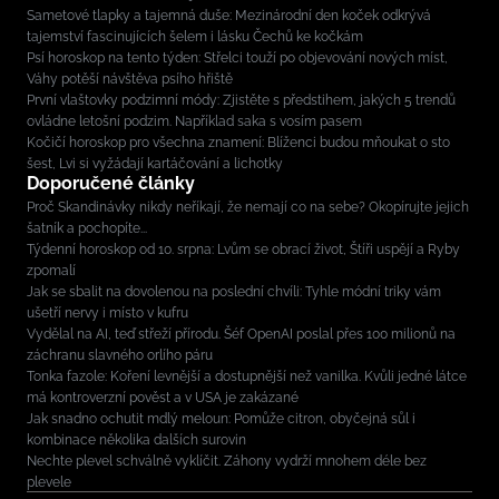
Sametové tlapky a tajemná duše: Mezinárodní den koček odkrývá
tajemství fascinujících šelem i lásku Čechů ke kočkám
Psí horoskop na tento týden: Střelci touží po objevování nových míst,
Váhy potěší návštěva psího hřiště
První vlaštovky podzimní módy: Zjistěte s předstihem, jakých 5 trendů
ovládne letošní podzim. Například saka s vosím pasem
Kočičí horoskop pro všechna znamení: Blíženci budou mňoukat o sto
šest, Lvi si vyžádají kartáčování a lichotky
Doporučené články
Proč Skandinávky nikdy neříkají, že nemají co na sebe? Okopírujte jejich
šatník a pochopíte...
Týdenní horoskop od 10. srpna: Lvům se obrací život, Štíři uspějí a Ryby
zpomalí
Jak se sbalit na dovolenou na poslední chvíli: Tyhle módní triky vám
ušetří nervy i místo v kufru
Vydělal na AI, teď střeží přírodu. Šéf OpenAI poslal přes 100 milionů na
záchranu slavného orlího páru
Tonka fazole: Koření levnější a dostupnější než vanilka. Kvůli jedné látce
má kontroverzní pověst a v USA je zakázané
Jak snadno ochutit mdlý meloun: Pomůže citron, obyčejná sůl i
kombinace několika dalších surovin
Nechte plevel schválně vyklíčit. Záhony vydrží mnohem déle bez
plevele