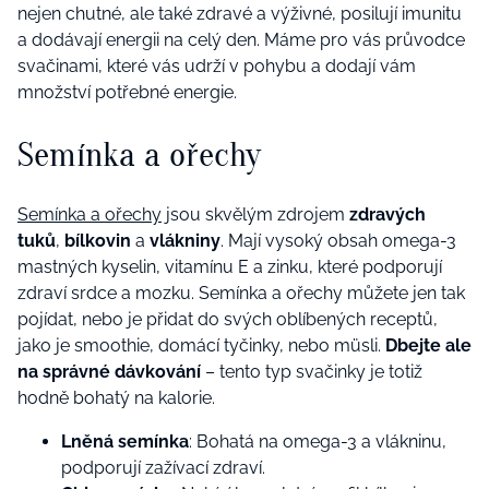
nejen chutné, ale také zdravé a výživné, posilují imunitu
a dodávají energii na celý den. Máme pro vás průvodce
svačinami, které vás udrží v pohybu a dodají vám
množství potřebné energie.
Semínka a ořechy
Semínka a ořechy
jsou skvělým zdrojem
zdravých
tuků
,
bílkovin
a
vlákniny
. Mají vysoký obsah omega-3
mastných kyselin, vitamínu E a zinku, které podporují
zdraví srdce a mozku. Semínka a ořechy můžete jen tak
pojídat, nebo je přidat do svých oblíbených receptů,
jako je smoothie, domácí tyčinky, nebo müsli.
Dbejte ale
na správné dávkování
– tento typ svačinky je totiž
hodně bohatý na kalorie.
Lněná semínka
: Bohatá na omega-3 a vlákninu,
podporují zažívací zdraví.