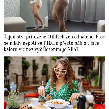
Tajemství přirozeně štíhlých žen odhaleno: Proč
se nikdy nepotí ve fitku, a přesto pálí o tisíce
kalorií víc než vy? Řešením je NEAT