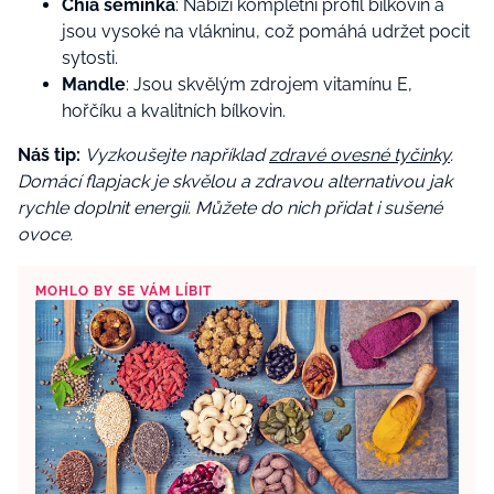
Chia semínka
: Nabízí kompletní profil bílkovin a
jsou vysoké na vlákninu, což pomáhá udržet pocit
sytosti.
Mandle
: Jsou skvělým zdrojem vitamínu E,
hořčíku a kvalitních bílkovin.
Náš tip:
Vyzkoušejte například
zdravé ovesné tyčinky
.
Domácí flapjack je skvělou a zdravou alternativou jak
rychle doplnit energii. Můžete do nich přidat i sušené
ovoce.
MOHLO BY SE VÁM LÍBIT