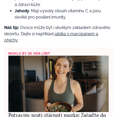
a zdraví kůže.
Jahody
: Mají vysoký obsah vitamínu C a jsou
skvělé pro posílení imunity.
Náš tip:
Ovoce může být i skvělým základem zdravého
dezertu. Dejte si například
jablka s marcipánem a
ořechy
.
MOHLO BY SE VÁM LÍBIT
Potraviny proti stárnutí mozku: Zařaďte do