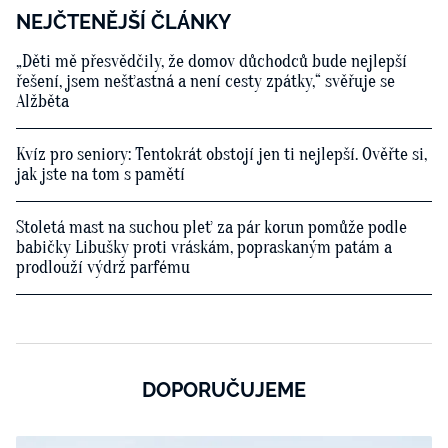
NEJČTENĚJŠÍ ČLÁNKY
„Děti mě přesvědčily, že domov důchodců bude nejlepší
řešení, jsem nešťastná a není cesty zpátky,“ svěřuje se
Alžběta
Kvíz pro seniory: Tentokrát obstojí jen ti nejlepší. Ověřte si,
jak jste na tom s pamětí
Stoletá mast na suchou pleť za pár korun pomůže podle
babičky Libušky proti vráskám, popraskaným patám a
prodlouží výdrž parfému
DOPORUČUJEME