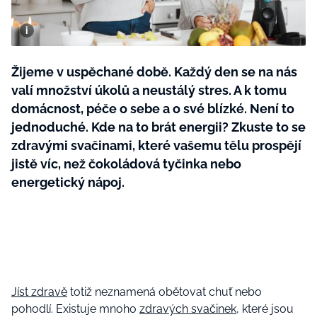
BurdaMedia
Tvoření
Extra
SVĚT ŽENY - 599 KČ
Rady a tipy
ROČNÍ PŘEDPLATNÉ SVĚT ŽENY +
Žijeme v uspěchané době. Každý den se na nás
SADA PRODUKTŮ MANA (10 ks)
valí množství úkolů a neustálý stres. A k tomu
domácnost, péče o sebe a o své blízké. Není to
jednoduché. Kde na to brát energii? Zkuste to se
zdravými svačinami, které vašemu tělu prospějí
jistě víc, než čokoládová tyčinka nebo
energetický nápoj.
Jíst zdravě
totiž neznamená obětovat chuť nebo
pohodlí. Existuje mnoho
zdravých svačinek
, které jsou