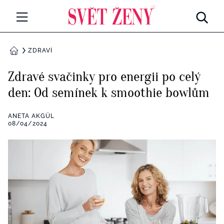
Svetzeny.cz
MÓDA A KRÁSA
ZDRAVÍ
DOMŮ
CELEBRITY
Zdravé svačinky pro energii po celý
Všechny kategorie
den: Od semínek k smoothie bowlům
RETROHUBKY
Rozhovory
ANETA AKGÜL
PSYCHOLOGIE
08/04/2024
Všechny kategorie
ZDRAVÍ
Seberozvoj
Všechny kategorie
ZÁBAVA
Životní styl
Všechny kategorie
BYDLENÍ
Testy a kvízy
Všechny kategorie