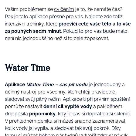
Vaším problémem se
cvičením
je to, že nemáte čas?
Pak je tato aplikace přesně pro vás. Najdete zde totiž
intenzivní tréninky, které
procvičí celé vaše tělo a to vše
za pouhých sedm minut
. Pokud to pro vás bude málo,
není nic jednoduššího než si to celé zopakovat.
Water Time
Aplikace
Water Time – čas pít vodu
je jednoduchý a
účinný nástroj pro všechny, kteří chtějí pravidelně
sledovat svůj pitný režim. Aplikace ti při prvním spuštění
pomůže nastavit
denní cíl vypité vody
a pak během
dne posílá
připomínky
, kdy je čas si dopřát další sklenici.
V přehledném deníku si můžeš snadno zaznamenávat,
kolik vody jsi vypila, a sledovat tak svůj pokrok. Díky
tomu si můžeš během pár týdnů vytvořit zdravý návyk