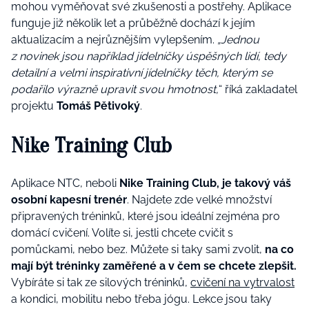
mohou vyměňovat své zkušenosti a postřehy. Aplikace
funguje již několik let a průběžně dochází k jejím
aktualizacím a nejrůznějším vylepšením.
„Jednou
z novinek jsou například jídelníčky úspěšných lidí, tedy
detailní a velmi inspirativní jídelníčky těch, kterým se
podařilo výrazně upravit svou hmotnost,
“ říká zakladatel
projektu
Tomáš Pětivoký
.
Nike Training Club
Aplikace NTC, neboli
Nike Training Club, je takový váš
osobní kapesní trenér
. Najdete zde velké množství
připravených tréninků, které jsou ideální zejména pro
domácí cvičení. Volíte si, jestli chcete cvičit s
pomůckami, nebo bez. Můžete si taky sami zvolit,
na co
mají být tréninky zaměřené a v čem se chcete zlepšit.
Vybíráte si tak ze silových tréninků,
cvičení na vytrvalost
a kondici, mobilitu nebo třeba jógu. Lekce jsou taky