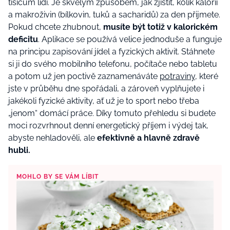
tisícům lidí.
Je skvělým způsobem, jak zjistit, kolik kalorií
a makroživin (bílkovin, tuků a sacharidů) za den přijmete.
Pokud chcete zhubnout,
musíte být totiž v kalorickém
deficitu
. Aplikace se používá velice jednoduše a funguje
na principu zapisování jídel a fyzických aktivit. Stáhnete
si ji do svého mobilního telefonu, počítače nebo tabletu
a potom už jen poctivě zaznamenáváte
potraviny
, které
jste v průběhu dne spořádali, a zároveň vyplňujete i
jakékoli fyzické aktivity, ať už je to sport nebo třeba
„jenom“ domácí práce. Díky tomuto přehledu si budete
moci rozvrhnout denní energetický příjem i výdej tak,
abyste nehladověli, ale
efektivně a hlavně zdravě
hubli.
MOHLO BY SE VÁM LÍBIT