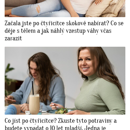
Začala jste po čtyřicítce skokově nabírat? Co se
děje s tělem a jak náhlý vzestup váhy včas
zarazit
Co jíst po čtyřicítce? Zkuste tyto potraviny a
budete vypadat o 10 let mladší. Jedna je