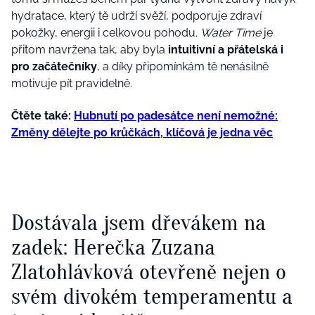
hydratace, který tě udrží svěží, podporuje zdraví
pokožky, energii i celkovou pohodu.
Water Time
je
přitom navržena tak, aby byla
intuitivní a přátelská i
pro začátečníky
, a díky připomínkám tě nenásilně
motivuje pít pravidelně.
Čtěte také:
Hubnutí po padesátce není nemožné:
Změny dělejte po krůčkách, klíčová je jedna věc
Dostávala jsem dřevákem na
zadek: Herečka Zuzana
Zlatohlávková otevřeně nejen o
svém divokém temperamentu a