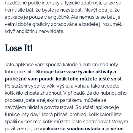
rozdělené podle intenzity a fyzické zdatnosti, takže se
nemusíte bát, že byste je nezvládali. Nevýhoda je, že
aplikace je pouze v angličtině. Ale nemusíte se bát, je
velmi dobře graficky zpracována a budete jí rozumět, i
když angličtinu neovládáte.
Lose It!
Tato aplikace vám spočítá kalorie a nutriční hodnoty
toho, co sníte.
Sleduje také vaše fyzické aktivity a
průběžně vám poradí, kolik toho můžete ještě sníst
.
Po stažení vyplníte věk, výšku a váhu a také uvedete,
kolik kilo chcete zhubnout. V případě, že do hubnoucího
procesu jdete s nějakým parťákem, můžete se
navzájem hlídat a povzbuzovat. Součástí aplikace je
funkce „My day“, která přináší přehled, kolik kalorií jste
spálili cvičením a kolik můžete ještě spotřebovat. Velkým
pozitivem je, že
aplikace se snadno ovládá a je velmi