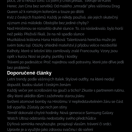
pocit, že si neváží toho, co jsem jí chtěl předat,“ svěřuje se Karel
Herec Jan Cina bez servítků: Od malého „smrada” přes vášnivou Drag
Queen až k romským kořenům a touze po dítěti
Kvíz z českých frazémů: Každý je někdy používá, ale jejich skutečný
význam zná málokdo. Obstojíte bez jediné chyby?
Nad Hirošimou se rozsvítilo druhé slunce. To, co následovalo, bylo horší
než peklo. Přeživší říkali, že na ně spadlo slunce
Muzikálová královna Hana Holišová: Talentovaná herečka muže po
svém boku tají. Otázky ohledně mateřství jí přijdou velice nezdvořilé
Kalhoty, které si letošní léto zamilovaly zralé Francouzky. Vzory jsou
opět v kurzu: Nosí se pruhy, puntíky i kostky
Trávení po padesátce: Proč najednou vadí potraviny, které jste dříve jedli
bez problémů
Doporučené články
Letní trendy podle vášnivých Italek. Stylové outfity, na které nedají
dopustit, budou slušet i českým ženám
Každý večer jen scrollování na gauči a ticho? Zkuste s partnerem rutinu,
díky které uklidíte dům i zažehnete starou jiskru
Svržení atomové bomby na Hirošimu: V nepředstavitelném žáru se část
lidí vypařila. Zůstaly po nich jen stíny
Téměř dokonalé chytré hodinky. Nová generace Samsung Galaxy
Watch Ultra2 odstranila nedostatky svého předchůdce
Dýňová semínka nevyhazujte, prospívají vlasům, trávení či srdci.
Upravte je a využijte jako zdravou svačinu i do vaření