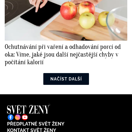
Ochutnávání při vaření a odhadování porcí od
oka: Víme, jaké jsou další nejčastější chyby v
počítání kalorií
NAČÍST DALŠÍ
PŘEDPLATNÉ SVĚT ŽENY
KONTAKT SVĚT ŽENY