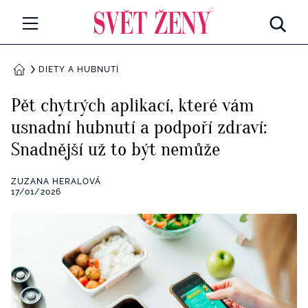
Svetzeny.cz
MÓDA A KRÁSA
DIETY A HUBNUTÍ
DOMŮ
CELEBRITY
Pět chytrých aplikací, které vám
Všechny kategorie
usnadní hubnutí a podpoří zdraví:
RETROHUBKY
Snadnější už to být nemůže
Rozhovory
PSYCHOLOGIE
ZUZANA HERALOVÁ
Všechny kategorie
17/01/2026
ZDRAVÍ
Seberozvoj
Všechny kategorie
ZÁBAVA
Životní styl
Všechny kategorie
BYDLENÍ
Testy a kvízy
Všechny kategorie