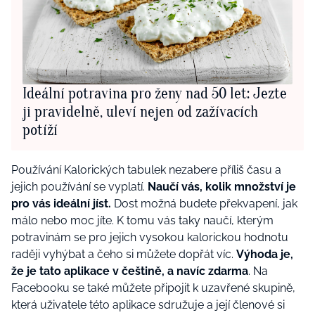
Ideální potravina pro ženy nad 50 let: Jezte
ji pravidelně, uleví nejen od zažívacích
potíží
Používání Kalorických tabulek nezabere příliš času a
jejich používání se vyplatí.
Naučí vás, kolik množství je
pro vás ideální jíst.
Dost možná budete překvapení, jak
málo nebo moc jíte. K tomu vás taky naučí, kterým
potravinám se pro jejich vysokou kalorickou hodnotu
raději vyhýbat a čeho si můžete dopřát víc.
Výhoda je,
že je tato aplikace v češtině, a navíc zdarma
. Na
Facebooku se také můžete připojit k uzavřené skupině,
která uživatele této aplikace sdružuje a její členové si