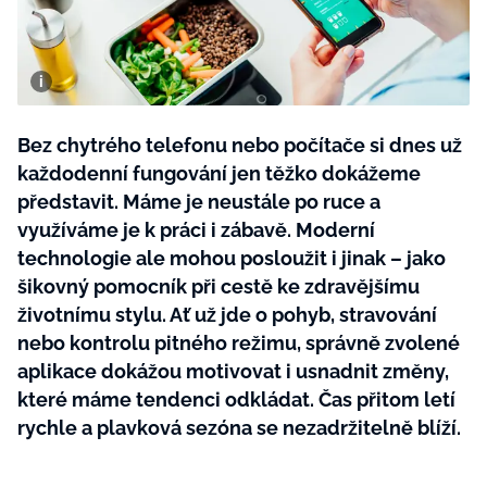
BurdaMedia
Tvoření
Extra
SVĚT ŽENY - 599 KČ
Rady a tipy
ROČNÍ PŘEDPLATNÉ SVĚT ŽENY +
SADA PRODUKTŮ MANA (10 ks)
Bez chytrého telefonu nebo počítače si dnes už
každodenní fungování jen těžko dokážeme
představit. Máme je neustále po ruce a
využíváme je k práci i zábavě. Moderní
technologie ale mohou posloužit i jinak – jako
šikovný pomocník při cestě ke zdravějšímu
životnímu stylu. Ať už jde o pohyb, stravování
nebo kontrolu pitného režimu, správně zvolené
aplikace dokážou motivovat i usnadnit změny,
které máme tendenci odkládat. Čas přitom letí
rychle a plavková sezóna se nezadržitelně blíží.