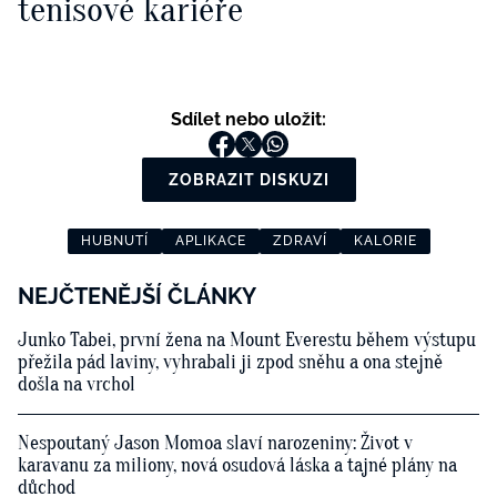
tenisové kariéře
Sdílet nebo uložit:
ZOBRAZIT DISKUZI
HUBNUTÍ
APLIKACE
ZDRAVÍ
KALORIE
NEJČTENĚJŠÍ ČLÁNKY
Junko Tabei, první žena na Mount Everestu během výstupu
přežila pád laviny, vyhrabali ji zpod sněhu a ona stejně
došla na vrchol
Nespoutaný Jason Momoa slaví narozeniny: Život v
karavanu za miliony, nová osudová láska a tajné plány na
důchod