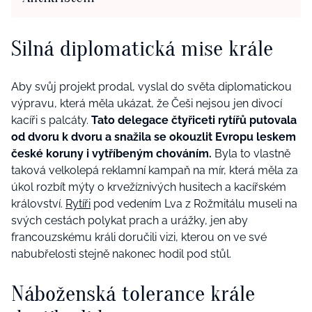
Silná diplomatická mise krále
Aby svůj projekt prodal, vyslal do světa diplomatickou
výpravu, která měla ukázat, že Češi nejsou jen divocí
kacíři s palcáty.
Tato delegace čtyřiceti rytířů putovala
od dvoru k dvoru a snažila se okouzlit Evropu leskem
české koruny i vytříbeným chováním.
Byla to vlastně
taková velkolepá reklamní kampaň na mír, která měla za
úkol rozbít mýty o krvežíznivých husitech a kacířském
království.
Rytíři
pod vedením Lva z Rožmitálu museli na
svých cestách polykat prach a urážky, jen aby
francouzskému králi doručili vizi, kterou on ve své
nabubřelosti stejně nakonec hodil pod stůl.
Náboženská tolerance krále