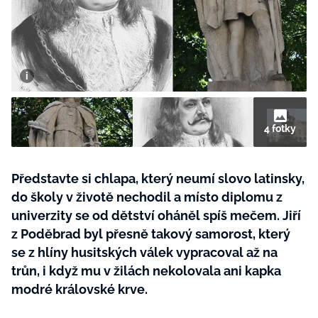
BurdaMedia
Tvoření
Extra
SVĚT ŽENY - 599 KČ
Rady a tipy
ROČNÍ PŘEDPLATNÉ SVĚT ŽENY +
SADA PRODUKTŮ MANA (10 ks)
4 fotky
Představte si chlapa, který neumí slovo latinsky,
do školy v životě nechodil a místo diplomu z
univerzity se od dětství oháněl spíš mečem. Jiří
z Poděbrad byl přesně takový samorost, který
se z hlíny husitských válek vypracoval až na
trůn, i když mu v žilách nekolovala ani kapka
modré královské krve.