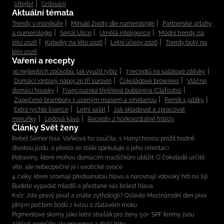
Vítejte!
Grilování
Aktuální témata
Trendy v manikúře
Minulé životy dle numerologie
Partnerské vztahy
a numerologie
Seriál Ulice
Umělá inteligence
Módní trendy na
léto 2026
Kabelky na léto 2026
Letní účesy 2026
Trendy boty na
léto 2026
Vaření a recepty
30 nejlepších způsobů, jak využít rybíz
7 receptů na salátové zálivky
Domácí iontový nápoj ze tří surovin
Čokoládové brownies
Vláčné
domácí housky
Francouzská třešňová bublanina (Clafoutis)
Zapečené brambory s uzeným masem a smetanou
Perník s jablky
Extra rychlé lívance
Letní salát
Jak skladovat a zpracovat
meruňky
Ledová káva
Recepty z horkovzdušné fritézy
Články Svět ženy
Rebel Sámer Issa: Vaňková ho zaučila, s Hanychovou prožil hodně
divokou jízdu, a přesto se stále spekuluje o jeho orientaci
Potraviny, které mohou domácím mazlíčkům ublížit: O čokoládě určitě
víte, ale nebezpečné je i exotické ovoce
4 cviky, které srovnají předsunutou hlavu a narovnají vdovský hrb na šíji.
Budete vypadat mladší a přestane vás bolest hlava
Kvíz: Jste pravý pivař a znáte zythologii? Oslavte Mezinárodní den piva
plným počtem bodů z kvízu o zlatavém moku
Pigmentové skvrny jako letní strašák pro ženy 50+: SPF krémy jsou