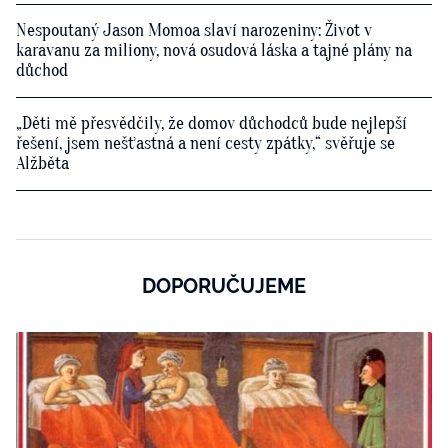
Nespoutaný Jason Momoa slaví narozeniny: Život v
karavanu za miliony, nová osudová láska a tajné plány na
důchod
„Děti mě přesvědčily, že domov důchodců bude nejlepší
řešení, jsem nešťastná a není cesty zpátky,“ svěřuje se
Alžběta
DOPORUČUJEME