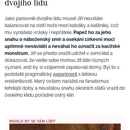
dvojího lidu
Jako panovník dvojího lidu musel Jiří neustále
balancovat na ostří nože mezi katolíky a kališníky, což
mu vynášelo vrásky i nepřátele.
Papež ho za jeho
snahu o náboženský smír a osekání církevní moci
upřímně nenáviděl a neváhal ho označit za kacířské
monstrum.
Jiří se přesto snažil udržet v zemi klid a
dokazoval, že vedle sebe mohou žít lidé různých
vyznání, aniž by si vzájemně zapalovali domy. Byl to v
podstatě pragmatický
experiment
s lidskou
snášenlivostí, který ovšem narážel na fanatismus
tehdejší doby a neustálou snahu okolních států vrazit do
českého klidu pořádně ostrý klín.
MOHLO BY SE VÁM LÍBIT