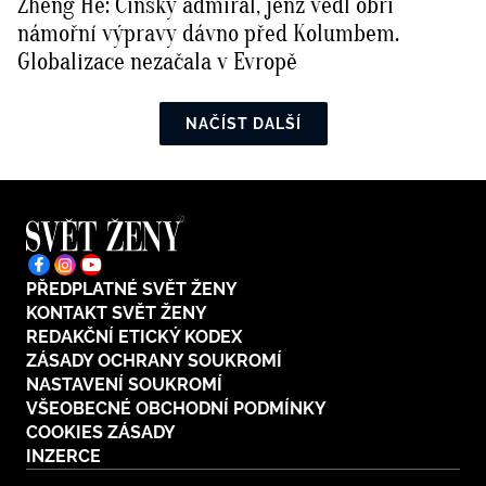
Zheng He: Čínský admirál, jenž vedl obří
námořní výpravy dávno před Kolumbem.
Globalizace nezačala v Evropě
NAČÍST DALŠÍ
PŘEDPLATNÉ SVĚT ŽENY
KONTAKT SVĚT ŽENY
REDAKČNÍ ETICKÝ KODEX
ZÁSADY OCHRANY SOUKROMÍ
NASTAVENÍ SOUKROMÍ
VŠEOBECNÉ OBCHODNÍ PODMÍNKY
COOKIES ZÁSADY
INZERCE