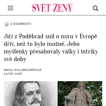
Svetzeny.cz
MÓDA A KRÁSA
OSOBNOSTI
DOMŮ
CELEBRITY
Jiří z Poděbrad snil o míru v Evropě
Všechny kategorie
dřív, než to bylo možné. Jeho
RETROHUBKY
myšlenky přesahovaly války i intriky
Rozhovory
PSYCHOLOGIE
své doby
Všechny kategorie
ZDRAVÍ
NIKOL KOLOMAZNÍKOVÁ
23/06/2026
Seberozvoj
Všechny kategorie
ZÁBAVA
Životní styl
Všechny kategorie
BYDLENÍ
Testy a kvízy
Všechny kategorie