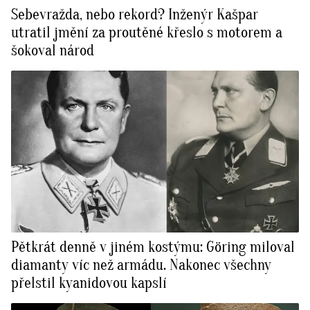
Sebevražda, nebo rekord? Inženýr Kašpar
utratil jmění za proutěné křeslo s motorem a
šokoval národ
Pětkrát denně v jiném kostýmu: Göring miloval
diamanty víc než armádu. Nakonec všechny
přelstil kyanidovou kapslí