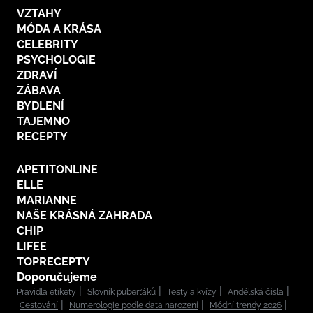
VZTAHY
MÓDA A KRÁSA
CELEBRITY
PSYCHOLOGIE
ZDRAVÍ
ZÁBAVA
BYDLENÍ
TAJEMNO
RECEPTY
APETITONLINE
ELLE
MARIANNE
NAŠE KRÁSNÁ ZAHRADA
CHIP
LIFEE
TOPRECEPTY
Doporučujeme
Pravidla etikety
Slovník puberťáků
Testy a kvízy
Andělská čísla
Cestování
Numerologie podle data narození
Módní trendy 2026