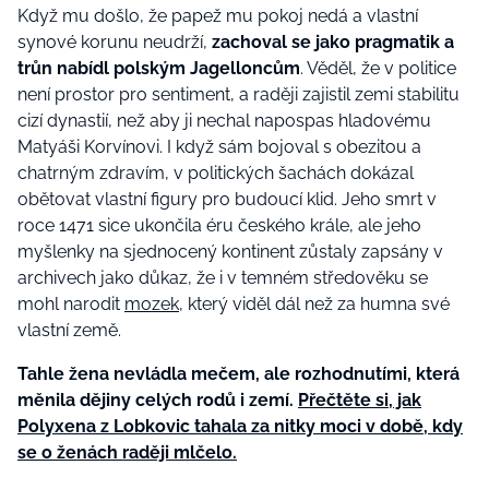
Když mu došlo, že papež mu pokoj nedá a vlastní
synové korunu neudrží,
zachoval se jako pragmatik a
trůn nabídl polským Jagelloncům
. Věděl, že v politice
není prostor pro sentiment, a raději zajistil zemi stabilitu
cizí dynastií, než aby ji nechal napospas hladovému
Matyáši Korvínovi. I když sám bojoval s obezitou a
chatrným zdravím, v politických šachách dokázal
obětovat vlastní figury pro budoucí klid. Jeho smrt v
roce 1471 sice ukončila éru českého krále, ale jeho
myšlenky na sjednocený kontinent zůstaly zapsány v
archivech jako důkaz, že i v temném středověku se
mohl narodit
mozek
, který viděl dál než za humna své
vlastní země.
Tahle žena nevládla mečem, ale rozhodnutími, která
měnila dějiny celých rodů i zemí.
Přečtěte si, jak
Polyxena z Lobkovic tahala za nitky moci v době, kdy
se o ženách raději mlčelo.