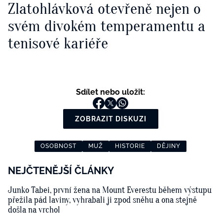
Zlatohlávková otevřeně nejen o
svém divokém temperamentu a
tenisové kariéře
Sdílet nebo uložit:
ZOBRAZIT DISKUZI
OSOBNOST
MUŽ
HISTORIE
DĚJINY
NEJČTENĚJŠÍ ČLÁNKY
Junko Tabei, první žena na Mount Everestu během výstupu
přežila pád laviny, vyhrabali ji zpod sněhu a ona stejně
došla na vrchol