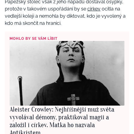
Papežský stolec však z jeho nápadů dostával osypky,
protože v takovém uspořádání by se
církev
ocitla na
vedlejší koleji a nemohla by diktovat, kdo je vyvolený a
kdo má skončit na hranici.
MOHLO BY SE VÁM LÍBIT
Aleister Crowley: Nejhříšnější muž světa
vyvolával démony, praktikoval magii a
založil i církev. Matka ho nazvala
Antikristem