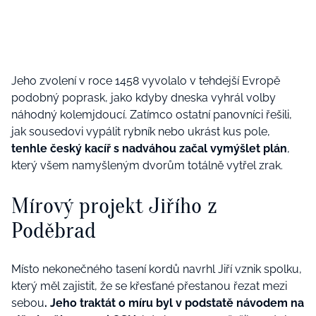
Jeho zvolení v roce 1458 vyvolalo v tehdejší Evropě
podobný poprask, jako kdyby dneska vyhrál volby
náhodný kolemjdoucí. Zatímco ostatní panovníci řešili,
jak sousedovi vypálit rybník nebo ukrást kus pole,
tenhle český kacíř s nadváhou začal vymýšlet plán
,
který všem namyšleným dvorům totálně vytřel zrak.
Mírový projekt Jiřího z
Poděbrad
Místo nekonečného tasení kordů navrhl Jiří vznik spolku,
který měl zajistit, že se křesťané přestanou řezat mezi
sebou
. Jeho traktát o míru byl v podstatě návodem na