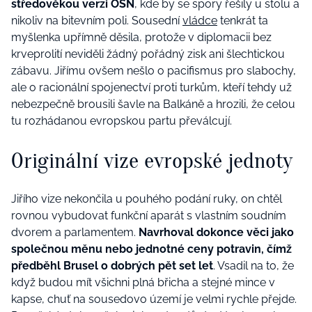
středověkou verzi OSN
, kde by se spory řešily u stolu a
nikoliv na bitevním poli. Sousední
vládce
tenkrát ta
myšlenka upřímně děsila, protože v diplomacii bez
krveprolití neviděli žádný pořádný zisk ani šlechtickou
zábavu. Jiřímu ovšem nešlo o pacifismus pro slabochy,
ale o racionální spojenectví proti turkům, kteří tehdy už
nebezpečně brousili šavle na Balkáně a hrozili, že celou
tu rozhádanou evropskou partu převálcují.
Originální vize evropské jednoty
Jiřího vize nekončila u pouhého podání ruky, on chtěl
rovnou vybudovat funkční aparát s vlastním soudním
dvorem a parlamentem.
Navrhoval dokonce věci jako
společnou měnu nebo jednotné ceny potravin, čímž
předběhl Brusel o dobrých pět set let
. Vsadil na to, že
když budou mít všichni plná břicha a stejné mince v
kapse, chuť na sousedovo území je velmi rychle přejde.