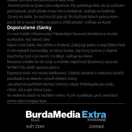
základ, pomůže ale prevence a další triky
„Manžel jezdí na týden sám odpočívat. Prý potřebuje klid, ale já začínám
pochybovat, jestli přede mnou něco neskrývá,“ svěřuje se Radmila
„Dcera mi řekla, že nechce žít jako já. Po čtyřiceti letech práce mám
pocit, že si neváží toho, co jsem jí chtěl předat,“ svěřuje se Karel
Doporučené články
Co nosí módní influencerky? Následující barevné kombinace musíte
vyzkoušet, než skončí léto
Nejvíc cool žabky léta přímo z Kodaně. Zakrývají palec a mají kitten heel
Z mé nejlepší kamarádky se stává troska. Její nový partner ji zřejmě
psychicky týrá a já nevím, co dělat, svěřuje se Alena
Recenze: Hodíte ho do vody a můžete odpočívat. Bazénový vysavač
WYBOT B1 ušetří spoustu práce
Espresso tonic má novou konkurenci. Zelená varianta s matchou osvěží,
povzbudí a ve sklenici vytvoří efektní vrstvy
Jak připravit perfektní domácí iontový nápoj: Potřebujete jen vodu,
citron, sůl a pár minut času
Ve vedrech záleží na každém metru. Fyzik vysvětluje, proč ventilátor
mimo okno funguje lépe
ELLE
MARIANNE
SVĚT ŽENY
DÁMSKÉ