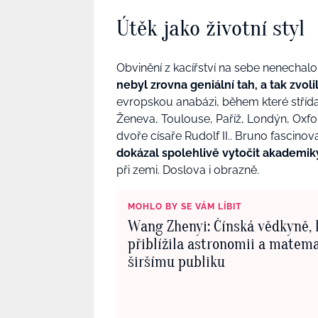
Útěk jako životní styl
Obvinění z kacířství na sebe nenechal
nebyl zrovna geniální tah, a tak zvoli
evropskou anabázi, během které střída
Ženeva, Toulouse, Paříž, Londýn, Oxfo
dvoře císaře Rudolf II.. Bruno fascinov
dokázal spolehlivě vytočit akademiky
při zemi. Doslova i obrazně.
MOHLO BY SE VÁM LÍBIT
Wang Zhenyi: Čínská vědkyně, 
přiblížila astronomii a matem
širšímu publiku