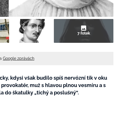
7 fotek
na
Google zprávách
y, kdysi však budilo spíš nervózní tik v oku
h, provokatér, muž s hlavou plnou vesmíru a s
a do škatulky „tichý a poslušný“.