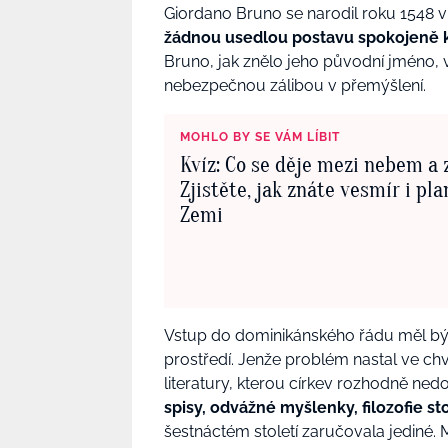
Giordano Bruno se narodil roku 1548 v 
žádnou usedlou postavu spokojeně k
Bruno, jak znělo jeho původní jméno, 
nebezpečnou zálibou v přemýšlení.
MOHLO BY SE VÁM LÍBIT
Kvíz: Co se děje mezi nebem a 
Zjistěte, jak znáte vesmír i pl
Zemi
Vstup do dominikánského řádu měl být 
prostředí. Jenže problém nastal ve chv
literatury, kterou církev rozhodně ne
spisy, odvážné myšlenky, filozofie st
šestnáctém století zaručovala jediné. M