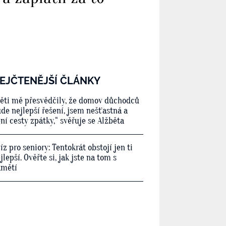
EJČTENĚJŠÍ ČLÁNKY
ěti mě přesvědčily, že domov důchodců
de nejlepší řešení, jsem nešťastná a
ní cesty zpátky,“ svěřuje se Alžběta
íz pro seniory: Tentokrát obstojí jen ti
jlepší. Ověřte si, jak jste na tom s
amětí