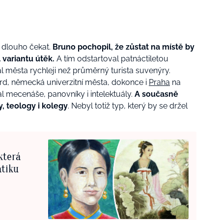
o dlouho čekat.
Bruno pochopil, že zůstat na místě by
l variantu útěk.
A tím odstartoval patnáctiletou
l města rychleji než průměrný turista suvenýry.
rd, německá univerzitní města, dokonce i
Praha
na
al mecenáše, panovníky i intelektuály.
A současně
, teology i kolegy
. Nebyl totiž typ, který by se držel
která
atiku