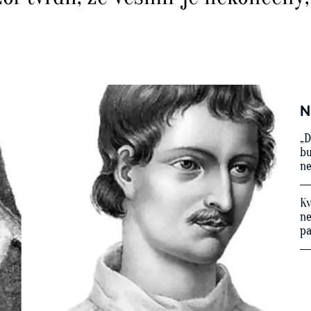
N
„D
bu
ne
Kv
ne
p