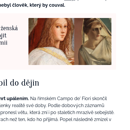
ebyl člověk, který by couval.
í ženská
jit
omii
il do dějin
mrt upálením.
Na římském Campo de' Fiori skončil
šlenky realitě své doby. Podle dobových záznamů
onesl větu, která zní i po staletích mrazivě sebejistě.
trach než ten, kdo ho přijímá. Popel následně zmizel v