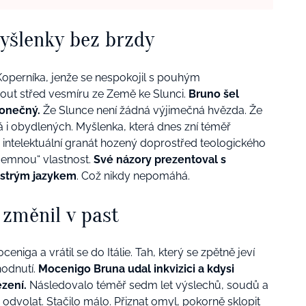
yšlenky bez brzdy
operníka, jenže se nespokojil s pouhým
out střed vesmíru ze Země ke Slunci.
Bruno šel
konečný.
Že Slunce není žádná výjimečná hvězda. Že
 i obydlených. Myšlenka, která dnes zní téměř
intelektuální granát hozený doprostřed teologického
íjemnou“ vlastnost.
Své názory prezentoval s
ostrým jazykem
. Což nikdy nepomáhá.
 změnil v past
niga a vrátil se do Itálie. Tah, který se zpětně jeví
hodnutí.
Mocenigo Bruna udal inkvizici a kdysi
ězení.
Následovalo téměř sedm let výslechů, soudů a
 odvolat. Stačilo málo. Přiznat
omyl
, pokorně sklopit