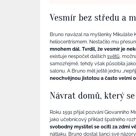
Vesmír bez středu a m
Bruno navázal na myšlenky Mikuláše K
heliocentrismem. Nestačilo mu přesun
mnohem dál. Tvrdil, že vesmír je ne
existuje nespočet dalších
světů
, možná
samozřejmě, tehdy však působila jako 
salonu. A Bruno měl ještě jednu „nepř
neochvějnou jistotou a často velmi 
Návrat domů, který se
Roku 1591 přijal pozvání Giovanniho Moce
jako učebnicový příklad špatného roz
svobodný myslitel se ocitl za zdmi v
nátlaku. Bruno dostal šanci své názory