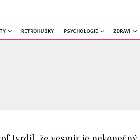
ITY
RETROHUBKY
PSYCHOLOGIE
ZDRAVÍ
of tvrdil, že vesmír je nekonečný, 