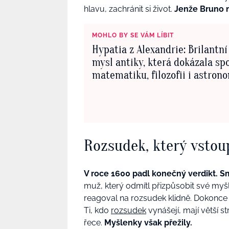
hlavu, zachránit si život.
Jenže Bruno n
MOHLO BY SE VÁM LÍBIT
Hypatia z Alexandrie: Brilantn
mysl antiky, která dokázala spo
matematiku, filozofii i astron
Rozsudek, který vstoup
V roce 1600 padl konečný verdikt. S
muž, který odmítl přizpůsobit své my
reagoval na rozsudek klidně. Dokonce pr
Ti, kdo
rozsudek
vynášejí, mají větší s
řece.
Myšlenky však přežily.