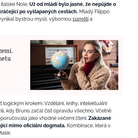
italské Nole.
Už od mládí bylo jasné, že nepůjde o
ráčející po vyšlapaných cestách.
Mladý Filippo
vynikal bystrou myslí, výbornou
pamětí
a
zemí.
anetu
logickým krokem. Vzdělání, knihy, intelektuální
íli, kdy Bruno začal číst opravdu všechno. Včetně
doporučovala jako vhodné večerní čtení.
Zakázané
ojící mimo oficiální dogmata.
Kombinace, která v
alér.