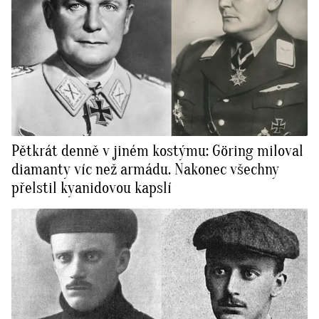
Pětkrát denně v jiném kostýmu: Göring miloval
diamanty víc než armádu. Nakonec všechny
přelstil kyanidovou kapslí