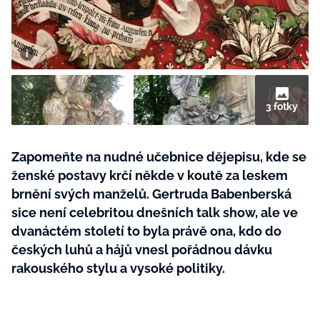
BurdaMedia
Tvoření
Extra
SVĚT ŽENY - 599 KČ
Rady a tipy
ROČNÍ PŘEDPLATNÉ SVĚT ŽENY +
SADA PRODUKTŮ MANA (10 ks)
3 fotky
Zapomeňte na nudné učebnice dějepisu, kde se
ženské postavy krčí někde v koutě za leskem
brnění svých manželů. Gertruda Babenberská
sice není celebritou dnešních talk show, ale ve
dvanáctém století to byla právě ona, kdo do
českých luhů a hájů vnesl pořádnou dávku
rakouského stylu a vysoké politiky.