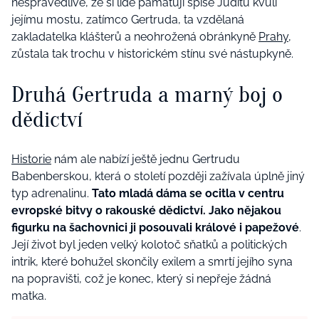
nespravedlivé, že si lidé pamatují spíše Juditu kvůli
jejímu mostu, zatímco Gertruda, ta vzdělaná
zakladatelka klášterů a neohrožená obránkyně
Prahy
,
zůstala tak trochu v historickém stínu své nástupkyně.
Druhá Gertruda a marný boj o
dědictví
Historie
nám ale nabízí ještě jednu Gertrudu
Babenberskou, která o století později zažívala úplně jiný
typ adrenalinu.
Tato mladá dáma se ocitla v centru
evropské bitvy o rakouské dědictví. Jako nějakou
figurku na šachovnici ji posouvali králové i papežové
.
Její život byl jeden velký kolotoč sňatků a politických
intrik, které bohužel skončily exilem a smrtí jejího syna
na popravišti, což je konec, který si nepřeje žádná
matka.