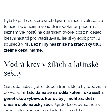
Byla to partie, o které si tehdejší muži nechávali zdát, a
to nejen kvůli jejímu věnu. Její rodokmen připomínal
seznam VIP hostů na císařském dvoře, což z ní dělalo
ideální nástroj pro Vladislava II., jak si vylepšit profil u
sousedů v říši.
Bez ní by náš kníže na královský titul
zřejmě čekal marně.
Modrá krev v žilách a latinské
sešity
Gertruda nebyla jen ozdobou trůnu, která by tupě zírala
do vyšívání.
Tato dáma se narodila kolem roku 1118 s
genetickou výbavou, kterou by jí mohl závidět i
dnešní diplomatický sbor
. Její
dědeček
byl samotný
císař Jindřich IV. a její nevlastní bratr seděl na