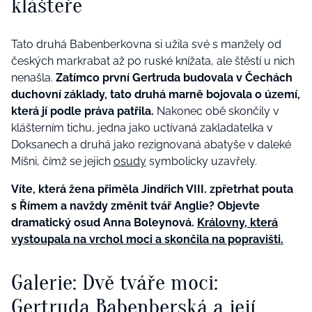
klášteře
Tato druhá Babenberkovna si užila své s manžely od
českých markrabat až po ruské knížata, ale štěstí u nich
nenašla.
Zatímco první Gertruda budovala v Čechách
duchovní základy, tato druhá marně bojovala o území,
která jí podle práva patřila.
Nakonec obě skončily v
klášterním tichu, jedna jako uctívaná zakladatelka v
Doksanech a druhá jako rezignovaná abatyše v daleké
Míšni, čímž se jejich
osudy
symbolicky uzavřely.
Víte, která žena přiměla Jindřich VIII. zpřetrhat pouta
s Římem a navždy změnit tvář Anglie? Objevte
dramatický osud Anna Boleynová.
Královny, která
vystoupala na vrchol moci a skončila na popravišti.
Galerie: Dvě tváře moci:
Gertruda Babenberská a její