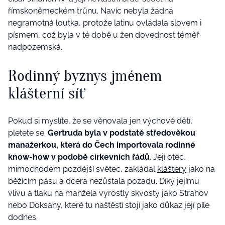
římskoněmeckém trůnu. Navíc nebyla žádná
negramotná loutka, protože latinu ovládala slovem i
písmem, což byla v té době u žen dovednost téměř
nadpozemská.
Rodinný byznys jménem
klášterní síť
Pokud si myslíte, že se věnovala jen výchově dětí,
pletete se.
Gertruda byla v podstatě středověkou
manažerkou, která do Čech importovala rodinné
know-how v podobě církevních řádů
. Její otec,
mimochodem pozdější světec, zakládal
kláštery
jako na
běžícím pásu a dcera nezůstala pozadu. Díky jejímu
vlivu a tlaku na manžela vyrostly skvosty jako Strahov
nebo Doksany, které tu naštěstí stojí jako důkaz její píle
dodnes.