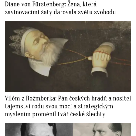
Diane von Fürstenberg: Žena, která
zavinovacími šaty darovala světu svobodu
Vilém z Rožmberka: Pán českých hradů a nositel
tajemství rodu svou mocí a strategickým
myšlením proměnil tvář české šlechty