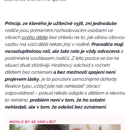
Princip, ze kterého je užitečné vyjít, zní jednoduše
:
rodiče jsou primárními rozhodovacími osobami ve
věcech
svého dítěte
bez ohledu na to, jak silnou citovou
vazbu má vůči dítěti někdo jiný v rodině.
Prarodiče mají
nezastupitelnou roli, ale tato role je vždy odvozená
a
podmíněná souhlasem rodičů.
Z této pozice se lze na
situaci dívat střízlivěji. Hodinový odchod s ročním
dítětem bez oznámení
a bez možnosti spojení není
projevem lásky
, je to porušení samozřejmé dohody.
Reakce typu „vždyť jste nás nehledali“ obrací
odpovědnost – pokud někdo odejde s dítětem a nikomu
to neřekne,
problém není v tom, že ho ostatní
nehledali, ale v tom, že odešel bez oznámení
.
MOHLO BY SE VÁM LÍBIT