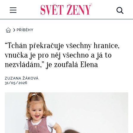
Svetzeny.cz
MÓDA A KRÁSA
PŘÍBĚHY
DOMŮ
CELEBRITY
“Tchán překračuje všechny hranice,
Všechny kategorie
vnučka je pro něj všechno a já to
RETROHUBKY
nezvládám,” je zoufalá Elena
Rozhovory
PSYCHOLOGIE
ZUZANA ŽÁKOVÁ
Všechny kategorie
31/05/2026
ZDRAVÍ
Seberozvoj
Všechny kategorie
ZÁBAVA
Životní styl
Všechny kategorie
BYDLENÍ
Testy a kvízy
Všechny kategorie