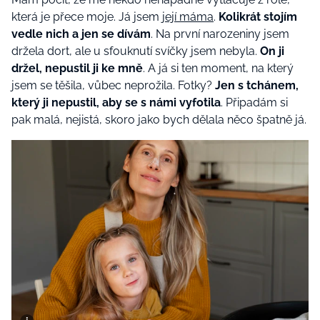
která je přece moje. Já jsem
její máma
.
Kolikrát stojím
vedle nich a jen se dívám
. Na první narozeniny jsem
držela dort, ale u sfouknutí svíčky jsem nebyla.
On ji
držel, nepustil ji ke mně
. A já si ten moment, na který
jsem se těšila, vůbec neprožila. Fotky?
Jen s tchánem,
který ji nepustil, aby se s námi vyfotila
. Připadám si
pak malá, nejistá, skoro jako bych dělala něco špatně já.