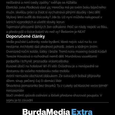
nešťastná a není cesty zpátky,“ svěřuje se Alžběta
Éterická Jana Plodková slaví 45: Herečka má po svém boku báječného
muže, skvělou práci a život si vychutnává plnými doušky i bez dětí
Stylový letní outfit do tisícovky? Jde to. Už nyní můžete nakupovat v
letních výprodejích a ušetřit stovky korun
Tajemství přirozeně štíhlých žen odhaleno: Proč se nikdy nepotí ve fitku,
a přesto pálí o tisíce kalorií víc než vy? Řešením je NEAT
Doporučené články
Vedle pražské Ladronky roste bydlení, které nejvíc sází na to, co
nestárne. Architekti dali přednost pohodlí, zeleni a klidným liniím
Oversized noční košile, šátky i brože. Trend nona maxxing ovládl Kodaň
Terezie Kovalová o rozhodnutí nemít děti: Manželovu vasektomii
podpořila i tchyně, prozradila violoncellistka
Rusové útočí na hotelové Wi-Fi sítě. Ovládnou je a nenápadně se
dostanou do vašeho notebooku nebo mobilu
Arónii nemusíte obcházet obloukem. Ze svíravých bobulí připravíte
džem, sirup, pečený čaj či domácí likér
Škvarková pomazánka bez škvarků: Tu z cukety od klasické verze téměř
nerozeznáte
Stačí změnit způsob zalévání a ibišek přestane shazovat poupata. V
srpnu je to zásadní