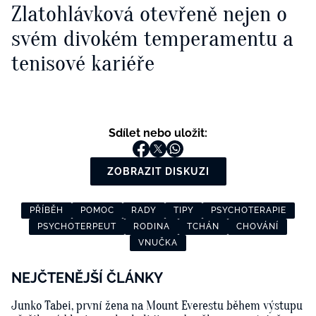
Zlatohlávková otevřeně nejen o
svém divokém temperamentu a
tenisové kariéře
Sdílet nebo uložit:
ZOBRAZIT DISKUZI
PŘÍBĚH
POMOC
RADY
TIPY
PSYCHOTERAPIE
PSYCHOTERPEUT
RODINA
TCHÁN
CHOVÁNÍ
VNUČKA
NEJČTENĚJŠÍ ČLÁNKY
Junko Tabei, první žena na Mount Everestu během výstupu