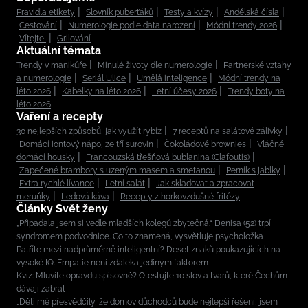
Pravidla etikety
Slovník puberťáků
Testy a kvízy
Andělská čísla
Cestování
Numerologie podle data narození
Módní trendy 2026
Vítejte!
Grilování
Aktuální témata
Trendy v manikúře
Minulé životy dle numerologie
Partnerské vztahy
a numerologie
Seriál Ulice
Umělá inteligence
Módní trendy na
léto 2026
Kabelky na léto 2026
Letní účesy 2026
Trendy boty na
léto 2026
Vaření a recepty
30 nejlepších způsobů, jak využít rybíz
7 receptů na salátové zálivky
Domácí iontový nápoj ze tří surovin
Čokoládové brownies
Vláčné
domácí housky
Francouzská třešňová bublanina (Clafoutis)
Zapečené brambory s uzeným masem a smetanou
Perník s jablky
Extra rychlé lívance
Letní salát
Jak skladovat a zpracovat
meruňky
Ledová káva
Recepty z horkovzdušné fritézy
Články Svět ženy
„Připadala jsem si vedle mladších kolegů zbytečná.“ Denisa (52) trpí
syndromem podvodnice. Co to znamená, vysvětluje psycholožka
Patříte mezi nadprůměrně inteligentní? Deset znaků poukazujících na
vysoké IQ. Empatie není zdaleka jediným faktorem
Kvíz: Mluvíte opravdu spisovně? Otestujte 10 slov a tvarů, které Čechům
dávají zabrat
„Děti mě přesvědčily, že domov důchodců bude nejlepší řešení, jsem