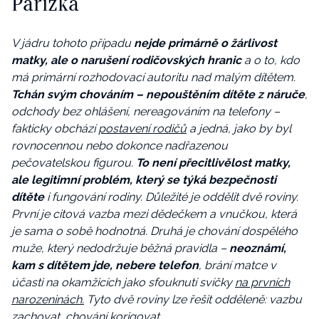
Pařízka
V jádru tohoto případu
nejde primárně o žárlivost
matky, ale o narušení rodičovských hranic
a o to, kdo
má primární rozhodovací autoritu nad malým dítětem.
Tchán svým chováním – nepouštěním dítěte z náruče
,
odchody bez ohlášení, nereagováním na telefony –
fakticky obchází
postavení rodičů
a jedná, jako by byl
rovnocennou nebo dokonce nadřazenou
pečovatelskou figurou.
To není přecitlivělost matky,
ale legitimní problém, který se týká bezpečnosti
dítěte
i fungování rodiny.
Důležité je oddělit dvě roviny.
První je citová vazba mezi dědečkem a vnučkou, která
je sama o sobě hodnotná. Druhá je chování dospělého
muže, který nedodržuje běžná pravidla –
neoznámí,
kam s dítětem jde, nebere telefon
, brání matce v
účasti na okamžicích jako sfouknutí svíčky
na prvních
narozeninách.
Tyto dvě roviny lze řešit odděleně: vazbu
zachovat, chování korigovat.