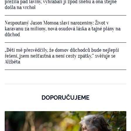
přežila pád laviny, vyhrabali ji zpod sněhu a ona stejně
došla na vrchol
Nespoutaný Jason Momoa slaví narozeniny: Život v
karavanu za miliony, nová osudová láska a tajné plány na
důchod
„Děti mě přesvědčily, že domov důchodců bude nejlepší
řešení, jsem nešťastná a není cesty zpátky,“ svěřuje se
Alžběta
DOPORUČUJEME