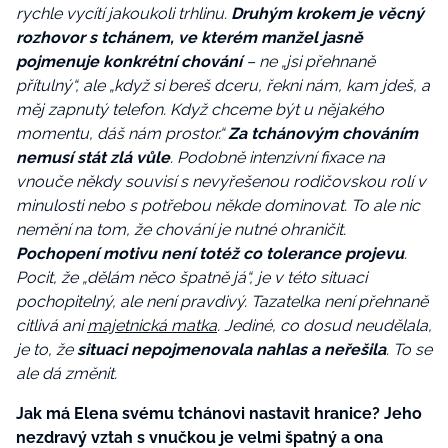
rychle vycítí jakoukoli trhlinu.
Druhým krokem je věcný
rozhovor s tchánem, ve kterém manžel jasně
pojmenuje konkrétní chování
– ne „jsi přehnaně
přítulný“, ale „když si bereš dceru, řekni nám, kam jdeš, a
měj zapnutý telefon. Když chceme být u nějakého
momentu, dáš nám prostor.“
Za tchánovým chováním
nemusí stát zlá vůle
. Podobně intenzivní fixace na
vnouče někdy souvisí s nevyřešenou rodičovskou rolí v
minulosti nebo s potřebou někde dominovat. To ale nic
nemění na tom, že chování je nutné ohraničit.
Pochopení motivu není totéž co tolerance projevu
.
Pocit, že „dělám něco špatně já“, je v této situaci
pochopitelný, ale není pravdivý. Tazatelka není přehnaně
citlivá ani
majetnická matka
. Jediné, co dosud neudělala,
je to, že
situaci nepojmenovala nahlas a neřešila
. To se
ale dá změnit.
Jak má Elena svému tchánovi nastavit hranice? Jeho
nezdravý vztah s vnučkou je velmi špatný a ona