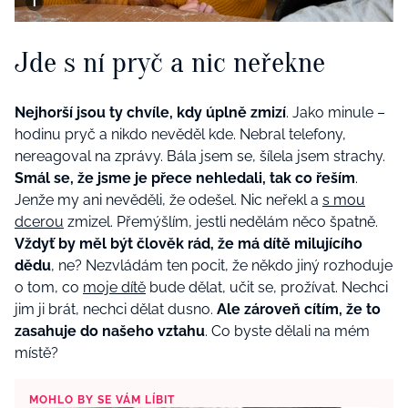
Jde s ní pryč a nic neřekne
Nejhorší jsou ty chvíle, kdy úplně zmizí
. Jako minule –
hodinu pryč a nikdo nevěděl kde. Nebral telefony,
nereagoval na zprávy. Bála jsem se, šílela jsem strachy.
Smál se, že jsme je přece nehledali, tak co řeším
.
Jenže my ani nevěděli, že odešel. Nic neřekl a
s mou
dcerou
zmizel. Přemýšlím, jestli nedělám něco špatně.
Vždyť by měl být člověk rád, že má dítě milujícího
dědu
, ne? Nezvládám ten pocit, že někdo jiný rozhoduje
o tom, co
moje dítě
bude dělat, učit se, prožívat. Nechci
jim ji brát, nechci dělat dusno.
Ale zároveň cítím, že to
zasahuje do našeho vztahu
. Co byste dělali na mém
místě?
MOHLO BY SE VÁM LÍBIT