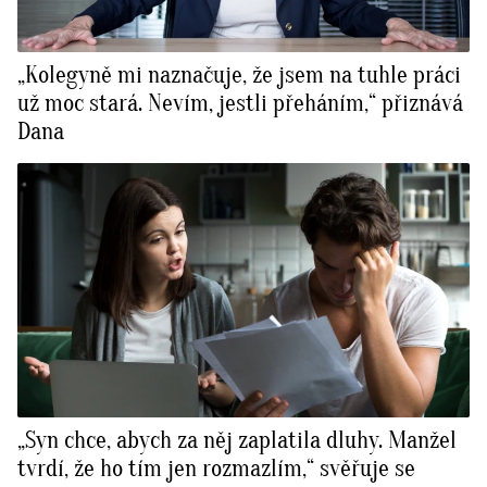
„Kolegyně mi naznačuje, že jsem na tuhle práci
už moc stará. Nevím, jestli přeháním,“ přiznává
Dana
„Syn chce, abych za něj zaplatila dluhy. Manžel
tvrdí, že ho tím jen rozmazlím,“ svěřuje se