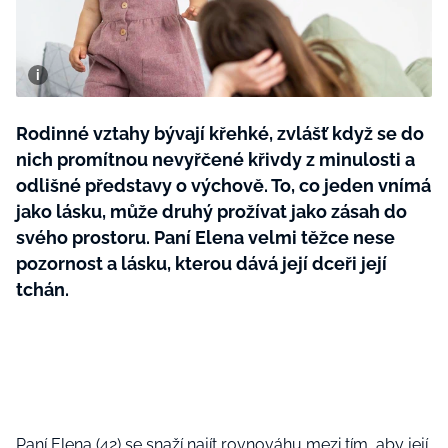
BurdaMedia
Tvoření
Extra
SVĚT ŽENY - 599 KČ
Rady a tipy
ROČNÍ PŘEDPLATNÉ SVĚT ŽENY +
SADA PRODUKTŮ MANA (10 ks)
Rodinné vztahy bývají křehké, zvlášť když se do
nich promítnou nevyřčené křivdy z minulosti a
odlišné představy o výchově. To, co jeden vnímá
jako lásku, může druhý prožívat jako zásah do
svého prostoru. Paní Elena velmi těžce nese
pozornost a lásku, kterou dává její dceři její
tchán.
Paní Elena (42) se snaží najít rovnováhu mezi tím, aby její