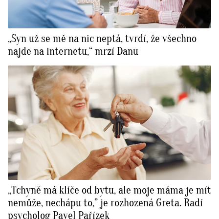
„Syn už se mě na nic neptá, tvrdí, že všechno
najde na internetu,“ mrzí Danu
„Tchyně má klíče od bytu, ale moje máma je mít
nemůže, nechápu to,” je rozhozená Greta. Radí
psycholog Pavel Pařízek