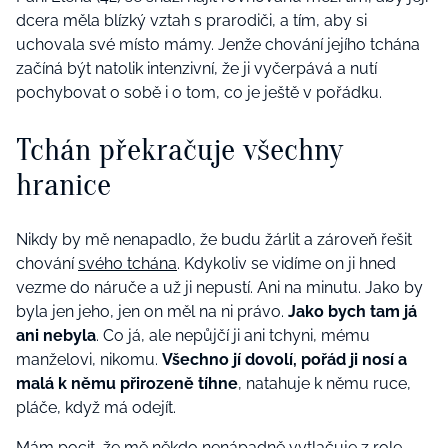
dcera měla blízký vztah s prarodiči, a tím, aby si
uchovala své místo mámy. Jenže chování jejího tchána
začíná být natolik intenzivní, že ji vyčerpává a nutí
pochybovat o sobě i o tom, co je ještě v pořádku.
Tchán překračuje všechny
hranice
Nikdy by mě nenapadlo, že budu žárlit a zároveň řešit
chování
svého tchána
. Kdykoliv se vidíme on ji hned
vezme do náruče a už ji nepustí. Ani na minutu. Jako by
byla jen jeho, jen on měl na ni právo.
Jako bych tam já
ani nebyla
. Co já, ale nepůjčí ji ani tchyni, mému
manželovi, nikomu.
Všechno jí dovolí, pořád ji nosí a
malá k němu přirozeně tíhne
, natahuje k němu ruce,
pláče, když má odejít.
Mám pocit, že mě někdo nenápadně vytlačuje z role,