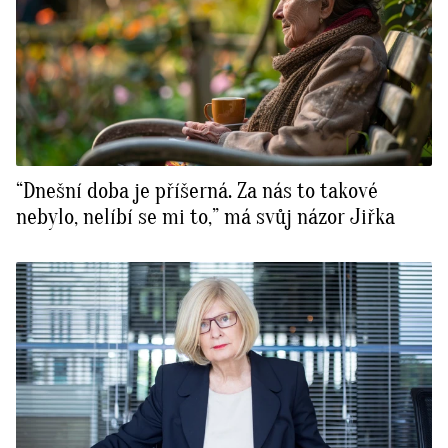
“Dnešní doba je příšerná. Za nás to takové
nebylo, nelíbí se mi to,” má svůj názor Jiřka