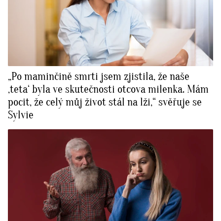
„Po maminčině smrti jsem zjistila, že naše
‚teta‘ byla ve skutečnosti otcova milenka. Mám
pocit, že celý můj život stál na lži,“ svěřuje se
Sylvie