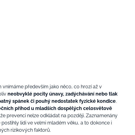
 vnímáme především jako něco, co hrozí až v
oliv
neobvyklé pocity únavy, zadýchávání nebo tlak
patný spánek či pouhý nedostatek fyzické kondice
.
dečních příhod u mladších dospělých celosvětově
 že prevenci nelze odkládat na později. Zaznamenány
e postihly lidi ve velmi mladém věku, a to dokonce i
ých rizikových faktorů.