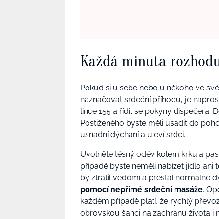
Každá minuta rozhodu
Pokud si u sebe nebo u někoho ve své
naznačovat srdeční příhodu, je napro
lince 155 a řídit se pokyny dispečera. D
Postiženého byste měli usadit do poh
usnadní dýchání a uleví srdci.
Uvolněte těsný oděv kolem krku a pasu
případě byste neměli nabízet jídlo ani
by ztratil vědomí a přestal normálně d
pomocí nepřímé srdeční masáže
. Op
každém případě platí, že rychlý převo
obrovskou šanci na záchranu života i n