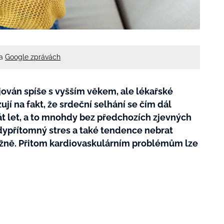
na
Google zprávách
jován spíše s vyšším věkem, ale lékařské
ují na fakt, že srdeční selhání se čím dál
sát let, a to mnohdy bez předchozích zjevných
všudypřítomný stres a také tendence nebrat
vážně. Přitom kardiovaskulárním problémům lze