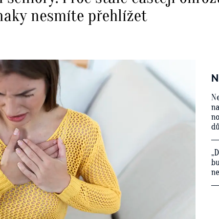
naky nesmíte přehlížet
N
Ne
na
no
d
„D
bu
ne