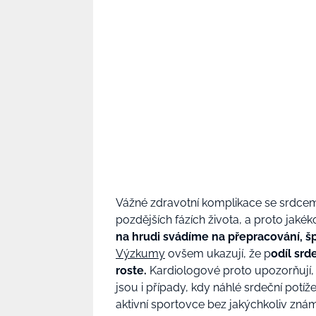
Vážné zdravotní komplikace se srdcem
pozdějších fázích života, a proto jakék
na hrudi svádíme na přepracování, š
Výzkumy
ovšem ukazují, že p
odíl sr
roste.
Kardiologové proto upozorňují,
jsou i případy, kdy náhlé srdeční potíž
aktivní sportovce bez jakýchkoliv znám