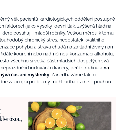
měrný věk pacientů kardiologických oddělení postupně
ých faktorech jako
vysoký krevní tlak
, zvýšená hladina
 které postihují i mladší ročníky. Velkou měrou k tomu
ouhodobý chronický stres, nedostatek kvalitního
nzace pohybu a strava chudá na základní živiny nám
 přidáte kouření nebo nadměrnou konzumaci alkoholu,
esto všechno si velká část mladších dospělých svá
aneprázdněni budováním kariéry, péčí o rodinu a
na
bývá čas ani myšlenky
. Zanedbáváme tak to
né začínající problémy mohli odhalit a řešit pouhou
í
klerózou,