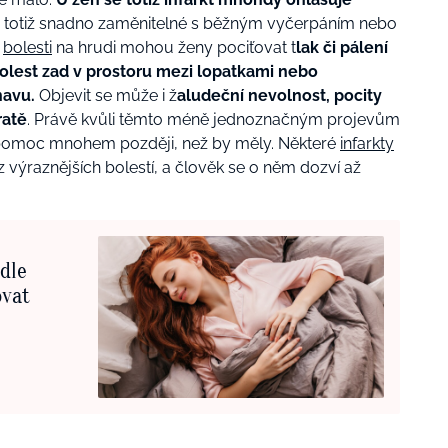
u totiž snadno zaměnitelné s běžným vyčerpáním nebo
é
bolesti
na hrudi mohou ženy pociťovat t
lak či pálení
bolest zad v prostoru mezi lopatkami nebo
navu.
Objevit se může i ž
aludeční nevolnost, pocity
ratě
. Právě kvůli těmto méně jednoznačným projevům
u pomoc mnohem později, než by měly. Některé
infarkty
ýraznějších bolestí, a člověk se o něm dozví až
odle
ovat