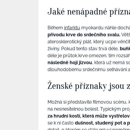
Jaké nenápadné přízna
Během
infarktu
myokardu náhle doch
přívodu krve do srdečního svalu.
Větš
aterosklerotický plát, který ucpe věnčit
živiny. Pokud tento stav trvá déle,
buňk
déle je průtok krve omezen, tím rozsáhl
následně hojí jizvou
, která už nemá s
dlouhodobému srdečnímu selhávání a 
Ženské příznaky jsou 
Možná si představíte filmovou scénu, 
na nesnesitelnou bolest. Typickým pr
za hrudní kostí, která může vystřelova
se k ní často
dušnost, studený pot a p
detail, o kterém se stále mluví poměr