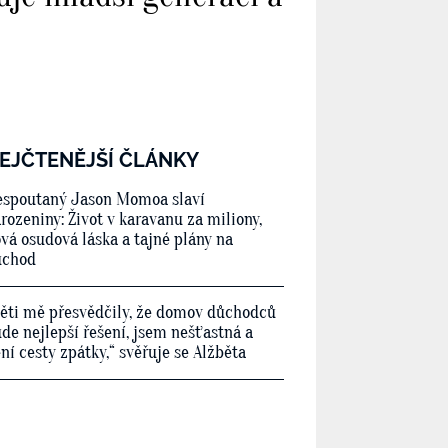
EJČTENĚJŠÍ ČLÁNKY
spoutaný Jason Momoa slaví
rozeniny: Život v karavanu za miliony,
vá osudová láska a tajné plány na
ůchod
ěti mě přesvědčily, že domov důchodců
de nejlepší řešení, jsem nešťastná a
ní cesty zpátky,“ svěřuje se Alžběta