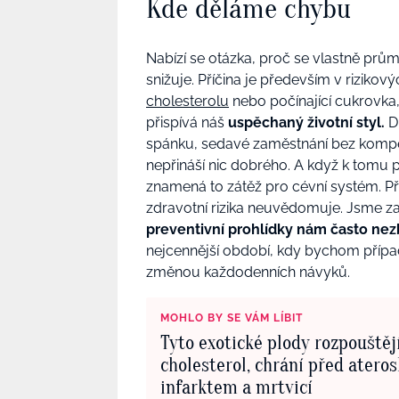
Kde děláme chybu
Nabízí se otázka, proč se vlastně prů
snižuje. Příčina je především v rizikov
cholesterolu
nebo počínající cukrovka,
přispívá náš
uspěchaný životní styl.
Dl
spánku, sedavé zaměstnání bez kompe
nepřináší nic dobrého. A když k tomu
znamená to zátěž pro cévní systém. Př
zdravotní rizika neuvědomuje. Jsme z
preventivní prohlídky nám často nez
nejcennější období, kdy bychom případ
změnou každodenních návyků.
MOHLO BY SE VÁM LÍBIT
Tyto exotické plody rozpouštěj
cholesterol, chrání před ateros
infarktem a mrtvicí