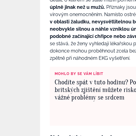
úplně jinak než u mužů.
Příznaky jso
virovým onemocněním. Namísto ostr
v oblasti žaludku, nevysvětlitelnou 
neobvykle silnou a náhle vzniklou ú
podobné začínající chřipce nebo záv
se stává, že ženy vyhledají lékařsko
dokonce mohou proběhnout zcela bez v
zpětně při náhodném EKG vyšetření.
MOHLO BY SE VÁM LÍBIT
Chodíte spát v tuto hodinu? P
britských zjištění můžete risk
vážné problémy se srdcem