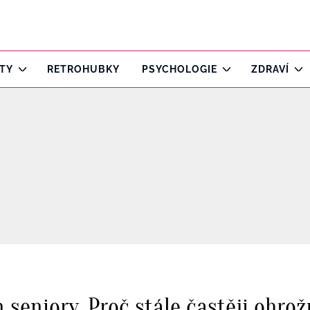
ITY
RETROHUBKY
PSYCHOLOGIE
ZDRAVÍ
n seniory. Proč stále častěji ohro