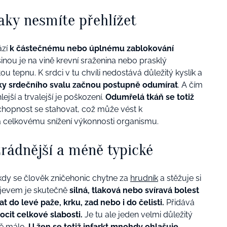
ky nesmíte přehlížet
ází
k částečnému nebo úplnému zablokování
inou je na vině krevní sraženina nebo prasklý
ou tepnu. K srdci v tu chvíli nedostává důležitý kyslík a
y srdečního svalu začnou postupně odumírat
. A čím
ejší a trvalejší je poškození.
Odumřelá tkáň se totiž
chopnost se stahovat, což může vést k
celkovému snížení výkonnosti organismu.
zrádnější a méně typické
kdy se člověk zničehonic chytne za
hrudník
a stěžuje si
ojevem je skutečně
silná, tlaková nebo svíravá bolest
t do levé paže, krku, zad nebo i do čelisti.
Přidává
ocit celkové slabosti.
Je tu ale jeden velmi důležitý
ně málo.
U žen se totiž infarkt mnohdy ohlašuje