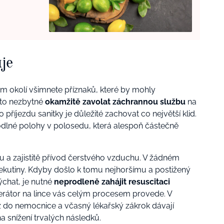
je
m okolí všimnete příznaků, které by mohly
sto nezbytné
okamžitě zavolat záchrannou službu
na
o příjezdu sanitky je důležité zachovat co největší klid.
odlné polohy v polosedu, která alespoň částečně
 a zajistitě přívod čerstvého vzduchu. V žádném
 tekutiny. Kdyby došlo k tomu nejhoršímu a postižený
ýchat, je nutné
neprodleně zahájit resuscitaci
erátor na lince vás celým procesem provede. V
z do nemocnice a včasný lékařský zákrok dávají
a snížení trvalých následků.