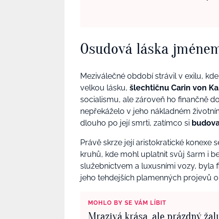
Osudová láska jménem
Meziválečné období strávil v exilu, kde
velkou lásku,
šlechtičnu Carin von K
socialismu, ale zároveň ho finančně do
nepřekáželo v jeho nákladném životním 
dlouho po její smrti, zatímco si
budoval
Právě skrze její aristokratické konex
kruhů, kde mohl uplatnit svůj šarm i b
služebnictvem a luxusními vozy, byla fi
jeho tehdejších plamenných projevů o
MOHLO BY SE VÁM LÍBIT
Mrazivá krása, ale prázdný žal