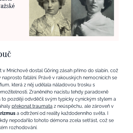
ražské
puč
v Mnichově dostal Göring zásah přímo do slabin, což
iny naprosto fatální. Právě v rakouských nemocnicích se
fium, která z něj udělala náladovou trosku s
řemožitelnosti. Zraněného nacistu tehdy paradoxně
za to později odvděčil svým typicky cynickým stylem a
áhaly
překonat traumata
z neúspěchu, ale zároveň v
trizmus
a odtržení od reality každodenního světa. I
kdy nepodařilo tohoto démona zcela setřást, což se
kém rozhodování.