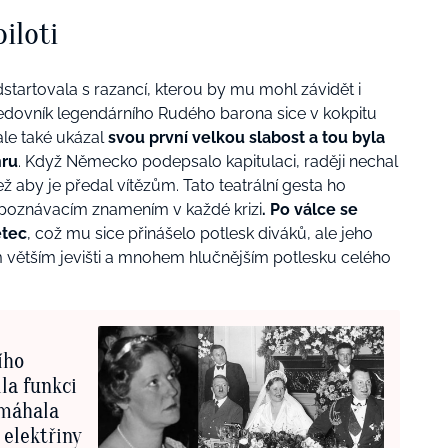
iloti
tartovala s razancí, kterou by mu mohl závidět i
ledovník legendárního Rudého barona sice v kokpitu
le také ukázal
svou první velkou slabost a tou byla
hru
. Když Německo podepsalo kapitulaci, raději nechal
ež aby je předal vítězům. Tato teatrální gesta ho
o poznávacím znamením v každé krizi
. Po válce se
etec
, což mu sice přinášelo potlesk diváků, ale jeho
větším jevišti a mnohem hlučnějším potlesku celého
ího
la funkci
omáhala
 elektřiny