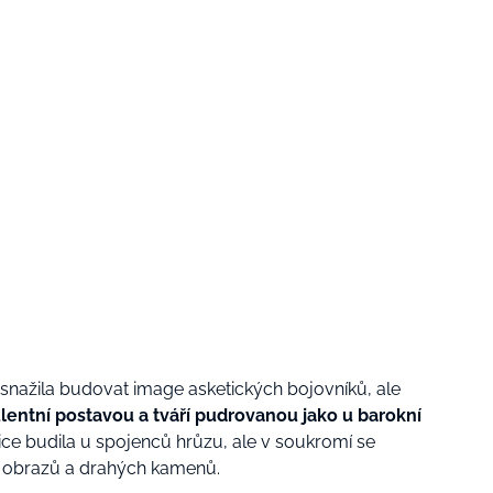
 snažila budovat image asketických bojovníků, ale
ulentní postavou a tváří pudrovanou
jako u barokní
sice budila u spojenců hrůzu, ale v soukromí se
h obrazů a drahých kamenů.