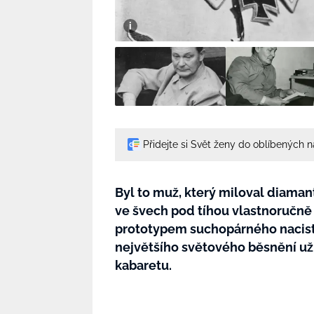
Přidejte si Svět ženy do oblíbených 
Byl to muž, který miloval diamant
ve švech pod tíhou vlastnoručn
prototypem suchopárného nacisty,
největšího světového běsnění u
kabaretu.