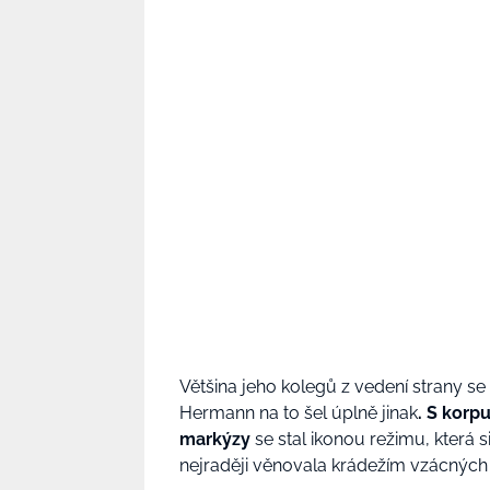
Většina jeho kolegů z vedení strany se
Hermann na to šel úplně jinak
. S korp
markýzy
se stal ikonou režimu, která 
nejraději věnovala krádežím vzácnýc