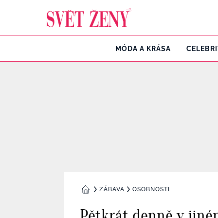
Svetzeny.cz
MÓDA A KRÁSA
CELEBR
ZÁBAVA
OSOBNOSTI
DOMŮ
Pětkrát denně v jiné