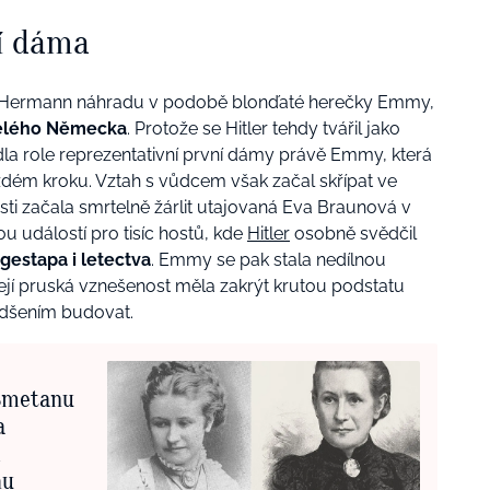
í dáma
si Hermann náhradu v podobě blonďaté herečky Emmy,
 celého Německa
. Protože se Hitler tehdy tvářil jako
a role reprezentativní první dámy právě Emmy, která
ždém kroku. Vztah s vůdcem však začal skřípat ve
sti začala smrtelně žárlit utajovaná Eva Braunová v
u událostí pro tisíc hostů, kde
Hitler
osobně svědčil
 gestapa i letectva
. Emmy se pak stala nedílnou
její pruská vznešenost měla zakrýt krutou podstatu
adšením budovat.
 Smetanu
a
m
hu