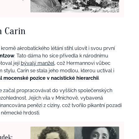
 Carin
 kromě akrobatického létání stihl ulovit i svou první
antzow
. Tato dáma ho sice přivedla k národnímu
toval její
bývalý manžel
, což Hermannovi vůbec
stylu. Carin se stala jeho modlou, kterou uctíval i
 mocenské pozice v nacistické hierarchii
.
e se začal propracovávat do vyšších společenských
ezohlednost. Jejich vila v Mnichově, vybavená
nancována penězi z ciziny, což tvořilo pikantní pozadí
 německé hrdosti.
udek: