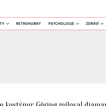
ITY
RETROHUBKY
PSYCHOLOGIE
ZDRAVÍ
m kostýmu: Göring miloval diama