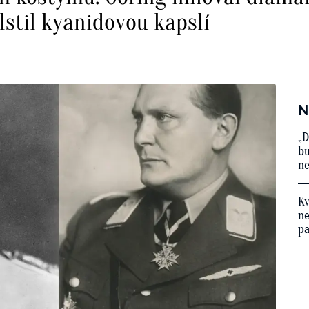
stil kyanidovou kapslí
N
„D
bu
ne
Kv
ne
p