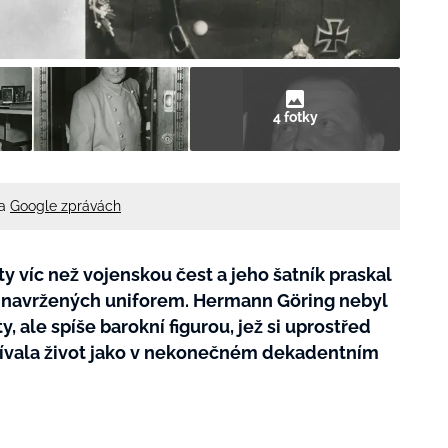
4 fotky
na
Google zprávách
y víc než vojenskou čest a jeho šatník praskal
ě navržených uniforem. Hermann Göring nebyl
 ale spíše barokní figurou, jež si uprostřed
žívala život jako v nekonečném dekadentním