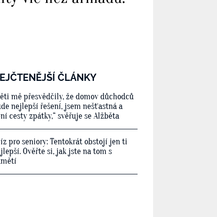
EJČTENĚJŠÍ ČLÁNKY
ěti mě přesvědčily, že domov důchodců
de nejlepší řešení, jsem nešťastná a
ní cesty zpátky,“ svěřuje se Alžběta
íz pro seniory: Tentokrát obstojí jen ti
jlepší. Ověřte si, jak jste na tom s
amětí