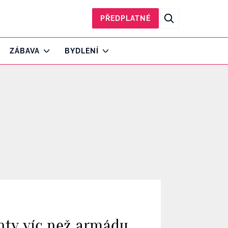
PŘEDPLATNÉ
ZÁBAVA
BYDLENÍ
nty víc než armádu.