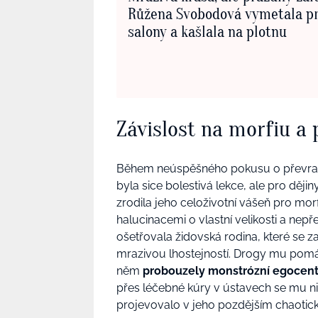
Růžena Svobodová vymetala p
salony a kašlala na plotnu
Závislost na morfiu a 
Během neúspěšného pokusu o převrat 
byla sice bolestivá lekce, ale pro děj
zrodila jeho celoživotní vášeň pro mor
halucinacemi o vlastní velikosti a nep
ošetřovala židovská rodina, které se 
mrazivou lhostejností. Drogy mu pom
něm
probouzely monstrózní egocen
přes léčebné kúry v ústavech se mu ni
projevovalo v jeho pozdějším chaotic