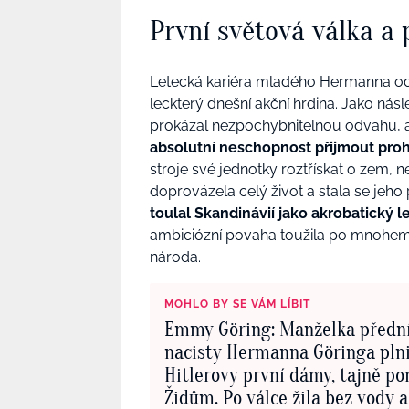
První světová válka a p
Letecká kariéra mladého Hermanna ods
leckterý dnešní
akční hrdina
. Jako nás
prokázal nezpochybnitelnou odvahu, a
absolutní neschopnost přijmout pro
stroje své jednotky roztřískat o zem, n
doprovázela celý život a stala se jeh
toulal Skandinávií jako akrobatický l
ambiciózní povaha toužila po mnohem 
národa.
MOHLO BY SE VÁM LÍBIT
Emmy Göring: Manželka předn
nacisty Hermanna Göringa plni
Hitlerovy první dámy, tajně p
Židům. Po válce žila bez vody a