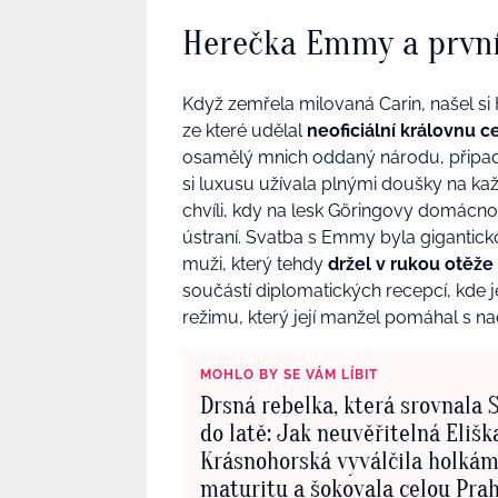
Herečka Emmy a prvn
Když zemřela milovaná Carin, našel 
ze které udělal
neoficiální královnu
osamělý mnich oddaný národu, připadl
si luxusu užívala plnými doušky na ka
chvíli, kdy na lesk Göringovy domácno
ústraní. Svatba s Emmy byla giganticko
muži, který tehdy
držel v rukou otěže
součástí diplomatických recepcí, kde 
režimu, který její manžel pomáhal s n
MOHLO BY SE VÁM LÍBIT
Drsná rebelka, která srovnala
do latě: Jak neuvěřitelná Elišk
Krásnohorská vyválčila holká
maturitu a šokovala celou Pra