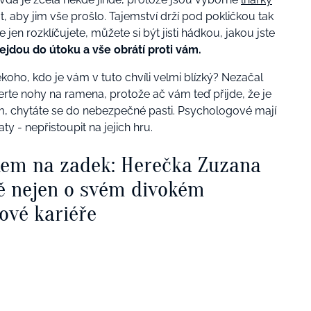
, aby jim vše prošlo. Tajemství drží pod pokličkou tak
jen rozklíčujete, můžete si být jisti hádkou, jakou jste
řejdou do útoku a vše obrátí proti vám.
koho, kdo je vám v tuto chvíli velmi blízký? Nezačal
te nohy na ramena, protože ač vám teď přijde, že je
m, chytáte se do nebezpečné pasti. Psychologové mají
aty - nepřistoupit na jejich hru.
kem na zadek: Herečka Zuzana
ě nejen o svém divokém
ové kariéře