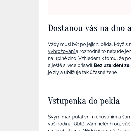
Dostanou vás na dno 
Vždy musí být po jejich, běda, když s 
vyhrožování
a rozhodně to nebude jen
na úplné dno.
Vzhledem k tomu, že pos
a ještě si více přisadí.
Bez uzardění ze
je zlý a ubližuje tak úžasné ženě.
Vstupenka do pekla
Svým manipulativním chováním a šarme
vaši rodinu. Ublíží vám nefér hrou, vůč
na jejich stranu. Nikdo nepozná, že pr