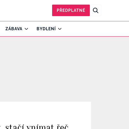
PŘEDPLATNÉ
ZÁBAVA
BYDLENÍ
, stačí vnímat řeč