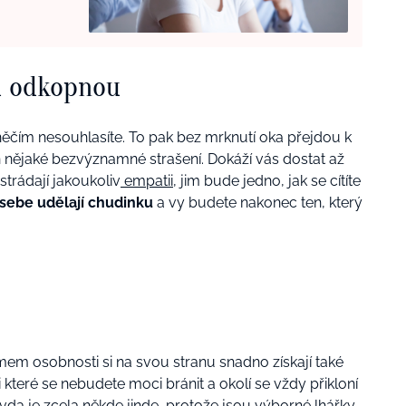
a odkopnou
něčím nesouhlasíte. To pak bez mrknutí oka přejdou k
 nějaké bezvýznamné strašení. Dokáží vás dostat až
trádají jakoukoliv
empatii
, jim bude jedno, jak se cítíte
 sebe udělají chudinku
a vy budete nakonec ten, který
m osobnosti si na svou stranu snadno získají také
i které se nebudete moci bránit a okolí se vždy přikloní
avda je zcela někde jinde, protože jsou výborné
lhářky