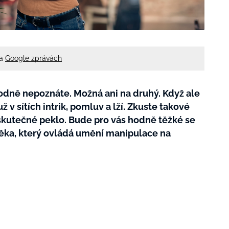
na
Google zprávách
odně nepoznáte. Možná ani na druhý. Když ale
už v sítích intrik, pomluv a lží. Zkuste takové
 skutečné peklo. Bude pro vás hodně těžké se
ěka, který ovládá umění manipulace na