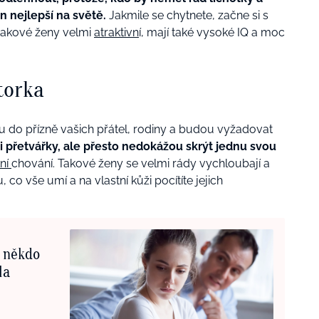
n nejlepší na světě.
Jakmile se chytnete, začne si s
u takové ženy velmi
atraktivn
í, mají také vysoké IQ a moc
torka
 do přízně vašich přátel, rodiny a budou vyžadovat
 přetvářky, ale přesto nedokážou skrýt jednu svou
tní
chování. Takové ženy se velmi rády vychloubají a
co vše umí a na vlastní kůži pocítíte jejich
s někdo
la