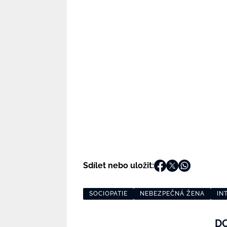
Sdílet nebo uložit:
SOCIOPATIE
NEBEZPEČNÁ ŽENA
IN
D