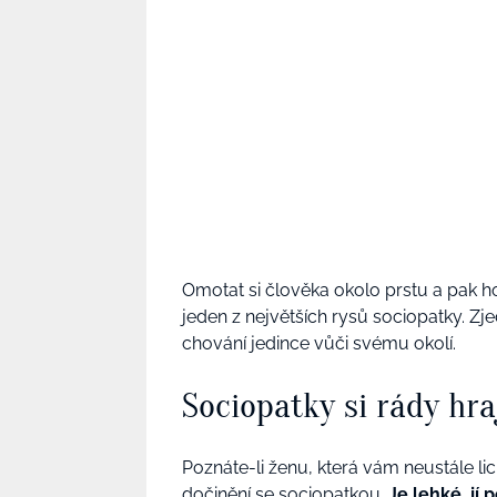
Omotat si člověka okolo prstu a pak h
jeden z největších rysů sociopatky. Zj
chování jedince vůči svému okolí.
Sociopatky si rády hra
Poznáte-li ženu, která vám neustále lic
dočinění se sociopatkou.
Je lehké, jí 