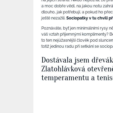
a moc dobře vědí, na jakou notu zahrát
dlouho, jak potřebují, a pokud ho přece 
ještě nezažili.
Sociopatky v tu chvíli p
Poznáváte, byť jen minimálními rysy ně
váš vztah příjemnými komplimenty? Ber
to ten nejúžasnější člověk pod slunce
totiž jedinou radu při setkání se sociop
Dostávala jsem dřevá
Zlatohlávková otevřen
temperamentu a tenis