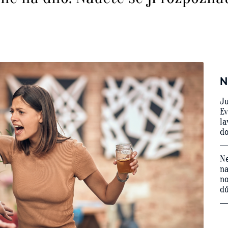
N
Ju
Ev
la
do
Ne
na
no
d