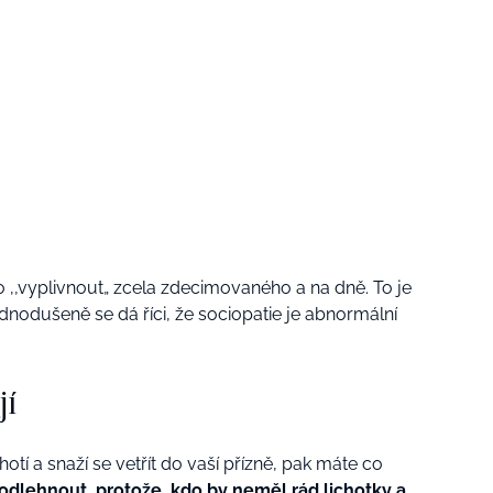
o ‚‚vyplivnout„ zcela zdecimovaného a na dně. To je
ednodušeně se dá říci, že sociopatie je abnormální
jí
hotí a snaží se vetřít do vaší přízně, pak máte co
podlehnout, protože, kdo by neměl rád lichotky a