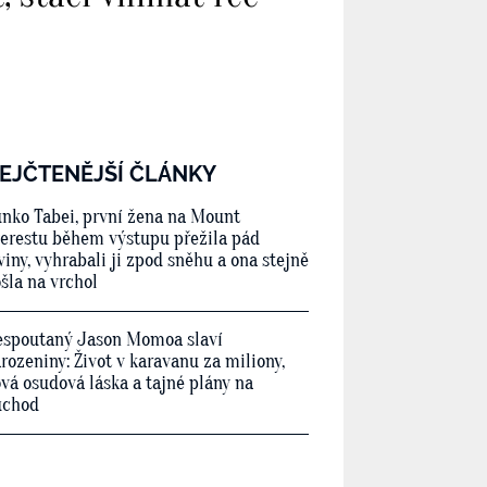
EJČTENĚJŠÍ ČLÁNKY
nko Tabei, první žena na Mount
erestu během výstupu přežila pád
viny, vyhrabali ji zpod sněhu a ona stejně
šla na vrchol
spoutaný Jason Momoa slaví
rozeniny: Život v karavanu za miliony,
vá osudová láska a tajné plány na
ůchod