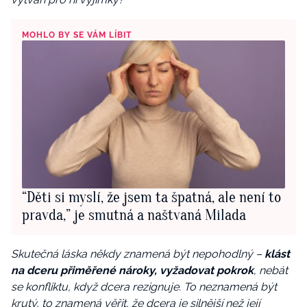
MOHLO BY SE VÁM LÍBIT
“Děti si myslí, že jsem ta špatná, ale není to
pravda,” je smutná a naštvaná Milada
Skutečná láska někdy znamená být nepohodlný –
klást
na dceru přiměřené nároky, vyžadovat pokrok
, nebát
se konfliktu, když dcera rezignuje. To neznamená být
krutý, to znamená věřit, že dcera je silnější než její