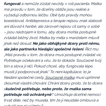
fungovat
a nemůže zůstat navždy v roli pacienta. Matka
má pravdu v tom, že dceřiny obtíže jsou reálné a
vyžadují odbornou léčbu. Obě tyto pravdy mohou
koexistovat. Antidepresiva a terapie nejsou znak slabosti
ani důvod k hanbě, ale zároveň nejsou cíl samy o sobě
– jsou nástrojem k tomu, aby dcera mohla postupně
zvládat běžný život. Matka by měla s manželem mluvit
jinak než dosud.
Ne jako obhájkyně dcery proti němu,
ale jako partnerka hledající společné řešení
. Říct mu:
„Máš pravdu v tom, že dcera musí postupně zvládat víc.
Potřebuje očekávání a víru, že to dokáže. Současně tvůj
tón a slova ji ničí. Pokud chceš, aby fungovala lépe,
musíš ji podporovat jinak.“ To není kapitulace, to je
hledání společné cesty.
Současně matka
musí upřímně
zkoumat vlastní chování. Chrání dceru proto, že to dcera
s
kutečně potřebuje, nebo proto, že matka sama
potřebuje roli ochránkyně
? Umožňuje dceřině nemoci
trvat déle, než by musela, tím že ji neustále omlouvá a
vytváří pro ni výjimky?