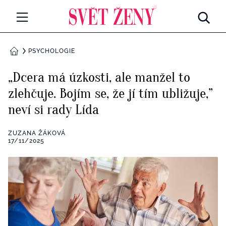
Svetzeny.cz
MÓDA A KRÁSA
PSYCHOLOGIE
DOMŮ
CELEBRITY
„Dcera má úzkosti, ale manžel to
Všechny kategorie
zlehčuje. Bojím se, že jí tím ubližuje,”
RETROHUBKY
neví si rady Lída
Rozhovory
PSYCHOLOGIE
ZUZANA ŽÁKOVÁ
Všechny kategorie
17/11/2025
ZDRAVÍ
Seberozvoj
Všechny kategorie
ZÁBAVA
Životní styl
Všechny kategorie
BYDLENÍ
Testy a kvízy
Všechny kategorie