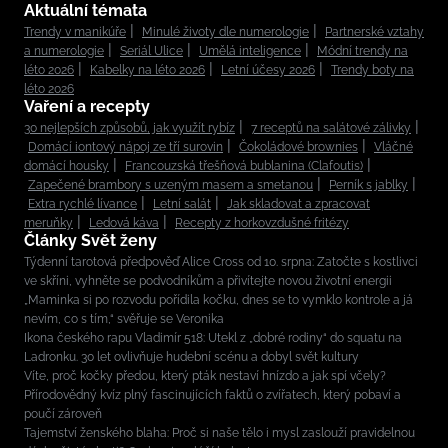
Aktuální témata
Trendy v manikúře
Minulé životy dle numerologie
Partnerské vztahy
a numerologie
Seriál Ulice
Umělá inteligence
Módní trendy na
léto 2026
Kabelky na léto 2026
Letní účesy 2026
Trendy boty na
léto 2026
Vaření a recepty
30 nejlepších způsobů, jak využít rybíz
7 receptů na salátové zálivky
Domácí iontový nápoj ze tří surovin
Čokoládové brownies
Vláčné
domácí housky
Francouzská třešňová bublanina (Clafoutis)
Zapečené brambory s uzeným masem a smetanou
Perník s jablky
Extra rychlé lívance
Letní salát
Jak skladovat a zpracovat
meruňky
Ledová káva
Recepty z horkovzdušné fritézy
Články Svět ženy
Týdenní tarotová předpověď Alice Cross od 10. srpna: Zatočte s kostlivci
ve skříni, vyhněte se podvodníkům a přivítejte novou životní energii
„Maminka si po rozvodu pořídila kočku, dnes se to vymklo kontrole a já
nevím, co s tím,“ svěřuje se Veronika
Ikona českého rapu Vladimír 518: Utekl z „dobré rodiny“ do squatu na
Ladronku. 30 let ovlivňuje hudební scénu a dobyl svět kultury
Víte, proč kočky předou, který pták nestaví hnízdo a jak spí včely?
Přírodovědný kvíz plný fascinujících faktů o zvířatech, který pobaví a
poučí zároveň
Tajemství ženského blaha: Proč si naše tělo i mysl zaslouží pravidelnou