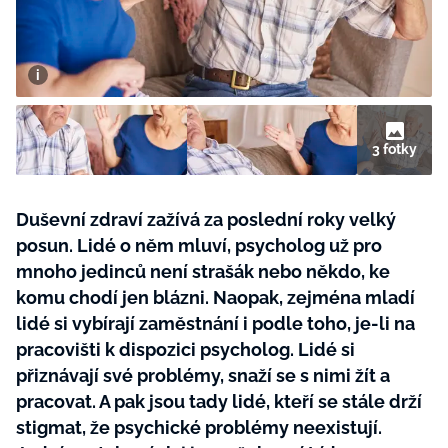
BurdaMedia
Tvoření
Extra
SVĚT ŽENY - 599 KČ
Rady a tipy
ROČNÍ PŘEDPLATNÉ SVĚT ŽENY +
SADA PRODUKTŮ MANA (10 ks)
3 fotky
Duševní zdraví zažívá za poslední roky velký
posun. Lidé o něm mluví, psycholog už pro
mnoho jedinců není strašák nebo někdo, ke
komu chodí jen blázni. Naopak, zejména mladí
lidé si vybírají zaměstnání i podle toho, je-li na
pracovišti k dispozici psycholog. Lidé si
přiznávají své problémy, snaží se s nimi žít a
pracovat. A pak jsou tady lidé, kteří se stále drží
stigmat, že psychické problémy neexistují.