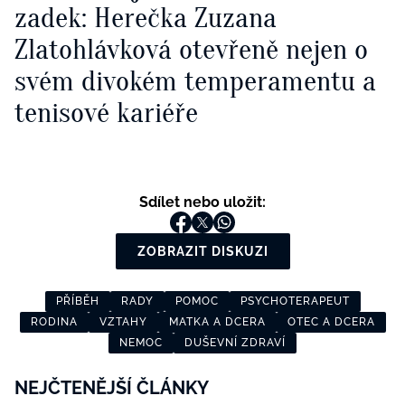
zadek: Herečka Zuzana
Zlatohlávková otevřeně nejen o
svém divokém temperamentu a
tenisové kariéře
Sdílet nebo uložit:
ZOBRAZIT DISKUZI
PŘÍBĚH
RADY
POMOC
PSYCHOTERAPEUT
RODINA
VZTAHY
MATKA A DCERA
OTEC A DCERA
NEMOC
DUŠEVNÍ ZDRAVÍ
NEJČTENĚJŠÍ ČLÁNKY