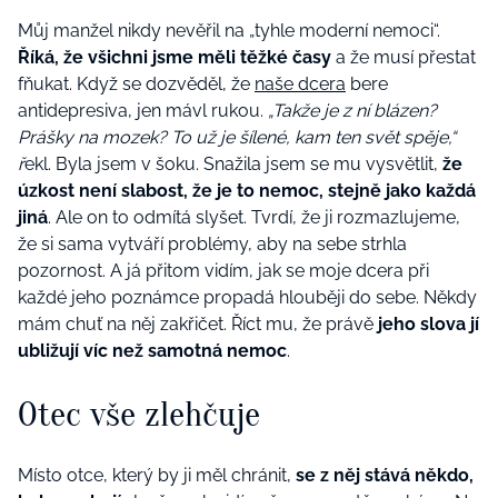
Můj manžel nikdy nevěřil na „tyhle moderní nemoci“.
Říká, že všichni jsme měli těžké časy
a že musí přestat
fňukat. Když se dozvěděl, že
naše dcera
bere
antidepresiva, jen mávl rukou.
„Takže je z ní blázen?
Prášky na mozek? To už je šílené, kam ten svět spěje,“
ř
ekl. Byla jsem v šoku. Snažila jsem se mu vysvětlit,
že
úzkost není slabost, že je to nemoc, stejně jako každá
jiná
. Ale on to odmítá slyšet. Tvrdí, že ji rozmazlujeme,
že si sama vytváří problémy, aby na sebe strhla
pozornost. A já přitom vidím, jak se moje dcera při
každé jeho poznámce propadá hlouběji do sebe. Někdy
mám chuť na něj zakřičet. Říct mu, že právě
jeho slova jí
ubližují víc než samotná nemoc
.
Otec vše zlehčuje
Místo otce, který by ji měl chránit,
se z něj stává někdo,