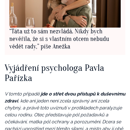
“Táta už to sám nezvládá. Nikdy bych
nevěřila, že si s vlastním otcem nebudu
vědět rady,” píše Anežka
Vyjádření psychologa Pavla
Pařízka
V tomto případě
jde o střet dvou přístupů k duševnímu
zdraví
, kde ani jeden není zcela správný ani zcela
chybný, a právě toto uvíznutí v protikladech paralyzuje
celou rodinu. Otec představuje pól požadavků a
očekávání, matka pól ochrany a porozumění. Dcera se
nachází uprostřed mezi těmito silami, a místo aby jí obě