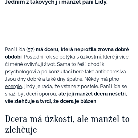
Jedním z takových j i manžel paní Lídy.
Paní Lída (57)
má dceru, která neprožila zrovna dobré
období
. Poslední rok se potýká s úzkostmi, které jí více,
či méně ovlivňují život. Sama to řeší, chodí k
psychologovi a po konzultaci bere také antidepresiva.
Jsou dny dobré a také dny špatné. Někdy má
plno
energie
, jindy je ráda, že vstane z postele. Paní Lída se
snaží být dceři oporou,
ale její manžel dceru nešetří,
vše zlehčuje a tvrdí, že dcera je blázen
.
Dcera má úzkosti, ale manžel to
zlehčuje