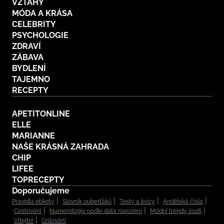
VZTAHY
MÓDA A KRÁSA
CELEBRITY
PSYCHOLOGIE
ZDRAVÍ
ZÁBAVA
BYDLENÍ
TAJEMNO
RECEPTY
APETITONLINE
ELLE
MARIANNE
NAŠE KRÁSNÁ ZAHRADA
CHIP
LIFEE
TOPRECEPTY
Doporučujeme
Pravidla etikety
Slovník puberťáků
Testy a kvízy
Andělská čísla
Cestování
Numerologie podle data narození
Módní trendy 2026
Vítejte!
Grilování