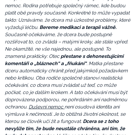
nemoc. Rodina potřebuje společný rámec, kde budou
platit obě pravdy současně. Konkrétně to může vypadat
takto: Uznáváme, že dcera má úzkostné problémy, které
vyžadují léčbu.
Bereme medikaci a terapii vážně.
Současně očekáváme, že dcera bude postupně
rozšiřovat to, co zvládá – malými kroky, ale stále vpřed.
Ne okamžitě, ne vše najednou, ale postupně. To
znamená prakticky: Otec
přestane s dehonestujícími
komentáři o „bláznech“ a „fňukání“
. Matka přestane
dceru automaticky chránit před jakýmkoli požadavkem
nebo kritikou. Oba rodiče společně stanoví realistická
očekávání, co dcera musí zvládat už teď, co může
počkat, co je dalším krokem. A tato očekávání musí být
doprovázena podporou, ne pohrdáním ani nadměrnou
ochranou.
Duševní nemoc
není osudová identita ani
výmluva k nečinnosti. Je to obtížná životní okolnost, se
kterou se člověk učí žít a fungovat.
Dcera se z toho
nevylíže tím, že bude neustále chráněna, ani tím, že