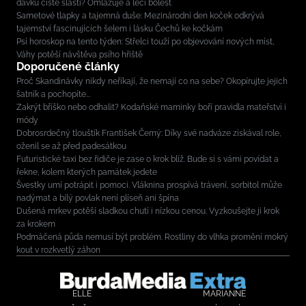
dávku čisté slasti? Omlazuje a léčí bolest
Sametové tlapky a tajemná duše: Mezinárodní den koček odkrývá
tajemství fascinujících šelem i lásku Čechů ke kočkám
Psí horoskop na tento týden: Střelci touží po objevování nových míst,
Váhy potěší návštěva psího hřiště
Doporučené články
Proč Skandinávky nikdy neříkají, že nemají co na sebe? Okopírujte jejich
šatník a pochopíte...
Zakrýt bříško nebo odhalit? Kodaňské maminky boří pravidla mateřství i
módy
Dobrosrdečný tlouštík František Černý: Díky své nadváze získával role,
oženil se až před padesátkou
Futuristické taxi bez řidiče je zase o krok blíž. Bude si s vámi povídat a
řekne, kolem kterých památek jedete
Švestky umí potrápit i pomoci. Vláknina prospívá trávení, sorbitol může
nadýmat a bílý povlak není plíseň ani špína
Dušená mrkev potěší sladkou chutí i nízkou cenou. Vyzkoušejte ji krok
za krokem
Podmáčená půda nemusí být problém. Rostliny do vlhka promění mokrý
kout v rozkvetlý záhon
ELLE
MARIANNE