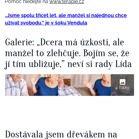
Pomoc hledejte na
www.terapie.cz
„Jsme spolu třicet let, ale manžel si najednou chce
užívat svobodu,“ je v šoku Vendula
Galerie: „Dcera má úzkosti, ale
manžel to zlehčuje. Bojím se, že
jí tím ubližuje,” neví si rady Lída
4 fotky
Dostávala jsem dřevákem na