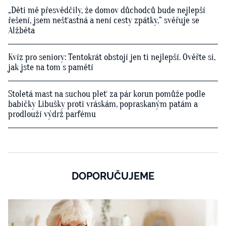
„Děti mě přesvědčily, že domov důchodců bude nejlepší
řešení, jsem nešťastná a není cesty zpátky,“ svěřuje se
Alžběta
Kvíz pro seniory: Tentokrát obstojí jen ti nejlepší. Ověřte si,
jak jste na tom s pamětí
Stoletá mast na suchou pleť za pár korun pomůže podle
babičky Libušky proti vráskám, popraskaným patám a
prodlouží výdrž parfému
DOPORUČUJEME