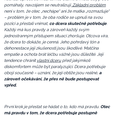
pomáhaly, navzájem se neutralizují.
Základní problém
není v tom, že otec „nechápe“ ani že matka „rozmazluje“
– problém je v tom, že oba rodiče se upnuli na svou
pozici a přestali vnímat,
co dcera skutečně potřebuje
.
Každý má kus pravdy a zároveň každý svým
jednostranným přístupem situaci zhoršuje. Otcova víra,
že dcera to dokáže, je cenná. Jeho pohrdavý tón a
dehonestace její zkušenosti jsou škodlivé. Matčina
empatie a ochota brát léčbu vážně jsou důležité. Její
tendence chránit
vlastní dceru
před jakýmkoli
diskomfortem může být paralyzující. Dcera potřebuje
obojí současně – uznání, že její obtíže jsou reálné,
a
zároveň očekávání, že přes ně bude postupovat
vpřed.
První krok je přestat se hádat o to, kdo má pravdu.
Otec
má pravdu v tom, že dcera potřebuje postupně