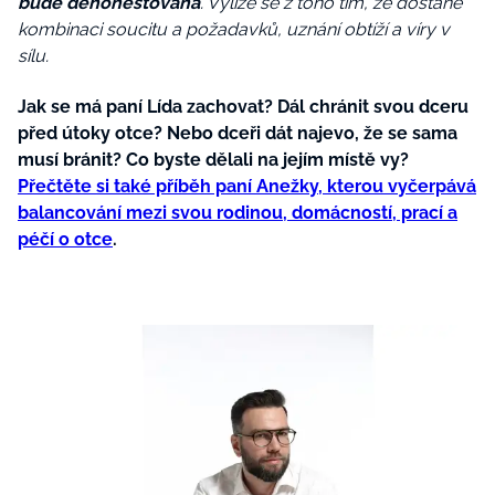
bude dehonestována
. Vylíže se z toho tím, že dostane
kombinaci soucitu a požadavků, uznání obtíží a víry v
sílu.
Jak se má paní Lída zachovat? Dál chránit svou dceru
před útoky otce? Nebo dceři dát najevo, že se sama
musí bránit? Co byste dělali na jejím místě vy?
Přečtěte si také příběh paní Anežky, kterou vyčerpává
balancování mezi svou rodinou, domácností, prací a
péčí o otce
.