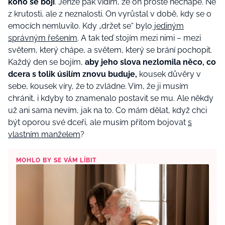
koho se bojí
. Jenže pak vidím, že on prostě nechápe. Ne
z krutosti, ale z neznalosti. On vyrůstal v době, kdy se o
emocích nemluvilo. Kdy „držet se“ bylo
jediným
správným řešením
. A tak teď stojím mezi nimi – mezi
světem, který chápe, a světem, který se brání pochopit.
Každý den se bojím,
aby jeho slova nezlomila něco, co
dcera s tolik úsilím znovu buduje,
kousek důvěry v
sebe, kousek víry, že to zvládne. Vím, že ji musím
chránit, i kdyby to znamenalo postavit se mu. Ale někdy
už ani sama nevím, jak na to. Co mám dělat, když chci
být oporou své dceři, ale musím přitom bojovat
s
vlastním manželem
?
MOHLO BY SE VÁM LÍBIT