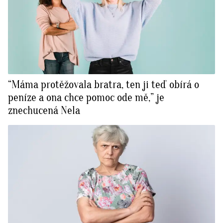
“Máma protěžovala bratra, ten ji teď obírá o
peníze a ona chce pomoc ode mě,” je
znechucená Nela