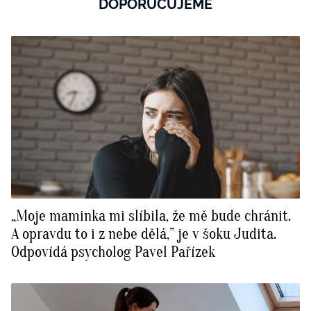
DOPORUČUJEME
„Moje maminka mi slíbila, že mě bude chránit.
A opravdu to i z nebe dělá,” je v šoku Judita.
Odpovídá psycholog Pavel Pařízek