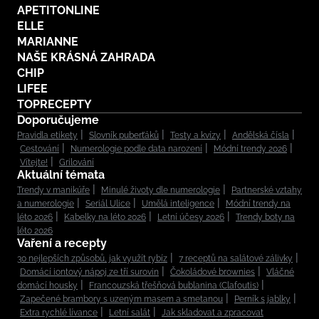
APETITONLINE
ELLE
MARIANNE
NAŠE KRÁSNÁ ZAHRADA
CHIP
LIFEE
TOPRECEPTY
Doporučujeme
Pravidla etikety
Slovník puberťáků
Testy a kvízy
Andělská čísla
Cestování
Numerologie podle data narození
Módní trendy 2026
Vítejte!
Grilování
Aktuální témata
Trendy v manikúře
Minulé životy dle numerologie
Partnerské vztahy
a numerologie
Seriál Ulice
Umělá inteligence
Módní trendy na
léto 2026
Kabelky na léto 2026
Letní účesy 2026
Trendy boty na
léto 2026
Vaření a recepty
30 nejlepších způsobů, jak využít rybíz
7 receptů na salátové zálivky
Domácí iontový nápoj ze tří surovin
Čokoládové brownies
Vláčné
domácí housky
Francouzská třešňová bublanina (Clafoutis)
Zapečené brambory s uzeným masem a smetanou
Perník s jablky
Extra rychlé lívance
Letní salát
Jak skladovat a zpracovat