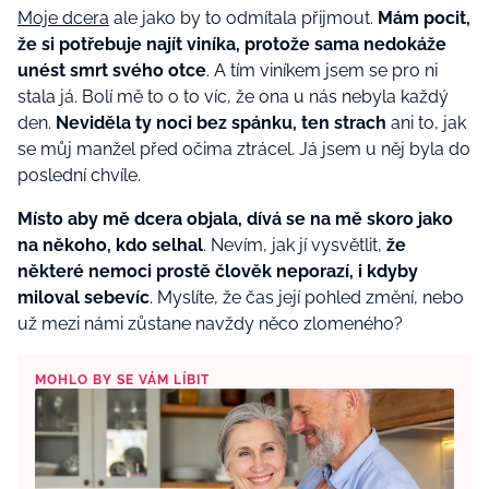
Moje dcera
ale jako by to odmítala přijmout.
Mám pocit,
že si potřebuje najít viníka, protože sama nedokáže
unést smrt svého otce
. A tím viníkem jsem se pro ni
stala já. Bolí mě to o to víc, že ona u nás nebyla každý
den.
Neviděla ty noci bez spánku, ten strach
ani to, jak
se můj manžel před očima ztrácel. Já jsem u něj byla do
poslední chvíle.
Místo aby mě dcera objala, dívá se na mě skoro jako
na někoho, kdo selhal
. Nevím, jak jí vysvětlit,
že
některé nemoci prostě člověk neporazí, i kdyby
miloval sebevíc
. Myslíte, že čas její pohled změní, nebo
už mezi námi zůstane navždy něco zlomeného?
MOHLO BY SE VÁM LÍBIT