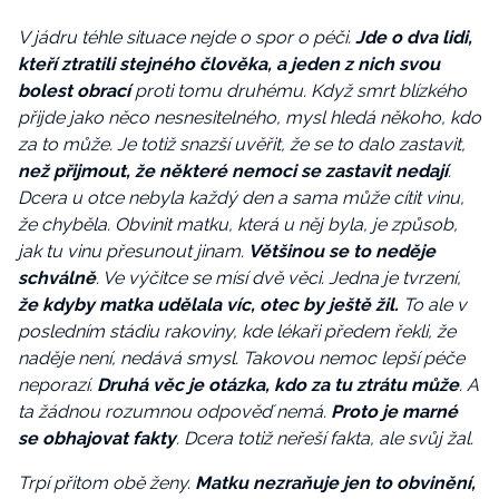
V jádru téhle situace nejde o spor o péči.
Jde o dva lidi,
kteří ztratili stejného člověka, a jeden z nich svou
bolest obrací
proti tomu druhému. Když smrt blízkého
přijde jako něco nesnesitelného, mysl hledá někoho, kdo
za to může. Je totiž snazší uvěřit, že se to dalo zastavit,
než přijmout, že některé nemoci se zastavit nedají
.
Dcera u otce nebyla každý den a sama může cítit vinu,
že chyběla. Obvinit matku, která u něj byla, je způsob,
jak tu vinu přesunout jinam.
Většinou se to neděje
schválně
.
Ve výčitce se mísí dvě věci. Jedna je tvrzení,
že kdyby matka udělala víc, otec by ještě žil.
To ale v
posledním stádiu rakoviny, kde lékaři předem řekli, že
naděje není, nedává smysl. Takovou nemoc lepší péče
neporazí.
Druhá věc je otázka, kdo za tu ztrátu může
. A
ta žádnou rozumnou odpověď nemá.
Proto je marné
se obhajovat fakty
. Dcera totiž neřeší fakta, ale svůj žal.
Trpí přitom obě ženy.
Matku nezraňuje jen to obvinění,