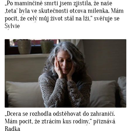
„Po maminčině smrti jsem zjistila, že naše
‚teta‘ byla ve skutečnosti otcova milenka. Mám
pocit, že celý můj život stál na lži,“ svěřuje se
Sylvie
„Dcera se rozhodla odstěhovat do zahraničí.
Mám pocit, že ztrácím kus rodiny,“ přiznává
Radka