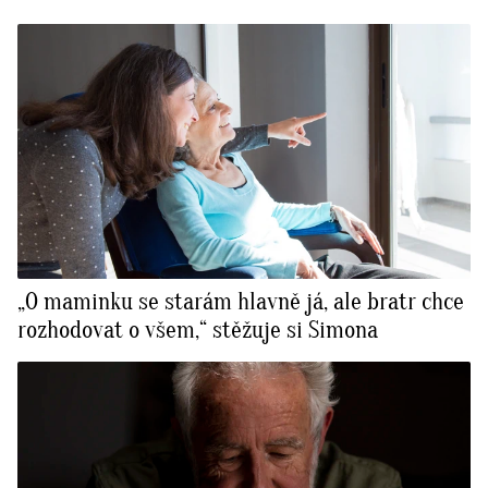
„O maminku se starám hlavně já, ale bratr chce
rozhodovat o všem,“ stěžuje si Simona