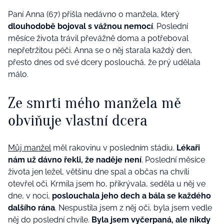
Paní Anna (67) přišla nedávno o manžela, který
dlouhodobě bojoval s vážnou nemocí
. Poslední
měsíce života trávil převážně doma a potřeboval
nepřetržitou péči. Anna se o něj starala každý den,
přesto dnes od své dcery poslouchá, že prý udělala
málo.
Ze smrti mého manžela mě
obviňuje vlastní dcera
Můj manžel
měl rakovinu v posledním stádiu.
Lékaři
nám už dávno řekli, že naděje není
. Poslední měsíce
života jen ležel, většinu dne spal a občas na chvíli
otevřel oči. Krmila jsem ho, přikrývala, seděla u něj ve
dne, v noci,
poslouchala jeho dech a bála se každého
dalšího rána
. Nespustila jsem z něj oči, byla jsem vedle
něj do poslední chvíle.
Byla jsem vyčerpaná, ale nikdy