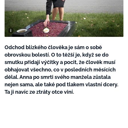
BurdaMedia
Tvoření
Extra
SVĚT ŽENY - 599 KČ
Rady a tipy
ROČNÍ PŘEDPLATNÉ SVĚT ŽENY +
SADA PRODUKTŮ MANA (10 ks)
Odchod blízkého člověka je sám o sobě
obrovskou bolestí. O to těžší je, když se do
smutku přidají výčitky a pocit, že člověk musí
obhajovat všechno, co v posledních měsících
dělal. Anna po smrti svého manžela zůstala
nejen sama, ale také pod tlakem vlastní dcery.
Ta ji navíc ze ztráty otce viní.