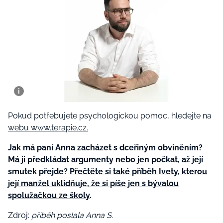
Pokud potřebujete psychologickou pomoc, hledejte na
webu www.terapie.cz.
Jak má paní Anna zacházet s dceřiným obviněním?
Má ji předkládat argumenty nebo jen počkat, až její
smutek přejde?
Přečtěte si také příběh Ivety, kterou
její manžel uklidňuje, že si píše jen s bývalou
spolužačkou ze školy
.
Zdroj:
příběh poslala Anna S.