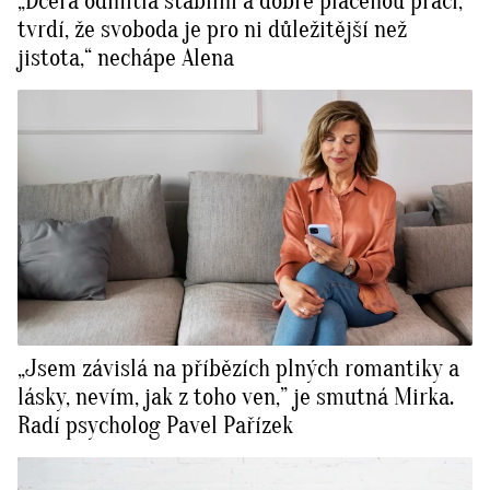
„Dcera odmítla stabilní a dobře placenou práci,
tvrdí, že svoboda je pro ni důležitější než
jistota,“ nechápe Alena
„Jsem závislá na příbězích plných romantiky a
lásky, nevím, jak z toho ven,” je smutná Mirka.
Radí psycholog Pavel Pařízek