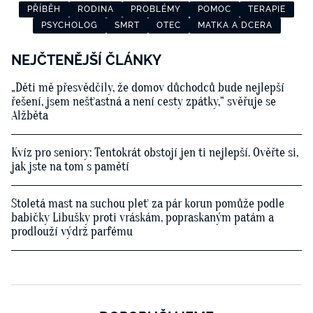
PŘÍBĚH
RODINA
PROBLÉMY
POMOC
TERAPIE
PSYCHOLOG
SMRT
OTEC
MATKA A DCERA
NEJČTENĚJŠÍ ČLÁNKY
„Děti mě přesvědčily, že domov důchodců bude nejlepší
řešení, jsem nešťastná a není cesty zpátky,“ svěřuje se
Alžběta
Kvíz pro seniory: Tentokrát obstojí jen ti nejlepší. Ověřte si,
jak jste na tom s pamětí
Stoletá mast na suchou pleť za pár korun pomůže podle
babičky Libušky proti vráskám, popraskaným patám a
prodlouží výdrž parfému