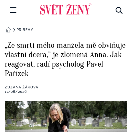
Svetzeny.cz
MÓDA A KRÁSA
PŘÍBĚHY
DOMŮ
CELEBRITY
„Ze smrti mého manžela mě obviňuje
Všechny kategorie
vlastní dcera,” je zlomená Anna. Jak
RETROHUBKY
reagovat, radí psycholog Pavel
Rozhovory
PSYCHOLOGIE
Pařízek
Všechny kategorie
ZDRAVÍ
ZUZANA ŽÁKOVÁ
17/06/2026
Seberozvoj
Všechny kategorie
ZÁBAVA
Životní styl
Všechny kategorie
BYDLENÍ
Testy a kvízy
Všechny kategorie