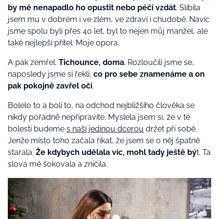
by mě nenapadlo ho opustit nebo péči vzdát
. Slíbila
jsem mu v dobrém i ve zlém, ve zdraví i chudobě. Navíc
jsme spolu byli přes 40 let, byl to nejen můj manžel, ale
také nejlepší přítel. Moje opora.
A pak zemřel.
Tichounce, doma
. Rozloučili jsme se,
naposledy jsme si řekli,
co pro sebe znamenáme a on
pak pokojně zavřel oči
.
Bolelo to a bolí to, na odchod nejbližšího člověka se
nikdy pořádně nepřipravíte. Myslela jsem si, že v té
bolesti budeme
s naší jedinou dcerou
držet při sobě.
Jenže místo toho začala říkat, že jsem se o něj špatně
starala.
Že kdybych udělala víc, mohl tady ještě bý
t. Ta
slova mě šokovala a zničila.