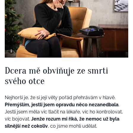
Dcera mě obviňuje ze smrti
svého otce
Nejhorší je, že si její věty pořád přehrávám v hlavě.
Přemýšlím, jestli jsem opravdu něco nezanedbala
.
Jestli jsem měla víc tlačit na lékaře, víc ho kontrolovat,
víc bojovat.
Jenže rozum mi říká, že nemoc už byla
silnější než cokoliv
, co jsme mohli udělat.