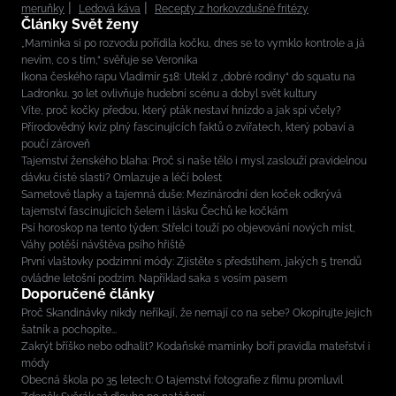
meruňky
Ledová káva
Recepty z horkovzdušné fritézy
Články Svět ženy
„Maminka si po rozvodu pořídila kočku, dnes se to vymklo kontrole a já
nevím, co s tím,“ svěřuje se Veronika
Ikona českého rapu Vladimír 518: Utekl z „dobré rodiny“ do squatu na
Ladronku. 30 let ovlivňuje hudební scénu a dobyl svět kultury
Víte, proč kočky předou, který pták nestaví hnízdo a jak spí včely?
Přírodovědný kvíz plný fascinujících faktů o zvířatech, který pobaví a
poučí zároveň
Tajemství ženského blaha: Proč si naše tělo i mysl zaslouží pravidelnou
dávku čisté slasti? Omlazuje a léčí bolest
Sametové tlapky a tajemná duše: Mezinárodní den koček odkrývá
tajemství fascinujících šelem i lásku Čechů ke kočkám
Psí horoskop na tento týden: Střelci touží po objevování nových míst,
Váhy potěší návštěva psího hřiště
První vlaštovky podzimní módy: Zjistěte s předstihem, jakých 5 trendů
ovládne letošní podzim. Například saka s vosím pasem
Doporučené články
Proč Skandinávky nikdy neříkají, že nemají co na sebe? Okopírujte jejich
šatník a pochopíte...
Zakrýt bříško nebo odhalit? Kodaňské maminky boří pravidla mateřství i
módy
Obecná škola po 35 letech: O tajemství fotografie z filmu promluvil