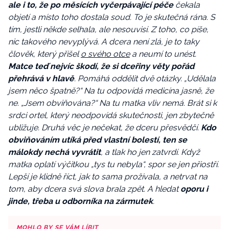
ale i to, že po měsících vyčerpávající péče
čekala
objetí a místo toho dostala soud. To je skutečná rána. S
tím, jestli někde selhala, ale nesouvisí. Z toho, co píše,
nic takového nevyplývá. A dcera není zlá, je to taky
člověk, který přišel
o svého otce
a neumí to unést.
Matce teď nejvíc škodí, že si dceřiny věty pořád
přehrává v hlavě
. Pomáhá oddělit dvě otázky. „Udělala
jsem něco špatně?“ Na tu odpovídá medicína jasně, že
ne. „Jsem obviňována?“ Na tu matka vliv nemá. Brát si k
srdci ortel, který neodpovídá skutečnosti, jen zbytečně
ubližuje. Druhá věc je nečekat, že dceru přesvědčí.
Kdo
obviňováním utíká před vlastní bolestí, ten se
málokdy nechá vyvrátit
, a tlak ho jen zatvrdí. Když
matka oplatí výčitkou „tys tu nebyla“, spor se jen přiostří.
Lepší je klidně říct, jak to sama prožívala, a netrvat na
tom, aby dcera svá slova brala zpět. A hledat
oporu i
jinde, třeba u odborníka na zármutek
.
MOHLO BY SE VÁM LÍBIT