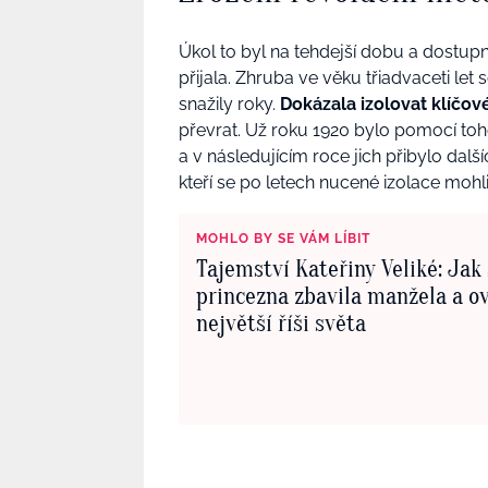
Úkol to byl na tehdejší dobu a dostupn
přijala. Zhruba ve věku třiadvaceti let 
snažily roky.
Dokázala izolovat klíčov
převrat. Už roku 1920 bylo pomocí to
a v následujícím roce jich přibylo další
kteří se po letech nucené izolace mohl
MOHLO BY SE VÁM LÍBIT
Tajemství Kateřiny Veliké: Jak
princezna zbavila manžela a o
největší říši světa