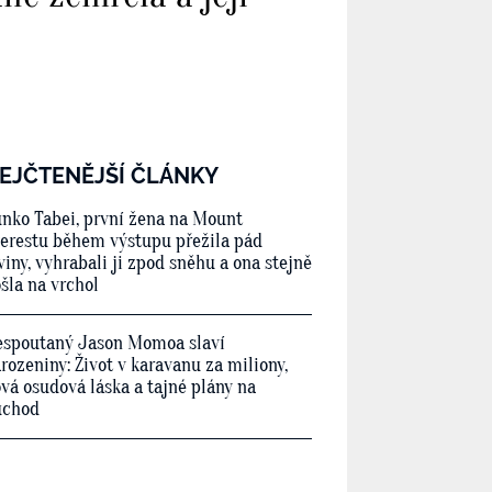
EJČTENĚJŠÍ ČLÁNKY
nko Tabei, první žena na Mount
erestu během výstupu přežila pád
viny, vyhrabali ji zpod sněhu a ona stejně
šla na vrchol
spoutaný Jason Momoa slaví
rozeniny: Život v karavanu za miliony,
vá osudová láska a tajné plány na
ůchod