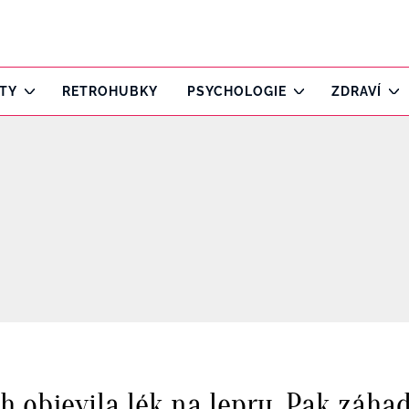
ITY
RETROHUBKY
PSYCHOLOGIE
ZDRAVÍ
ech objevila lék na lepru. Pak záha