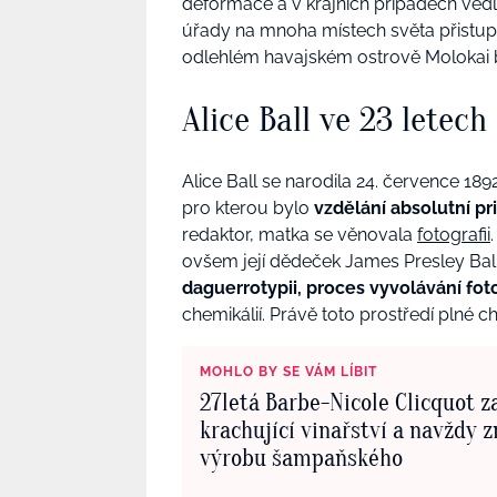
deformace a v krajních případech vedl
úřady na mnoha místech světa přistu
odlehlém
havajském
ostrově Molokai
Alice Ball ve 23 letech
Alice Ball se narodila 24. července 189
pro kterou bylo
vzdělání absolutní pr
redaktor, matka se věnovala
fotografii
ovšem její dědeček James Presley Ball
daguerrotypii, proces vyvolávání fot
chemikálií. Právě toto prostředí plné c
MOHLO BY SE VÁM LÍBIT
27letá Barbe-Nicole Clicquot z
krachující vinařství a navždy 
výrobu šampaňského