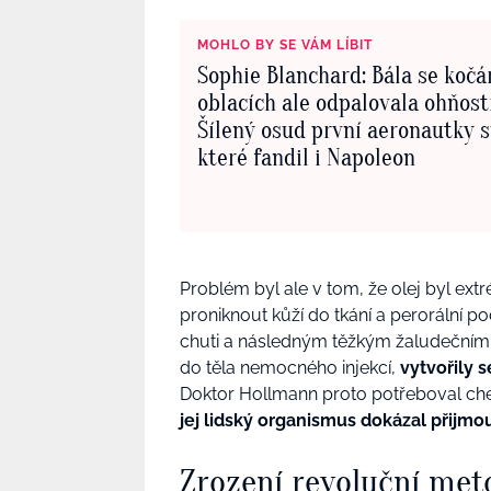
MOHLO BY SE VÁM LÍBIT
Sophie Blanchard: Bála se kočár
oblacích ale odpalovala ohňost
Šílený osud první aeronautky s
které fandil i Napoleon
Problém byl ale v tom, že olej byl ex
proniknout kůží do tkání a perorální p
chuti a následným těžkým žaludečním kř
do těla nemocného injekcí,
vytvořily 
Doktor Hollmann proto potřeboval che
jej lidský organismus dokázal přijmo
Zrození revoluční met