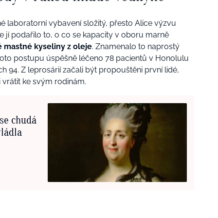
é laboratorní vybavení složitý, přesto Alice výzvu
se jí podařilo to, o co se kapacity v oboru marně
é mastné kyseliny z oleje
. Znamenalo to naprostý
hoto postupu úspěšně léčeno 78 pacientů v Honolulu
ch 94. Z leprosárií začali být propouštěni první lidé,
i vrátit ke svým rodinám.
 se chudá
vládla