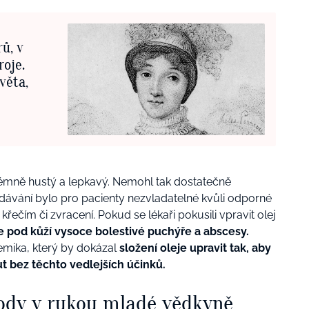
ů, v
roje.
věta,
trémně hustý a lepkavý. Nemohl tak dostatečně
odávání bylo pro pacienty nezvladatelné kvůli odporné
ečím či zvracení. Pokud se lékaři pokusili vpravit olej
se pod kůží vysoce bolestivé puchýře a abscesy.
mika, který by dokázal
složení oleje upravit tak, aby
ut bez těchto vedlejších účinků.
ody v rukou mladé vědkyně