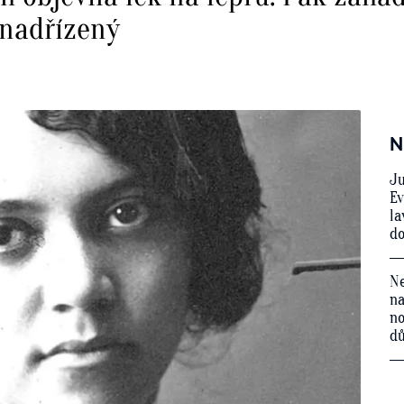
 nadřízený
N
Ju
Ev
la
do
Ne
na
no
d