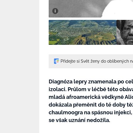
Přidejte si Svět ženy do oblíbených 
Diagnóza lepry znamenala po celá
izolaci. Průlom v léčbě této obáv
mladá afroamerická vědkyně Alice
dokázala přeměnit do té doby těž
chaulmoogra na spásnou injekci, 
se však uznání nedožila.