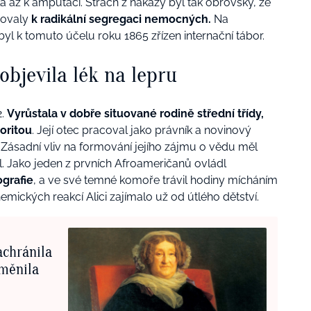
a až k amputaci. Strach z nákazy byl tak obrovský, že
povaly
k radikální segregaci nemocných.
Na
byl k tomuto účelu roku 1865 zřízen internační tábor.
 objevila lék na lepru
2.
Vyrůstala v dobře situované rodině střední třídy,
ioritou
. Její otec pracoval jako právník a novinový
. Zásadní vliv na formování jejího zájmu o vědu měl
. Jako jeden z prvních Afroameričanů ovládl
ografie
, a ve své temné komoře trávil hodiny mícháním
hemických reakcí Alici zajímalo už od útlého dětství.
achránila
změnila