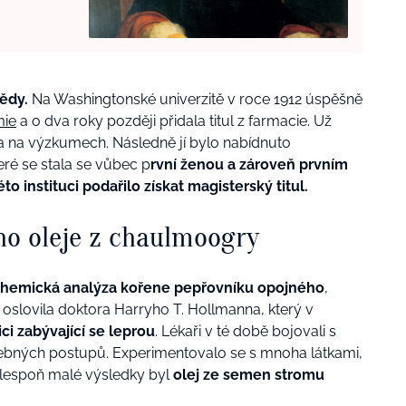
vědy.
Na Washingtonské univerzitě v roce 1912 úspěšně
ie
a o dva roky později přidala titul z farmacie. Už
a na výzkumech. Následně jí bylo nabídnuto
eré se stala se vůbec p
rvní ženou a zároveň prvním
o instituci podařilo získat magisterský titul.
ho oleje z chaulmoogry
hemická analýza kořene pepřovníku opojného
,
oslovila doktora Harryho T. Hollmanna, který v
i zabývající se leprou
. Lékaři v té době bojovali s
bných postupů. Experimentovalo se s mnoha látkami,
alespoň malé výsledky byl
olej ze semen stromu