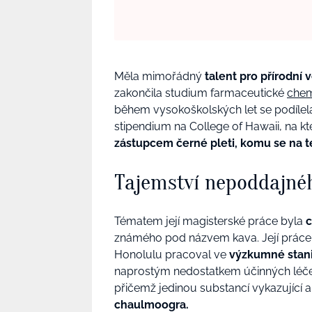
Měla mimořádný
talent pro přírodní 
zakončila studium farmaceutické
chem
během vysokoškolských let se podílel
stipendium na College of Hawaii, na kt
zástupcem černé pleti, komu se na tét
Tajemství nepoddajné
Tématem její magisterské práce byla
c
známého pod názvem kava. Její práce 
Honolulu pracoval ve
výzkumné stanic
naprostým nedostatkem účinných léče
přičemž jedinou substancí vykazující 
chaulmoogra.