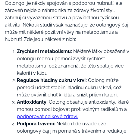
Oolongo je někdy spojován s podporou hubnutí, ale
zároveň nejde o náhradníka za zdravý životní styl,
zahrnující vyváženou stravu a pravidelnou fyzickou
aktivitu.
Několik studií
však naznačuje, že oolongový čaj
může mít některé pozitivní vlivy na metabolismus a
hubnutí. Zde jsou některé z nich:
Zrychlení metabolismu:
Některé látky obsažené v
oolongu mohou pomoci zvýšit rychlost
metabolismu, což znamená, že tělo spaluje více
kalorií i v klidu.
Regulace hladiny cukru v krvi:
Oolong může
pomoci udržet stabilní hladinu cukru v krvi, což
může ovlivnit chuť k jídlu a snížit příjem kalorií.
Antioxidanty:
Oolong obsahuje antioxidanty, které
mohou pomoci bojovat proti volným radikálům a
podporovat celkové zdraví.
Podpora trávení:
Někteří lidé uvádějí, že
oolongový čaj jim pomáhá s trávením a redukuje