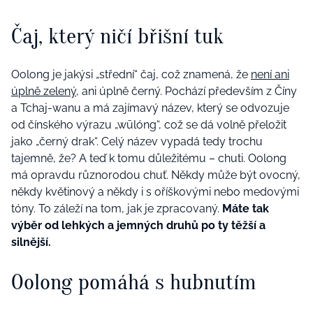
Čaj, který ničí břišní tuk
Oolong je jakýsi „střední“ čaj, což znamená, že
není ani
úplně zelený
, ani úplně černý. Pochází především z Číny
a Tchaj-wanu a má zajímavý název, který se odvozuje
od čínského výrazu „wūlóng“, což se dá volně přeložit
jako „černý drak“. Celý název vypadá tedy trochu
tajemně, že? A teď k tomu důležitému – chuti. Oolong
má opravdu různorodou chuť. Někdy může být ovocný,
někdy květinový a někdy i s oříškovými nebo medovými
tóny. To záleží na tom, jak je zpracovaný.
Máte tak
výběr od lehkých a jemných druhů po ty těžší a
silnější.
Oolong pomáhá s hubnutím