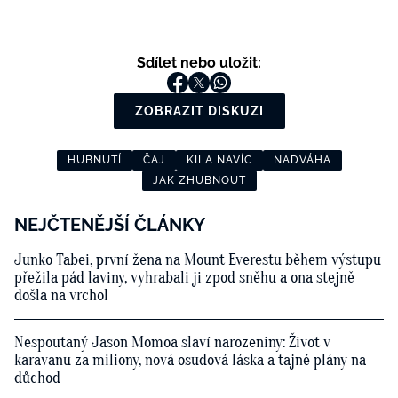
Sdílet nebo uložit:
ZOBRAZIT DISKUZI
HUBNUTÍ
ČAJ
KILA NAVÍC
NADVÁHA
JAK ZHUBNOUT
NEJČTENĚJŠÍ ČLÁNKY
Junko Tabei, první žena na Mount Everestu během výstupu
přežila pád laviny, vyhrabali ji zpod sněhu a ona stejně
došla na vrchol
Nespoutaný Jason Momoa slaví narozeniny: Život v
karavanu za miliony, nová osudová láska a tajné plány na
důchod