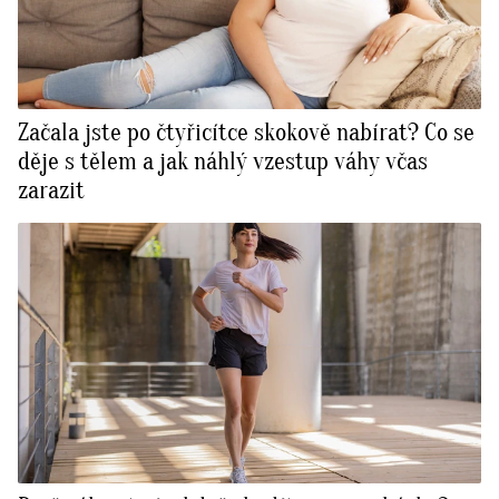
Začala jste po čtyřicítce skokově nabírat? Co se
děje s tělem a jak náhlý vzestup váhy včas
zarazit