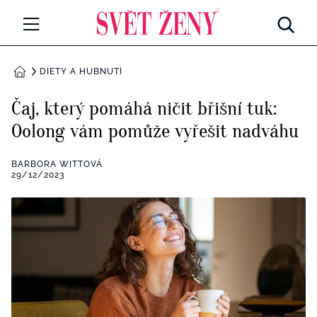
Svetzeny.cz
MÓDA A KRÁSA
DIETY A HUBNUTÍ
DOMŮ
CELEBRITY
Čaj, který pomáhá ničit břišní tuk:
Všechny kategorie
Oolong vám pomůže vyřešit nadváhu
RETROHUBKY
Rozhovory
BARBORA WITTOVÁ
PSYCHOLOGIE
29/12/2023
Všechny kategorie
ZDRAVÍ
Seberozvoj
Všechny kategorie
ZÁBAVA
Životní styl
Všechny kategorie
BYDLENÍ
Testy a kvízy
Všechny kategorie