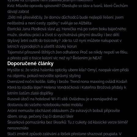
vysoké IQ. Empatie není zdaleka jediným faktorem
Kvíz: Mluvíte opravdu spisovně? Otestujte 10 slov a tvarů, které Čechům
dávají zabrat
„Děti mě přesvědčily, že domov důchodců bude nejlepší řešení, jsem
nešťastná a není cesty zpátky,“ svěřuje se Alžběta
Éterická Jana Plodková slaví 45: Herečka má po svém boku báječného
muže, skvělou práci a život si vychutnává plnými doušky i bez dětí
Stylový letní outfit do tisícovky? Jde to. Už nyní můžete nakupovat v
letních výprodejích a ušetřit stovky korun
Tajemství přirozeně štíhlých žen odhaleno: Proč se nikdy nepotí ve fitku,
a přesto pálí o tisíce kalorií víc než vy? Řešením je NEAT
Doporučené články
Myslíte si, že volná halenka opticky ubere kila? Omyl, naopak vám přidá
na objemu, pokud nezvolíte správný styling
Oversized noční košile, šátky i brože. Trend nona maxxing ovládl Kodaň
Která to sladila lépe? Helena Vondráčková i Kateřina Brožová přidaly k
letním šatům zlaté doplňky
Rusové útočí na hotelové Wi-Fi sítě. Ovládnou je a nenápadně se
dostanou do vašeho notebooku nebo mobilu
Arónii nemusíte obcházet obloukem. Ze svíravých bobulí připravíte
džem, sirup, pečený čaj či domácí likér
Škvarková pomazánka bez škvarků: Tu z cukety od klasické verze téměř
nerozeznáte
Stačí změnit způsob zalévání a ibišek přestane shazovat poupata. V