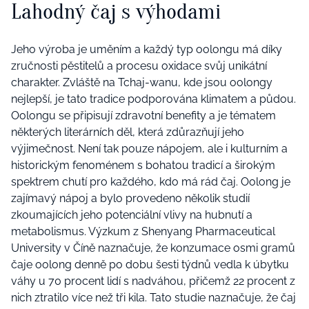
Lahodný čaj s výhodami
Jeho výroba je uměním a každý typ oolongu má díky
zručnosti pěstitelů a procesu oxidace svůj unikátní
charakter. Zvláště na Tchaj-wanu, kde jsou oolongy
nejlepší, je tato tradice podporována klimatem a půdou.
Oolongu se připisují zdravotní benefity a je tématem
některých literárních děl, která zdůrazňují jeho
výjimečnost. Není tak pouze nápojem, ale i kulturním a
historickým fenoménem s bohatou tradicí a širokým
spektrem chutí pro každého, kdo má rád čaj. Oolong je
zajímavý nápoj a bylo provedeno několik studií
zkoumajících jeho potenciální vlivy na hubnutí a
metabolismus. Výzkum z Shenyang Pharmaceutical
University v Číně naznačuje, že konzumace osmi gramů
čaje oolong denně po dobu šesti týdnů vedla k úbytku
váhy u 70 procent lidí s nadváhou, přičemž 22 procent z
nich ztratilo více než tři kila. Tato studie naznačuje, že čaj