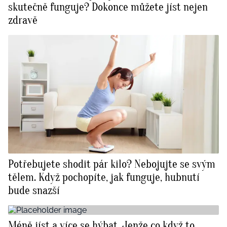
skutečně funguje? Dokonce můžete jíst nejen
zdravě
Potřebujete shodit pár kilo? Nebojujte se svým
tělem. Když pochopíte, jak funguje, hubnutí
bude snazší
Méně jíst a více se hýbat. Jenže co když to