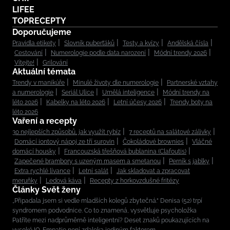
LIFEE
TOPRECEPTY
Doporučujeme
Pravidla etikety
Slovník puberťáků
Testy a kvízy
Andělská čísla
Cestování
Numerologie podle data narození
Módní trendy 2026
Vítejte!
Grilování
Aktuální témata
Trendy v manikúře
Minulé životy dle numerologie
Partnerské vztahy
a numerologie
Seriál Ulice
Umělá inteligence
Módní trendy na
léto 2026
Kabelky na léto 2026
Letní účesy 2026
Trendy boty na
léto 2026
Vaření a recepty
30 nejlepších způsobů, jak využít rybíz
7 receptů na salátové zálivky
Domácí iontový nápoj ze tří surovin
Čokoládové brownies
Vláčné
domácí housky
Francouzská třešňová bublanina (Clafoutis)
Zapečené brambory s uzeným masem a smetanou
Perník s jablky
Extra rychlé lívance
Letní salát
Jak skladovat a zpracovat
meruňky
Ledová káva
Recepty z horkovzdušné fritézy
Články Svět ženy
„Připadala jsem si vedle mladších kolegů zbytečná.“ Denisa (52) trpí
syndromem podvodnice. Co to znamená, vysvětluje psycholožka
Patříte mezi nadprůměrně inteligentní? Deset znaků poukazujících na