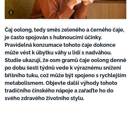
BurdaMedia
Tvoření
Extra
SVĚT ŽENY - 599 KČ
Rady a tipy
ROČNÍ PŘEDPLATNÉ SVĚT ŽENY +
Čaj oolong, tedy směs zeleného a černého čaje,
SADA PRODUKTŮ MANA (10 ks)
je často spojován s hubnoucími účinky.
Pravidelná konzumace tohoto čaje dokonce
může vést k úbytku váhy u lidí s nadváhou.
Studie ukazují, že osm gramů čaje oolong denně
po dobu šesti týdnů vede k výraznému snížení
břišního tuku, což může být spojeno s rychlejším
metabolismem. Objevte další výhody tohoto
tradičního čínského nápoje a zařaďte ho do
svého zdravého životního stylu.