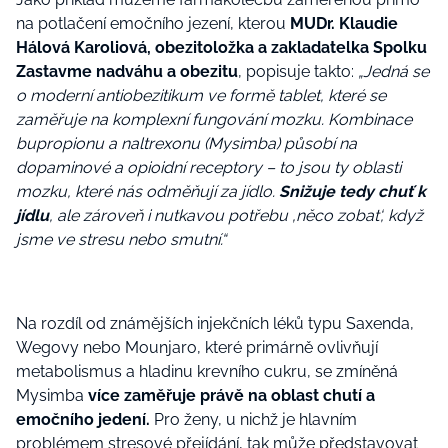
na potlačení emočního jezení, kterou
MUDr. Klaudie
Hálová Karoliová, obezitoložka a zakladatelka Spolku
Zastavme nadváhu a obezitu
, popisuje takto:
„Jedná se
o moderní antiobezitikum ve formě tablet, které se
zaměřuje na komplexní fungování mozku. Kombinace
bupropionu a naltrexonu (Mysimba) působí na
dopaminové a opioidní receptory – to jsou ty oblasti
mozku, které nás odměňují za jídlo.
Snižuje tedy chuť k
jídlu
, ale zároveň i nutkavou potřebu ‚něco zobat‘, když
jsme ve stresu nebo smutní.“
Na rozdíl od známějších injekčních léků typu Saxenda,
Wegovy nebo Mounjaro, které primárně ovlivňují
metabolismus a hladinu krevního cukru, se zmíněná
Mysimba
více zaměřuje právě na oblast chutí a
emočního jedení.
Pro ženy, u nichž je hlavním
problémem stresové přejídání, tak může představovat