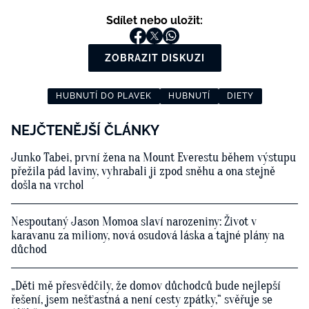
Sdílet nebo uložit:
ZOBRAZIT DISKUZI
HUBNUTÍ DO PLAVEK
HUBNUTÍ
DIETY
NEJČTENĚJŠÍ ČLÁNKY
Junko Tabei, první žena na Mount Everestu během výstupu
přežila pád laviny, vyhrabali ji zpod sněhu a ona stejně
došla na vrchol
Nespoutaný Jason Momoa slaví narozeniny: Život v
karavanu za miliony, nová osudová láska a tajné plány na
důchod
„Děti mě přesvědčily, že domov důchodců bude nejlepší
řešení, jsem nešťastná a není cesty zpátky,“ svěřuje se