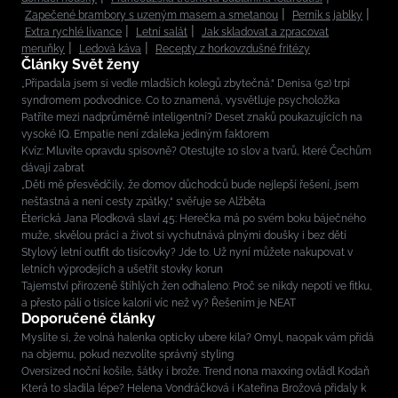
Zapečené brambory s uzeným masem a smetanou
Perník s jablky
Extra rychlé lívance
Letní salát
Jak skladovat a zpracovat
meruňky
Ledová káva
Recepty z horkovzdušné fritézy
Články Svět ženy
„Připadala jsem si vedle mladších kolegů zbytečná.“ Denisa (52) trpí
syndromem podvodnice. Co to znamená, vysvětluje psycholožka
Patříte mezi nadprůměrně inteligentní? Deset znaků poukazujících na
vysoké IQ. Empatie není zdaleka jediným faktorem
Kvíz: Mluvíte opravdu spisovně? Otestujte 10 slov a tvarů, které Čechům
dávají zabrat
„Děti mě přesvědčily, že domov důchodců bude nejlepší řešení, jsem
nešťastná a není cesty zpátky,“ svěřuje se Alžběta
Éterická Jana Plodková slaví 45: Herečka má po svém boku báječného
muže, skvělou práci a život si vychutnává plnými doušky i bez dětí
Stylový letní outfit do tisícovky? Jde to. Už nyní můžete nakupovat v
letních výprodejích a ušetřit stovky korun
Tajemství přirozeně štíhlých žen odhaleno: Proč se nikdy nepotí ve fitku,
a přesto pálí o tisíce kalorií víc než vy? Řešením je NEAT
Doporučené články
Myslíte si, že volná halenka opticky ubere kila? Omyl, naopak vám přidá
na objemu, pokud nezvolíte správný styling
Oversized noční košile, šátky i brože. Trend nona maxxing ovládl Kodaň
Která to sladila lépe? Helena Vondráčková i Kateřina Brožová přidaly k