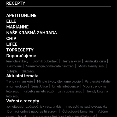
RECEPTY
APETITONLINE
ELLE
MARIANNE
NAŠE KRÁSNÁ ZAHRADA
CHIP
LIFEE
TOPRECEPTY
Doporučujeme
Pravidla etikety
Slovník puberťáků
Testy a kvízy
Andělská čísla
Cestování
Numerologie podle data narození
Módní trendy 2026
Vítejte!
Grilování
Aktuální témata
Trendy v manikúře
Minulé životy dle numerologie
Partnerské vztahy
a numerologie
Seriál Ulice
Umělá inteligence
Módní trendy na
léto 2026
Kabelky na léto 2026
Letní účesy 2026
Trendy boty na
léto 2026
Vaření a recepty
30 nejlepších způsobů, jak využít rybíz
7 receptů na salátové zálivky
Domácí iontový nápoj ze tří surovin
Čokoládové brownies
Vláčné
domácí housky
Francouzská třešňová bublanina (Clafoutis)