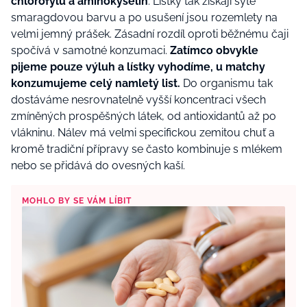
chlorofylu a aminokyselin
. Lístky tak získají sytě
smaragdovou barvu a po usušení jsou rozemlety na
velmi jemný prášek. Zásadní rozdíl oproti běžnému čaji
spočívá v samotné konzumaci.
Zatímco obvykle
pijeme pouze výluh a lístky vyhodíme, u matchy
konzumujeme celý namletý list.
Do organismu tak
dostáváme nesrovnatelně vyšší koncentraci všech
zmíněných prospěšných látek, od antioxidantů až po
vlákninu. Nálev má velmi specifickou zemitou chuť a
kromě tradiční přípravy se často kombinuje s mlékem
nebo se přidává do ovesných kaší.
MOHLO BY SE VÁM LÍBIT