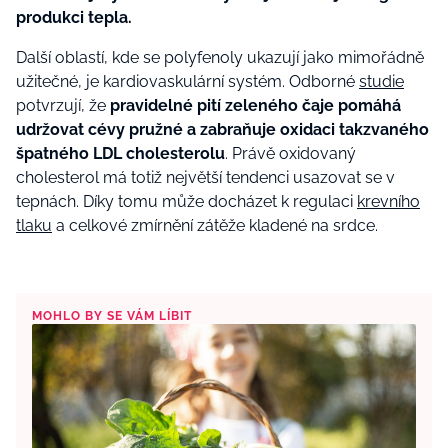
produkci tepla.
Další oblastí, kde se polyfenoly ukazují jako mimořádně
užitečné, je kardiovaskulární systém. Odborné
studie
potvrzují, že
pravidelné pití zeleného čaje pomáhá
udržovat cévy pružné a zabraňuje oxidaci takzvaného
špatného LDL cholesterolu
. Právě oxidovaný
cholesterol má totiž největší tendenci usazovat se v
tepnách. Díky tomu může docházet k regulaci
krevního
tlaku
a celkové zmírnění zátěže kladené na srdce.
MOHLO BY SE VÁM LÍBIT