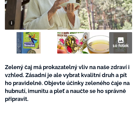
BurdaMedia
Tvoření
Extra
SVĚT ŽENY - 599 KČ
Rady a tipy
ROČNÍ PŘEDPLATNÉ SVĚT ŽENY +
SADA PRODUKTŮ MANA (10 ks)
10 fotek
Zelený čaj má prokazatelný vliv na naše zdraví i
vzhled. Zásadní je ale vybrat kvalitní druh a pít
ho pravidelně. Objevte účinky zeleného čaje na
hubnutí, imunitu a pleť a naučte se ho správně
připravit.