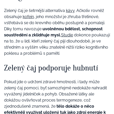
Zelený čaj je šetrnější alternativa
kávy
. Ačkoliv rovněž
obsahuje
kofein
, jeho množství je zhruba třetinové,
vstřebává se do krevního oběhu postupně a pomaleji.
Díky tomu navozuje
uvolněnou bdělost, schopnost
soustředění a zklidňuje mysl.
Studie
dokonce poukazují
na to, že u lidí, kteří zelený čaj pijí dlouhodobě, je ve
středním a vyšším věku znatelně nižší riziko kognitivního
poklesu a problémů s pamětí.
Zelený čaj podporuje hubnutí
Pokud jde o udržení zdravé hmotnosti, i tady může
zelený čaj pomoci, byť samozřejmě nedokáže nahradit
vyvážený jídelníček a pohyb. Obsažené látky ale
dokážou ovlivňovat proces termogeneze, což
zjednodušeně znamená, že
tělo dokáže o něco
efektivněji využívat uložený tuk jako zdroj energie k