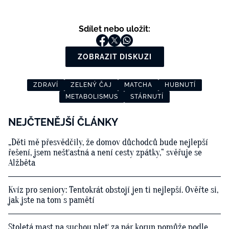
Sdílet nebo uložit:
ZOBRAZIT DISKUZI
ZDRAVÍ
ZELENÝ ČAJ
MATCHA
HUBNUTÍ
METABOLISMUS
STÁRNUTÍ
NEJČTENĚJŠÍ ČLÁNKY
„Děti mě přesvědčily, že domov důchodců bude nejlepší
řešení, jsem nešťastná a není cesty zpátky,“ svěřuje se
Alžběta
Kvíz pro seniory: Tentokrát obstojí jen ti nejlepší. Ověřte si,
jak jste na tom s pamětí
Stoletá mast na suchou pleť za pár korun pomůže podle