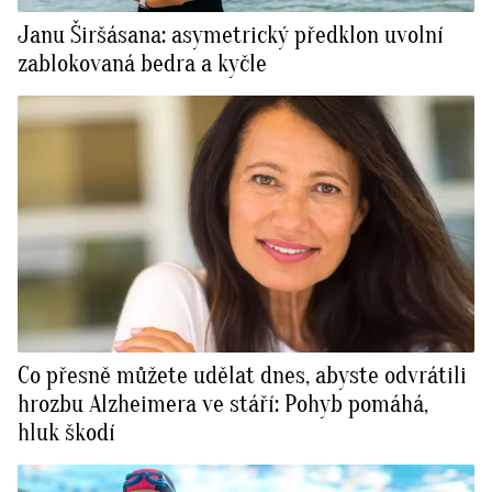
Janu Širšásana: asymetrický předklon uvolní
zablokovaná bedra a kyčle
Co přesně můžete udělat dnes, abyste odvrátili
hrozbu Alzheimera ve stáří: Pohyb pomáhá,
hluk škodí