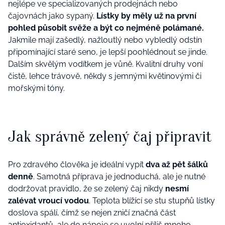
nejlépe ve specializovaných prodejnách nebo
čajovnách jako sypaný.
Lístky by měly už na první
pohled působit svěže a být co nejméně polámané.
Jakmile mají zašedlý, nažloutlý nebo vybledlý odstín
připomínající staré seno, je lepší poohlédnout se jinde.
Dalším skvělým vodítkem je vůně. Kvalitní druhy voní
čistě, lehce trávově, někdy s jemnými květinovými či
mořskými tóny.
Jak správně zelený čaj připravit
Pro zdravého člověka je ideální vypít
dva až pět šálků
denně
. Samotná příprava je jednoduchá, ale je nutné
dodržovat pravidlo, že se zelený čaj nikdy
nesmí
zalévat vroucí vodou
. Teplota blížící se stu stupňů lístky
doslova spálí, čímž se nejen zničí značná část
antioxidantů, ale do nápoje se uvolní příliš mnoho