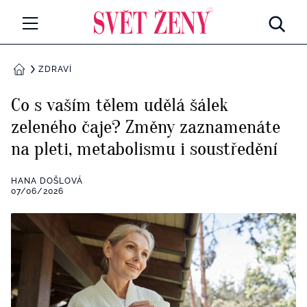
Svetzeny.cz
MÓDA A KRÁSA
ZDRAVÍ
DOMŮ
CELEBRITY
Co s vaším tělem udělá šálek
Všechny kategorie
zeleného čaje? Změny zaznamenáte
RETROHUBKY
na pleti, metabolismu i soustředění
Rozhovory
PSYCHOLOGIE
HANA DOŠLOVÁ
Všechny kategorie
07/06/2026
ZDRAVÍ
Seberozvoj
Všechny kategorie
ZÁBAVA
Životní styl
Všechny kategorie
BYDLENÍ
Testy a kvízy
Všechny kategorie