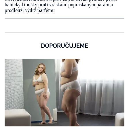
babičky Libušky proti vráskám, popraskaným patám a
prodlouží výdrž parfému
DOPORUČUJEME