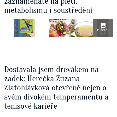
zaznamenáte na pleti,
metabolismu i soustředění
11 fotek
Dostávala jsem dřevákem na
zadek: Herečka Zuzana
Zlatohlávková otevřeně nejen o
svém divokém temperamentu a
tenisové kariéře