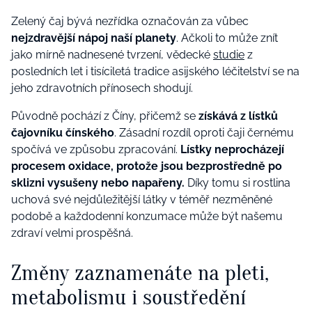
Zelený čaj bývá nezřídka označován za vůbec
nejzdravější nápoj naší planety
. Ačkoli to může znít
jako mírně nadnesené tvrzení, vědecké
studie
z
posledních let i tisíciletá tradice asijského léčitelství se na
jeho zdravotních přínosech shodují.
Původně pochází z Číny, přičemž se
získává z lístků
čajovníku čínského
. Zásadní rozdíl oproti čaji černému
spočívá ve způsobu zpracování.
Lístky neprocházejí
procesem oxidace, protože jsou bezprostředně po
sklizni vysušeny nebo napařeny.
Díky tomu si rostlina
uchová své nejdůležitější látky v téměř nezměněné
podobě a každodenní konzumace může být našemu
zdraví velmi prospěšná.
Změny zaznamenáte na pleti,
metabolismu i soustředění