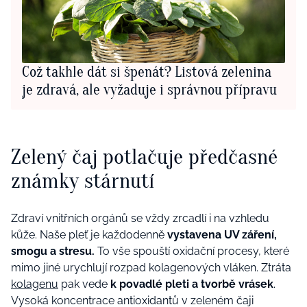
Což takhle dát si špenát? Listová zelenina
je zdravá, ale vyžaduje i správnou přípravu
Zelený čaj potlačuje předčasné
známky stárnutí
Zdraví vnitřních orgánů se vždy zrcadlí i na vzhledu
kůže. Naše pleť je každodenně
vystavena UV záření,
smogu a stresu.
To vše spouští oxidační procesy, které
mimo jiné urychlují rozpad kolagenových vláken. Ztráta
kolagenu
pak vede
k povadlé pleti a tvorbě vrásek
.
Vysoká koncentrace antioxidantů v zeleném čaji