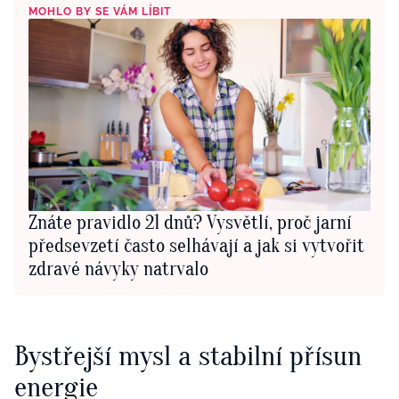
MOHLO BY SE VÁM LÍBIT
Znáte pravidlo 21 dnů? Vysvětlí, proč jarní
předsevzetí často selhávají a jak si vytvořit
zdravé návyky natrvalo
Bystřejší mysl a stabilní přísun
energie