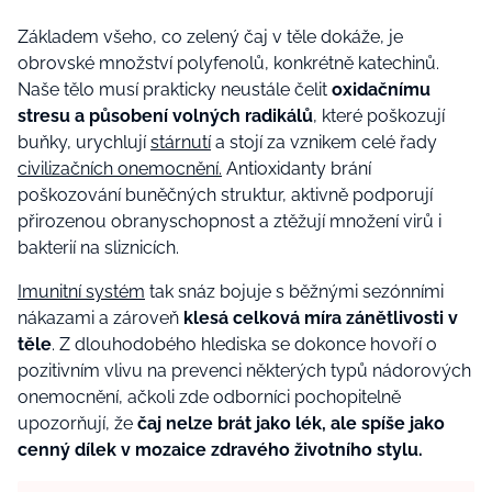
Základem všeho, co zelený čaj v těle dokáže, je
obrovské množství polyfenolů, konkrétně katechinů.
Naše tělo musí prakticky neustále čelit
oxidačnímu
stresu a působení volných radikálů
, které poškozují
buňky, urychlují
stárnutí
a stojí za vznikem celé řady
civilizačních onemocnění.
Antioxidanty brání
poškozování buněčných struktur, aktivně podporují
přirozenou obranyschopnost a ztěžují množení virů i
bakterií na sliznicích.
Imunitní systém
tak snáz bojuje s běžnými sezónními
nákazami a zároveň
klesá celková míra zánětlivosti v
těle
. Z dlouhodobého hlediska se dokonce hovoří o
pozitivním vlivu na prevenci některých typů nádorových
onemocnění, ačkoli zde odborníci pochopitelně
upozorňují, že
čaj nelze brát jako lék, ale spíše jako
cenný dílek v mozaice zdravého životního stylu.