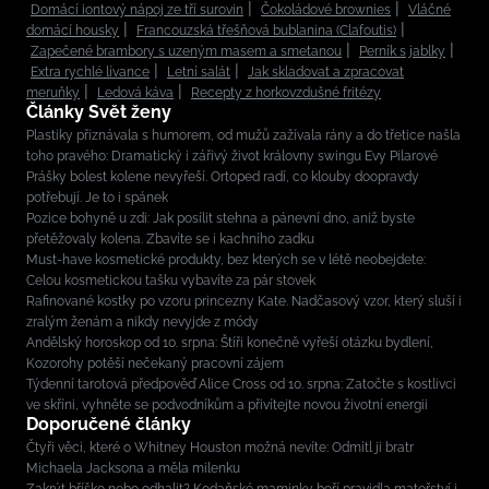
Domácí iontový nápoj ze tří surovin
Čokoládové brownies
Vláčné
domácí housky
Francouzská třešňová bublanina (Clafoutis)
Zapečené brambory s uzeným masem a smetanou
Perník s jablky
Extra rychlé lívance
Letní salát
Jak skladovat a zpracovat
meruňky
Ledová káva
Recepty z horkovzdušné fritézy
Články Svět ženy
Plastiky přiznávala s humorem, od mužů zažívala rány a do třetice našla
toho pravého: Dramatický i zářivý život královny swingu Evy Pilarové
Prášky bolest kolene nevyřeší. Ortoped radí, co klouby doopravdy
potřebují. Je to i spánek
Pozice bohyně u zdi: Jak posílit stehna a pánevní dno, aniž byste
přetěžovaly kolena. Zbavíte se i kachního zadku
Must-have kosmetické produkty, bez kterých se v létě neobejdete:
Celou kosmetickou tašku vybavíte za pár stovek
Rafinované kostky po vzoru princezny Kate. Nadčasový vzor, který sluší i
zralým ženám a nikdy nevyjde z módy
Andělský horoskop od 10. srpna: Štíři konečně vyřeší otázku bydlení,
Kozorohy potěší nečekaný pracovní zájem
Týdenní tarotová předpověď Alice Cross od 10. srpna: Zatočte s kostlivci
ve skříni, vyhněte se podvodníkům a přivítejte novou životní energii
Doporučené články
Čtyři věci, které o Whitney Houston možná nevíte: Odmítl ji bratr
Michaela Jacksona a měla milenku
Zakrýt bříško nebo odhalit? Kodaňské maminky boří pravidla mateřství i