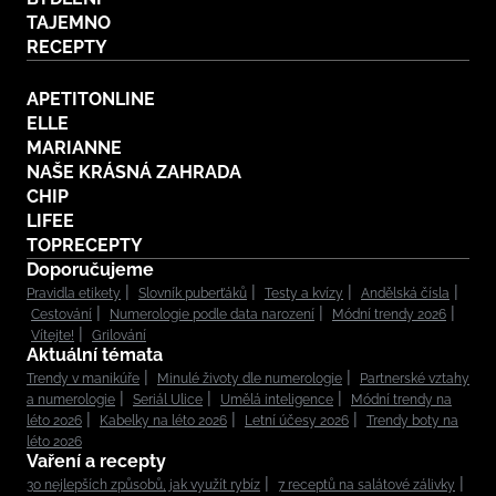
TAJEMNO
RECEPTY
APETITONLINE
ELLE
MARIANNE
NAŠE KRÁSNÁ ZAHRADA
CHIP
LIFEE
TOPRECEPTY
Doporučujeme
Pravidla etikety
Slovník puberťáků
Testy a kvízy
Andělská čísla
Cestování
Numerologie podle data narození
Módní trendy 2026
Vítejte!
Grilování
Aktuální témata
Trendy v manikúře
Minulé životy dle numerologie
Partnerské vztahy
a numerologie
Seriál Ulice
Umělá inteligence
Módní trendy na
léto 2026
Kabelky na léto 2026
Letní účesy 2026
Trendy boty na
léto 2026
Vaření a recepty
30 nejlepších způsobů, jak využít rybíz
7 receptů na salátové zálivky