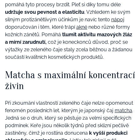
pomáhá tyto procesy brzdit. Pleť si díky tomu déle
udržuje svou pevnost a elasticitu
. Vzhledem ke svým
silným protizánětlivým účinkům je navíc tento
nápoj
doporučován i těm, které trápí
akné
nebo různé formy
kožních zánětů. Pomáhá
tlumit aktivitu mazových žláz
a mírní zarudnutí,
což je koneckonců důvod, proč se
výtažky ze zeleného čaje staly zcela běžnou a žádanou
součástí kvalitních kosmetických produktů.
Matcha s maximální koncentrací
živin
Při zkoumání vlastností zeleného čaje nelze opomenout
fenomén posledních let, kterým je japonský čaj
matcha
.
Jedná se o druh, který se pěstuje za velmi specifických
podmínek. Keře jsou několik týdnů před sklizní pečlivě
zastíněny, čímž je rostlina donucena
k vyšší produkci