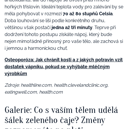
hořkých tříslovin. Ideální teplota vody pro zalévání by se
měla pohybovat v rozmezí
70 až 80 stupňů
Celsia
.
Doba louhování se liší podle konkrétního druhu,
většinou však postačí
jedna až tři minuty
. Teprve při
dodržení tohoto postupu získáte nápoj, který bude
nejen mimořádně přínosný pro vaše tělo, ale zachová si
i jemnou a harmonickou chuť.
Osteoporóza: Jak chránit kosti a z jakých potravin vzít
dostatek vápníku, pokud se vyhýbáte mléčným
výrobkům
Zdroje:
healthline.com, health.clevelandclinic.org,
eatingwell.com, health.com
Galerie: Co s vaším tělem udělá
šálek zeleného čaje? Změny