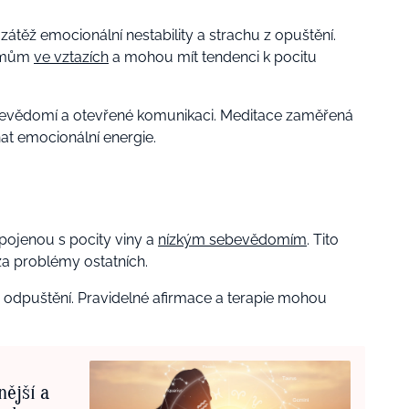
átěž emocionální nestability a strachu z opuštění.
lémům
ve vztazích
a mohou mít tendenci k pocitu
ebevědomí a otevřené komunikaci. Meditace zaměřená
t emocionální energie.
pojenou s pocity viny a
nízkým sebevědomím
. Tito
za problémy ostatních.
a odpuštění. Pravidelné afirmace a terapie mohou
nější a