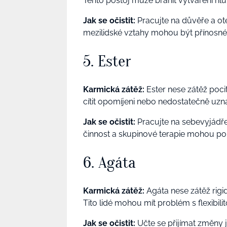
Tento postoj může bránit vytváření hl
Jak se očistit:
Pracujte na důvěře a ot
mezilidské vztahy mohou být přínosné
5. Ester
Karmická zátěž:
Ester nese zátěž pocit
cítit opomíjeni nebo nedostatečně uzn
Jak se očistit:
Pracujte na sebevyjádřen
činnost a skupinové terapie mohou pom
6. Agáta
Karmická zátěž:
Agáta nese zátěž rigi
Tito lidé mohou mít problém s flexibilit
Jak se očistit:
Učte se přijímat změny ja