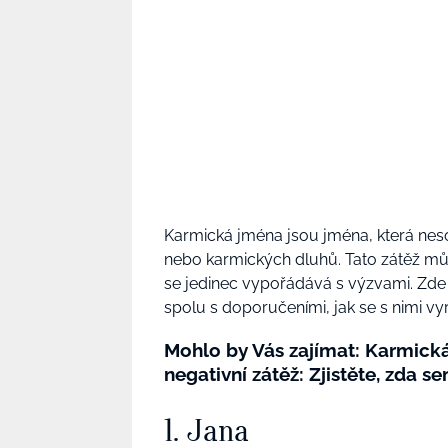
Karmická jména jsou jména, která neso
nebo karmických dluhů. Tato zátěž mů
se jedinec vypořádává s výzvami. Zde 
spolu s doporučeními, jak se s nimi vy
Mohlo by Vás zajímat: Karmická
negativní zátěž: Zjistěte, zda se
1. Jana