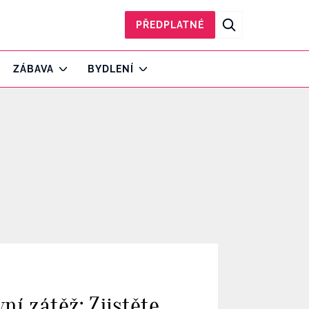
PŘEDPLATNÉ
ZÁBAVA
BYDLENÍ
í zátěž: Zjistěte,