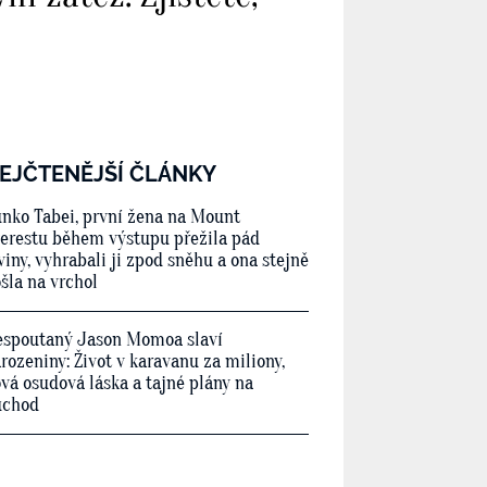
EJČTENĚJŠÍ ČLÁNKY
nko Tabei, první žena na Mount
erestu během výstupu přežila pád
viny, vyhrabali ji zpod sněhu a ona stejně
šla na vrchol
spoutaný Jason Momoa slaví
rozeniny: Život v karavanu za miliony,
vá osudová láska a tajné plány na
ůchod