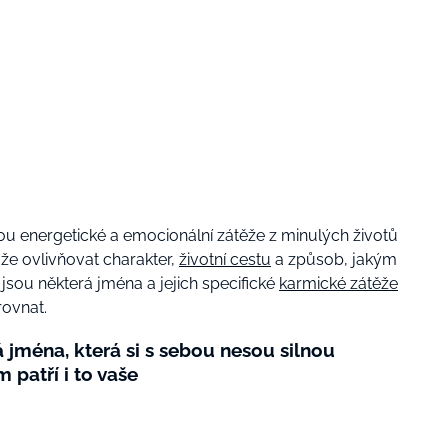
u energetické a emocionální zátěže z minulých životů
že ovlivňovat charakter,
životní cestu
a způsob, jakým
jsou některá jména a jejich specifické
karmické zátěže
rovnat.
 jména, která si s sebou nesou silnou
m patří i to vaše