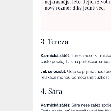
nejkrásnější léto: Jejich život
nový rozměr díky jedné věci
3. Tereza
Karmická zátěž:
Tereza nese karmickou
často pociťují tlak na perfekcionismus.
Jak se očistit:
Učte se přijímat neúspěc
relaxace mohou pomoci snížit úzkost.
4. Sára
Karmická zátěž:
Sára nese zátěž spoje