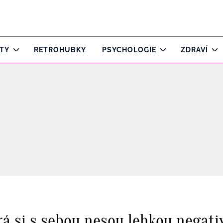
ITY
RETROHUBKY
PSYCHOLOGIE
ZDRAVÍ
 si s sebou nesou lehkou negativn