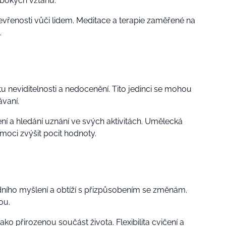
ubokých vztahů.
evřenosti vůči lidem. Meditace a terapie zaměřené na
.
u neviditelnosti a nedocenění. Tito jedinci se mohou
ávaní.
í a hledání uznání ve svých aktivitách. Umělecká
oci zvýšit pocit hodnoty.
dního myšlení a obtíží s přizpůsobením se změnám.
ou.
ko přirozenou součást života. Flexibilita cvičení a