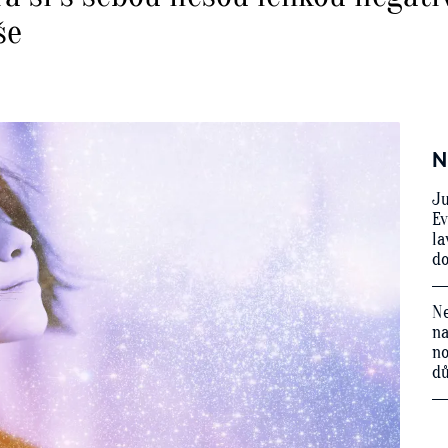
še
N
Ju
Ev
la
do
Ne
na
no
d