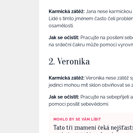
Karmická zátěž:
Jana nese karmickou z
Lidé s tímto jménem často čelí prob
osamělosti.
Jak se očistit:
Pracujte na posílení s
na srdeční čakru může pomoci vyrovna
2. Veronika
Karmická zátěž:
Veronika nese zátěž s
jedinci mohou mít sklon obviňovat se 
Jak se očistit:
Pracujte na sebepřijetí 
pomoci posílit sebevědomí.
MOHLO BY SE VÁM LÍBIT
Tato tři znamení čeká nejšťast