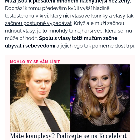
Muži jsou k plešatění mnohem náchylnější než ženy
.
Dochází k tomu především kvůli vyšší hladině
testosteronu v krvi, který ničí vlasové kořínky a
vlasy tak
začnou postupně vypadávat
. Když ale muži začnou
řídnout vlasy, je to mnohdy ta nejhorší věc, která se mu
může přihodit.
Spolu s vlasy totiž mužům začne
ubývat i sebevědomí
a jejich ego tak poměrně dost trpí.
MOHLO BY SE VÁM LÍBIT
Máte komplexy? Podívejte se na 15 celebrit