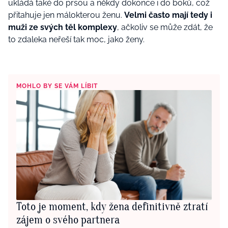
ukládá také do prsou a někdy dokonce i do boků, což
přitahuje jen málokterou ženu.
Velmi často mají tedy i
muži ze svých těl komplexy
, ačkoliv se může zdát, že
to zdaleka neřeší tak moc, jako ženy.
MOHLO BY SE VÁM LÍBIT
Toto je moment, kdy žena definitivně ztratí
zájem o svého partnera