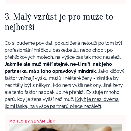
3. Malý vzrůst je pro muže to
nejhorší
Co si budeme povídat, pokud žena netouží po tom být
profesionální hráčkou basketballu, nebo chodit po
přehlídkových molech, na výšce zas tak moc nezáleží.
Jakmile ale muž měří stejně, ne-li míň, než jeho
partnerka, má z toho opravdový mindrák
. Jako klíčový
faktor vnímají výšku mužů i některé ženy - zkrátka by
nechtěly být s někým, kdo není vyšší než ony. Jiné ženy
ale tento faktor naopak úplně přehlíží. Existuje mnoho
párů, kdy je žena vyšší než muž.
Když je mezi dvěma
lidmi láska, na výšce partnerů přece nezáleží
.
MOHLO BY SE VÁM LÍBIT