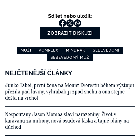
Sdílet nebo uložit:
ZOBRAZIT DISKUZI
MUŽI
KOMPLEX
MINDRÁK
SEBEVĚDOMÍ
SEBEVĚDOMÝ MUŽ
NEJČTENĚJŠÍ ČLÁNKY
Junko Tabei, první žena na Mount Everestu během výstupu
přežila pád laviny, vyhrabali ji zpod sněhu a ona stejně
došla na vrchol
Nespoutaný Jason Momoa slaví narozeniny: Život v
karavanu za miliony, nová osudová láska a tajné plány na
důchod