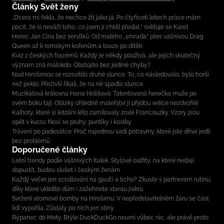
Články Svět ženy
„Dcera mi řekla, že nechce žít jako já. Po čtyřiceti letech práce mám
pocit, že si neváží toho, co jsem jí chtěl předat,“ svěřuje se Karel
Herec Jan Cina bez servítků: Od malého „smrada” přes vášnivou Drag
Queen až k romským kořenům a touze po dítěti
Kvíz z českých frazémů: Každý je někdy používá, ale jejich skutečný
význam zná málokdo. Obstojíte bez jediné chyby?
Nad Hirošimou se rozsvítilo druhé slunce. To, co následovalo, bylo horší
než peklo. Přeživší říkali, že na ně spadlo slunce
Muzikálová královna Hana Holišová: Talentovaná herečka muže po
svém boku tají. Otázky ohledně mateřství jí přijdou velice nezdvořilé
Kalhoty, které si letošní léto zamilovaly zralé Francouzky. Vzory jsou
opět v kurzu: Nosí se pruhy, puntíky i kostky
Trávení po padesátce: Proč najednou vadí potraviny, které jste dříve jedli
bez problémů
Doporučené články
Letní trendy podle vášnivých Italek. Stylové outfity, na které nedají
dopustit, budou slušet i českým ženám
Každý večer jen scrollování na gauči a ticho? Zkuste s partnerem rutinu,
díky které uklidíte dům i zažehnete starou jiskru
Svržení atomové bomby na Hirošimu: V nepředstavitelném žáru se část
lidí vypařila. Zůstaly po nich jen stíny
Rýpanec do Mety. Brýle DuckDuckGo neumí vůbec nic, ale právě proto