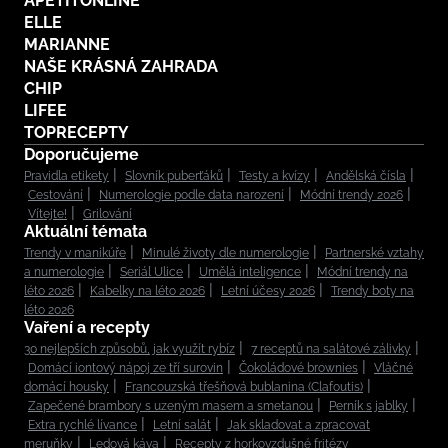
APETITONLINE
ELLE
MARIANNE
NAŠE KRÁSNÁ ZAHRADA
CHIP
LIFEE
TOPRECEPTY
Doporučujeme
Pravidla etikety
Slovník puberťáků
Testy a kvízy
Andělská čísla
Cestování
Numerologie podle data narození
Módní trendy 2026
Vítejte!
Grilování
Aktuální témata
Trendy v manikúře
Minulé životy dle numerologie
Partnerské vztahy
a numerologie
Seriál Ulice
Umělá inteligence
Módní trendy na
léto 2026
Kabelky na léto 2026
Letní účesy 2026
Trendy boty na
léto 2026
Vaření a recepty
30 nejlepších způsobů, jak využít rybíz
7 receptů na salátové zálivky
Domácí iontový nápoj ze tří surovin
Čokoládové brownies
Vláčné
domácí housky
Francouzská třešňová bublanina (Clafoutis)
Zapečené brambory s uzeným masem a smetanou
Perník s jablky
Extra rychlé lívance
Letní salát
Jak skladovat a zpracovat
meruňky
Ledová káva
Recepty z horkovzdušné fritézy