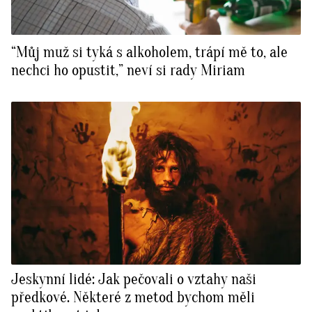
“Můj muž si tyká s alkoholem, trápí mě to, ale
nechci ho opustit,” neví si rady Miriam
Jeskynní lidé: Jak pečovali o vztahy naši
předkové. Některé z metod bychom měli