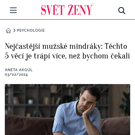
Svetzeny.cz
MÓDA A KRÁSA
PSYCHOLOGIE
DOMŮ
CELEBRITY
Nejčastější mužské mindráky: Těchto
Všechny kategorie
5 věcí je trápí více, než bychom čekali
RETROHUBKY
Rozhovory
ANETA AKGÜL
PSYCHOLOGIE
03/02/2024
Všechny kategorie
ZDRAVÍ
Seberozvoj
Všechny kategorie
ZÁBAVA
Životní styl
Všechny kategorie
BYDLENÍ
Testy a kvízy
Všechny kategorie