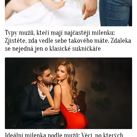
Typy mužů, kteří mají najčastěji milenku:
Zjistěte, zda vedle sebe takového máte. Zdaleka
se nejedná jen o klasické sukničkáře
Ideální milenka podle mužů: Věci, po kterých