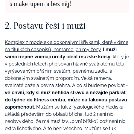
s make-upem a bez něj!
2. Postavu řeší i muži
Komplex z modelek s dokonalými křivkami, které vidíme
na titulkách časopisů, nemáme jen my ženy
.
I muži
samozřejmě vnímají určitý ideál mužské krásy
, který je
v posledních letech připisován hlavně svalnatému tělu,
vyrýsovaným břišním svalům, pevnému zadku a
dokonalým svalnatým proporcím. Velká ramena,
svalnaté paže a pevná stehna. A co si budeme povídat -
ve chvíli, kdy si muž nehlídá stravu a nezajde párkrát
do týdne do fitness centra, může na takovou postavu
zapomenout
. Mužům se
tuk z fyziologického hlediska
ukládá především do oblasti břicha
, tudíž není nic
neobvyklého, že má muž tzv. „pivní bříško“, což není nic
extra lichotivého. A to není všechno. Mužům se tuk