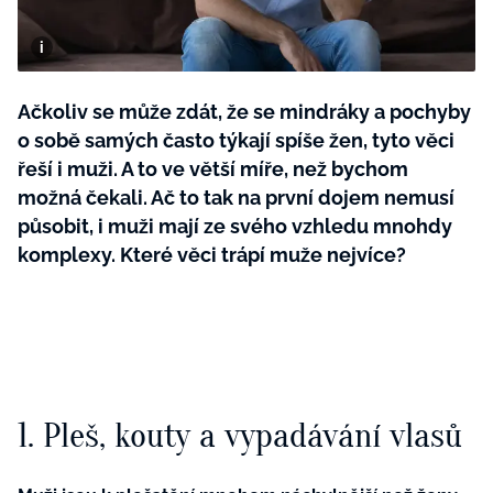
BurdaMedia
Tvoření
Extra
SVĚT ŽENY - 599 KČ
Rady a tipy
ROČNÍ PŘEDPLATNÉ SVĚT ŽENY +
Ačkoliv se může zdát, že se mindráky a pochyby
SADA PRODUKTŮ MANA (10 ks)
o sobě samých často týkají spíše žen, tyto věci
řeší i muži. A to ve větší míře, než bychom
možná čekali. Ač to tak na první dojem nemusí
působit, i muži mají ze svého vzhledu mnohdy
komplexy. Které věci trápí muže nejvíce?
1. Pleš, kouty a vypadávání vlasů