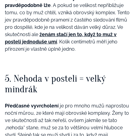
pravděpodobně lže
. A pokud se velikost nepřibližuje
tomu, co by muž chtěl, vzniká obrovský komplex. Tento
jev pravděpodobně pramení z častého sledování filmů
pro dospělé, kde je na velikost dáván velký důraz. Ve
skutečnosti ale
ženám stačí jen to, když to muž v
posteli jednoduše umí
. Kolik centimetrů měří jeho
přirození je vlastně úplně jedno.
5. Nehoda v posteli = velký
mindrák
Předčasné vyvrcholení
je pro mnoho mužů naprostou
noční můrou, ze které mají obrovské komplexy. Ženy to
ve skutečnosti až tak neřeší, ovšem jakmile se tato
„nehoda“ stane, muž se za to většinou velmi hluboce
stydí. Stejně tak se muži stydí i za to, když mají