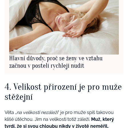
Hlavní důvody, proč se ženy ve vztahu
začnou v posteli rychleji nudit
4. Velikost přirození je pro muže
stěžejní
Věta „
na velikosti nezáleží
“ je pro muže spíš takovou
klišé útěchou. Jim na velikosti totiž záleží.
Muž, který
tvrdí, že si svou chloubu nikdy v životě neměřil,