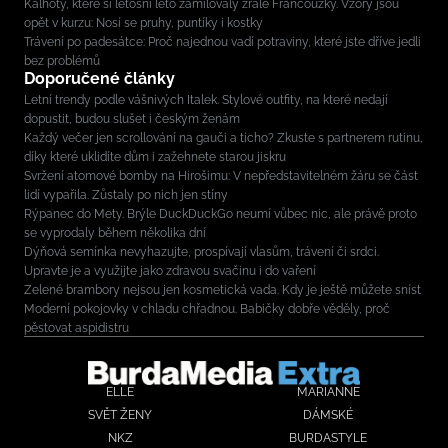
Kalhoty, které si letošní léto zamilovaly zralé Francouzky. Vzory jsou
opět v kurzu: Nosí se pruhy, puntíky i kostky
Trávení po padesátce: Proč najednou vadí potraviny, které jste dříve jedli
bez problémů
Doporučené články
Letní trendy podle vášnivých Italek. Stylové outfity, na které nedají
dopustit, budou slušet i českým ženám
Každý večer jen scrollování na gauči a ticho? Zkuste s partnerem rutinu,
díky které uklidíte dům i zažehnete starou jiskru
Svržení atomové bomby na Hirošimu: V nepředstavitelném žáru se část
lidí vypařila. Zůstaly po nich jen stíny
Rýpanec do Mety. Brýle DuckDuckGo neumí vůbec nic, ale právě proto
se vyprodaly během několika dní
Dýňová semínka nevyhazujte, prospívají vlasům, trávení či srdci.
Upravte je a využijte jako zdravou svačinu i do vaření
Zelené brambory nejsou jen kosmetická vada. Kdy je ještě můžete sníst
Moderní pokojovky v chladu chřadnou. Babičky dobře věděly, proč
pěstovat aspidistru
ELLE
MARIANNE
SVĚT ŽENY
DÁMSKÉ
NKZ
BURDASTYLE