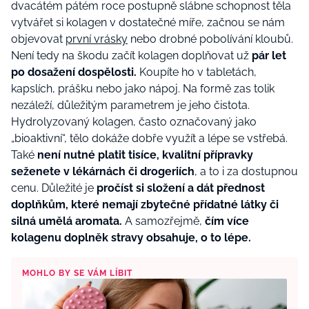
dvacátém pátém roce postupně slábne schopnost těla
vytvářet si kolagen v dostatečné míře, začnou se nám
objevovat
první vrásky
nebo drobné pobolívání kloubů.
Není tedy na škodu začít kolagen doplňovat už
pár let
po dosažení dospělosti.
Koupíte ho v tabletách,
kapslích, prášku nebo jako nápoj. Na formě zas tolik
nezáleží, důležitým parametrem je jeho čistota.
Hydrolyzovaný kolagen, často označovaný jako
„bioaktivní“, tělo dokáže dobře využít a lépe se vstřebá.
Také
není nutné platit tisíce, kvalitní přípravky
seženete v lékárnách či drogeriích
, a to i za dostupnou
cenu. Důležité je
pročíst si složení a dát přednost
doplňkům, které nemají zbytečné přídatné látky či
silná umělá aromata.
A samozřejmě,
čím více
kolagenu doplněk stravy obsahuje, o to lépe.
MOHLO BY SE VÁM LÍBIT