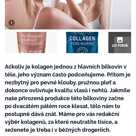
BurdaMedia
Tvoření
Extra
SVĚT ŽENY - 599 KČ
Rady a tipy
ROČNÍ PŘEDPLATNÉ SVĚT ŽENY +
SADA PRODUKTŮ MANA (10 ks)
20 fotek
Ačkoliv je kolagen jednou z hlavních bílkovin v
těle, jeho význam často podceňujeme. Přitom je
nezbytný pro pevné klouby, pružnou pleť a
dokonce ovlivňuje kvalitu vlasů i nehtů. Jakmile
naše přirozená produkce této bílkoviny začne
po dvacátém pátém roce klesat, tělo nám to
postupně dává znát. Máme pro vás redakční
výběr kolagenů, za které neutratíte tisíce, a
seženete je třeba i v běžných drogeriích.