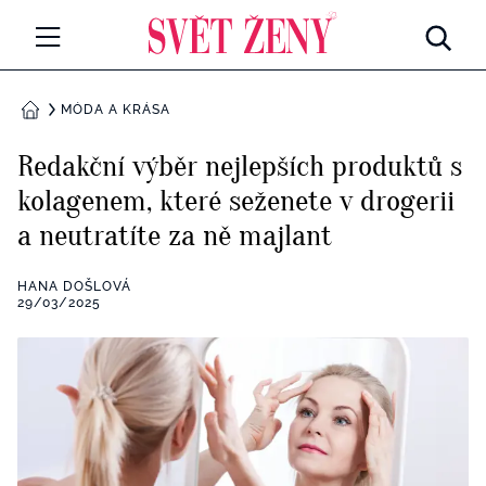
Svetzeny.cz
MÓDA A KRÁSA
MÓDA A KRÁSA
DOMŮ
CELEBRITY
Redakční výběr nejlepších produktů s
Všechny kategorie
kolagenem, které seženete v drogerii
RETROHUBKY
a neutratíte za ně majlant
Rozhovory
PSYCHOLOGIE
HANA DOŠLOVÁ
Všechny kategorie
29/03/2025
ZDRAVÍ
Seberozvoj
Všechny kategorie
ZÁBAVA
Životní styl
Všechny kategorie
BYDLENÍ
Testy a kvízy
Všechny kategorie