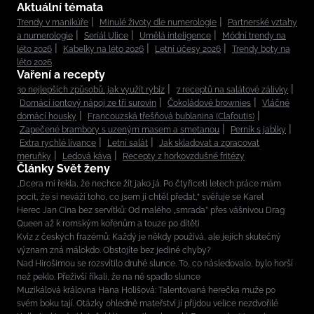
Aktuální témata
Trendy v manikúře
Minulé životy dle numerologie
Partnerské vztahy
a numerologie
Seriál Ulice
Umělá inteligence
Módní trendy na
léto 2026
Kabelky na léto 2026
Letní účesy 2026
Trendy boty na
léto 2026
Vaření a recepty
30 nejlepších způsobů, jak využít rybíz
7 receptů na salátové zálivky
Domácí iontový nápoj ze tří surovin
Čokoládové brownies
Vláčné
domácí housky
Francouzská třešňová bublanina (Clafoutis)
Zapečené brambory s uzeným masem a smetanou
Perník s jablky
Extra rychlé lívance
Letní salát
Jak skladovat a zpracovat
meruňky
Ledová káva
Recepty z horkovzdušné fritézy
Články Svět ženy
„Dcera mi řekla, že nechce žít jako já. Po čtyřiceti letech práce mám
pocit, že si neváží toho, co jsem jí chtěl předat,“ svěřuje se Karel
Herec Jan Cina bez servítků: Od malého „smrada” přes vášnivou Drag
Queen až k romským kořenům a touze po dítěti
Kvíz z českých frazémů: Každý je někdy používá, ale jejich skutečný
význam zná málokdo. Obstojíte bez jediné chyby?
Nad Hirošimou se rozsvítilo druhé slunce. To, co následovalo, bylo horší
než peklo. Přeživší říkali, že na ně spadlo slunce
Muzikálová královna Hana Holišová: Talentovaná herečka muže po
svém boku tají. Otázky ohledně mateřství jí přijdou velice nezdvořilé