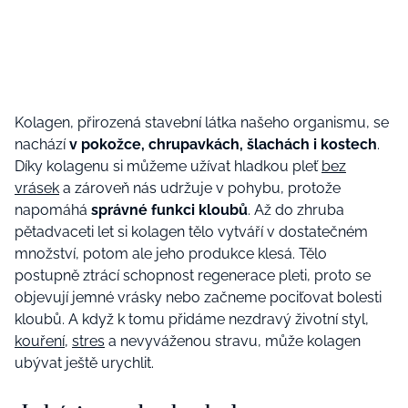
Kolagen, přirozená stavební látka našeho organismu, se
nachází
v pokožce, chrupavkách, šlachách i kostech
.
Díky kolagenu si můžeme užívat hladkou pleť
bez
vrásek
a zároveň nás udržuje v pohybu, protože
napomáhá
správné funkci kloubů
. Až do zhruba
pětadvaceti let si kolagen tělo vytváří v dostatečném
množství, potom ale jeho produkce klesá. Tělo
postupně ztrácí schopnost regenerace pleti, proto se
objevují jemné vrásky nebo začneme pociťovat bolesti
kloubů. A když k tomu přidáme nezdravý životní styl,
kouření
,
stres
a nevyváženou stravu, může kolagen
ubývat ještě urychlit.