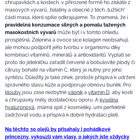
chrupavkách a kostech, v přirozené formě ho získáte z
masových vývarů, želatiny a obecně z těch „tužších“
částí masa, které spíše odkrajujeme. To znamená, že i
pravidelná konzumace silných a pomalu tažených
masokostních vývarů
může být i v tomto ohledu
prospěšná. Zelenina a ovoce sice kolagen neobsahují,
ale mohou podpořit jeho tvorbu v organismu díky
kombinaci vitamínů, minerálů a antioxidantů. Vyplatí se
proto do jídelníčku zařadit červené a bobulovité plody či
citrusy bohaté na vitamin C, který je nutný pro jeho
syntézu. Důležitý je také zinek, protože přispívá k udržení
správného stavu kůže a podporuje obnovu buněk. Pro
klouby
jsou zase nezbytné
vápník
a
vitamin D
, aby kosti
a chrupavky měly dostatečnou oporu. A
kyselina
hyaluronová
, známá spíš z kosmetiky, umí perfektně
zadržovat vodu a přispívá k dobré hydrataci pleti.
Na těchto 30 olejů by přísahaly i pohádkové
princezny, vykouzlí vám vlasy, o jakých jste vždycky