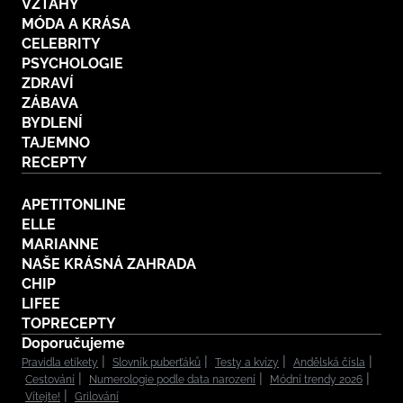
VZTAHY
MÓDA A KRÁSA
CELEBRITY
PSYCHOLOGIE
ZDRAVÍ
ZÁBAVA
BYDLENÍ
TAJEMNO
RECEPTY
APETITONLINE
ELLE
MARIANNE
NAŠE KRÁSNÁ ZAHRADA
CHIP
LIFEE
TOPRECEPTY
Doporučujeme
Pravidla etikety
Slovník puberťáků
Testy a kvízy
Andělská čísla
Cestování
Numerologie podle data narození
Módní trendy 2026
Vítejte!
Grilování