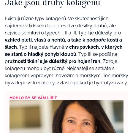
Jaké jsou druhy kolagenu
Existují různé typy kolagenů. Ve skutečnosti jich
najdeme v lidském těle přes dvě desítky druhů, ale
nejvíce se mluví o typech I, II a III. Typ I je důležitý pro
vzhled pleti, vlasů a nehtů, a také k podpoře kostí a
šlach
. Typ II najdete hlavně
v chrupavkách, v kterých
se stará o hladký pohyb kloubů
. Typ III se podílí na
p
ružnosti tkání a je důležitý pro hojení ran.
Zdroje
kolagenu mohou být různé. Nejčastěji se setkáte s
kolagenem vepřovým, hovězím a mořským. Ten mořský
bývá lépe vstřebatelný, zvláště pokud je hydrolyzovaný.
MOHLO BY SE VÁM LÍBIT