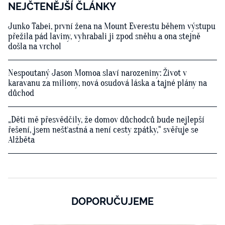
NEJČTENĚJŠÍ ČLÁNKY
Junko Tabei, první žena na Mount Everestu během výstupu
přežila pád laviny, vyhrabali ji zpod sněhu a ona stejně
došla na vrchol
Nespoutaný Jason Momoa slaví narozeniny: Život v
karavanu za miliony, nová osudová láska a tajné plány na
důchod
„Děti mě přesvědčily, že domov důchodců bude nejlepší
řešení, jsem nešťastná a není cesty zpátky,“ svěřuje se
Alžběta
DOPORUČUJEME