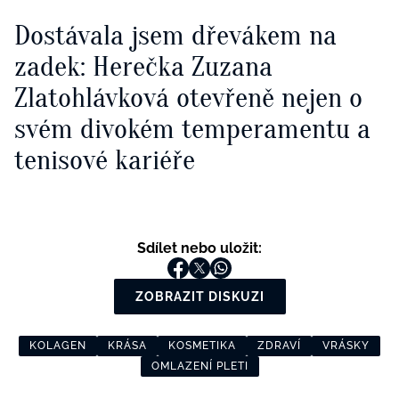
Dostávala jsem dřevákem na
zadek: Herečka Zuzana
Zlatohlávková otevřeně nejen o
svém divokém temperamentu a
tenisové kariéře
Sdílet nebo uložit:
ZOBRAZIT DISKUZI
KOLAGEN
KRÁSA
KOSMETIKA
ZDRAVÍ
VRÁSKY
OMLAZENÍ PLETI