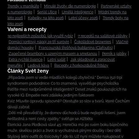
Trendy v manikúře
Minulé životy dle numerologie
Partnerské vztahy
a numerologie
Seriál Ulice
Umělá inteligence
Módní trendy na
léto 2026
Kabelky na léto 2026
Letní účesy 2026
Trendy boty na
léto 2026
Vaření a recepty
30 nejlepších způsobů, jak využít rybíz
7 receptů na salátové zálivky
Domácí iontový nápoj ze tří surovin
Čokoládové brownies
Vláčné
domácí housky
Francouzská třešňová bublanina (Clafoutis)
Zapečené brambory s uzeným masem a smetanou
Perník s jablky
Extra rychlé lívance
Letní salát
Jak skladovat a zpracovat
meruňky
Ledová káva
Recepty z horkovzdušné fritézy
Články Svět ženy
„Připadala jsem si vedle mladších kolegů zbytečná.“ Denisa (52) trpí
syndromem podvodnice. Co to znamená, vysvětluje psycholožka
Patříte mezi nadprůměrně inteligentní? Deset znaků poukazujících na
vysoké IQ. Empatie není zdaleka jediným faktorem
Kvíz: Mluvíte opravdu spisovně? Otestujte 10 slov a tvarů, které Čechům
dávají zabrat
„Děti mě přesvědčily, že domov důchodců bude nejlepší řešení, jsem
nešťastná a není cesty zpátky,“ svěřuje se Alžběta
Éterická Jana Plodková slaví 45: Herečka má po svém boku báječného
muže, skvělou práci a život si vychutnává plnými doušky i bez dětí
Stylový letní outfit do tisícovky? Jde to. Už nyní můžete nakupovat v