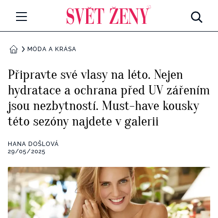
Svetzeny.cz
MÓDA A KRÁSA
MÓDA A KRÁSA
DOMŮ
CELEBRITY
Připravte své vlasy na léto. Nejen
Všechny kategorie
hydratace a ochrana před UV zářením
RETROHUBKY
jsou nezbytností. Must-have kousky
Rozhovory
PSYCHOLOGIE
této sezóny najdete v galerii
Všechny kategorie
ZDRAVÍ
HANA DOŠLOVÁ
29/05/2025
Seberozvoj
Všechny kategorie
ZÁBAVA
Životní styl
Všechny kategorie
BYDLENÍ
Testy a kvízy
Všechny kategorie