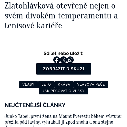
Zlatohlávková otevřeně nejen o
svém divokém temperamentu a
tenisové kariéře
Sdílet nebo uložit:
ZOBRAZIT DISKUZI
VLASY
LÉTO
KRÁSA
VLASOVÁ PÉČE
JAK PEČOVAT O VLASY
NEJČTENĚJŠÍ ČLÁNKY
Junko Tabei, první žena na Mount Everestu během výstupu
přežila pád laviny, vyhrabali ji zpod sněhu a ona stejně