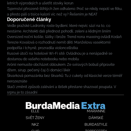
letních výprodejích a ušetřit stovky korun
Tajemství přirozeně štíhlých žen odhaleno: Proč se nikdy nepotí ve fitku,
a přesto pálí o tisíce kalorií víc než vy? Řešením je NEAT
Doporučené články
Vedle pražské Ladronky roste bydlení, které nejvíc sází na to, co
nestárne. Architekti dali přednost pohodlí, zeleni a klidným liniím
Oversized noční košile, šátky i brože. Trend nona maxxing ovládl Kodaň
Terezie Kovalová o rozhodnutí nemít děti: Manželovu vasektomii
podpořila i tchyně, prozradila violoncellistka
Rusové útočí na hotelové Wi-Fi sítě. Ovládnou je a nenápadně se
dostanou do vašeho notebooku nebo mobilu
Arónii nemusíte obcházet obloukem. Ze svíravých bobulí připravíte
džem, sirup, pečený čaj či domácí likér
Škvarková pomazánka bez škvarků: Tu z cukety od klasické verze téměř
nerozeznáte
Stačí změnit způsob zalévání a ibišek přestane shazovat poupata. V
srpnu je to zásadní
ELLE
MARIANNE
SVĚT ŽENY
DÁMSKÉ
NKZ
BURDASTYLE