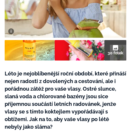
BurdaMedia
Tvoření
Extra
SVĚT ŽENY - 599 KČ
Rady a tipy
ROČNÍ PŘEDPLATNÉ SVĚT ŽENY +
SADA PRODUKTŮ MANA (10 ks)
30 fotek
Léto je nejoblíbenější roční období, které přináší
nejen radosti z dovolených a cestování, ale i
pořádnou zátěž pro vaše vlasy. Ostré slunce,
slaná voda a chlorované bazény jsou sice
příjemnou součástí letních radovánek, jenže
vlasy se s tímto koktejlem vypořádávají s
obtížemi. Jak na to, aby vaše vlasy po létě
nebyly jako sláma?