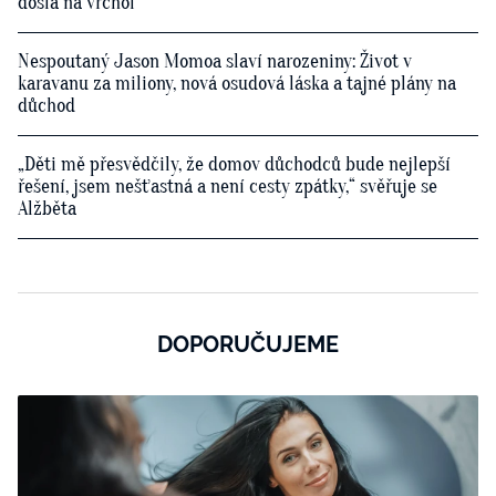
došla na vrchol
Nespoutaný Jason Momoa slaví narozeniny: Život v
karavanu za miliony, nová osudová láska a tajné plány na
důchod
„Děti mě přesvědčily, že domov důchodců bude nejlepší
řešení, jsem nešťastná a není cesty zpátky,“ svěřuje se
Alžběta
DOPORUČUJEME