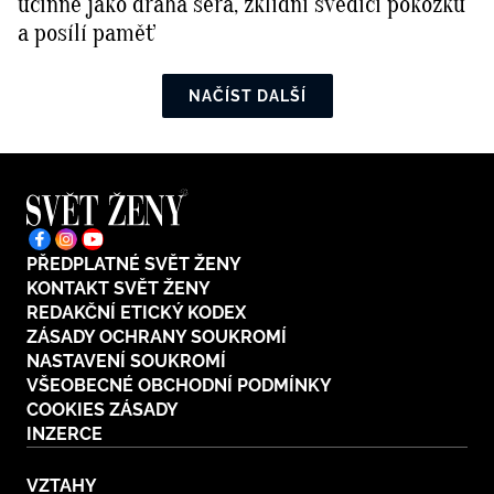
účinně jako drahá séra, zklidní svědící pokožku
a posílí paměť
NAČÍST DALŠÍ
PŘEDPLATNÉ SVĚT ŽENY
KONTAKT SVĚT ŽENY
REDAKČNÍ ETICKÝ KODEX
ZÁSADY OCHRANY SOUKROMÍ
NASTAVENÍ SOUKROMÍ
VŠEOBECNÉ OBCHODNÍ PODMÍNKY
COOKIES ZÁSADY
INZERCE
VZTAHY