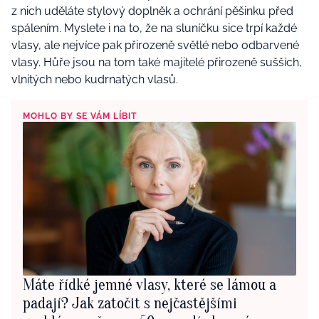
z nich uděláte stylový doplněk a ochrání pěšinku před
spálením. Myslete i na to, že na sluníčku sice trpí každé
vlasy, ale nejvíce pak přirozeně světlé nebo odbarvené
vlasy. Hůře jsou na tom také majitelé přirozeně sušších,
vlnitých nebo kudrnatých vlasů.
MOHLO BY SE VÁM LÍBIT
Máte řídké jemné vlasy, které se lámou a
padají? Jak zatočit s nejčastějšími