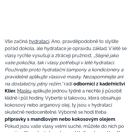
Vše začíná
hydratací
. Ano, pravděpodobně to slyšíte
pořád dokola, ale hydratace je opravdu základ. V létě se
vlasy rychle vysušují a ztrácejí pružnost.
„Stejně jako
vaše pokožka, tak i vlasy potřebují v létě hydrataci.
Používejte proto hydratační šampony a kondicionéry a
pravidelně aplikujte vlasové masky. Nezapomínejte ani
na dostatečný pitný režim,“
radí
odborníci z kadeřnictví
Klier.
Masku
aplikujte jednou týdně a nechte ji působit
klidně i půl hodiny. Vyberte si takovou, která obsahuje
kokosový nebo arganový olej, ty jsou v hydrataci
skutečně nedocenitelné. Výborně se hodí třeba
přípravky s mandlovým nebo kokosovým olejem
.
Pokud jsou vaše vlasy velmi suché, můžete do nich po