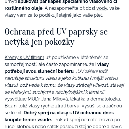
umytí
aplikovat pár kapek speciálního vlasového či
rostlinného oleje
. A nezapomeňte pít dost
vody
, vaše
vlasy vám za to poděkují stejně jako vaše pleť.
Ochrana před UV paprsky se
netýká jen pokožky
Krémy s UV filtrem
už používáme v létě téměř se
samozřejmostí, ale často zapomínáme, že i
vlasy
potřebují svou sluneční bariéru
.
„UV záření totiž
narušuje strukturu vlasu a jeho kutikulu (vnější vrstvu
vlasu), což vede k tomu, že vlasy ztrácejí vlhkost, stávají
se křehkými, suchými a náchylnějšími k lámání,“
vysvětluje MUDr. Jana Míková, lékařka a dermatoložka.
Bez ní totiž vlasy rychle ztratí barvu, vysuší se a začnou
se třepit.
Dobrý sprej na vlasy s UV ochranou dnes
koupíte téměř všude.
Pokud sprej nemáte zrovna po
ruce, klobouk nebo šátek poslouží stejně dobře a navíc