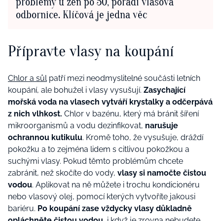
problémy u žen po 50, poradí vlasová
odbornice. Klíčová je jedna věc
Přípravte vlasy na koupání
Chlor a sůl
patří mezi neodmyslitelné součásti letních
koupání, ale bohužel i vlasy vysušují.
Zasychající
mořská voda na vlasech vytváří krystalky a odčerpává
z nich vlhkost.
Chlor v bazénu, který má bránit šíření
mikroorganismů a vodu dezinfikovat,
narušuje
ochrannou kutikulu
. Kromě toho, že vysušuje, dráždí
pokožku a to zejména lidem s citlivou pokožkou a
suchými vlasy. Pokud těmto problémům chcete
zabránit, než skočíte do vody,
vlasy si namočte čistou
vodou
. Aplikovat na ně můžete i trochu kondicionéru
nebo vlasový olej, pomocí kterých vytvoříte jakousi
bariéru.
Po koupání zase vždycky vlasy důkladně
opláchněte čistou vodou
, i když je zrovna nebudete