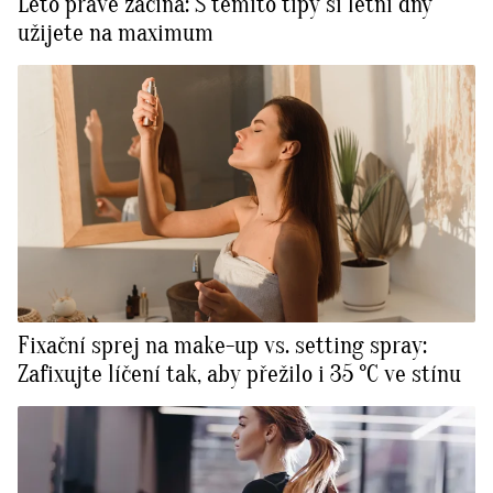
Léto právě začíná: S těmito tipy si letní dny
užijete na maximum
Fixační sprej na make-up vs. setting spray:
Zafixujte líčení tak, aby přežilo i 35 °C ve stínu