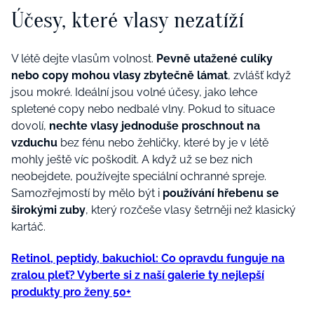
Účesy, které vlasy nezatíží
V létě dejte vlasům volnost.
Pevně utažené culíky
nebo copy mohou vlasy zbytečně lámat
, zvlášť když
jsou mokré. Ideální jsou volné účesy, jako lehce
spletené copy nebo nedbalé vlny. Pokud to situace
dovolí,
nechte vlasy jednoduše proschnout na
vzduchu
bez fénu nebo žehličky, které by je v létě
mohly ještě víc poškodit. A když už se bez nich
neobejdete, používejte speciální ochranné spreje.
Samozřejmostí by mělo být i
používání hřebenu se
širokými zuby
, který rozčeše vlasy šetrněji než klasický
kartáč.
Retinol, peptidy, bakuchiol: Co opravdu funguje na
zralou pleť? Vyberte si z naší galerie ty nejlepší
produkty pro ženy 50+