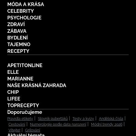
MÓDA A KRÁSA
CELEBRITY
PSYCHOLOGIE
ZDRAVÍ
ZÁBAVA
BYDLENÍ
TAJEMNO
RECEPTY
APETITONLINE
ELLE
MARIANNE
NAŠE KRÁSNÁ ZAHRADA
CHIP
LIFEE
TOPRECEPTY
Doporučujeme
Pravidla etikety
Slovník puberťáků
Testy a kvízy
Andělská čísla
Cestování
Numerologie podle data narození
Módní trendy 2026
Vítejte!
Grilování
Aktuální témata