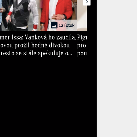
12 fotek
mer Issa: Vaňková ho zaučila,
Pigmentové skvrny jak
ovou prožil hodně divokou
pro ženy 50+: SPF krém
přesto se stále spekuluje o
pomůže ale prevence a 
entaci