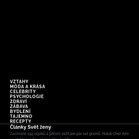
VZTAHY
MÓDA A KRÁSA
CELEBRITY
PSYCHOLOGIE
ZDRAVÍ
ZÁBAVA
BYDLENÍ
TAJEMNO
RECEPTY
Články Svět ženy
Zachránil 194 vojáků a přitom vážil jen pár set gramů. Holub Cher Ami