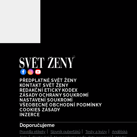
PŘEDPLATNÉ SVĚT ŽENY
KONTAKT SVĚT ŽENY
REDAKČNÍ ETICKÝ KODEX
ZÁSADY OCHRANY SOUKROMÍ
NASTAVENÍ SOUKROMÍ
VŠEOBECNÉ OBCHODNÍ PODMÍNKY
COOKIES ZÁSADY
INZERCE
Doporučujeme
Pravidla etikety
Slovník puberťáků
Testy a kvízy
Andělská