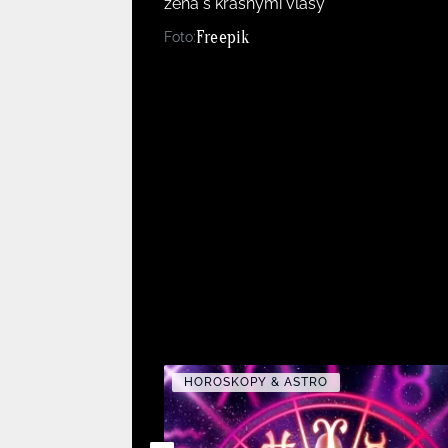
žena s krásnými vlasy
Freepik
Foto:
HOROSKOPY & ASTRO