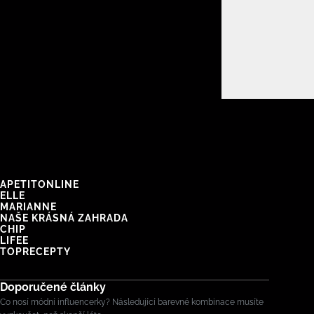
APETITONLINE
ELLE
MARIANNE
NAŠE KRÁSNÁ ZAHRADA
CHIP
LIFEE
TOPRECEPTY
Doporučené články
Co nosí módní influencerky? Následující barevné kombinace musíte