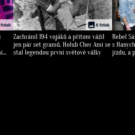
 fotek
6 fotek
i
Zachránil 194 vojáků a přitom vážil
Rebel Sá
jen pár set gramů. Holub Cher Ami se
s Hanych
ní
stal legendou první světové války
jízdu, a 
jeho ori