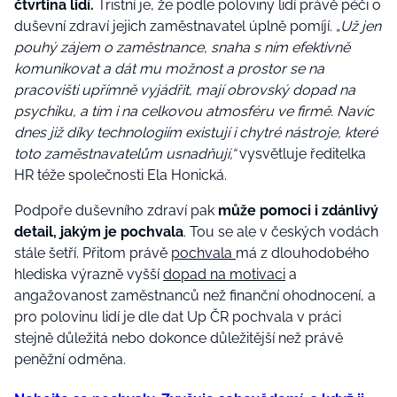
čtvrtina lidí.
Tristní je, že podle poloviny lidí právě péči o
duševní zdraví jejich zaměstnavatel úplně pomíjí. „
Už jen
pouhý zájem o zaměstnance, snaha s ním efektivně
komunikovat a dát mu možnost a prostor se na
pracovišti upřímně vyjádřit, mají obrovský dopad na
psychiku, a tím i na celkovou atmosféru ve firmě. Navíc
dnes již díky technologiím existují i chytré nástroje, které
toto zaměstnavatelům usnadňují,“
vysvětluje ředitelka
HR téže společnosti Ela Honická.
Podpoře duševního zdraví pak
může pomoci i zdánlivý
detail, jakým je pochvala
. Tou se ale v českých vodách
stále šetří. Přitom právě
pochvala
má z dlouhodobého
hlediska výrazně vyšší
dopad na motivaci
a
angažovanost zaměstnanců než finanční ohodnocení, a
pro polovinu lidí je dle dat Up ČR pochvala
v práci
stejně důležitá nebo dokonce důležitější než právě
peněžní odměna.