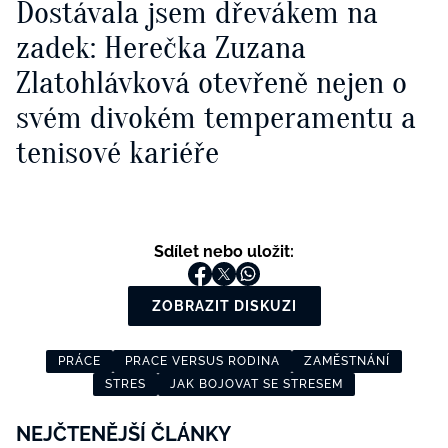
Dostávala jsem dřevákem na
zadek: Herečka Zuzana
Zlatohlávková otevřeně nejen o
svém divokém temperamentu a
tenisové kariéře
Sdílet nebo uložit:
ZOBRAZIT DISKUZI
PRÁCE
PRACE VERSUS RODINA
ZAMĚSTNÁNÍ
STRES
JAK BOJOVAT SE STRESEM
NEJČTENĚJŠÍ ČLÁNKY