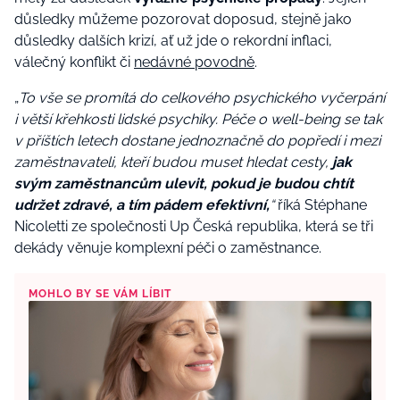
důsledky můžeme pozorovat doposud, stejně jako
důsledky dalších krizí, ať už jde o rekordní inflaci,
válečný konflikt či
nedávné povodně
.
„
To vše se promítá do celkového psychického vyčerpání
i větší křehkosti lidské psychiky. Péče o well-being se tak
v příštích letech dostane jednoznačně do popředí i mezi
zaměstnavateli, kteří budou muset hledat cesty,
jak
svým zaměstnancům ulevit, pokud je budou chtít
udržet zdravé, a tím pádem efektivní,
“
říká Stéphane
Nicoletti ze společnosti Up Česká republika, která se tři
dekády věnuje komplexní péči o zaměstnance.
MOHLO BY SE VÁM LÍBIT