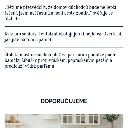
„Děti mě přesvědčily, že domov důchodců bude nejlepší
řešení, jsem nešťastná a není cesty zpátky,“ svěřuje se
Alžběta
Kvíz pro seniory: Tentokrát obstojí jen ti nejlepší. Ověřte si,
jak jste na tom s pamětí
Stoletá mast na suchou pleť za pár korun pomůže podle
babičky Libušky proti vráskám, popraskaným patám a
prodlouží výdrž parfému
DOPORUČUJEME