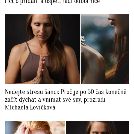
říct o přidání a uspět, radí odbornice
Nedejte stresu šanci: Proč je po 50 čas konečně
začít dýchat a vnímat své sny, prozradí
Michaela Levíčková