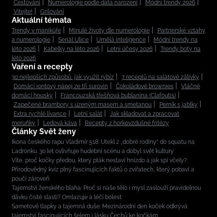
Cestování
Numerologie podle data narození
Módní trendy 2026
Vítejte!
Grilování
Aktuální témata
Trendy v manikúře
Minulé životy dle numerologie
Partnerské vztahy
a numerologie
Seriál Ulice
Umělá inteligence
Módní trendy na
léto 2026
Kabelky na léto 2026
Letní účesy 2026
Trendy boty na
léto 2026
Vaření a recepty
30 nejlepších způsobů, jak využít rybíz
7 receptů na salátové zálivky
Domácí iontový nápoj ze tří surovin
Čokoládové brownies
Vláčné
domácí housky
Francouzská třešňová bublanina (Clafoutis)
Zapečené brambory s uzeným masem a smetanou
Perník s jablky
Extra rychlé lívance
Letní salát
Jak skladovat a zpracovat
meruňky
Ledová káva
Recepty z horkovzdušné fritézy
Články Svět ženy
Ikona českého rapu Vladimír 518: Utekl z „dobré rodiny“ do squatu na
Ladronku. 30 let ovlivňuje hudební scénu a dobyl svět kultury
Víte, proč kočky předou, který pták nestaví hnízdo a jak spí včely?
Přírodovědný kvíz plný fascinujících faktů o zvířatech, který pobaví a
poučí zároveň
Tajemství ženského blaha: Proč si naše tělo i mysl zaslouží pravidelnou
dávku čisté slasti? Omlazuje a léčí bolest
Sametové tlapky a tajemná duše: Mezinárodní den koček odkrývá
tajemství fascinujících šelem i lásku Čechů ke kočkám