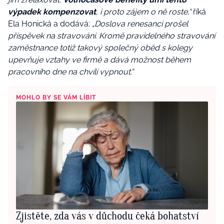
výpadek kompenzovat
, i proto zájem o ně roste,“
říká
Ela Honická a dodává:
„Doslova renesancí prošel
příspěvek na stravování. Kromě pravidelného stravování
zaměstnance totiž takový společný oběd s kolegy
upevňuje vztahy ve firmě a dává možnost během
pracovního dne na chvíli vypnout.“
MOHLO BY SE VÁM LÍBIT
Zjistěte, zda vás v důchodu čeká bohatství