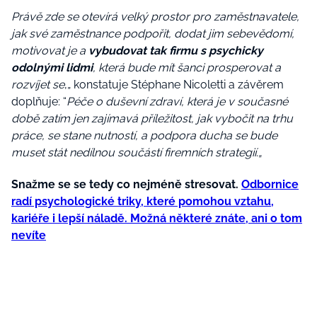
Právě zde se otevírá velký prostor pro zaměstnavatele,
jak své zaměstnance podpořit, dodat jim sebevědomí,
motivovat je a
vybudovat tak firmu s psychicky
odolnými lidmi
, která bude mít šanci prosperovat a
rozvíjet se
,„
konstatuje Stéphane
Nicoletti a závěrem
doplňuje: “
Péče o duševní zdraví, která je v současné
době zatím jen zajímavá příležitost, jak vybočit na trhu
práce, se stane nutností, a podpora ducha se bude
muset stát nedílnou součástí firemních strategií.„
Snažme se se tedy co nejméně stresovat.
Odbornice
radí psychologické triky, které pomohou vztahu,
kariéře i lepší náladě. Možná některé znáte, ani o tom
nevíte