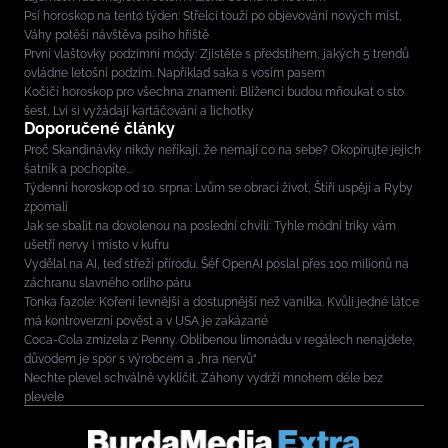
Psí horoskop na tento týden: Střelci touží po objevování nových míst,
Váhy potěší návštěva psího hřiště
První vlaštovky podzimní módy: Zjistěte s předstihem, jakých 5 trendů
ovládne letošní podzim. Například saka s vosím pasem
Kočičí horoskop pro všechna znamení: Blíženci budou mňoukat o sto
šest, Lvi si vyžádají kartáčování a lichotky
Doporučené články
Proč Skandinávky nikdy neříkají, že nemají co na sebe? Okopírujte jejich
šatník a pochopíte...
Týdenní horoskop od 10. srpna: Lvům se obrací život, Štíři uspějí a Ryby
zpomalí
Jak se sbalit na dovolenou na poslední chvíli: Tyhle módní triky vám
ušetří nervy i místo v kufru
Vydělal na AI, teď střeží přírodu. Šéf OpenAI poslal přes 100 milionů na
záchranu slavného orlího páru
Tonka fazole: Koření levnější a dostupnější než vanilka. Kvůli jedné látce
má kontroverzní pověst a v USA je zakázané
Coca-Cola zmizela z Penny. Oblíbenou limonádu v regálech nenajdete,
důvodem je spor s výrobcem a „hra nervů“
Nechte plevel schválně vyklíčit. Záhony vydrží mnohem déle bez
plevele