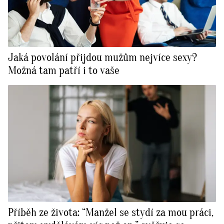
Jaká povolání přijdou mužům nejvíce sexy?
Možná tam patří i to vaše
Příběh ze života: “Manžel se stydí za mou práci,