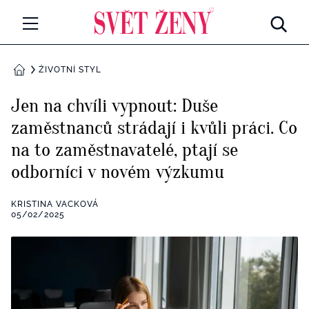
Svetzeny.cz
MÓDA A KRÁSA
ŽIVOTNÍ STYL
DOMŮ
CELEBRITY
​Jen na chvíli vypnout: Duše
Všechny kategorie
zaměstnanců strádají i kvůli práci. Co
RETROHUBKY
na to zaměstnavatelé, ptají se
Rozhovory
PSYCHOLOGIE
odborníci v novém výzkumu
Všechny kategorie
ZDRAVÍ
KRISTINA VACKOVÁ
05/02/2025
Seberozvoj
Všechny kategorie
ZÁBAVA
Životní styl
Všechny kategorie
BYDLENÍ
Testy a kvízy
Všechny kategorie