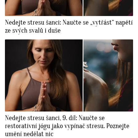
Nedejte stresu šanci: Naučte se „vytřást“ napětí
ze svých svalů i duše
Nedejte stresu šanci, 9. díl: Naučte se
restorativní jógu jako vypínač stresu. Poznejte
umění nedělat nic