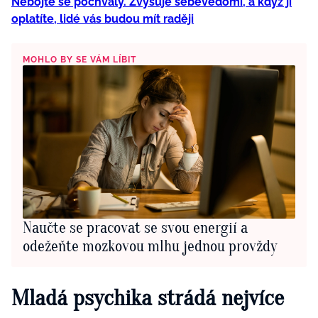
Nebojte se pochvaly. Zvyšuje sebevědomí, a když ji
oplatíte, lidé vás budou mít raději
MOHLO BY SE VÁM LÍBIT
Naučte se pracovat se svou energií a
odežeňte mozkovou mlhu jednou provždy
Mladá psychika strádá nejvíce