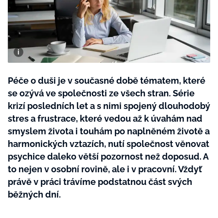
BurdaMedia
Tvoření
Extra
SVĚT ŽENY - 599 KČ
Rady a tipy
ROČNÍ PŘEDPLATNÉ SVĚT ŽENY +
SADA PRODUKTŮ MANA (10 ks)
Péče o duši je v současné době tématem, které
se ozývá ve společnosti ze všech stran. Série
krizí posledních let a s nimi spojený dlouhodobý
stres a frustrace, které vedou až k úvahám nad
smyslem života i touhám po naplněném životě a
harmonických vztazích, nutí společnost věnovat
psychice daleko větší pozornost než doposud. A
to nejen v osobní rovině, ale i v pracovní. Vždyť
právě v práci trávíme podstatnou část svých
běžných dní.