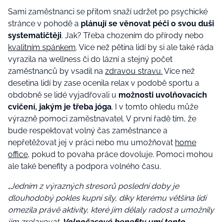
Sami zaměstnanci se přitom snaží udržet po psychické
stránce v pohodě a
plánují se věnovat péči o svou duši
systematičtěji
. Jak? Třeba chozením do přírody nebo
kvalitním spánkem
. Více než pětina lidí by si ale také ráda
vyrazila na wellness či do lázní a stejný počet
zaměstnanců by vsadil na
zdravou stravu.
Více než
desetina lidí by zase ocenila relax v podobě sportu a
obdobně se lidé vyjadřovali u
možnosti uvolňovacích
cvičení, jakým je třeba jóga
.
I v tomto ohledu může
výrazně pomoci zaměstnavatel. V první řadě tím, že
bude respektovat volný čas zaměstnance a
nepřetěžovat jej v práci nebo mu umožňovat
home
office
, pokud to povaha práce dovoluje. Pomoci mohou
ale také benefity a podpora volného času.
„
Jedním z výrazných stresorů poslední doby je
dlouhodobý pokles kupní síly, díky kterému většina lidí
omezila právě aktivity, které jim dělaly radost a umožnily
jim zrelaxovat.
Volnočasové benefity umí tento