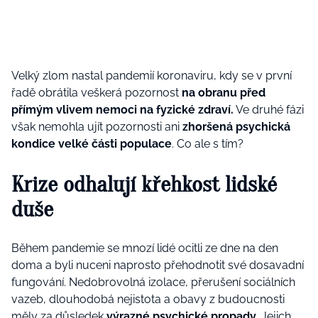
Velký zlom nastal pandemií koronaviru, kdy se v první
řadě obrátila veškerá pozornost
na obranu před
přímým vlivem nemoci na fyzické zdraví.
Ve druhé fázi
však nemohla ujít pozornosti ani
zhoršená psychická
kondice velké části populace
.
Co ale s tím?
Krize odhalují křehkost lidské
duše
Během pandemie se mnozí lidé ocitli ze dne na den
doma a byli nuceni naprosto přehodnotit své dosavadní
fungování. Nedobrovolná izolace, přerušení sociálních
vazeb, dlouhodobá nejistota a obavy z budoucnosti
měly za důsledek
výrazné psychické propady
. Jejich