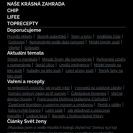
NAŠE KRÁSNÁ ZAHRADA
CHIP
LIFEE
TOPRECEPTY
Doporučujeme
Pravidla etikety
Slovník puberťáků
Testy a kvízy
Andělská čísla
Cestování
Numerologie podle data narození
Módní trendy 2026
Vítejte!
Grilování
Aktuální témata
Trendy v manikúře
Minulé životy dle numerologie
Partnerské vztahy
a numerologie
Seriál Ulice
Umělá inteligence
Módní trendy na
léto 2026
Kabelky na léto 2026
Letní účesy 2026
Trendy boty na
léto 2026
Vaření a recepty
30 nejlepších způsobů, jak využít rybíz
7 receptů na salátové zálivky
Domácí iontový nápoj ze tří surovin
Čokoládové brownies
Vláčné
domácí housky
Francouzská třešňová bublanina (Clafoutis)
Zapečené brambory s uzeným masem a smetanou
Perník s jablky
Extra rychlé lívance
Letní salát
Jak skladovat a zpracovat
meruňky
Ledová káva
Recepty z horkovzdušné fritézy
Články Svět ženy
„Připadala jsem si vedle mladších kolegů zbytečná.“ Denisa (52) trpí