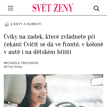
Svetzeny.cz
MÓDA A KRÁSA
DIETY A HUBNUTÍ
DOMŮ
CELEBRITY
Cviky na zadek, které zvládnete při
Všechny kategorie
čekání: Cvičit se dá ve frontě, v koloně
RETROHUBKY
v autě i na dětském hřišti
Rozhovory
PSYCHOLOGIE
MICHAELA TROCHOVÁ
Všechny kategorie
16/03/2024
ZDRAVÍ
Seberozvoj
Všechny kategorie
ZÁBAVA
Životní styl
Všechny kategorie
BYDLENÍ
Testy a kvízy
Všechny kategorie