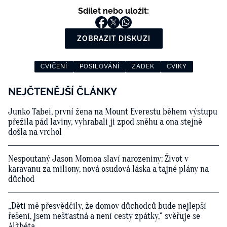
Sdílet nebo uložit:
ZOBRAZIT DISKUZI
CVIČENÍ
POSILOVÁNÍ
ZADEK
CVIKY
NEJČTENĚJŠÍ ČLÁNKY
Junko Tabei, první žena na Mount Everestu během výstupu
přežila pád laviny, vyhrabali ji zpod sněhu a ona stejně
došla na vrchol
Nespoutaný Jason Momoa slaví narozeniny: Život v
karavanu za miliony, nová osudová láska a tajné plány na
důchod
„Děti mě přesvědčily, že domov důchodců bude nejlepší
řešení, jsem nešťastná a není cesty zpátky,“ svěřuje se
Alžběta