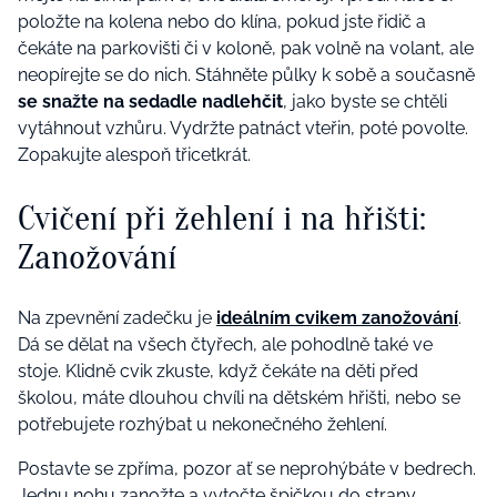
položte na kolena nebo do klína, pokud jste řidič a
čekáte na parkovišti či v koloně, pak volně na volant, ale
neopírejte se do nich. Stáhněte půlky k sobě a současně
se snažte na sedadle nadlehčit
, jako byste se chtěli
vytáhnout vzhůru. Vydržte patnáct vteřin, poté povolte.
Zopakujte alespoň třicetkrát.
Cvičení při žehlení i na hřišti:
Zanožování
Na zpevnění zadečku je
ideálním cvikem zanožování
.
Dá se dělat na všech čtyřech, ale pohodlně také ve
stoje. Klidně cvik zkuste, když čekáte na děti před
školou, máte dlouhou chvíli na dětském hřišti, nebo se
potřebujete rozhýbat u nekonečného žehlení.
Postavte se zpříma, pozor ať se neprohýbáte v bedrech.
Jednu nohu zanožte a vytočte špičkou do strany.