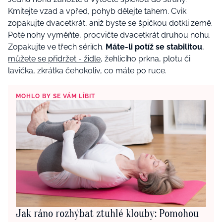
Kmitejte vzad a vpřed, pohyb dělejte tahem. Cvik
zopakujte dvacetkrát, aniž byste se špičkou dotkli země.
Poté nohy vyměňte, procvičte dvacetkrát druhou nohu.
Zopakujte ve třech sériích.
Máte-li potíž se stabilitou
,
můžete se přidržet - židle
, žehlicího prkna, plotu či
lavička, zkrátka čehokoliv, co máte po ruce.
MOHLO BY SE VÁM LÍBIT
Jak ráno rozhýbat ztuhlé klouby: Pomohou