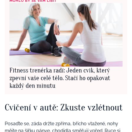
MOHLO BY SE VÁM LÍBIT
Fitness trenérka radí: Jeden cvik, který
zpevní vaše celé tělo. Stačí ho opakovat
každý den minutu
Cvičení v autě: Zkuste vzlétnout
Posaďte se, záda držte zpříma, břicho vtažené, nohy
mějte na šířku pánve, chodidla směřují vpřed. Ruce si