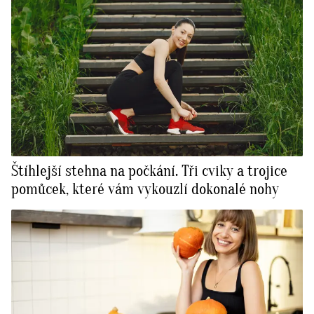
Štíhlejší stehna na počkání. Tři cviky a trojice
pomůcek, které vám vykouzlí dokonalé nohy