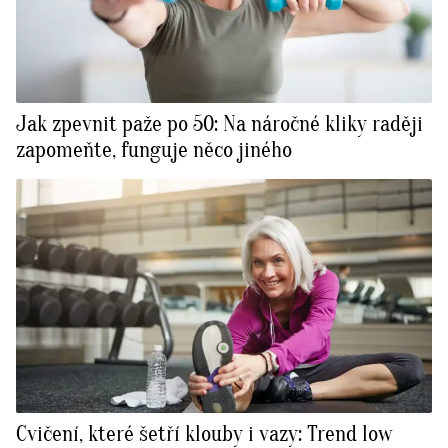
Jak zpevnit paže po 50: Na náročné kliky raději
zapomeňte, funguje něco jiného
Cvičení, které šetří klouby i vazy: Trend low