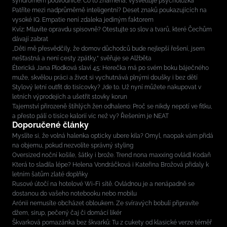
syndromem podvodnice. Co to znamená, vysvětluje psycholožka
Patříte mezi nadprůměrně inteligentní? Deset znaků poukazujících na
vysoké IQ. Empatie není zdaleka jediným faktorem
Kvíz: Mluvíte opravdu spisovně? Otestujte 10 slov a tvarů, které Čechům
dávají zabrat
„Děti mě přesvědčily, že domov důchodců bude nejlepší řešení, jsem
nešťastná a není cesty zpátky,“ svěřuje se Alžběta
Éterická Jana Plodková slaví 45: Herečka má po svém boku báječného
muže, skvělou práci a život si vychutnává plnými doušky i bez dětí
Stylový letní outfit do tisícovky? Jde to. Už nyní můžete nakupovat v
letních výprodejích a ušetřit stovky korun
Tajemství přirozeně štíhlých žen odhaleno: Proč se nikdy nepotí ve fitku,
a přesto pálí o tisíce kalorií víc než vy? Řešením je NEAT
Doporučené články
Myslíte si, že volná halenka opticky ubere kila? Omyl, naopak vám přidá
na objemu, pokud nezvolíte správný styling
Oversized noční košile, šátky i brože. Trend nona maxxing ovládl Kodaň
Která to sladila lépe? Helena Vondráčková i Kateřina Brožová přidaly k
letním šatům zlaté doplňky
Rusové útočí na hotelové Wi-Fi sítě. Ovládnou je a nenápadně se
dostanou do vašeho notebooku nebo mobilu
Arónii nemusíte obcházet obloukem. Ze svíravých bobulí připravíte
džem, sirup, pečený čaj či domácí likér
Škvarková pomazánka bez škvarků: Tu z cukety od klasické verze téměř