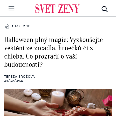
Svetzeny.cz
MÓDA A KRÁSA
TAJEMNO
DOMŮ
CELEBRITY
Halloween plný magie: Vyzkoušejte
Všechny kategorie
věštění ze zrcadla, hrnečků či z
RETROHUBKY
chleba. Co prozradí o vaší
Rozhovory
PSYCHOLOGIE
budoucnosti?
Všechny kategorie
ZDRAVÍ
TEREZA BROŽOVÁ
29/10/2021
Seberozvoj
Všechny kategorie
ZÁBAVA
Životní styl
Všechny kategorie
BYDLENÍ
Testy a kvízy
Všechny kategorie