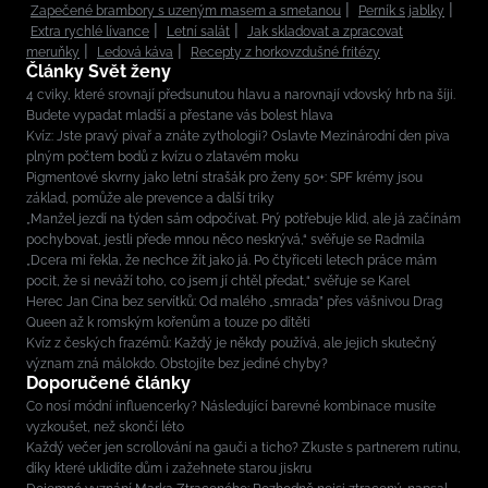
Zapečené brambory s uzeným masem a smetanou
Perník s jablky
Extra rychlé lívance
Letní salát
Jak skladovat a zpracovat
meruňky
Ledová káva
Recepty z horkovzdušné fritézy
Články Svět ženy
4 cviky, které srovnají předsunutou hlavu a narovnají vdovský hrb na šíji.
Budete vypadat mladší a přestane vás bolest hlava
Kvíz: Jste pravý pivař a znáte zythologii? Oslavte Mezinárodní den piva
plným počtem bodů z kvízu o zlatavém moku
Pigmentové skvrny jako letní strašák pro ženy 50+: SPF krémy jsou
základ, pomůže ale prevence a další triky
„Manžel jezdí na týden sám odpočívat. Prý potřebuje klid, ale já začínám
pochybovat, jestli přede mnou něco neskrývá,“ svěřuje se Radmila
„Dcera mi řekla, že nechce žít jako já. Po čtyřiceti letech práce mám
pocit, že si neváží toho, co jsem jí chtěl předat,“ svěřuje se Karel
Herec Jan Cina bez servítků: Od malého „smrada” přes vášnivou Drag
Queen až k romským kořenům a touze po dítěti
Kvíz z českých frazémů: Každý je někdy používá, ale jejich skutečný
význam zná málokdo. Obstojíte bez jediné chyby?
Doporučené články
Co nosí módní influencerky? Následující barevné kombinace musíte
vyzkoušet, než skončí léto
Každý večer jen scrollování na gauči a ticho? Zkuste s partnerem rutinu,
díky které uklidíte dům i zažehnete starou jiskru