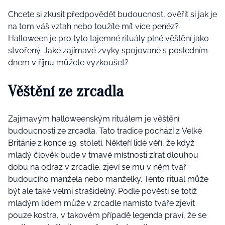
Chcete si zkusit předpovědět budoucnost, ověřit si jak je
na tom váš vztah nebo toužíte mít více peněz?
Halloween je pro tyto tajemné rituály plné věštění jako
stvořený. Jaké zajímavé zvyky spojované s posledním
dnem v říjnu můžete vyzkoušet?
Věštění ze zrcadla
Zajímavým halloweenským rituálem je věštění
budoucnosti ze zrcadla. Tato tradice pochází z Velké
Británie z konce 19. století. Někteří lidé věří, že když
mladý člověk bude v tmavé místnosti zírat dlouhou
dobu na odraz v zrcadle, zjeví se mu v něm tvář
budoucího manžela nebo manželky. Tento rituál může
být ale také velmi strašidelný. Podle pověsti se totiž
mladým lidem může v zrcadle namísto tváře zjevit
pouze kostra, v takovém případě legenda praví, že se