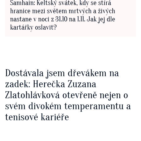
Samhain: Keltský svátek, kdy se stírá
hranice mezi světem mrtvých a živých
nastane v noci z 31.10 na 1.11. Jak jej dle
kartářky oslavit?
Dostávala jsem dřevákem na
zadek: Herečka Zuzana
Zlatohlávková otevřeně nejen o
svém divokém temperamentu a
tenisové kariéře