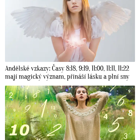
Andělské vzkazy: Časy 8:18, 9:19, 11:00, 11:11, 11:22
mají magický význam, přináší lásku a plní sny