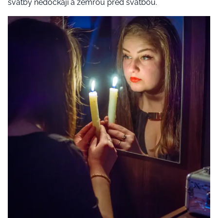
svatby nedočkají a zemřou před svatbou.