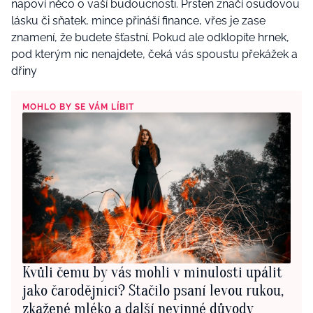
napoví něco o vaší budoucnosti. Prsten značí osudovou
lásku či sňatek, mince přináší finance, vřes je zase
znamení, že budete šťastní. Pokud ale odklopíte hrnek,
pod kterým nic nenajdete, čeká vás spoustu překážek a
dřiny
MOHLO BY SE VÁM LÍBIT
Kvůli čemu by vás mohli v minulosti upálit
jako čarodějnici? Stačilo psaní levou rukou,
zkažené mléko a další nevinné důvody