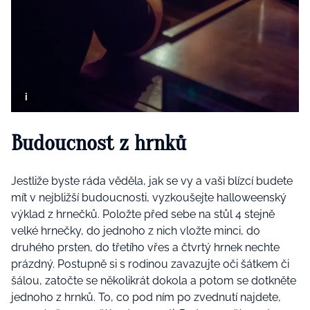
Budoucnost z hrnků
Jestliže byste ráda věděla, jak se vy a vaši blízcí budete
mít v nejbližší budoucnosti, vyzkoušejte halloweenský
výklad z hrnečků. Položte před sebe na stůl 4 stejně
velké hrnečky, do jednoho z nich vložte minci, do
druhého prsten, do třetího vřes a čtvrtý hrnek nechte
prázdný. Postupně si s rodinou zavazujte oči šátkem či
šálou, zatočte se několikrát dokola a potom se dotkněte
jednoho z hrnků. To, co pod ním po zvednutí najdete,