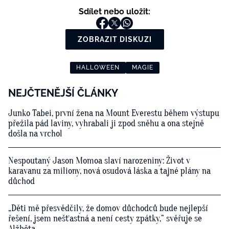
Sdílet nebo uložit:
ZOBRAZIT DISKUZI
HALLOWEEN
MAGIE
NEJČTENĚJŠÍ ČLÁNKY
Junko Tabei, první žena na Mount Everestu během výstupu
přežila pád laviny, vyhrabali ji zpod sněhu a ona stejně
došla na vrchol
Nespoutaný Jason Momoa slaví narozeniny: Život v
karavanu za miliony, nová osudová láska a tajné plány na
důchod
„Děti mě přesvědčily, že domov důchodců bude nejlepší
řešení, jsem nešťastná a není cesty zpátky,“ svěřuje se
Alžběta