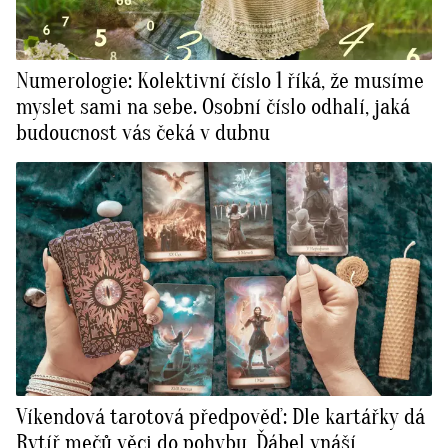
Numerologie: Kolektivní číslo 1 říká, že musíme
myslet sami na sebe. Osobní číslo odhalí, jaká
budoucnost vás čeká v dubnu
Víkendová tarotová předpověď: Dle kartářky dá
Rytíř mečů věci do pohybu, Ďábel vnáší