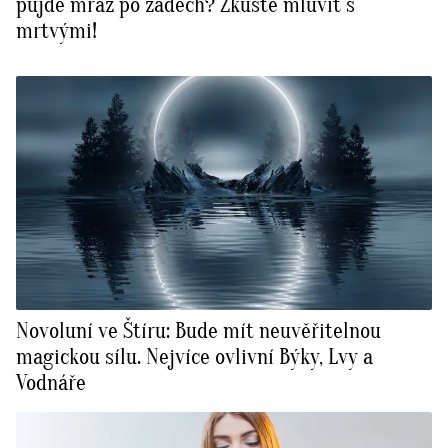
půjde mráz po zádech? Zkuste mluvit s
mrtvými!
Novoluní ve Štíru: Bude mít neuvěřitelnou
magickou sílu. Nejvíce ovlivní Býky, Lvy a
Vodnáře