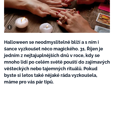
BurdaMedia
Tvoření
Extra
SVĚT ŽENY - 599 KČ
Rady a tipy
ROČNÍ PŘEDPLATNÉ SVĚT ŽENY +
SADA PRODUKTŮ MANA (10 ks)
Halloween se neodmyslitelně blíží a s ním i
šance vyzkoušet něco magického. 31. Říjen je
jedním z nejtajuplnějších dnů v roce, kdy se
mnoho lidí po celém světě pouští do zajímavých
věšteckých nebo tajemných rituálů. Pokud
byste si letos také nějaké ráda vyzkoušela,
máme pro vás pár tipů.