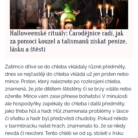
Halloweenské rituály: Čarodějnice radí, jak
za pomoci kouzel a talismanů získat peníze,
lásku a štěstí
Zatímco dříve se do chleba vkládaly různé předměty,
dnes se nejčastěji do chleba vkládá už jen prsten nebo
mince. Prsten, který naleznete po rozkrojení chleba,
znamená, že jste dítětem štěstěny či se brzy vdáte nebo
oženíte. Mince vám zase přinese bohatství. V minulosti
ale hospodyňky zapékaly do chleba i další předměty,
jako třeba hůl a hadr. Hůl znamenala problémy v lásce
či sňatku a hadr byl předzvěstí chudoby. Pokud někdo
v barmbracku našel hrách, znamenalo to, že se nikdy
nevdá či neožení. Tento chléb se od 19. století v Irsku