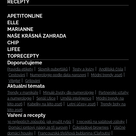
RECEPTY
APETITONLINE
ELLE
MARIANNE
NAŠE KRÁSNÁ ZAHRADA
CHIP
LIFEE
TOPRECEPTY
Doporučujeme
Pravidla etikety
Slovník puberťáků
Testy a kvízy
Andělská čísla
Cestování
Numerologie podle data narození
Módní trendy 2026
Vítejte!
Grilování
Aktuální témata
Trendy v manikúře
Minulé životy dle numerologie
Partnerské vztahy
a numerologie
Seriál Ulice
Umělá inteligence
Módní trendy na
léto 2026
Kabelky na léto 2026
Letní účesy 2026
Trendy boty na
léto 2026
Vaření a recepty
30 nejlepších způsobů, jak využít rybíz
7 receptů na salátové zálivky
Domácí iontový nápoj ze tří surovin
Čokoládové brownies
Vláčné
domácí housky
Francouzská třešňová bublanina (Clafoutis)