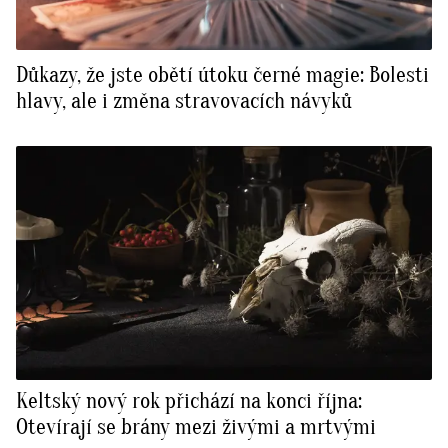
Důkazy, že jste obětí útoku černé magie: Bolesti
hlavy, ale i změna stravovacích návyků
Keltský nový rok přichází na konci října:
Otevírají se brány mezi živými a mrtvými