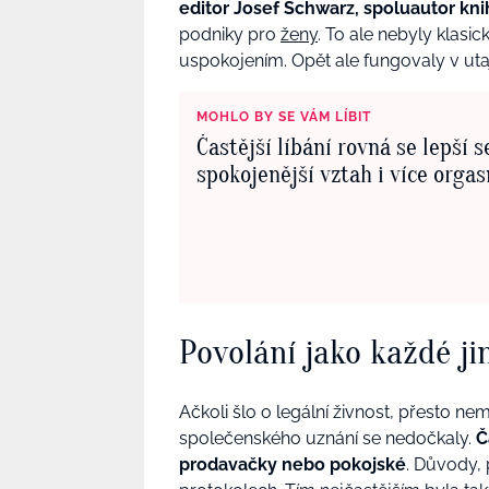
editor Josef Schwarz, spoluautor kn
podniky pro
ženy
. To ale nebyly klasi
uspokojením. Opět ale fungovaly v utaje
MOHLO BY SE VÁM LÍBIT
Častější líbání rovná se lepší s
spokojenější vztah i více orga
Povolání jako každé ji
Ačkoli šlo o legální živnost, přesto ne
společenského uznání se nedočkaly.
Č
prodavačky nebo pokojské
. Důvody, 