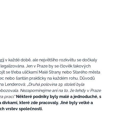
rií
v každé době, ale největšího rozkvětu se dočkaly
ce legalizována. Jen v Praze by se člověk takových
rojít se třeba uličkami Malé Strany nebo Starého města
inec nebo šantán prakticky na každém rohu. Důvodů
lena Lenderová:
„Druhá polovina 19. století byla
obozovala. Nezapomínejme ani na to, že tehdy v Praze
za prací.“
Některé podniky byly malé a jednoduché, s
dívkami, které zde pracovaly. Jiné byly velké a
ších vrstev společnosti.