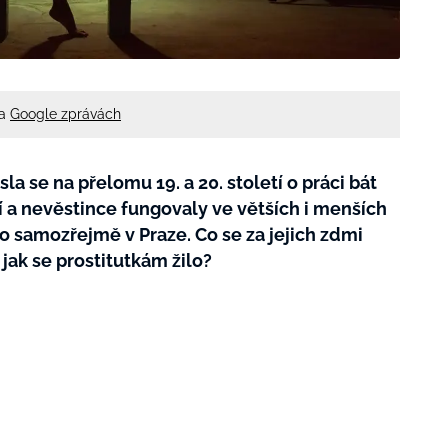
na
Google zprávách
a se na přelomu 19. a 20. století o práci bát
í a nevěstince fungovaly ve větších i menších
lo samozřejmě v Praze. Co se za jejich zdmi
jak se prostitutkám žilo?