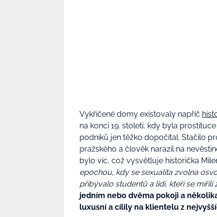
Vykřičené domy existovaly napříč
histo
na konci 19. století, kdy byla prostitu
podniků jen těžko dopočítal. Stačilo p
pražského a člověk narazil na nevěst
bylo víc, což vysvětluje historička Mi
epochou, kdy se sexualita zvolna osv
přibývalo studentů a lidí, kteří se mířili 
jedním nebo dvěma pokoji a několika 
luxusní a cílily na klientelu z nejvyš