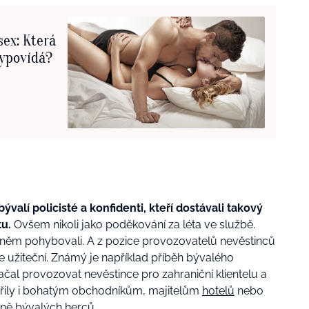
sex: Která
vypovídá?
ývalí policisté a konfidenti, kteří dostávali takový
tu.
Ovšem nikoli jako poděkování za léta ve službě.
 se v něm pohybovali. A z pozice provozovatelů nevěstinců
e užiteční. Známý je například příběh bývalého
čal provozovat nevěstince pro zahraniční klientelu a
atřily i bohatým obchodníkům, majitelům
hotelů
nebo
tně bývalých herců.