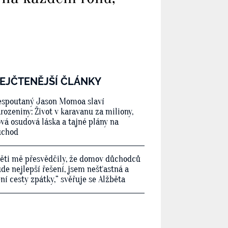
EJČTENĚJŠÍ ČLÁNKY
spoutaný Jason Momoa slaví
rozeniny: Život v karavanu za miliony,
vá osudová láska a tajné plány na
ůchod
ěti mě přesvědčily, že domov důchodců
de nejlepší řešení, jsem nešťastná a
ní cesty zpátky,“ svěřuje se Alžběta