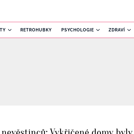
ITY
RETROHUBKY
PSYCHOLOGIE
ZDRAVÍ
 nevěstinců: Vykřičené domy byl