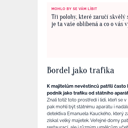
MOHLO BY SE VÁM LÍBIT
Tři polohy, které zaručí skvělý 
je ta vaše oblíbená a co o vás 
Bordel jako trafika
K majitelům nevěstinců patřili často b
podnik jako trafiku od státního apará
Znali totiž toto prostředí i lidi, kteří
pak mohli být státnímu aparátu i nadál
detektiva Emanuela Kauckého, který za
získal velký majetek. Veřejné domy p
restaurací, ale i různým umělcům vče