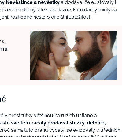
ihy Nevěstince a nevěstky
a dodává, že existovaly i
cké veřejné domy, ale spíše lázně, kam dámy mířily za
ní, rozhodně nešlo o oficiální záležitost.
ex,
smů
né
měly prostitutky většinou na růžích ustláno a
asto své tělo začaly prodávat služky, dělnice,
proč se na tuto dráhu vydaly, se evidovaly v úředních