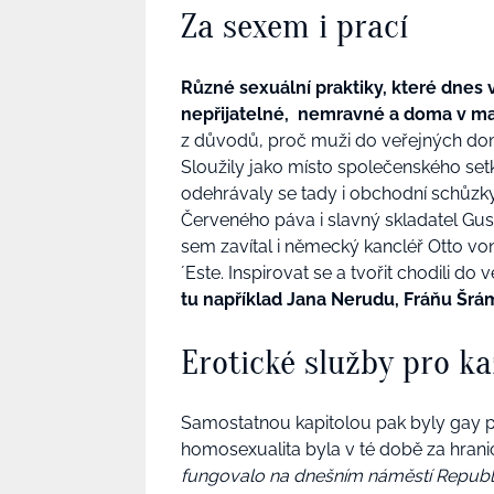
Za sexem i prací
Různé sexuální praktiky, které dnes
nepřijatelné, nemravné a doma v ma
z důvodů, proč muži do veřejných domů 
Sloužily jako místo společenského setk
odehrávaly se tady i obchodní schůzk
Červeného páva i slavný skladatel Gu
sem zavítal i německý kancléř Otto vo
´Este. Inspirovat se a tvořit chodili do
tu například Jana Nerudu, Fráňu Š
Erotické služby pro k
Samostatnou kapitolou pak byly gay po
homosexualita byla v té době za hrani
fungovalo na dnešním náměstí Republik