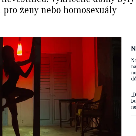
a pro ženy nebo homosexuály
N
Ne
na
no
d
„D
bu
ne