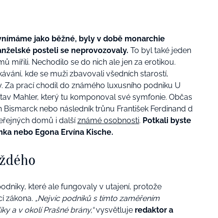
 vnímáme jako běžné, byly v době monarchie
nželské posteli se neprovozovaly.
To byl také jeden
mířili. Nechodilo se do nich ale jen za erotikou.
ávání, kde se muži zbavovali všedních starostí,
y. Za prací chodil do známého luxusního podniku U
stav Mahler, který tu komponoval své symfonie. Občas
n Bismarck nebo následník trůnu František Ferdinand d
 veřejných domů i další
známé osobnosti
.
Potkali byste
rámka nebo Egona Ervína Kische.
aždého
dniky, které ale fungovaly v utajení, protože
cí zákona.
„Nejvíc podniků s tímto zaměřením
y a v okolí Prašné brány,“
vysvětluje
redaktor a