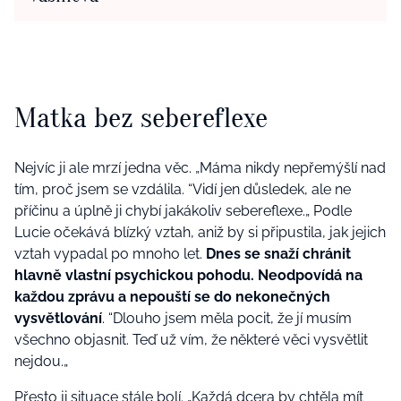
Matka bez sebereflexe
Nejvíc ji ale mrzí jedna věc. „Máma nikdy nepřemýšlí nad
tím, proč jsem se vzdálila. “Vidí jen důsledek, ale ne
příčinu a úplně ji chybí jakákoliv sebereflexe.„ Podle
Lucie očekává blízký vztah, aniž by si připustila, jak jejich
vztah vypadal po mnoho let.
Dnes se snaží chránit
hlavně vlastní psychickou pohodu. Neodpovídá na
každou zprávu a nepouští se do nekonečných
vysvětlování
. “Dlouho jsem měla pocit, že jí musím
všechno objasnit. Teď už vím, že některé věci vysvětlit
nejdou.„
Přesto ji situace stále bolí. „Každá dcera by chtěla mít