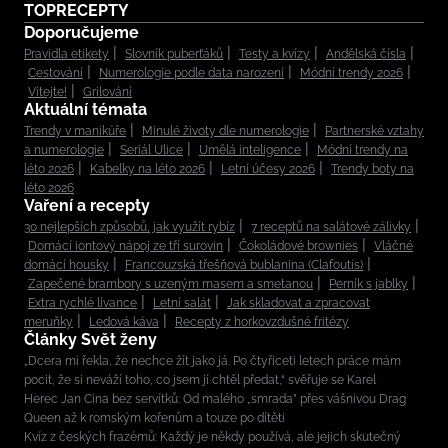
TOPRECEPTY
Doporučujeme
Pravidla etikety
Slovník puberťáků
Testy a kvízy
Andělská čísla
Cestování
Numerologie podle data narození
Módní trendy 2026
Vítejte!
Grilování
Aktuální témata
Trendy v manikúře
Minulé životy dle numerologie
Partnerské vztahy
a numerologie
Seriál Ulice
Umělá inteligence
Módní trendy na
léto 2026
Kabelky na léto 2026
Letní účesy 2026
Trendy boty na
léto 2026
Vaření a recepty
30 nejlepších způsobů, jak využít rybíz
7 receptů na salátové zálivky
Domácí iontový nápoj ze tří surovin
Čokoládové brownies
Vláčné
domácí housky
Francouzská třešňová bublanina (Clafoutis)
Zapečené brambory s uzeným masem a smetanou
Perník s jablky
Extra rychlé lívance
Letní salát
Jak skladovat a zpracovat
meruňky
Ledová káva
Recepty z horkovzdušné fritézy
Články Svět ženy
„Dcera mi řekla, že nechce žít jako já. Po čtyřiceti letech práce mám
pocit, že si neváží toho, co jsem jí chtěl předat,“ svěřuje se Karel
Herec Jan Cina bez servítků: Od malého „smrada” přes vášnivou Drag
Queen až k romským kořenům a touze po dítěti
Kvíz z českých frazémů: Každý je někdy používá, ale jejich skutečný