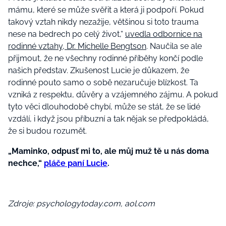
mámu, které se může svěřit a která ji podpoří. Pokud
takový vztah nikdy nezažije, většinou si toto trauma
nese na bedrech po celý život,“
uvedla odbornice na
rodinné vztahy, Dr. Michelle Bengtson
. Naučila se ale
přijmout, že ne všechny rodinné příběhy končí podle
našich představ. Zkušenost Lucie je důkazem, že
rodinné pouto samo o sobě nezaručuje blízkost. Ta
vzniká z respektu, důvěry a vzájemného zájmu. A pokud
tyto věci dlouhodobě chybí, může se stát, že se lidé
vzdálí, i když jsou příbuzní a tak nějak se předpokládá,
že si budou rozumět.
„Maminko, odpusť mi to, ale můj muž tě u nás doma
nechce,“
pláče paní Lucie
.
Zdroje: psychologytoday.com, aol.com