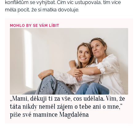
konfliktům se vyhýbat. Čím víc ustupovala, tím více
měla pocit, že si matka dovoluje.
MOHLO BY SE VÁM LÍBIT
„Mami, děkuji ti za vše, cos udělala. Vím, že
táta nikdy neměl zájem o tebe ani o mne,”
píše své mamince Magdaléna