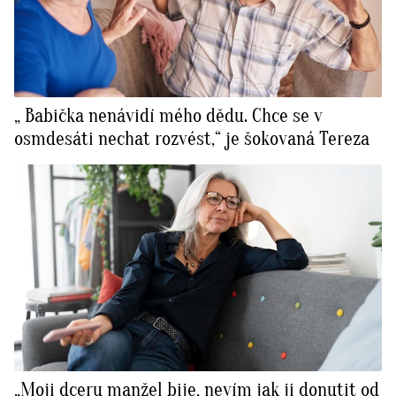
„ Babička nenávidí mého dědu. Chce se v
osmdesáti nechat rozvést,“ je šokovaná Tereza
„Moji dceru manžel bije, nevím jak ji donutit od