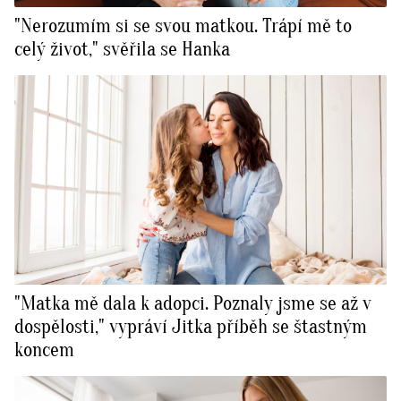
"Nerozumím si se svou matkou. Trápí mě to
celý život," svěřila se Hanka
"Matka mě dala k adopci. Poznaly jsme se až v
dospělosti," vypráví Jitka příběh se štastným
koncem