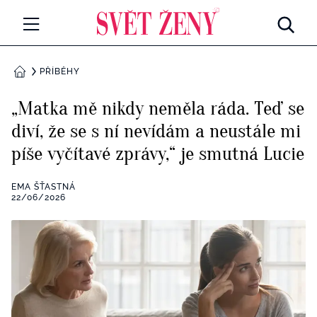
Svetzeny.cz
MÓDA A KRÁSA
PŘÍBĚHY
DOMŮ
CELEBRITY
„Matka mě nikdy neměla ráda. Teď se
Všechny kategorie
diví, že se s ní nevídám a neustále mi
RETROHUBKY
píše vyčítavé zprávy,“ je smutná Lucie
Rozhovory
PSYCHOLOGIE
EMA ŠŤASTNÁ
Všechny kategorie
22/06/2026
ZDRAVÍ
Seberozvoj
Všechny kategorie
ZÁBAVA
Životní styl
Všechny kategorie
BYDLENÍ
Testy a kvízy
Všechny kategorie