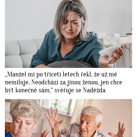
„Manžel mi po třiceti letech řekl, že už mě
nemiluje. Neodchází za jinou ženou, jen chce
být konečně sám,“ svěřuje se Naděžda