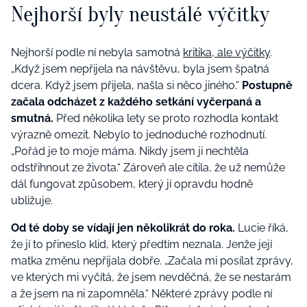
Nejhorší byly neustálé výčitky
Nejhorší podle ní nebyla samotná
kritika, ale výčitky
.
„Když jsem nepřijela na návštěvu, byla jsem špatná
dcera. Když jsem přijela, našla si něco jiného.“
Postupně
začala odcházet z každého setkání vyčerpaná a
smutná.
Před několika lety se proto rozhodla kontakt
výrazně omezit. Nebylo to jednoduché rozhodnutí.
„Pořád je to moje máma. Nikdy jsem ji nechtěla
odstřihnout ze života.“ Zároveň ale cítila, že už nemůže
dál fungovat způsobem, který jí opravdu hodně
ubližuje.
Od té doby se vídají jen několikrát do roka.
Lucie říká,
že jí to přineslo klid, který předtím neznala. Jenže její
matka změnu nepřijala dobře. „Začala mi posílat zprávy,
ve kterých mi vyčítá, že jsem nevděčná, že se nestarám
a že jsem na ni zapomněla.“ Některé zprávy podle ní