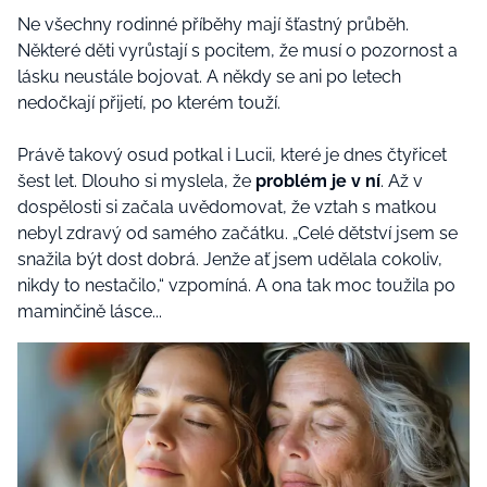
Ne všechny rodinné příběhy mají šťastný průběh.
Některé děti vyrůstají s pocitem, že musí o pozornost a
lásku neustále bojovat. A někdy se ani po letech
nedočkají přijetí, po kterém touží.
Právě takový osud potkal i Lucii, které je dnes čtyřicet
šest let. Dlouho si myslela, že
problém je v ní
. Až v
dospělosti si začala uvědomovat, že vztah s matkou
nebyl zdravý od samého začátku. „Celé dětství jsem se
snažila být dost dobrá. Jenže ať jsem udělala cokoliv,
nikdy to nestačilo,“ vzpomíná. A ona tak moc toužila po
maminčině lásce...