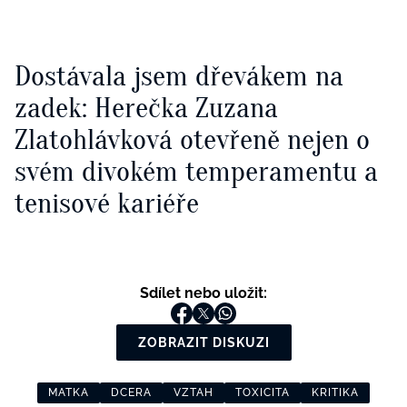
Dostávala jsem dřevákem na
zadek: Herečka Zuzana
Zlatohlávková otevřeně nejen o
svém divokém temperamentu a
tenisové kariéře
Sdílet nebo uložit:
ZOBRAZIT DISKUZI
MATKA
DCERA
VZTAH
TOXICITA
KRITIKA