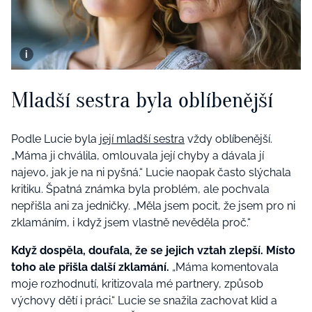
Mladší sestra byla oblíbenější
Podle Lucie byla
její mladší sestra
vždy oblíbenější.
„Máma ji chválila, omlouvala její chyby a dávala jí
najevo, jak je na ni pyšná.“ Lucie naopak často slýchala
kritiku. Špatná známka byla problém, ale pochvala
nepřišla ani za jedničky. „Měla jsem pocit, že jsem pro ni
zklamáním, i když jsem vlastně nevěděla proč.“
Když dospěla, doufala, že se jejich vztah zlepší. Místo
toho ale přišla další zklamání.
„Máma komentovala
moje rozhodnutí, kritizovala mé partnery, způsob
výchovy dětí i práci.“ Lucie se snažila zachovat klid a