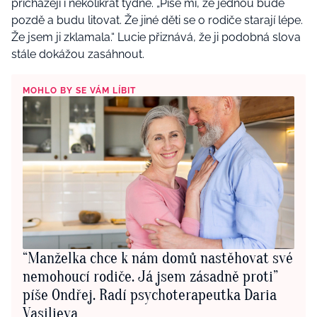
přicházejí i několikrát týdně. „Píše mi, že jednou bude
pozdě a budu litovat. Že jiné děti se o rodiče starají lépe.
Že jsem ji zklamala.“ Lucie přiznává, že ji podobná slova
stále dokážou zasáhnout.
MOHLO BY SE VÁM LÍBIT
“Manželka chce k nám domů nastěhovat své
nemohoucí rodiče. Já jsem zásadně proti”
píše Ondřej. Radí psychoterapeutka Daria
Vasilieva