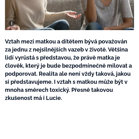
BurdaMedia
Tvoření
Extra
SVĚT ŽENY - 599 KČ
Rady a tipy
ROČNÍ PŘEDPLATNÉ SVĚT ŽENY +
SADA PRODUKTŮ MANA (10 ks)
Vztah mezi matkou a dítětem bývá považován
za jednu z nejsilnějších vazeb v životě. Většina
lidí vyrůstá s představou, že právě matka je
člověk, který je bude bezpodmínečně milovat a
podporovat. Realita ale není vždy taková, jakou
si představujeme. I vztah s matkou může být v
mnoha směrech toxický. Přesně takovou
zkušenost má i Lucie.