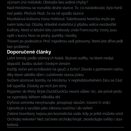
význam zná málokdo. Obstojíte bez jediné chyby?
Nad Hirošimou se rozsvítilo druhé slunce. To, co následovalo, bylo horší
než peklo. Přeživší říkali, že na ně spadlo slunce
Muzikálová královna Hana Holišová: Talentovaná herečka muže po
svém boku tají. Otázky ohledně mateřství jí přijdou velice nezdvořilé
Kalhoty, které si letošní léto zamilovaly zralé Francouzky. Vzory jsou
opět v kurzu: Nosí se pruhy, puntíky i kostky
Trávení po padesátce: Proč najednou vadí potraviny, které jste dříve jedli
bez problémů
Doporučené články
Letní trendy podle vášnivých Italek. Stylové outfity, na které nedají
dopustit, budou slušet i českým ženám
Každý večer jen scrollování na gauči a ticho? Zkuste s partnerem rutinu,
díky které uklidíte dům i zažehnete starou jiskru
Svržení atomové bomby na Hirošimu: V nepředstavitelném žáru se část
lidí vypařila. Zůstaly po nich jen stíny
Rýpanec do Mety. Brýle DuckDuckGo neumí vůbec nic, ale právě proto
se vyprodaly během několika dní
Dýňová semínka nevyhazujte, prospívají vlasům, trávení či srdci.
Upravte je a využijte jako zdravou svačinu i do vaření
Zelené brambory nejsou jen kosmetická vada. Kdy je ještě můžete sníst
Orchidej nekvete? Než začnete orchidej hnojit, zkontrolujte světlo i stav
kořenů