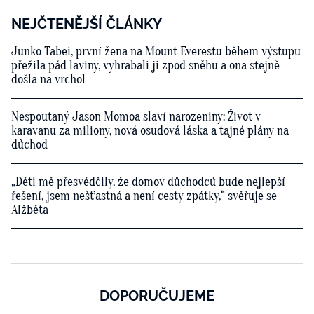
NEJČTENĚJŠÍ ČLÁNKY
Junko Tabei, první žena na Mount Everestu během výstupu
přežila pád laviny, vyhrabali ji zpod sněhu a ona stejně
došla na vrchol
Nespoutaný Jason Momoa slaví narozeniny: Život v
karavanu za miliony, nová osudová láska a tajné plány na
důchod
„Děti mě přesvědčily, že domov důchodců bude nejlepší
řešení, jsem nešťastná a není cesty zpátky,“ svěřuje se
Alžběta
DOPORUČUJEME