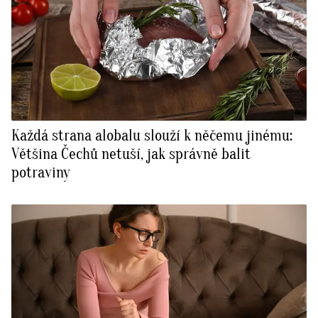
Každá strana alobalu slouží k něčemu jinému:
Většina Čechů netuší, jak správně balit
potraviny