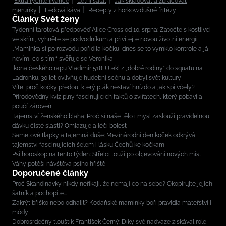
Extra rychlé lívance
Letní salát
Jak skladovat a zpracovat
meruňky
Ledová káva
Recepty z horkovzdušné fritézy
Články Svět ženy
Týdenní tarotová předpověď Alice Cross od 10. srpna: Zatočte s kostlivci
ve skříni, vyhněte se podvodníkům a přivítejte novou životní energii
„Maminka si po rozvodu pořídila kočku, dnes se to vymklo kontrole a já
nevím, co s tím,“ svěřuje se Veronika
Ikona českého rapu Vladimír 518: Utekl z „dobré rodiny“ do squatu na
Ladronku. 30 let ovlivňuje hudební scénu a dobyl svět kultury
Víte, proč kočky předou, který pták nestaví hnízdo a jak spí včely?
Přírodovědný kvíz plný fascinujících faktů o zvířatech, který pobaví a
poučí zároveň
Tajemství ženského blaha: Proč si naše tělo i mysl zaslouží pravidelnou
dávku čisté slasti? Omlazuje a léčí bolest
Sametové tlapky a tajemná duše: Mezinárodní den koček odkrývá
tajemství fascinujících šelem i lásku Čechů ke kočkám
Psí horoskop na tento týden: Střelci touží po objevování nových míst,
Váhy potěší návštěva psího hřiště
Doporučené články
Proč Skandinávky nikdy neříkají, že nemají co na sebe? Okopírujte jejich
šatník a pochopíte...
Zakrýt bříško nebo odhalit? Kodaňské maminky boří pravidla mateřství i
módy
Dobrosrdečný tlouštík František Černý: Díky své nadváze získával role,