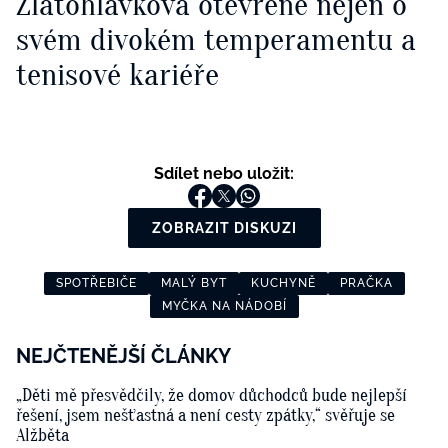
Zlatohlávková otevřeně nejen o
svém divokém temperamentu a
tenisové kariéře
Sdílet nebo uložit:
ZOBRAZIT DISKUZI
SPOTŘEBIČE
MALÝ BYT
KUCHYNĚ
PRAČKA
MYČKA NA NÁDOBÍ
NEJČTENĚJŠÍ ČLÁNKY
„Děti mě přesvědčily, že domov důchodců bude nejlepší
řešení, jsem nešťastná a není cesty zpátky,“ svěřuje se
Alžběta