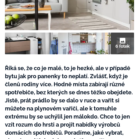
BurdaMedia
Tvoření
Extra
SVĚT ŽENY - 599 KČ
Rady a tipy
ROČNÍ PŘEDPLATNÉ SVĚT ŽENY +
SADA PRODUKTŮ MANA (10 ks)
6 fotek
Říká se, že co je malé, to je hezké, ale v případě
bytu jak pro panenky to neplatí. Zvlášť, když je
členů rodiny více. Hodně místa zabírají různé
spotřebiče, bez kterých se dnes těžko obejdete.
Jistě, prát prádlo by se dalo v ruce a vařit si
můžete na plynovém vařiči, ale k tomuhle
extrému by se uchýlil jen málokdo. Chce to jen
vzít rozum do hrsti a projít nabídky výrobců
domácích spotřebičů. Poradíme, jaké vybrat,