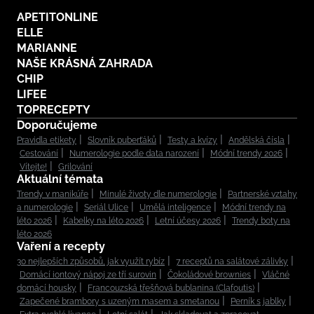
APETITONLINE
ELLE
MARIANNE
NAŠE KRÁSNÁ ZAHRADA
CHIP
LIFEE
TOPRECEPTY
Doporučujeme
Pravidla etikety
Slovník puberťáků
Testy a kvízy
Andělská čísla
Cestování
Numerologie podle data narození
Módní trendy 2026
Vítejte!
Grilování
Aktuální témata
Trendy v manikúře
Minulé životy dle numerologie
Partnerské vztahy
a numerologie
Seriál Ulice
Umělá inteligence
Módní trendy na
léto 2026
Kabelky na léto 2026
Letní účesy 2026
Trendy boty na
léto 2026
Vaření a recepty
30 nejlepších způsobů, jak využít rybíz
7 receptů na salátové zálivky
Domácí iontový nápoj ze tří surovin
Čokoládové brownies
Vláčné
domácí housky
Francouzská třešňová bublanina (Clafoutis)
Zapečené brambory s uzeným masem a smetanou
Perník s jablky