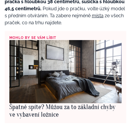
pračka s hloubkou 38 centimetrů, sušička s hloubkou
46,5 centimetrů.
Pokud jde o pračku, volte úzký model
s předním otvíráním. Ta zabere nejméně
místa
ze všech
praček, co na trhu najdete.
MOHLO BY SE VÁM LÍBIT
Špatně spíte? Můžou za to základní chyby
ve vybavení ložnice