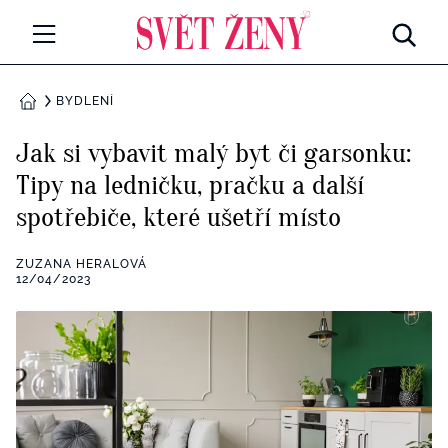
Svetzeny.cz
MÓDA A KRÁSA
BYDLENÍ
DOMŮ
CELEBRITY
Jak si vybavit malý byt či garsonku:
Všechny kategorie
Tipy na ledničku, pračku a další
RETROHUBKY
spotřebiče, které ušetří místo
Rozhovory
PSYCHOLOGIE
ZUZANA HERALOVÁ
Všechny kategorie
12/04/2023
ZDRAVÍ
Seberozvoj
Všechny kategorie
ZÁBAVA
Životní styl
Všechny kategorie
BYDLENÍ
Testy a kvízy
Všechny kategorie