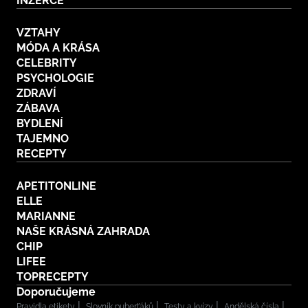
INZERCE
VZTAHY
MÓDA A KRÁSA
CELEBRITY
PSYCHOLOGIE
ZDRAVÍ
ZÁBAVA
BYDLENÍ
TAJEMNO
RECEPTY
APETITONLINE
ELLE
MARIANNE
NAŠE KRÁSNÁ ZAHRADA
CHIP
LIFEE
TOPRECEPTY
Doporučujeme
Pravidla etikety
Slovník puberťáků
Testy a kvízy
Andělská čísla