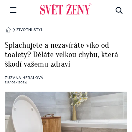
Svetzeny.cz
MÓDA A KRÁSA
ŽIVOTNÍ STYL
DOMŮ
CELEBRITY
Splachujete a nezavíráte víko od
Všechny kategorie
toalety? Děláte velkou chybu, která
RETROHUBKY
škodí vašemu zdraví
Rozhovory
PSYCHOLOGIE
ZUZANA HERALOVÁ
Všechny kategorie
28/01/2024
ZDRAVÍ
Seberozvoj
Všechny kategorie
ZÁBAVA
Životní styl
Všechny kategorie
BYDLENÍ
Testy a kvízy
Všechny kategorie