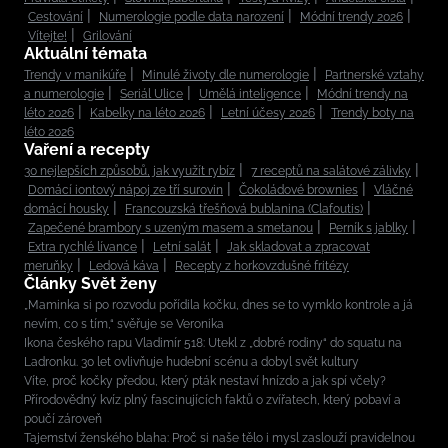
Cestování
Numerologie podle data narození
Módní trendy 2026
Vítejte!
Grilování
Aktuální témata
Trendy v manikúře
Minulé životy dle numerologie
Partnerské vztahy
a numerologie
Seriál Ulice
Umělá inteligence
Módní trendy na
léto 2026
Kabelky na léto 2026
Letní účesy 2026
Trendy boty na
léto 2026
Vaření a recepty
30 nejlepších způsobů, jak využít rybíz
7 receptů na salátové zálivky
Domácí iontový nápoj ze tří surovin
Čokoládové brownies
Vláčné
domácí housky
Francouzská třešňová bublanina (Clafoutis)
Zapečené brambory s uzeným masem a smetanou
Perník s jablky
Extra rychlé lívance
Letní salát
Jak skladovat a zpracovat
meruňky
Ledová káva
Recepty z horkovzdušné fritézy
Články Svět ženy
„Maminka si po rozvodu pořídila kočku, dnes se to vymklo kontrole a já
nevím, co s tím,“ svěřuje se Veronika
Ikona českého rapu Vladimír 518: Utekl z „dobré rodiny“ do squatu na
Ladronku. 30 let ovlivňuje hudební scénu a dobyl svět kultury
Víte, proč kočky předou, který pták nestaví hnízdo a jak spí včely?
Přírodovědný kvíz plný fascinujících faktů o zvířatech, který pobaví a
poučí zároveň
Tajemství ženského blaha: Proč si naše tělo i mysl zaslouží pravidelnou