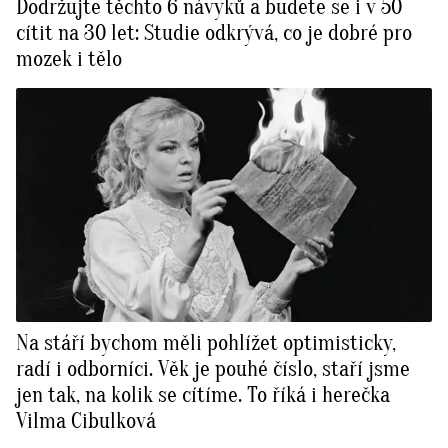
Dodržujte těchto 6 návyků a budete se i v 50
cítit na 30 let: Studie odkrývá, co je dobré pro
mozek i tělo
Na stáří bychom měli pohlížet optimisticky,
radí i odborníci. Věk je pouhé číslo, staří jsme
jen tak, na kolik se cítíme. To říká i herečka
Vilma Cibulková