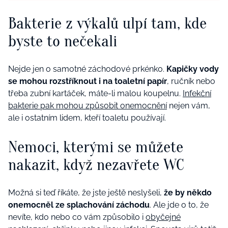
Bakterie z výkalů ulpí tam, kde
byste to nečekali
Nejde jen o samotné záchodové prkénko.
Kapičky vody
se mohou rozstříknout i na toaletní papír
, ručník nebo
třeba zubní kartáček, máte-li malou koupelnu.
Infekční
bakterie pak mohou způsobit onemocnění
nejen vám,
ale i ostatním lidem, kteří toaletu používají.
Nemoci, kterými se můžete
nakazit, když nezavřete WC
Možná si teď říkáte, že jste ještě neslyšeli,
že by někdo
onemocněl ze splachování záchodu
. Ale jde o to, že
nevíte, kdo nebo co vám způsobilo i
obyčejné