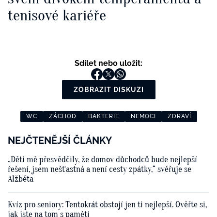
tenisové kariéře
Sdílet nebo uložit:
ZOBRAZIT DISKUZI
WC
ZÁCHOD
BAKTERIE
NEMOCI
ZDRAVÍ
NEJČTENĚJŠÍ ČLÁNKY
„Děti mě přesvědčily, že domov důchodců bude nejlepší
řešení, jsem nešťastná a není cesty zpátky,“ svěřuje se
Alžběta
Kvíz pro seniory: Tentokrát obstojí jen ti nejlepší. Ověřte si,
jak jste na tom s pamětí