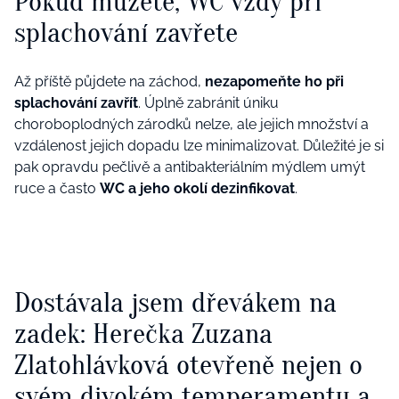
Pokud můžete, WC vždy při
splachování zavřete
Až příště půjdete na záchod,
nezapomeňte ho při
splachování zavřít
. Úplně zabránit úniku
choroboplodných zárodků nelze, ale jejich množství a
vzdálenost jejich dopadu lze minimalizovat. Důležité je si
pak opravdu pečlivě a antibakteriálním mýdlem umýt
ruce a často
WC a jeho okolí dezinfikovat
.
Dostávala jsem dřevákem na
zadek: Herečka Zuzana
Zlatohlávková otevřeně nejen o
svém divokém temperamentu a