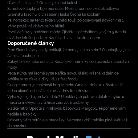
dávku čisté slasti? Omlazuje a léčí bolest
Sametové tlapky a tajemná duše: Mezinárodní den koček odkrývá
tajemství fascinujících šelem i lásku Čechů ke kočkám
Psí horoskop na tento týden: Střelci touží po objevování nových míst,
Váhy potěší návštěva psího hřiště
První vlaštovky podzimní módy: Zjistěte s předstihem, jakých 5 trendů
ovládne letošní podzim. Například saka s vosím pasem
Doporučené články
Proč Skandinávky nikdy neříkají, že nemají co na sebe? Okopírujte jejich
šatník a pochopíte...
Zakrýt bříško nebo odhalit? Kodaňské maminky boří pravidla mateřství i
módy
Pepa Kůrka má kromě syna Rafíka novou lásku: Krásná kadeřnice
Adélka si ho získala díky jídlu z fast foodu
Google omezuje možnosti bezplatného Gmailu, zlobí se uživatele. V
lednu ukončí odesílání zpráv z adres třetích stran
Vyhazujete jídlo jen kvůli datu? U některých potravin děláte chybu, u
masa či měkkých sýrů hrozí zdravotní problémy
Sladké retro: Upečte si hrnkovou bábovku z Margotky. Připomene vám
neděle u babičky
Odkvetly vám petúnie a macešky? Verbena udrží truhlíky plné květů až
do podzimu