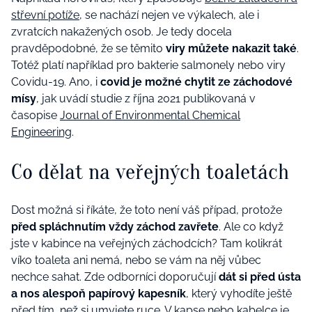
střevní potíže
, se nachází nejen ve výkalech, ale i
zvratcích nakažených osob. Je tedy docela
pravděpodobné, že se těmito
viry můžete nakazit také
.
Totéž platí například pro bakterie salmonely nebo viry
Covidu-19. Ano, i
covid je možné chytit ze záchodové
mísy
, jak uvádí studie z října 2021 publikovaná v
časopise
Journal of Environmental Chemical
Engineering
.
Co dělat na veřejných toaletách
Dost možná si říkáte, že toto není váš případ, protože
před spláchnutím vždy záchod zavřete
. Ale co když
jste v kabince na veřejných záchodcích? Tam kolikrát
víko toaleta ani nemá, nebo se vám na něj vůbec
nechce sahat. Zde odborníci doporučují
dát si před ústa
a nos alespoň papírový kapesník
, který vyhodíte ještě
před tím, než si umyjete ruce. V kapse nebo kabelce je