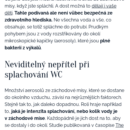
mísy, když jste spláchli. A dost možná to
dělají i vaše
děti
.
Tahle podívaná ale není vůbec bezpečná ze
zdravotního hlediska.
Ne všechna voda a vše, co
obsahuje, se totiž spláchne do potrubí. Prudkým
pohybem jsou z vody rozstřikovány do okolí
mikroskopické kapičky (aerosoly), které jsou
plné
bakterií z výkalů
.
Neviditelný nepřítel při
splachování WC
Množství aerosolů ze záchodové mísy, které se dostane
do okolního vzduchu, závisí na nejrůznějších faktorech.
Stejně tak to, jak daleko dopadnou. Roli hraje například
to,
jaká je intenzita splachování, nebo kolik vody je
v záchodové míse
. Každopádně je jich dost na to, aby
se dostaly i do okolí. Studie publikovaná v časopise
The