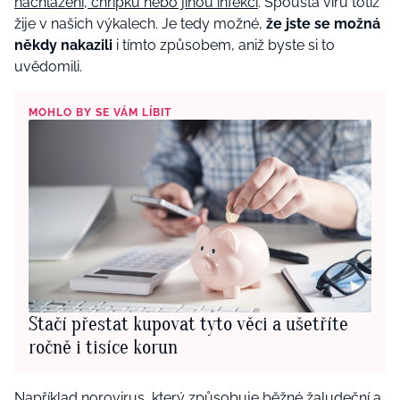
nachlazení, chřipku nebo jinou infekci
. Spousta virů totiž
žije v našich výkalech. Je tedy možné,
že jste se možná
někdy nakazili
i tímto způsobem, aniž byste si to
uvědomili.
MOHLO BY SE VÁM LÍBIT
Stačí přestat kupovat tyto věci a ušetříte
ročně i tisíce korun
Například norovirus, který způsobuje
běžné žaludeční a