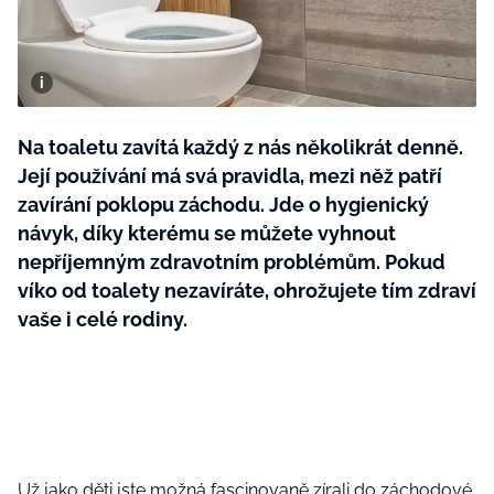
BurdaMedia
Tvoření
Extra
SVĚT ŽENY - 599 KČ
Rady a tipy
ROČNÍ PŘEDPLATNÉ SVĚT ŽENY +
SADA PRODUKTŮ MANA (10 ks)
Na toaletu zavítá každý z nás několikrát denně.
Její používání má svá pravidla, mezi něž patří
zavírání poklopu záchodu. Jde o hygienický
návyk, díky kterému se můžete vyhnout
nepříjemným zdravotním problémům. Pokud
víko od toalety nezavíráte, ohrožujete tím zdraví
vaše i celé rodiny.
Už jako děti jste možná fascinovaně zírali do záchodové