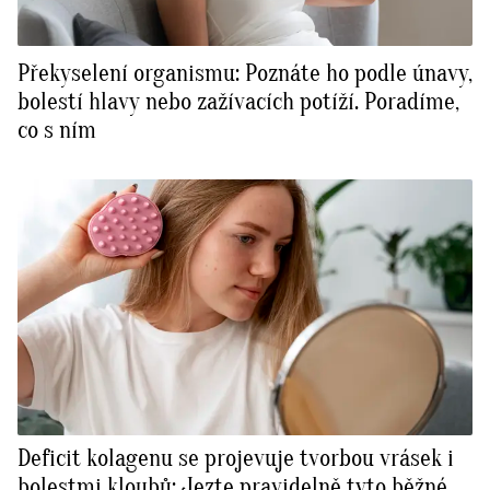
Překyselení organismu: Poznáte ho podle únavy,
bolestí hlavy nebo zažívacích potíží. Poradíme,
co s ním
Deficit kolagenu se projevuje tvorbou vrásek i
bolestmi kloubů: Jezte pravidelně tyto běžné