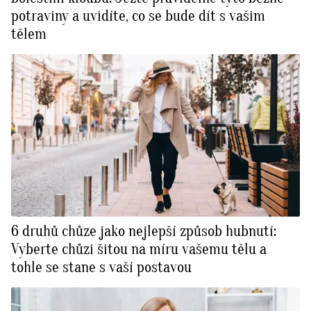
potraviny a uvidíte, co se bude dít s vašim
tělem
6 druhů chůze jako nejlepší způsob hubnutí:
Vyberte chůzi šitou na míru vašemu tělu a
tohle se stane s vaší postavou