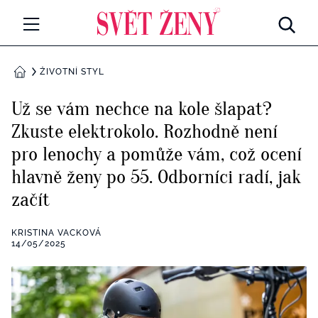
Svetzeny.cz
MÓDA A KRÁSA
ŽIVOTNÍ STYL
DOMŮ
CELEBRITY
Už se vám nechce na kole šlapat?
Všechny kategorie
Zkuste elektrokolo. Rozhodně není
RETROHUBKY
pro lenochy a pomůže vám, což ocení
Rozhovory
PSYCHOLOGIE
hlavně ženy po 55. Odborníci radí, jak
začít
Všechny kategorie
ZDRAVÍ
Seberozvoj
KRISTINA VACKOVÁ
Všechny kategorie
14/05/2025
ZÁBAVA
Životní styl
Všechny kategorie
BYDLENÍ
Testy a kvízy
Všechny kategorie