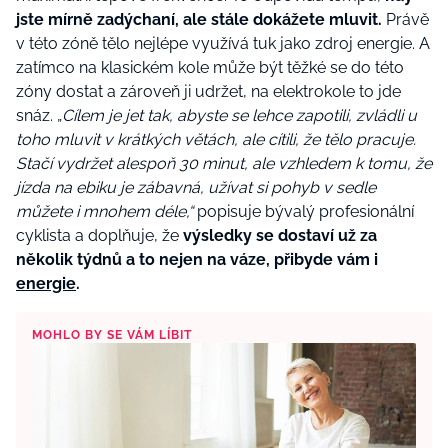
jste mírně zadýchaní, ale stále dokážete mluvit.
Právě
v této zóně tělo nejlépe využívá tuk jako zdroj energie. A
zatímco na klasickém kole může být těžké se do této
zóny dostat a zároveň ji udržet, na elektrokole to jde
snáz.
„
Cílem je jet tak, abyste se lehce zapotili, zvládli u
toho mluvit v krátkých větách, ale cítili, že tělo pracuje.
Stačí vydržet alespoň 30 minut, ale vzhledem k tomu, že
jízda na ebiku je zábavná, užívat si pohyb v sedle
můžete i mnohem déle,“
popisuje bývalý profesionální
cyklista a
doplňuje, že
výsledky se dostaví už za
několik týdnů a to nejen na váze, přibyde vám i
energie
.
MOHLO BY SE VÁM LÍBIT