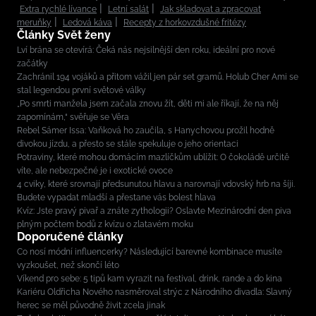
Extra rychlé lívance
Letní salát
Jak skladovat a zpracovat
meruňky
Ledová káva
Recepty z horkovzdušné fritézy
Články Svět ženy
Lví brána se otevírá: Čeká nás nejsilnější den roku, ideální pro nové
začátky
Zachránil 194 vojáků a přitom vážil jen pár set gramů. Holub Cher Ami se
stal legendou první světové války
„Po smrti manžela jsem začala znovu žít, děti mi ale říkají, že na něj
zapomínám,“ svěřuje se Věra
Rebel Sámer Issa: Vaňková ho zaučila, s Hanychovou prožil hodně
divokou jízdu, a přesto se stále spekuluje o jeho orientaci
Potraviny, které mohou domácím mazlíčkům ublížit: O čokoládě určitě
víte, ale nebezpečné je i exotické ovoce
4 cviky, které srovnají předsunutou hlavu a narovnají vdovský hrb na šíji.
Budete vypadat mladší a přestane vás bolest hlava
Kvíz: Jste pravý pivař a znáte zythologii? Oslavte Mezinárodní den piva
plným počtem bodů z kvízu o zlatavém moku
Doporučené články
Co nosí módní influencerky? Následující barevné kombinace musíte
vyzkoušet, než skončí léto
Víkend pro sebe: 5 tipů kam vyrazit na festival, drink, rande a do kina
Kariéru Oldřicha Nového nasměroval strýc z Národního divadla: Slavný
herec se měl původně živit zcela jinak