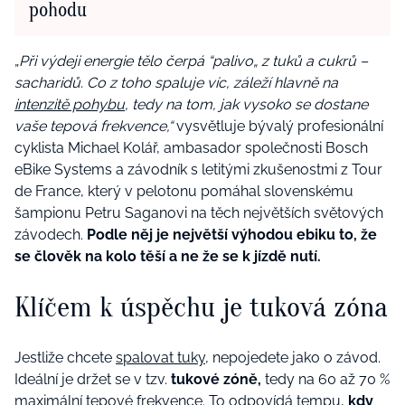
pohodu
„
Při výdeji energie tělo čerpá “palivo„ z tuků a cukrů –
sacharidů. Co z toho spaluje víc, záleží hlavně na
intenzitě pohybu
, tedy na tom, jak vysoko se dostane
vaše tepová frekvence,“
vysvětluje bývalý profesionální
cyklista Michael Kolář, ambasador společnosti Bosch
eBike Systems a závodník s letitými zkušenostmi z Tour
de France, který v pelotonu pomáhal slovenskému
šampionu Petru Saganovi na těch největších světových
závodech.
Podle něj je největší výhodou ebiku to, že
se člověk na kolo těší a ne že se k jízdě nutí.
Klíčem k úspěchu je tuková zóna
Jestliže chcete
spalovat tuky
, nepojedete jako o závod.
Ideální je držet se v tzv.
tukové zóně,
tedy na 60 až 70 %
maximální tepové frekvence. To odpovídá tempu,
kdy