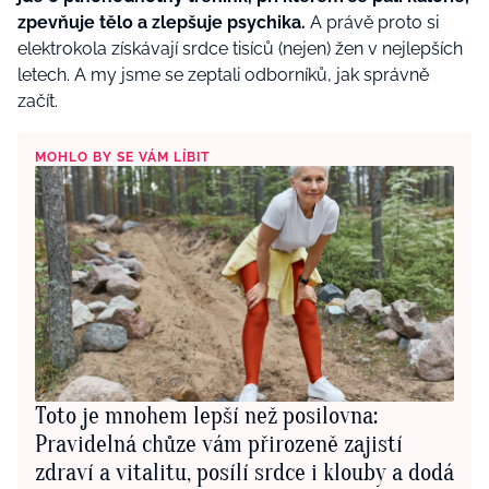
zpevňuje tělo a zlepšuje psychika.
A právě proto si
elektrokola získávají srdce tisíců (nejen) žen v nejlepších
letech. A my jsme se zeptali odborníků, jak správně
začít.
MOHLO BY SE VÁM LÍBIT
Toto je mnohem lepší než posilovna:
Pravidelná chůze vám přirozeně zajistí
zdraví a vitalitu, posílí srdce i klouby a dodá