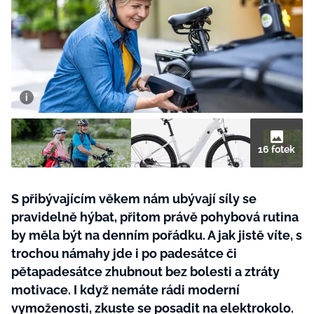
BurdaMedia
Tvoření
Extra
SVĚT ŽENY - 599 KČ
Rady a tipy
ROČNÍ PŘEDPLATNÉ SVĚT ŽENY +
SADA PRODUKTŮ MANA (10 ks)
16 fotek
S přibývajícím věkem nám ubývají síly se
pravidelně hýbat, přitom právě pohybová rutina
by měla být na denním pořádku. A jak jistě víte, s
trochou námahy jde i po padesátce či
pětapadesátce zhubnout bez bolesti a ztráty
motivace. I když nemáte rádi moderní
vymoženosti, zkuste se posadit na elektrokolo.