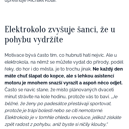
upřesňuje Michael Kolář.
Elektrokolo zvyšuje šanci, že u
pohybu vydržíte
Motivace bývá často tím, co hubnutí hatí nejvíc. Ale u
elektrokola, na němž se můžete vydat do přírody, podél
řeky, do hor i do města, je to trochu jinak.
Ne každý den
máte chuť šlapat do kopce, ale s lehkou asistencí
motoru je mnohem snazší vyrazit a aspoň něco odjet.
Často se navíc stane, že místo plánovaných dvaceti
minut strávíte na kole hodinu, protože vás to baví. „
Je
běžné, že ženy po padesátce přestávají sportovat,
protože je trápí bolesti nebo se cítí nemotorné.
Elektrokolo je v tomhle ohledu revoluce, jelikož získáte
zpět radost z pohybu, aniž byste si ničily klouby,“