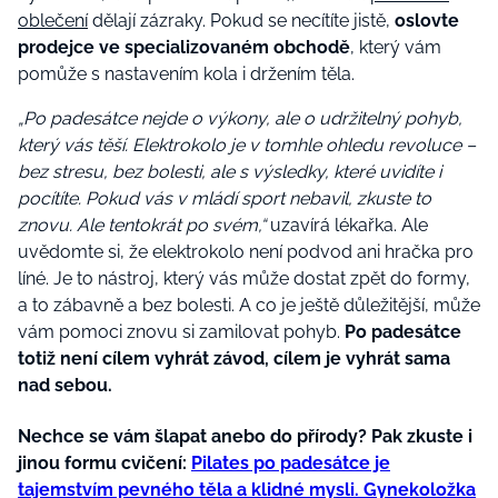
oblečení
dělají zázraky. Pokud se necítíte jistě,
oslovte
prodejce ve specializovaném obchodě
, který vám
pomůže s nastavením kola i držením těla.
„Po padesátce nejde o výkony, ale o udržitelný pohyb,
který vás těší. Elektrokolo je v tomhle ohledu revoluce –
bez stresu, bez bolesti, ale s výsledky, které uvidíte i
pocítíte. Pokud vás v mládí sport nebavil, zkuste to
znovu. Ale tentokrát po svém,“
uzavírá lékařka. Ale
uvědomte si, že elektrokolo není podvod ani hračka pro
líné. Je to nástroj, který vás může dostat zpět do formy,
a to zábavně a bez bolesti. A co je ještě důležitější, může
vám pomoci znovu si zamilovat pohyb.
Po padesátce
totiž není cílem vyhrát závod, cílem je vyhrát sama
nad sebou.
Nechce se vám šlapat anebo do přírody? Pak zkuste i
jinou formu cvičení:
Pilates po padesátce je
tajemstvím pevného těla a klidné mysli. Gynekoložka