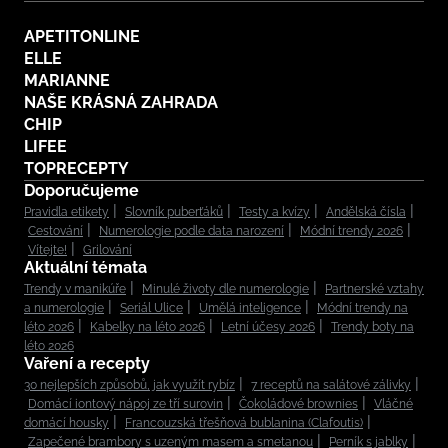
APETITONLINE
ELLE
MARIANNE
NAŠE KRÁSNÁ ZAHRADA
CHIP
LIFEE
TOPRECEPTY
Doporučujeme
Pravidla etikety
Slovník puberťáků
Testy a kvízy
Andělská čísla
Cestování
Numerologie podle data narození
Módní trendy 2026
Vítejte!
Grilování
Aktuální témata
Trendy v manikúře
Minulé životy dle numerologie
Partnerské vztahy
a numerologie
Seriál Ulice
Umělá inteligence
Módní trendy na
léto 2026
Kabelky na léto 2026
Letní účesy 2026
Trendy boty na
léto 2026
Vaření a recepty
30 nejlepších způsobů, jak využít rybíz
7 receptů na salátové zálivky
Domácí iontový nápoj ze tří surovin
Čokoládové brownies
Vláčné
domácí housky
Francouzská třešňová bublanina (Clafoutis)
Zapečené brambory s uzeným masem a smetanou
Perník s jablky