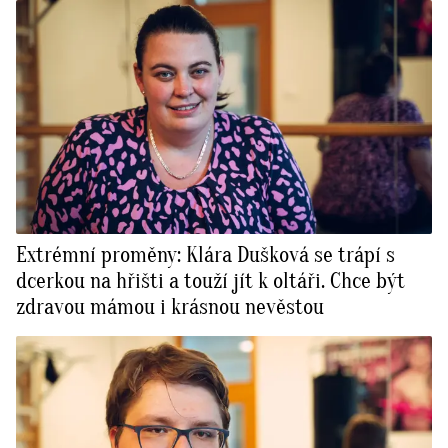
Extrémní proměny: Klára Dušková se trápí s
dcerkou na hřišti a touží jít k oltáři. Chce být
zdravou mámou i krásnou nevěstou