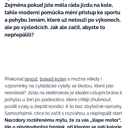
Zejména pokud jste měla ráda jízdu na kole,
tahle moderní pomůcka mění přístup ke sportu
a pohybu ženám, které už netouží po výkonech,
ale po výsledcích. Jak ale začít, abyste to
nepřepálili?
Překonat
lenost
,
bolesti kolen
a možná někdy i
vzpomínky na cyklistické výlety se školou, které jste
nesnášeli? Jízda na elektrokole je ideální vstupní brána k
pohybu u žen po padesátce, které chtějí zhubnout,
posílit svaly a zlepšit kondici. A to bez zbytečné námahy.
Samozřejmě, chce to začít s rozvahou a nepřepálit start.
Navzdory rozšířenému mýtu, že za vás „šlape motor“,
jde o plnohodnotný trénink, při kterém se pálí kalorie,