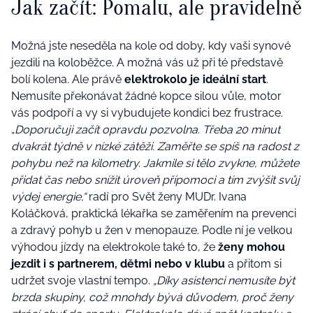
Jak začít: Pomalu, ale pravidelně
Možná jste neseděla na kole od doby, kdy vaši synové
jezdili na koloběžce. A možná vás už při té představě
bolí kolena. Ale právě
elektrokolo je ideální start
.
Nemusíte překonávat žádné kopce silou vůle, motor
vás podpoří a vy si vybudujete kondici bez frustrace.
„
Doporučuji začít opravdu pozvolna. Třeba 20 minut
dvakrát týdně v nízké zátěži. Zaměřte se spíš na radost z
pohybu než na kilometry. Jakmile si tělo zvykne, můžete
přidat čas nebo snížit úroveň přípomoci a tím zvýšit svůj
výdej energie,“
radí pro Svět ženy MUDr. Ivana
Koláčková, praktická lékařka se zaměřením na prevenci
a zdravý pohyb u žen v menopauze. Podle ní je velkou
výhodou jízdy na elektrokole také to, že
ženy mohou
jezdit i s partnerem, dětmi nebo v klubu
a přitom si
udržet svoje vlastní tempo.
„Díky asistenci nemusíte být
brzda skupiny, což mnohdy bývá důvodem, proč ženy