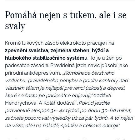
Pomáhá nejen s tukem, ale i se
svaly
Kromě tukových zásob elektrokolo pracuje i na
zpevnění svalstva, zejména stehen, hýždí a
hlubokého stabilizačního systému
. To je u žen po
padesátce zásadní. Pravidelná jízda navíc působí jako
přírodní antidepresivum.
„Kombinace čerstvého
vzduchu, pravidelného pohybu a pocitu kontroly nad
vlastním tělem je nejlepší prevencí
úzkostí
a depresí,
které se často po padesátce objevují,“
dodává
Hendrychová. A Kolář dodává:
„
Pokud jezdíte
pravidelně alespoň 3x- 4x týdně po dobu 30-60 minut,
začnete pozorovat výsledky už za pár týdnů. A to nejen
na váze, ale i na náladě, spánku a celkové energii.“