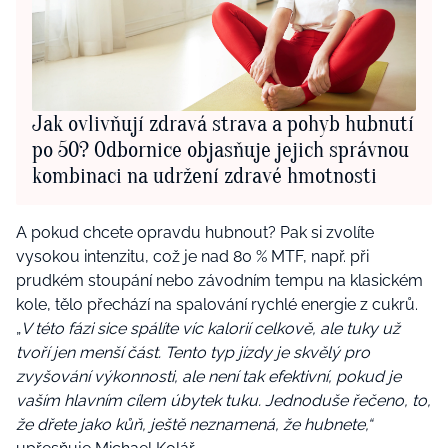
Jak ovlivňují zdravá strava a pohyb hubnutí
po 50? Odbornice objasňuje jejich správnou
kombinaci na udržení zdravé hmotnosti
A pokud chcete opravdu hubnout? Pak si zvolíte
vysokou intenzitu, což je
nad 80 % MTF, např. při
prudkém stoupání nebo závodním tempu na klasickém
kole, tělo přechází na spalování rychlé energie z cukrů.
„
V této fázi sice spálíte víc kalorií celkově, ale tuky už
tvoří jen menší část. Tento typ jízdy je skvělý pro
zvyšování výkonnosti, ale není tak efektivní, pokud je
vaším hlavním cílem úbytek tuku. Jednoduše řečeno, to,
že dřete jako kůň, ještě neznamená, že hubnete,“