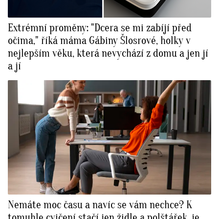
Extrémní proměny: "Dcera se mi zabíjí před
očima," říká máma Gábiny Šlosrové, holky v
nejlepším věku, která nevychází z domu a jen jí
a jí
Nemáte moc času a navíc se vám nechce? K
tomuhle cvičení stačí jen židle a polštářek, je