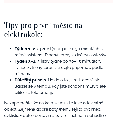
Tipy pro první měsíc na
elektrokole:
Týden 1–2
: 2 jízdy týdně po 20–30 minutách, v
mírné asistenci. Plochý terén, klidné cyklostezky.
Týden 3–4
: 3 jízdy týdně po 30–45 minutách.
Lehce zvlněný terén, střídejte přípomoc podle
námahy.
Důležitý princip
: Nejde o to „ztratit dech“, ale
udržet se v tempu, kdy jste schopná mluvit, ale
cítíte, že tělo pracuje.
Nezapomeňte, že na kolo se musíte také adekvátně
obléct. Zejména dobré boty (nemusejí to být hned
cyklistické, ale sportovní a pevné), helma a
pohodlné