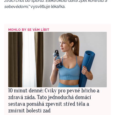
ztrácí chuť do sportu. Elektrokolo dává zpět kontrolu a
sebevědomí,“
vysvětluje lékařka.
MOHLO BY SE VÁM LÍBIT
10 minut denně: Cviky pro pevné břicho a
zdravá záda. Tato jednoduchá domácí
sestava pomáhá zpevnit střed těla a
zmírnit bolesti zad