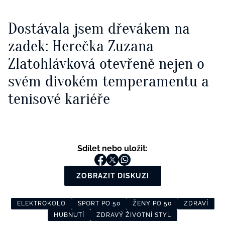
Dostávala jsem dřevákem na
zadek: Herečka Zuzana
Zlatohlávková otevřeně nejen o
svém divokém temperamentu a
tenisové kariéře
Sdílet nebo uložit:
ZOBRAZIT DISKUZI
ELEKTROKOLO
SPORT PO 50
ŽENY PO 50
ZDRAVÍ
HUBNUTÍ
ZDRAVÝ ŽIVOTNÍ STYL