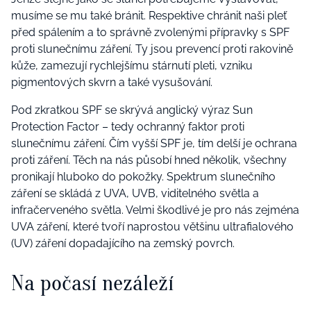
musíme se mu také bránit. Respektive chránit naši pleť
před spálením a to správně zvolenými přípravky s SPF
proti slunečnímu záření. Ty jsou prevencí proti rakovině
kůže, zamezují rychlejšímu stárnutí pleti, vzniku
pigmentových skvrn a také vysušování.
Pod zkratkou SPF se skrývá anglický výraz Sun
Protection Factor – tedy ochranný faktor proti
slunečnímu záření. Čím vyšší SPF je, tím delší je ochrana
proti záření. Těch na nás působí hned několik, všechny
pronikají hluboko do pokožky. Spektrum slunečního
záření se skládá z UVA, UVB, viditelného světla a
infračerveného světla. Velmi škodlivé je pro nás zejména
UVA záření, které tvoří naprostou většinu ultrafialového
(UV) záření dopadajícího na zemský povrch.
Na počasí nezáleží