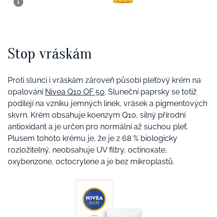
Stop vráskám
Proti slunci i vráskám zároveň působí pleťový krém na
opalování
Nivea Q10 OF 50
. Sluneční paprsky se totiž
podílejí na vzniku jemných linek, vrásek a pigmentových
skvrn. Krém obsahuje koenzym Q10, silný přírodní
antioxidant a je určen pro normální až suchou pleť.
Plusem tohoto krému je, že je z 68 % biologicky
rozložitelný, neobsahuje UV filtry, octinoxate,
oxybenzone, octocrylene a je bez mikroplastů.