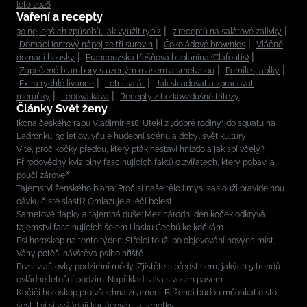
léto 2026
Vaření a recepty
30 nejlepších způsobů, jak využít rybíz
7 receptů na salátové zálivky
Domácí iontový nápoj ze tří surovin
Čokoládové brownies
Vláčné
domácí housky
Francouzská třešňová bublanina (Clafoutis)
Zapečené brambory s uzeným masem a smetanou
Perník s jablky
Extra rychlé lívance
Letní salát
Jak skladovat a zpracovat
meruňky
Ledová káva
Recepty z horkovzdušné fritézy
Články Svět ženy
Ikona českého rapu Vladimír 518: Utekl z „dobré rodiny“ do squatu na
Ladronku. 30 let ovlivňuje hudební scénu a dobyl svět kultury
Víte, proč kočky předou, který pták nestaví hnízdo a jak spí včely?
Přírodovědný kvíz plný fascinujících faktů o zvířatech, který pobaví a
poučí zároveň
Tajemství ženského blaha: Proč si naše tělo i mysl zaslouží pravidelnou
dávku čisté slasti? Omlazuje a léčí bolest
Sametové tlapky a tajemná duše: Mezinárodní den koček odkrývá
tajemství fascinujících šelem i lásku Čechů ke kočkám
Psí horoskop na tento týden: Střelci touží po objevování nových míst,
Váhy potěší návštěva psího hřiště
První vlaštovky podzimní módy: Zjistěte s předstihem, jakých 5 trendů
ovládne letošní podzim. Například saka s vosím pasem
Kočičí horoskop pro všechna znamení: Blíženci budou mňoukat o sto
šest, Lvi si vyžádají kartáčování a lichotky