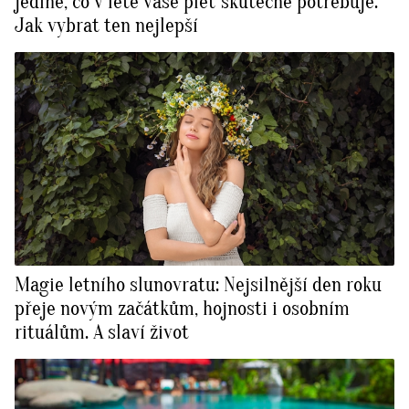
jediné, co v létě vaše pleť skutečně potřebuje.
Jak vybrat ten nejlepší
Magie letního slunovratu: Nejsilnější den roku
přeje novým začátkům, hojnosti i osobním
rituálům. A slaví život