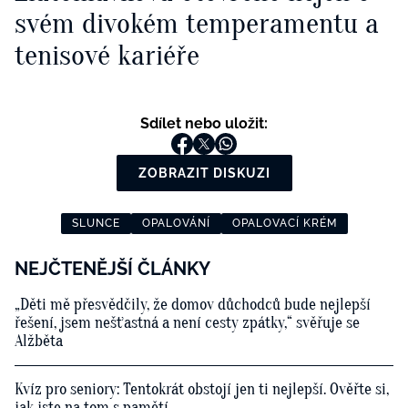
svém divokém temperamentu a
tenisové kariéře
Sdílet nebo uložit:
ZOBRAZIT DISKUZI
SLUNCE
OPALOVÁNÍ
OPALOVACÍ KRÉM
NEJČTENĚJŠÍ ČLÁNKY
„Děti mě přesvědčily, že domov důchodců bude nejlepší
řešení, jsem nešťastná a není cesty zpátky,“ svěřuje se
Alžběta
Kvíz pro seniory: Tentokrát obstojí jen ti nejlepší. Ověřte si,
jak jste na tom s pamětí