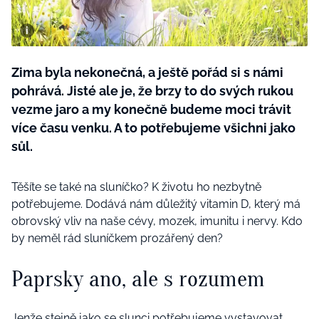
BurdaMedia
Tvoření
Extra
SVĚT ŽENY - 599 KČ
Rady a tipy
ROČNÍ PŘEDPLATNÉ SVĚT ŽENY +
Zima byla nekonečná, a ještě pořád si s námi
SADA PRODUKTŮ MANA (10 ks)
pohrává. Jisté ale je, že brzy to do svých rukou
vezme jaro a my konečně budeme moci trávit
více času venku. A to potřebujeme všichni jako
sůl.
Těšíte se také na sluníčko? K životu ho nezbytně
potřebujeme. Dodává nám důležitý vitamin D, který má
obrovský vliv na naše cévy, mozek, imunitu i nervy. Kdo
by neměl rád sluníčkem prozářený den?
Paprsky ano, ale s rozumem
Jenže stejně jako se slunci potřebujeme vystavovat,