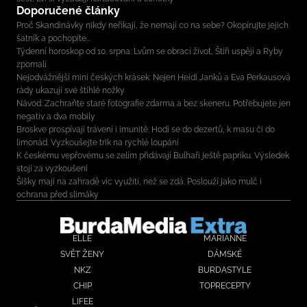
Doporučené články
Proč Skandinávky nikdy neříkají, že nemají co na sebe? Okopírujte jejich
šatník a pochopíte...
Týdenní horoskop od 10. srpna: Lvům se obrací život, Štíři uspějí a Ryby
zpomalí
Nejodvážnější mini českých krásek: Nejen Heidi Janků a Eva Perkausová
rády ukazují své štíhlé nožky
Návod: Zachraňte staré fotografie zdarma a bez skeneru. Potřebujete jen
negativ a dva mobily
Broskve prospívají trávení i imunitě: Hodí se do dezertů, k masu či do
limonád. Vyzkoušejte trik na rychlé loupání
K českému vepřovému se zelím přidávají Bulhaři ještě papriku. Výsledek
stojí za vyzkoušení
Šišky mají na zahradě víc využití, než se zdá. Poslouží jako mulč i
ochrana před slimáky
ELLE
MARIANNE
SVĚT ŽENY
DÁMSKÉ
NKZ
BURDASTYLE
CHIP
TOPRECEPTY
LIFEE