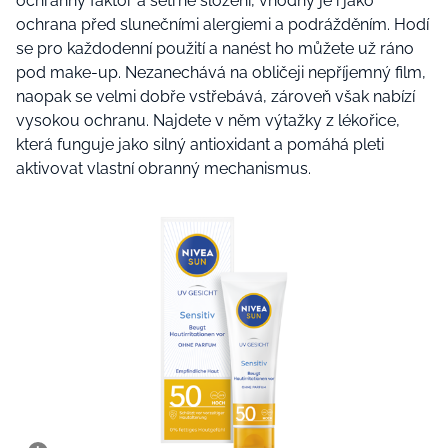
ochranný faktor a šetrné složení, vhodný je i jako
ochrana před slunečními alergiemi a podrážděním. Hodí
se pro každodenní použití a nanést ho můžete už ráno
pod make-up. Nezanechává na obličeji nepříjemný film,
naopak se velmi dobře vstřebává, zároveň však nabízí
vysokou ochranu. Najdete v něm výtažky z lékořice,
která funguje jako silný antioxidant a pomáhá pleti
aktivovat vlastní obranný mechanismus.