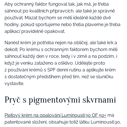
Aby ochranný faktor fungoval tak, jak má, je třeba
sáhnout po kvalitních přípravcích, ale také je správně
používat. Mazat bychom se měli ideálně každé dvě
hodiny, pokud sportujeme nebo třeba plaveme je třeba
aplikaci pravidelně opakovat.
Nanést krém je potřeba nejen na obličej, ale také krk a
dekolt. Po krému s ochranným faktorem bychom měli
sáhnout každý den v roce, tedy i v zimě a na podzim, i
když je venku zataženo a ošklivo. Udělejte proto
z používání krémů s SPF denní rutinu a aplikujte krém
s dostatečným předstihem před tím, než se sluníčku
vystavíte.
Pryč s pigmentovými skvrnami
Pleťový krém na opalování Luminous630 OF 50+
má
patentované složení, obsahuje totiž látku Luminous630,