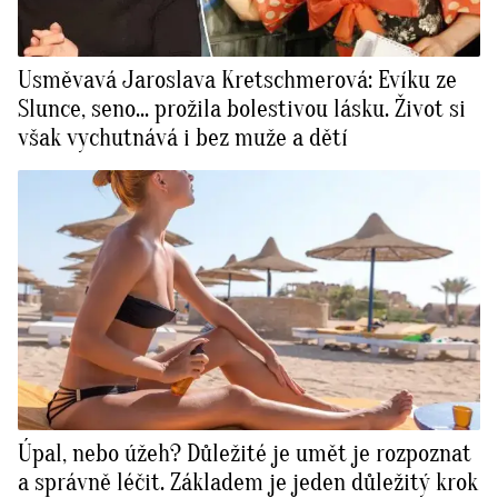
Usměvavá Jaroslava Kretschmerová: Evíku ze
Slunce, seno... prožila bolestivou lásku. Život si
však vychutnává i bez muže a dětí
Úpal, nebo úžeh? Důležité je umět je rozpoznat
a správně léčit. Základem je jeden důležitý krok