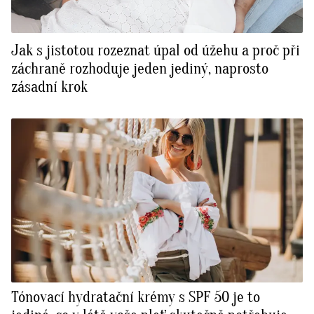
Jak s jistotou rozeznat úpal od úžehu a proč při
záchraně rozhoduje jeden jediný, naprosto
zásadní krok
Tónovací hydratační krémy s SPF 50 je to