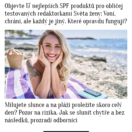
Objevte 17 nejlepších SPF produktů pro obličej
testovaných redaktorkami Světa ženy: Voní,
chrání, ale každý je jiný. Které opravdu fungují?
Milujete slunce a na pláži proležíte skoro celý
den? Pozor na rizika. Jak se slunit chytře a bez
následků, prozradí odborníci