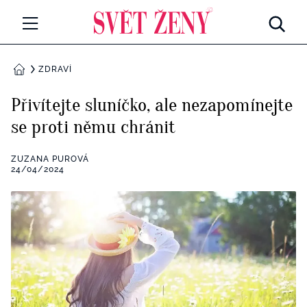
Svetzeny.cz
MÓDA A KRÁSA
ZDRAVÍ
DOMŮ
CELEBRITY
Přivítejte sluníčko, ale nezapomínejte
Všechny kategorie
se proti němu chránit
RETROHUBKY
Rozhovory
ZUZANA PUROVÁ
PSYCHOLOGIE
24/04/2024
Všechny kategorie
ZDRAVÍ
Seberozvoj
Všechny kategorie
ZÁBAVA
Životní styl
Všechny kategorie
BYDLENÍ
Testy a kvízy
Všechny kategorie