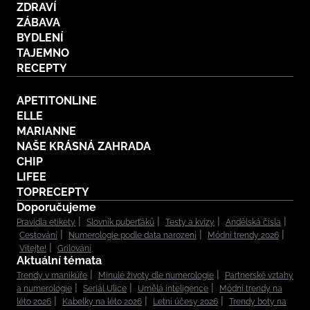
ZDRAVÍ
ZÁBAVA
BYDLENÍ
TAJEMNO
RECEPTY
APETITONLINE
ELLE
MARIANNE
NAŠE KRÁSNÁ ZAHRADA
CHIP
LIFEE
TOPRECEPTY
Doporučujeme
Pravidla etikety
Slovník puberťáků
Testy a kvízy
Andělská čísla
Cestování
Numerologie podle data narození
Módní trendy 2026
Vítejte!
Grilování
Aktuální témata
Trendy v manikúře
Minulé životy dle numerologie
Partnerské vztahy
a numerologie
Seriál Ulice
Umělá inteligence
Módní trendy na
léto 2026
Kabelky na léto 2026
Letní účesy 2026
Trendy boty na