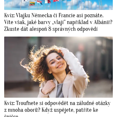
Kvíz: Vlajku Německa či Francie asi poznáte.
Víte však, jaké barvy „vlají” například v Albánii?
Zkuste dát alespoň 8 správných odpovědí
Kvíz: Troufnete si odpovědět na záludné otázky
z mnoha oborů? Když uspějete, patříte ke
špičce