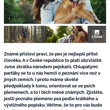
BurdaMedia
Tvoření
Extra
SVĚT ŽENY - 599 KČ
Rady a tipy
ROČNÍ PŘEDPLATNÉ SVĚT ŽENY +
SADA PRODUKTŮ MANA (10 ks)
7 fotek
Známé přísloví praví, že pes je nejlepší přítel
člověka. A v České republice to platí obzvláště.
Jsme zkrátka národem pejskařů. Chlupatými
parťáky se to u nás hemží o poznání více než v
jiných zemích. I proto máme skvělé
předpoklady k tomu, orientovat se ve psích
plemenech, a to i těch méně známých. Zjistěte,
jestli poznáte plemeno psa podle krátkého a
výstižného popisku. Věříme, že to pro vás bude