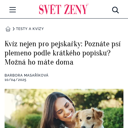
Svetzeny.cz
MÓDA A KRÁSA
TESTY A KVÍZY
DOMŮ
CELEBRITY
Kvíz nejen pro pejskařky: Poznáte psí
Všechny kategorie
plemeno podle krátkého popisku?
RETROHUBKY
Možná ho máte doma
Rozhovory
PSYCHOLOGIE
BARBORA MASAŘÍKOVÁ
Všechny kategorie
10/04/2025
ZDRAVÍ
Seberozvoj
Všechny kategorie
ZÁBAVA
Životní styl
Všechny kategorie
BYDLENÍ
Testy a kvízy
Všechny kategorie