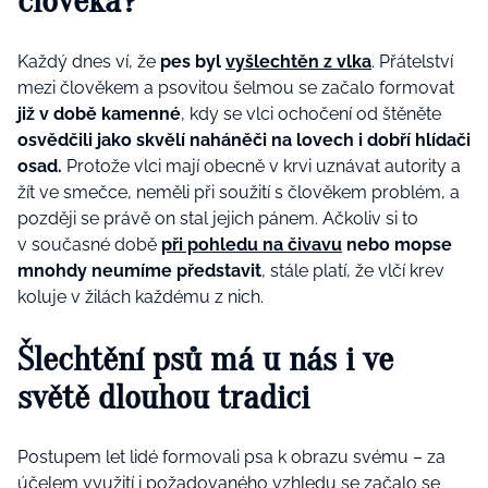
člověka?
Každý dnes ví, že
pes byl
vyšlechtěn z vlka
. Přátelství
mezi člověkem a psovitou šelmou se začalo formovat
již v době kamenné
, kdy se vlci ochočení od štěněte
osvědčili jako skvělí naháněči na lovech i dobří hlídači
osad.
Protože vlci mají obecně v krvi uznávat autority a
žít ve smečce, neměli při soužití s člověkem problém, a
později se právě on stal jejich pánem.
Ačkoliv si to
v současné době
při pohledu na čivavu
nebo mopse
mnohdy neumíme představit
, stále platí, že vlčí krev
koluje v žilách každému z nich.
Šlechtění psů má u nás i ve
světě dlouhou tradici
Postupem let lidé formovali psa k obrazu svému – za
účelem využití i požadovaného vzhledu se začalo se