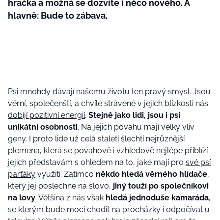
hračka a možná se dozvíte i něco nového. A
hlavně: Bude to zábava.
Psi mnohdy dávají našemu životu ten pravý smysl. Jsou
věrní, společenští, a chvíle strávené v jejich blízkosti nás
dobíjí pozitivní energií
.
Stejně jako lidi, jsou i psi
unikátní osobnosti
. Na jejich povahu mají velký vliv
geny. I proto lidé už celá staletí šlechtí nejrůznější
plemena, která se povahově i vzhledově nejlépe přiblíží
jejich představám s ohledem na to, jaké mají pro
své psí
parťáky
využití. Zatímco
někdo hledá věrného hlídače
,
který jej poslechne na slovo,
jiný touží po společníkovi
na lovy
. Většina z nás však
hledá jednoduše kamaráda
,
se kterým bude moci chodit na procházky i odpočívat u