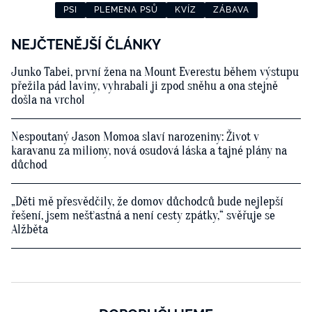
PSI
PLEMENA PSŮ
KVÍZ
ZÁBAVA
NEJČTENĚJŠÍ ČLÁNKY
Junko Tabei, první žena na Mount Everestu během výstupu
přežila pád laviny, vyhrabali ji zpod sněhu a ona stejně
došla na vrchol
Nespoutaný Jason Momoa slaví narozeniny: Život v
karavanu za miliony, nová osudová láska a tajné plány na
důchod
„Děti mě přesvědčily, že domov důchodců bude nejlepší
řešení, jsem nešťastná a není cesty zpátky,“ svěřuje se
Alžběta