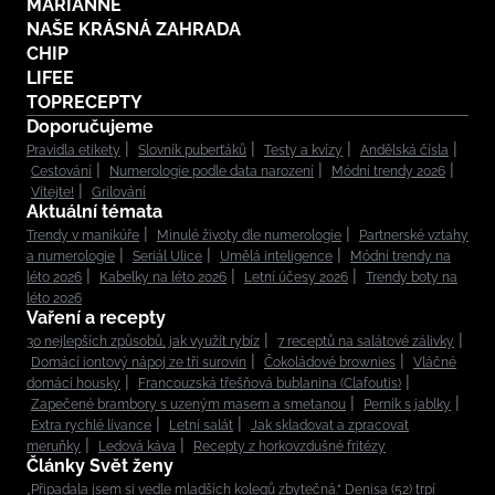
MARIANNE
NAŠE KRÁSNÁ ZAHRADA
CHIP
LIFEE
TOPRECEPTY
Doporučujeme
Pravidla etikety
Slovník puberťáků
Testy a kvízy
Andělská čísla
Cestování
Numerologie podle data narození
Módní trendy 2026
Vítejte!
Grilování
Aktuální témata
Trendy v manikúře
Minulé životy dle numerologie
Partnerské vztahy
a numerologie
Seriál Ulice
Umělá inteligence
Módní trendy na
léto 2026
Kabelky na léto 2026
Letní účesy 2026
Trendy boty na
léto 2026
Vaření a recepty
30 nejlepších způsobů, jak využít rybíz
7 receptů na salátové zálivky
Domácí iontový nápoj ze tří surovin
Čokoládové brownies
Vláčné
domácí housky
Francouzská třešňová bublanina (Clafoutis)
Zapečené brambory s uzeným masem a smetanou
Perník s jablky
Extra rychlé lívance
Letní salát
Jak skladovat a zpracovat
meruňky
Ledová káva
Recepty z horkovzdušné fritézy
Články Svět ženy
„Připadala jsem si vedle mladších kolegů zbytečná.“ Denisa (52) trpí