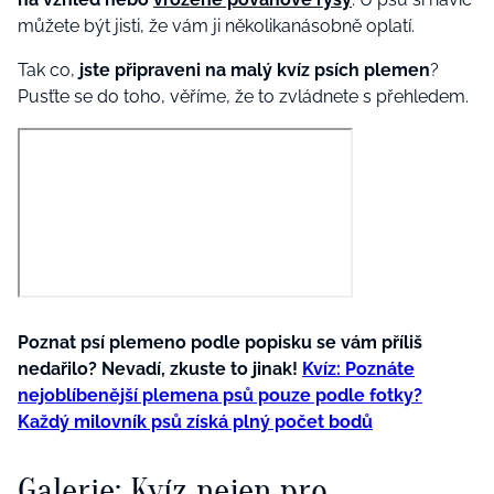
můžete být jisti, že vám ji několikanásobně oplatí.
Tak co,
jste připraveni na malý kvíz psích plemen
?
Pusťte se do toho, věříme, že to zvládnete s přehledem.
Poznat psí plemeno podle popisku se vám příliš
nedařilo? Nevadí, zkuste to jinak!
Kvíz: Poznáte
nejoblíbenější plemena psů pouze podle fotky?
Každý milovník psů získá plný počet bodů
Galerie: Kvíz nejen pro