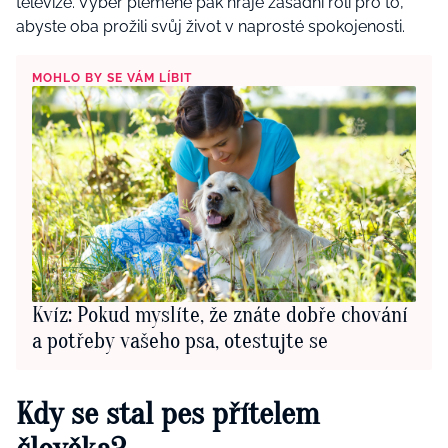
televize. Výběr plemene pak hraje zásadní roli pro to,
abyste oba prožili svůj život v naprosté spokojenosti.
MOHLO BY SE VÁM LÍBIT
Kvíz: Pokud myslíte, že znáte dobře chování
a potřeby vašeho psa, otestujte se
Kdy se stal pes přítelem