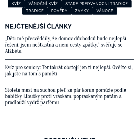
KVÍZ
VÁNOČNÍ KVÍZ
STARE PREDVANOCNI TRADICE
TRADICE
POVĚRY
ZVYKY
VÁNOCE
NEJČTENĚJŠÍ ČLÁNKY
„Děti mě přesvědčily, že domov důchodců bude nejlepší
řešení, jsem nešťastná a není cesty zpátky,“ svěřuje se
Alžběta
Kvíz pro seniory: Tentokrát obstojí jen ti nejlepší. Ověřte si,
jak jste na tom s pamětí
Stoletá mast na suchou pleť za pár korun pomůže podle
babičky Libušky proti vráskám, popraskaným patám a
prodlouží výdrž parfému