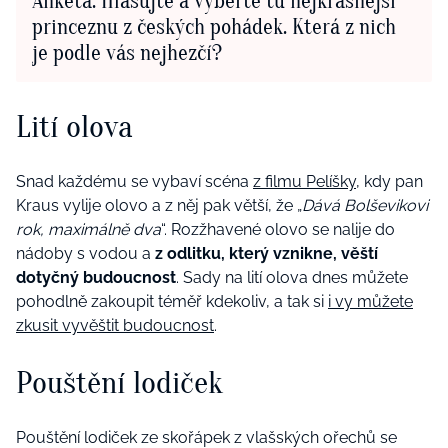
Anketa: Hlasujte a vyberte tu nejkrásnější
princeznu z českých pohádek. Která z nich
je podle vás nejhezčí?
Lití olova
Snad každému se vybaví scéna
z filmu Pelíšky
, kdy pan
Kraus vylije olovo a z něj pak větší, že „
Dává Bolševikovi
rok, maximálně dva
“. Rozžhavené olovo se nalije do
nádoby s vodou a
z odlitku, který vznikne, věští
dotyčný budoucnost
. Sady na lití olova dnes můžete
pohodlně zakoupit téměř kdekoliv, a tak si
i vy můžete
zkusit vyvěštit budoucnost
.
Pouštění lodiček
Pouštění lodiček ze skořápek z vlašských ořechů se