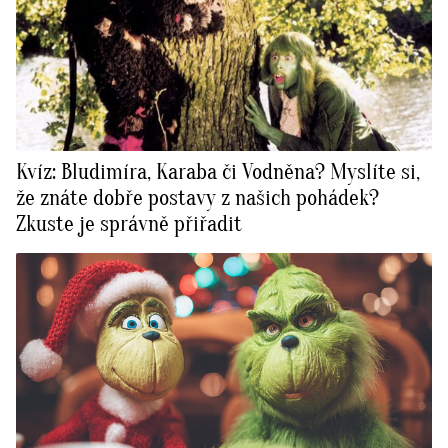
Kvíz: Bludimíra, Karaba či Vodněna? Myslíte si,
že znáte dobře postavy z našich pohádek?
Zkuste je správně přiřadit