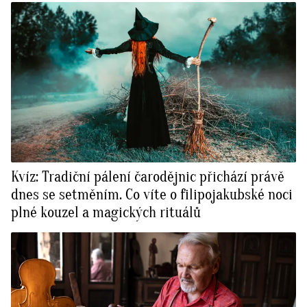
Kvíz: Tradiční pálení čarodějnic přichází právě
dnes se setměním. Co víte o filipojakubské noci
plné kouzel a magických rituálů