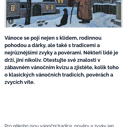
BurdaMedia
Tvoření
Extra
SVĚT ŽENY - 599 KČ
Rady a tipy
ROČNÍ PŘEDPLATNÉ SVĚT ŽENY +
SADA PRODUKTŮ MANA (10 ks)
Vánoce se pojí nejen s klidem, rodinnou
pohodou a dárky, ale také s tradicemi a
nejrůznějšími zvyky a pověrami. Někteří lidé je
drží, jiní nikoliv. Otestujte své znalosti v
zábavném vánočním kvízu a zjistěte, kolik toho
o klasických vánočních tradicích, pověrách a
zvycích víte.
Pro někoho jsou vánoční tradice, pověry a zvyky jen