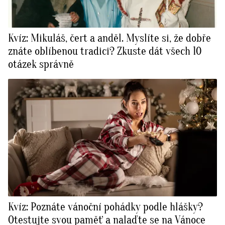
Kvíz: Mikuláš, čert a anděl. Myslíte si, že dobře
znáte oblíbenou tradici? Zkuste dát všech 10
otázek správně
Kvíz: Poznáte vánoční pohádky podle hlášky?
Otestujte svou paměť a nalaďte se na Vánoce