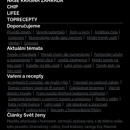
NAŠE KRÁSNÁ ZAHRADA
CHIP
LIFEE
TOPRECEPTY
Doporučujeme
Pravidla etikety
Slovník puberťáků
Testy a kvízy
Andělská čísla
Cestování
Numerologie podle data narození
Módní trendy 2026
Vítejte!
Grilování
Aktuální témata
Trendy v manikúře
Minulé životy dle numerologie
Partnerské vztahy
a numerologie
Seriál Ulice
Umělá inteligence
Módní trendy na
léto 2026
Kabelky na léto 2026
Letní účesy 2026
Trendy boty na
léto 2026
Vaření a recepty
30 nejlepších způsobů, jak využít rybíz
7 receptů na salátové zálivky
Domácí iontový nápoj ze tří surovin
Čokoládové brownies
Vláčné
domácí housky
Francouzská třešňová bublanina (Clafoutis)
Zapečené brambory s uzeným masem a smetanou
Perník s jablky
Extra rychlé lívance
Letní salát
Jak skladovat a zpracovat
meruňky
Ledová káva
Recepty z horkovzdušné fritézy
Články Svět ženy
Plastiky přiznávala s humorem, od mužů zažívala rány a do třetice našla
toho pravého: Dramatický i zářivý život královny swingu Evy Pilarové