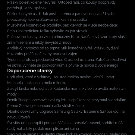
Prášky bolest kolene nevyřeší. Ortoped radí, co klouby doopravdy
potřebují. Je to i spánek
Pozice bohyně u zdi: Jak posílit stehna a pánevní dno, aniž byste
přetěžovaly kolena. Zbavíte se i kachního zadku
Must-have kosmetické produkty, bez kterých se v létě neobejdete:
Celou kosmetickou tašku vybavíte za pár stovek
Rafinované kostky po vzoru princezny Kate. Nadčasový vzor, který sluší i
zralým ženám a nikdy nevyjde z módy
Andělský horoskop od 10. srpna: Štíři konečně vyřeší otázku bydlení,
Kozorohy potěší nečekaný pracovní zájem
Týdenní tarotová předpověď Alice Cross od 10. srpna: Zatočte s kostlivci
ve skříni, vyhněte se podvodníkům a přivítejte novou životní energii
Doporučené články
Čtyři věci, které o Whitney Houston možná nevíte: Odmítl ji bratr
Michaela Jacksona a měla milenku
Zakrýt bříško nebo odhalit? Kodaňské maminky boří pravidla mateřství i
módy
Deník Bridget Jonesové slaví 25 let: Hugh Grant se nevyhnul skandálům,
Renée Zellweger konečně našla štěstí v lásce
Dlouho očekávaný upgrade Samsung Galaxy: Baterie u S27 poskočí na
novou úroveň
Švestky umí potrápit i pomoci. Vláknina prospívá trávení, sorbitol může
nadýmat a bílý povlak není plíseň ani špína
Sterilovaná rajčata ve vlastní šťávě krok za krokem: Dokonalý základ pro