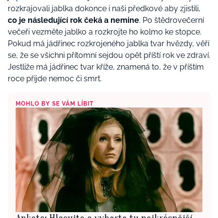
rozkrajovali jablka dokonce i naši předkové aby zjistili,
co je následující rok čeká a nemine
. Po štědrovečerní
večeři vezměte jablko a rozkrojte ho kolmo ke stopce.
Pokud má jádřinec rozkrojeného jablka tvar hvězdy, věří
se, že se všichni přítomní sejdou opět příští rok ve zdraví.
Jestliže má jádřinec tvar kříže, znamená to, že v příštím
roce přijde nemoc či smrt.
MOHLO BY SE VÁM LÍBIT