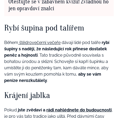
Otestujte se v zábavném kvízu! Zvládnou ho
jen opravdoví znalci
Rybí šupina pod talířem
Během
štědrovečerní večeře
dávají lidé pod talíře
rybí
šupiny s nadějí, že následující rok přinese dostatek
peněz a hojnosti
. Tato tradice původně souvisela s
bohatou úrodou a sklizní. Schovejte si kapří šupinku a
umístěte ji do peněženky tam, kam dáváte mince, aby
vám svým kouzlem pomohla k tomu,
aby se vám
peníze nerozkutálely
.
Krájení jablka
Pokud
jste zvědaví a
rádi nahlédnete do budoucnosti
,
je pro vás tato tradice jako ulitá. Před dávnými časy