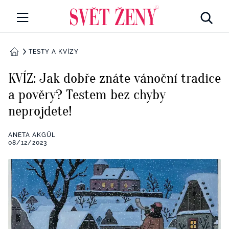
Svetzeny.cz
MÓDA A KRÁSA
TESTY A KVÍZY
DOMŮ
CELEBRITY
KVÍZ: Jak dobře znáte vánoční tradice
Všechny kategorie
a pověry? Testem bez chyby
RETROHUBKY
neprojdete!
Rozhovory
PSYCHOLOGIE
ANETA AKGÜL
Všechny kategorie
08/12/2023
ZDRAVÍ
Seberozvoj
Všechny kategorie
ZÁBAVA
Životní styl
Všechny kategorie
BYDLENÍ
Testy a kvízy
Všechny kategorie