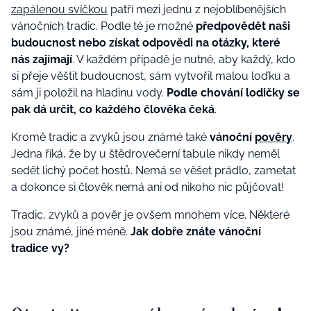
zapálenou svíčkou
patří mezi jednu z nejoblíbenějších
vánočních tradic. Podle té je možné
předpovědět naši
budoucnost nebo získat odpovědi na otázky, které
nás zajímají
. V každém případě je nutné, aby každý, kdo
si přeje věštit budoucnost, sám vytvořil malou loďku a
sám ji položil na hladinu vody.
Podle chování lodičky se
pak dá určit, co každého člověka čeká
.
Kromě tradic a zvyků jsou známé také
vánoční
pověry
.
Jedna říká, že by u štědrovečerní tabule nikdy neměl
sedět lichý počet hostů. Nemá se věšet prádlo, zametat
a dokonce si člověk nemá ani od nikoho nic půjčovat!
Tradic, zvyků a pověr je ovšem mnohem více. Některé
jsou známé, jiné méně.
Jak dobře znáte vánoční
tradice vy?