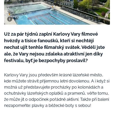
BurdaMedia
Tvoření
Extra
SVĚT ŽENY - 599 KČ
Rady a tipy
ROČNÍ PŘEDPLATNÉ SVĚT ŽENY +
SADA PRODUKTŮ MANA (10 ks)
Už za pár týdnů zaplní Karlovy Vary filmové
hvězdy a tisíce fanoušků, kteří si nechtějí
nechat ujít tenhle filmařský svátek. Věděli jste
ale, že Vary nejsou zdaleka atraktivní jen díky
festivalu, byť je bezpochyby proslavil?
Karlovy Vary jsou především krásné lázeňské město,
kde můžete strávit příjemnou letní dovolenou. A i když si
možná už představujete procházky po kolonádách a
ochutnávky lázeňských oplatků a pramenů, věřte tomu,
že může jít o odpočinek pořádně aktivní. Takže při balení
nezapomeňte: plavky a běžecké boty s sebou!