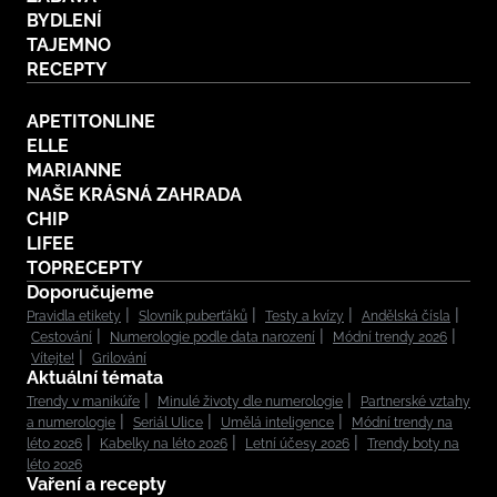
BYDLENÍ
TAJEMNO
RECEPTY
APETITONLINE
ELLE
MARIANNE
NAŠE KRÁSNÁ ZAHRADA
CHIP
LIFEE
TOPRECEPTY
Doporučujeme
Pravidla etikety
Slovník puberťáků
Testy a kvízy
Andělská čísla
Cestování
Numerologie podle data narození
Módní trendy 2026
Vítejte!
Grilování
Aktuální témata
Trendy v manikúře
Minulé životy dle numerologie
Partnerské vztahy
a numerologie
Seriál Ulice
Umělá inteligence
Módní trendy na
léto 2026
Kabelky na léto 2026
Letní účesy 2026
Trendy boty na
léto 2026
Vaření a recepty