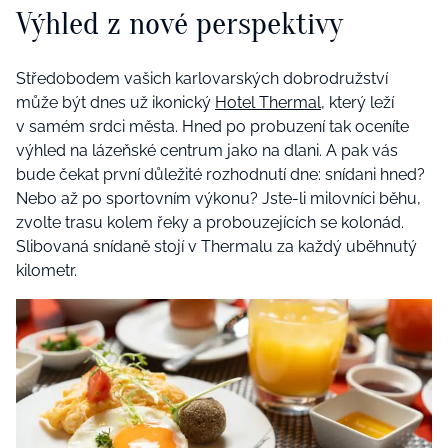
Výhled z nové perspektivy
Středobodem vašich karlovarských dobrodružství
může být dnes už ikonický
Hotel Thermal
, který leží
v samém srdci města. Hned po probuzení tak oceníte
výhled na lázeňské centrum jako na dlani. A pak vás
bude čekat první důležité rozhodnutí dne: snídani hned?
Nebo až po sportovním výkonu? Jste-li milovníci běhu,
zvolte trasu kolem řeky a probouzejících se kolonád.
Slibovaná snídaně stojí v Thermalu za každý uběhnutý
kilometr.