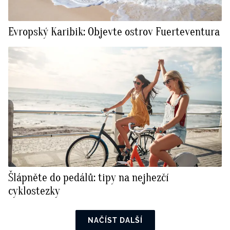
Evropský Karibik: Objevte ostrov Fuerteventura
Šlápněte do pedálů: tipy na nejhezčí
cyklostezky
NAČÍST DALŠÍ