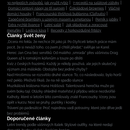
30 nejlepších způsobů, jak využít rybíz
7 receptů na salátové zálivky
Domácí iontový nápoj ze tří surovin
Čokoládové brownies
Vláčné
domácí housky
Francouzská třešňová bublanina (Clafoutis)
Zapečené brambory s uzeným masem a smetanou
Perník s jablky
Extra rychlé lívance
Letní salát
Jak skladovat a zpracovat
meruňky
Ledová káva
Recepty z horkovzdušné fritézy
Články Svět ženy
„Dcera mi řekla, že nechce žít jako já. Po čtyřiceti letech práce mám
pocit, že si neváží toho, co jsem jí chtěl předat,“ svěřuje se Karel
Herec Jan Cina bez servítků: Od malého „smrada” přes vášnivou Drag
Queen až k romským kořenům a touze po dítěti
Kvíz z českých frazémů: Každý je někdy používá, ale jejich skutečný
význam zná málokdo. Obstojíte bez jediné chyby?
Nad Hirošimou se rozsvítilo druhé slunce. To, co následovalo, bylo horší
než peklo. Přeživší říkali, že na ně spadlo slunce
Muzikálová královna Hana Holišová: Talentovaná herečka muže po
svém boku tají. Otázky ohledně mateřství jí přijdou velice nezdvořilé
Kalhoty, které si letošní léto zamilovaly zralé Francouzky. Vzory jsou
opět v kurzu: Nosí se pruhy, puntíky i kostky
Trávení po padesátce: Proč najednou vadí potraviny, které jste dříve jedli
bez problémů
Doporučené články
Letní trendy podle vášnivých Italek. Stylové outfity, na které nedají