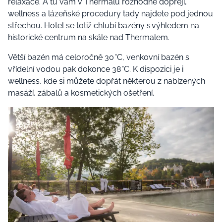
relaxace. A tu vám v Thermalu rozhodně dopřejí,
wellness a lázeňské procedury tady najdete pod jednou
střechou. Hotel se totiž chlubí bazény s výhledem na
historické centrum na skále nad Thermalem.
Větší bazén má celoročně 30 °C, venkovní bazén s
vřídelní vodou pak dokonce 38 °C. K dispozici je i
wellness, kde si můžete dopřát některou z nabízených
masáží, zábalů a kosmetických ošetření.