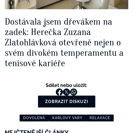
Dostávala jsem dřevákem na
zadek: Herečka Zuzana
Zlatohlávková otevřeně nejen o
svém divokém temperamentu a
tenisové kariéře
Sdílet nebo uložit:
ZOBRAZIT DISKUZI
DOVOLENÁ
KARLOVY VARY
RELAXACE
NEJČTENĚJŠÍ ČLÁNKY