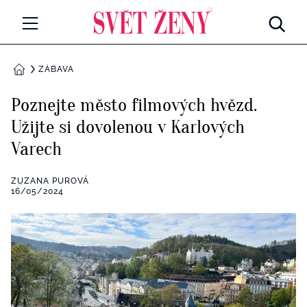
Svetzeny.cz
MÓDA A KRÁSA
ZÁBAVA
DOMŮ
CELEBRITY
Poznejte město filmových hvězd.
Všechny kategorie
Užijte si dovolenou v Karlových
RETROHUBKY
Varech
Rozhovory
PSYCHOLOGIE
ZUZANA PUROVÁ
Všechny kategorie
16/05/2024
ZDRAVÍ
Seberozvoj
Všechny kategorie
ZÁBAVA
Životní styl
Všechny kategorie
BYDLENÍ
Testy a kvízy
Všechny kategorie