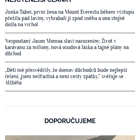
Junko Tabei, první žena na Mount Everestu během výstupu
přežila pád laviny, vyhrabali ji zpod sněhu a ona stejně
došla na vrchol
Nespoutaný Jason Momoa slaví narozeniny: Život v
karavanu za miliony, nová osudová láska a tajné plány na
důchod
„Děti mě přesvědčily, že domov důchodců bude nejlepší
řešení, jsem nešťastná a není cesty zpátky,“ svěřuje se
Alžběta
DOPORUČUJEME