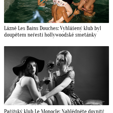
Lázně Les Bains Douches: Vyhlášený klub byl
doupětem neřestí hollywoodské smetánky
Pařížský klub Le Monocle: Nahlédněte dovnitř