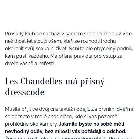
Proslulý klub se nachází v samém srdci Paříže a už více
než třicet let slouží všem, kteří se rozhodli trochu
okořenit svůj sexuální život. Není to ale obyčejný podnik,
kam pustí každého. Má přísná pravidla pro vstup za
dveře vášně a neřesti.
Les Chandelles má přísný
dresscode
Musíte přijít ve dvojici a taktéž i odejít. Za prvními dveřmi
se ocitnete v malé chodbičce, kde si vás pozorně
prohlédne oko kamery.
Jakmile byste na sobě měli
nevhodný oděv, bez milosti vás požádají o odchod.
Ženy musí mít sukně a pánové nejlépe oblek. Rozhodně