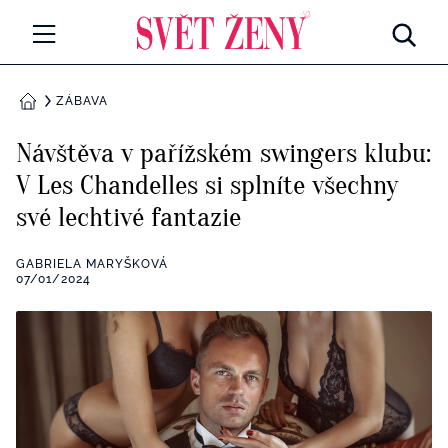
Svetzeny.cz
MÓDA A KRÁSA
ZÁBAVA
DOMŮ
CELEBRITY
Návštěva v pařížském swingers klubu:
Všechny kategorie
V Les Chandelles si splníte všechny
RETROHUBKY
své lechtivé fantazie
Rozhovory
PSYCHOLOGIE
GABRIELA MARYŠKOVÁ
Všechny kategorie
07/01/2024
ZDRAVÍ
Seberozvoj
Všechny kategorie
ZÁBAVA
Životní styl
Všechny kategorie
BYDLENÍ
Testy a kvízy
Všechny kategorie