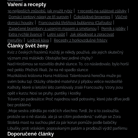
Vaření a recepty
30 nejlepších způsobů, jak využít rybíz
7 receptů na salátové zálivky
Domácí iontový nápoj ze tří surovin
Čokoládové brownies
Vláčné
domácí housky
Francouzská třešňová bublanina (Clafoutis)
Zapečené brambory s uzeným masem a smetanou
Perník s jablky
Extra rychlé lívance
Letní salát
Jak skladovat a zpracovat
meruňky
Ledová káva
Recepty z horkovzdušné fritézy
Články Svět ženy
Kvíz z českých frazémů: Každý je někdy používá, ale jejich skutečný
význam zná málokdo. Obstojíte bez jediné chyby?
Nad Hirošimou se rozsvítilo druhé slunce. To, co následovalo, bylo horší
než peklo. Přeživší říkali, že na ně spadlo slunce
Muzikálová královna Hana Holišová: Talentovaná herečka muže po
svém boku tají. Otázky ohledně mateřství jí přijdou velice nezdvořilé
Kalhoty, které si letošní léto zamilovaly zralé Francouzky. Vzory jsou
opět v kurzu: Nosí se pruhy, puntíky i kostky
Trávení po padesátce: Proč najednou vadí potraviny, které jste dříve jedli
bez problémů
„Moje sestra zdědila po rodičích všechno. Tvrdí, že si to zasloužila,
protože se o ně starala, ale já se cítím podvedená,“ svěřuje se Zora
Stoletá mast na suchou pleť za pár korun pomůže podle babičky
Libušky proti vráskám, popraskaným patám a prodlouží výdrž parfému
Doporučené články