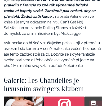
pravidlu z Francie to zpěvák významné britské
rockové kapely vzdal. Zaraženě pak zmizel, aby se
převlékl. Žádná satisfakce,„
napsala Valerie ve své
knize s jasným odkazem na hit (I Can't Get No)
Satisfaction od kapely Rolling Stones a každý si
domyslel, že oním hříšníkem byl Mick Jagger.
Vstupenka do hříšně vzrušujícího pekla stojí v přepočtu
asi osm tisíc korun a v ceně máte také večeři. Rozhodně
ale tento zážitek stojí za to. Dozvíte se skryté fantazie
svého partnera a třeba občasné výměně přijdete na
chuť. Minimálně svůj vztah pořádně okořeníte.
Galerie: Les Chandelles je
luxusním swingers klubem