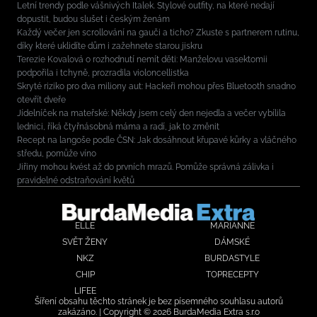
Letní trendy podle vášnivých Italek. Stylové outfity, na které nedají
dopustit, budou slušet i českým ženám
Každý večer jen scrollování na gauči a ticho? Zkuste s partnerem rutinu,
díky které uklidíte dům i zažehnete starou jiskru
Terezie Kovalová o rozhodnutí nemít děti: Manželovu vasektomii
podpořila i tchyně, prozradila violoncellistka
Skryté riziko pro dva miliony aut: Hackeři mohou přes Bluetooth snadno
otevřít dveře
Jídelníček na mateřské: Někdy jsem celý den nejedla a večer vybílila
lednici, říká čtyřnásobná máma a radí, jak to změnit
Recept na langoše podle ČSN: Jak dosáhnout křupavé kůrky a vláčného
středu, pomůže víno
Jiřiny mohou kvést až do prvních mrazů. Pomůže správná zálivka i
pravidelné odstraňování květů
ELLE
MARIANNE
SVĚT ŽENY
DÁMSKÉ
NKZ
BURDASTYLE
CHIP
TOPRECEPTY
LIFEE
Šíření obsahu těchto stránek je bez písemného souhlasu autorů
zakázáno. | Copyright © 2026 BurdaMedia Extra s.r.o