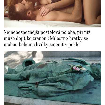
Nejnebezpečnější postelová poloha, při níž
může dojít ke zranění: Milostné hrátky se
mohou během chvilky změnit v peklo