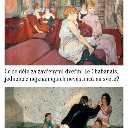
Co se dělo za zavřenými dveřmi Le Chabanais,
jednoho z nejznámějších nevěstinců na světě?