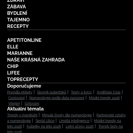
ZDRAVÍ
ZÁBAVA
BYDLENÍ
TAJEMNO
RECEPTY
APETITONLINE
ELLE
MARIANNE
NAŠE KRÁSNÁ ZAHRADA
CHIP
LIFEE
TOPRECEPTY
Doporučujeme
Pravidla etikety
Slovník puberťáků
Testy a kvízy
Andělská čísla
Cestování
Numerologie podle data narození
Módní trendy 2026
Vítejte!
Grilování
Aktuální témata
Trendy v manikúře
Minulé životy dle numerologie
Partnerské vztahy
a numerologie
Seriál Ulice
Umělá inteligence
Módní trendy na
léto 2026
Kabelky na léto 2026
Letní účesy 2026
Trendy boty na
léto 2026