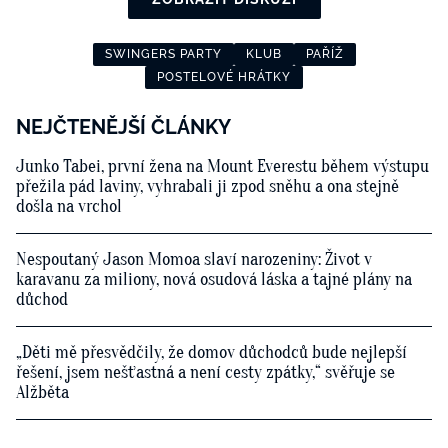
SWINGERS PARTY
KLUB
PAŘÍŽ
POSTELOVÉ HRÁTKY
NEJČTENĚJŠÍ ČLÁNKY
Junko Tabei, první žena na Mount Everestu během výstupu
přežila pád laviny, vyhrabali ji zpod sněhu a ona stejně
došla na vrchol
Nespoutaný Jason Momoa slaví narozeniny: Život v
karavanu za miliony, nová osudová láska a tajné plány na
důchod
„Děti mě přesvědčily, že domov důchodců bude nejlepší
řešení, jsem nešťastná a není cesty zpátky,“ svěřuje se
Alžběta