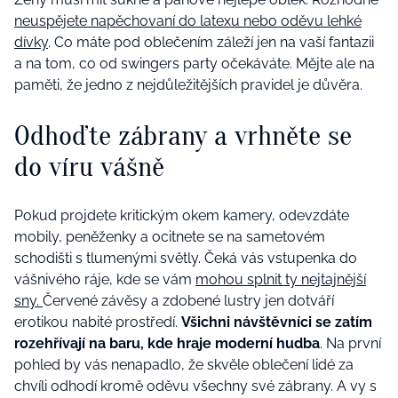
neuspějete napěchovaní do latexu nebo oděvu lehké
dívky
. Co máte pod oblečením záleží jen na vaší fantazii
a na tom, co od swingers party očekáváte. Mějte ale na
paměti, že jedno z nejdůležitějších pravidel je důvěra.
Odhoďte zábrany a vrhněte se
do víru vášně
Pokud projdete kritickým okem kamery, odevzdáte
mobily, peněženky a ocitnete se na sametovém
schodišti s tlumenými světly. Čeká vás vstupenka do
vášnivého ráje, kde se vám
mohou splnit ty nejtajnější
sny.
Červené závěsy a zdobené lustry jen dotváří
erotikou nabité prostředí.
Všichni návštěvníci se zatím
rozehřívají na baru, kde hraje moderní hudba
. Na první
pohled by vás nenapadlo, že skvěle oblečení lidé za
chvíli odhodí kromě oděvu všechny své zábrany. A vy s