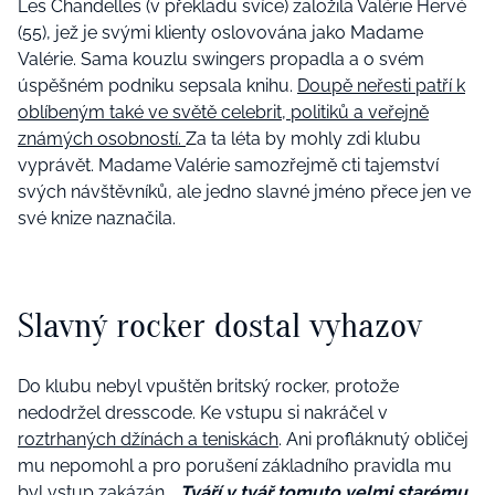
Les Chandelles (v překladu svíce) založila Valérie Hervé
(55), jež je svými klienty oslovována jako Madame
Valérie. Sama kouzlu swingers propadla a o svém
úspěšném podniku sepsala knihu.
Doupě neřesti patří k
oblíbeným také ve světě celebrit, politiků a veřejně
známých osobností.
Za ta léta by mohly zdi klubu
vyprávět. Madame Valérie samozřejmě cti tajemství
svých návštěvníků, ale jedno slavné jméno přece jen ve
své knize naznačila.
Slavný rocker dostal vyhazov
Do klubu nebyl vpuštěn britský rocker, protože
nedodržel dresscode. Ke vstupu si nakráčel v
roztrhaných džínách a teniskách
. Ani profláknutý obličej
mu nepomohl a pro porušení základního pravidla mu
byl vstup zakázán.
‚‚Tváří v tvář tomuto velmi starému