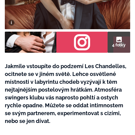
BurdaMedia
Tvoření
Extra
SVĚT ŽENY - 599 KČ
Rady a tipy
ROČNÍ PŘEDPLATNÉ SVĚT ŽENY +
SADA PRODUKTŮ MANA (10 ks)
4 fotky
Jakmile vstoupíte do podzemí Les Chandelles,
ocitnete se v jiném světě. Lehce osvětlené
místnosti v labyrintu chodeb vyzývají k těm
nejtajnějším postelovým hrátkám. Atmosféra
swingers klubu vás naprosto pohltí a ostych
rychle opadne. Můžete se oddat intimnostem
se svým partnerem, experimentovat s cizími,
nebo se jen dívat.