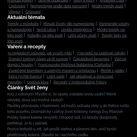
Pravidla etikety
Slovník puberťáků
Testy a kvízy
Andělská čísla
Cestování
Numerologie podle data narození
Módní trendy 2026
Vítejte!
Grilování
Aktuální témata
Trendy v manikúře
Minulé životy dle numerologie
Partnerské vztahy
a numerologie
Seriál Ulice
Umělá inteligence
Módní trendy na
léto 2026
Kabelky na léto 2026
Letní účesy 2026
Trendy boty na
léto 2026
Vaření a recepty
30 nejlepších způsobů, jak využít rybíz
7 receptů na salátové zálivky
Domácí iontový nápoj ze tří surovin
Čokoládové brownies
Vláčné
domácí housky
Francouzská třešňová bublanina (Clafoutis)
Zapečené brambory s uzeným masem a smetanou
Perník s jablky
Extra rychlé lívance
Letní salát
Jak skladovat a zpracovat
meruňky
Ledová káva
Recepty z horkovzdušné fritézy
Články Svět ženy
Kvíz z antonym: Myslíte si, že opaky zvládáte levou zadní? Méně
obvyklá slova vás možná zaskočí
Plastiky přiznávala s humorem, od mužů zažívala rány a do třetice našla
toho pravého: Dramatický i zářivý život královny swingu Evy Pilarové
Prášky bolest kolene nevyřeší. Ortoped radí, co klouby doopravdy
potřebují. Je to i spánek
Pozice bohyně u zdi: Jak posílit stehna a pánevní dno, aniž byste
přetěžovaly kolena. Zbavíte se i kachního zadku