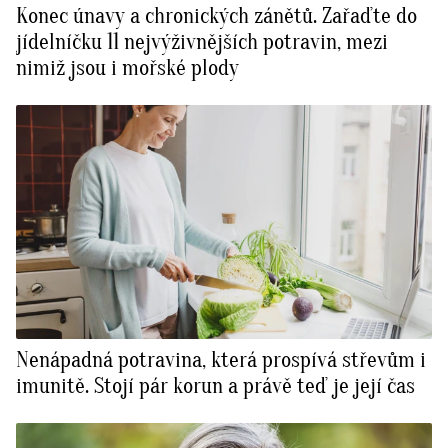
Konec únavy a chronických zánětů. Zařaďte do
BurdaMedia
Tvoření
jídelníčku 11 nejvýživnějších potravin, mezi
Extra
nimiž jsou i mořské plody
SVĚT ŽENY - 599 KČ
Rady a tipy
ROČNÍ PŘEDPLATNÉ SVĚT ŽENY +
SADA PRODUKTŮ MANA (10 ks)
Nenápadná potravina, která prospívá střevům i
imunitě. Stojí pár korun a právě teď je její čas