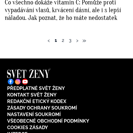
Co všechno dokáže vitamin C: Pomůže proti
vypadávání vlasů, krvácení dásní, ale i s lepší
náladou. Jak poznat, že ho máte nedostatek
‹
›
»
1
2
3
PŘEDPLATNÉ SVĚT ŽENY
KONTAKT SVĚT ŽENY
REDAKČNÍ ETICKÝ KODEX
ZÁSADY OCHRANY SOUKROMÍ
NASTAVENÍ SOUKROMÍ
VŠEOBECNÉ OBCHODNÍ PODMÍNKY
COOKIES ZÁSADY