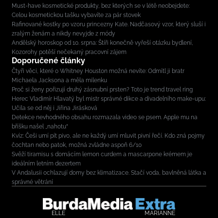
Must-have kosmetické produkty, bez kterých se v létě neobejdete:
Celou kosmetickou tašku vybavíte za pár stovek
Rafinované kostky po vzoru princezny Kate. Nadčasový vzor, který sluší i
zralým ženám a nikdy nevyjde z módy
Andělský horoskop od 10. srpna: Štíři konečně vyřeší otázku bydlení,
Kozorohy potěší nečekaný pracovní zájem
Doporučené články
Čtyři věci, které o Whitney Houston možná nevíte: Odmítl ji bratr
Michaela Jacksona a měla milenku
Proč si ženy pořizují druhý zásnubní prsten? Toto je trend travel ring
Herec Vladimír Hlavatý byl mistr správné dikce a divadelního make-upu:
Učila se od něj i Jiřina Jirásková
Detekce nevhodného obsahu rozmazala video se psem. Apple mu na
bříšku našel „nahotu“
Kvíz: Češi umí pít pivo, ale ne každý umí mluvit pivní řečí. Kdo zná pojmy
čochtan nebo patok, možná zvládne aspoň 6/10
Svěží tiramisu s domácím lemon curdem a mascarpone krémem je
ideálním letním dezertem
V Andalusii ochlazují domy bez klimatizace. Stačí voda, bavlněná látka a
správné větrání
ELLE
MARIANNE