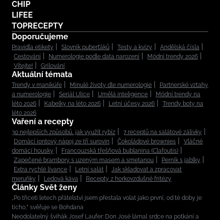
CHIP
LIFEE
TOPRECEPTY
Doporučujeme
Pravidla etikety
Slovník puberťáků
Testy a kvízy
Andělská čísla
Cestování
Numerologie podle data narození
Módní trendy 2026
Vítejte!
Grilování
Aktuální témata
Trendy v manikúře
Minulé životy dle numerologie
Partnerské vztahy
a numerologie
Seriál Ulice
Umělá inteligence
Módní trendy na
léto 2026
Kabelky na léto 2026
Letní účesy 2026
Trendy boty na
léto 2026
Vaření a recepty
30 nejlepších způsobů, jak využít rybíz
7 receptů na salátové zálivky
Domácí iontový nápoj ze tří surovin
Čokoládové brownies
Vláčné
domácí housky
Francouzská třešňová bublanina (Clafoutis)
Zapečené brambory s uzeným masem a smetanou
Perník s jablky
Extra rychlé lívance
Letní salát
Jak skladovat a zpracovat
meruňky
Ledová káva
Recepty z horkovzdušné fritézy
Články Svět ženy
„Po třiceti letech přátelství jsem přestala volat jako první, od té doby je
ticho,“ svěřuje se Bohdana
Neodolatelný švihák Josef Laufer: Don José lámal srdce na potkání a