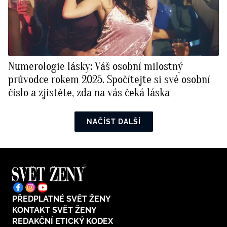
Numerologie lásky: Váš osobní milostný
průvodce rokem 2025. Spočítejte si své osobní
číslo a zjistěte, zda na vás čeká láska
NAČÍST DALŠÍ
PŘEDPLATNÉ SVĚT ŽENY
KONTAKT SVĚT ŽENY
REDAKČNÍ ETICKÝ KODEX