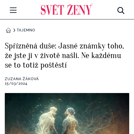
Svetzeny.cz
MÓDA A KRÁSA
TAJEMNO
DOMŮ
CELEBRITY
Spřízněná duše: Jasné známky toho,
Všechny kategorie
že jste ji v životě našli. Ne každému
RETROHUBKY
se to totiž poštěstí
Rozhovory
PSYCHOLOGIE
ZUZANA ŽÁKOVÁ
Všechny kategorie
15/03/2024
ZDRAVÍ
Seberozvoj
Všechny kategorie
ZÁBAVA
Životní styl
Všechny kategorie
BYDLENÍ
Testy a kvízy
Všechny kategorie