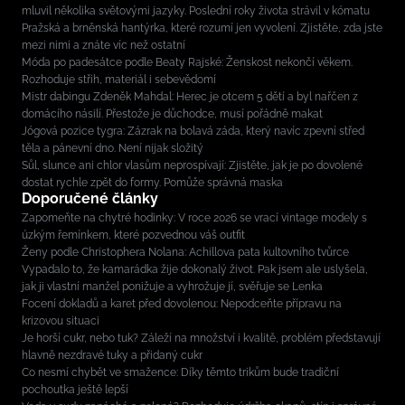
mluvil několika světovými jazyky. Poslední roky života strávil v kómatu
Pražská a brněnská hantýrka, které rozumí jen vyvolení. Zjistěte, zda jste
mezi nimi a znáte víc než ostatní
Móda po padesátce podle Beaty Rajské: Ženskost nekončí věkem.
Rozhoduje střih, materiál i sebevědomí
Mistr dabingu Zdeněk Mahdal: Herec je otcem 5 dětí a byl nařčen z
domácího násilí. Přestože je důchodce, musí pořádně makat
Jógová pozice tygra: Zázrak na bolavá záda, který navíc zpevní střed
těla a pánevní dno. Není nijak složitý
Sůl, slunce ani chlor vlasům neprospívají: Zjistěte, jak je po dovolené
dostat rychle zpět do formy. Pomůže správná maska
Doporučené články
Zapomeňte na chytré hodinky: V roce 2026 se vrací vintage modely s
úzkým řemínkem, které pozvednou váš outfit
Ženy podle Christophera Nolana: Achillova pata kultovního tvůrce
Vypadalo to, že kamarádka žije dokonalý život. Pak jsem ale uslyšela,
jak ji vlastní manžel ponižuje a vyhrožuje jí, svěřuje se Lenka
Focení dokladů a karet před dovolenou: Nepodceňte přípravu na
krizovou situaci
Je horší cukr, nebo tuk? Záleží na množství i kvalitě, problém představují
hlavně nezdravé tuky a přidaný cukr
Co nesmí chybět ve smažence: Díky těmto trikům bude tradiční
pochoutka ještě lepší