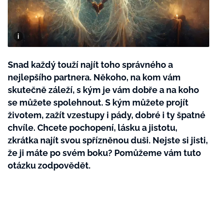
BurdaMedia
Tvoření
Extra
SVĚT ŽENY - 599 KČ
Rady a tipy
ROČNÍ PŘEDPLATNÉ SVĚT ŽENY +
SADA PRODUKTŮ MANA (10 ks)
Snad každý touží najít toho správného a
nejlepšího partnera. Někoho, na kom vám
skutečně záleží, s kým je vám dobře a na koho
se můžete spolehnout. S kým můžete projít
životem, zažít vzestupy i pády, dobré i ty špatné
chvíle. Chcete pochopení, lásku a jistotu,
zkrátka najít svou spřízněnou duši. Nejste si jisti,
že ji máte po svém boku? Pomůžeme vám tuto
otázku zodpovědět.