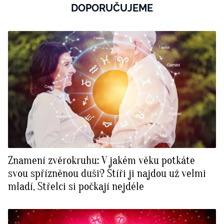
DOPORUČUJEME
Znamení zvěrokruhu: V jakém věku potkáte
svou spřízněnou duši? Štíři ji najdou už velmi
mladí, Střelci si počkají nejdéle