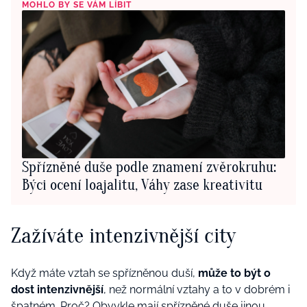
MOHLO BY SE VÁM LÍBIT
Spřízněné duše podle znamení zvěrokruhu:
Býci ocení loajalitu, Váhy zase kreativitu
Zažíváte intenzivnější city
Když máte vztah se spřízněnou duší,
může to být o
dost intenzivnější
, než normální vztahy a to v dobrém i
špatném. Proč? Obvykle mají spřízněné duše jinou