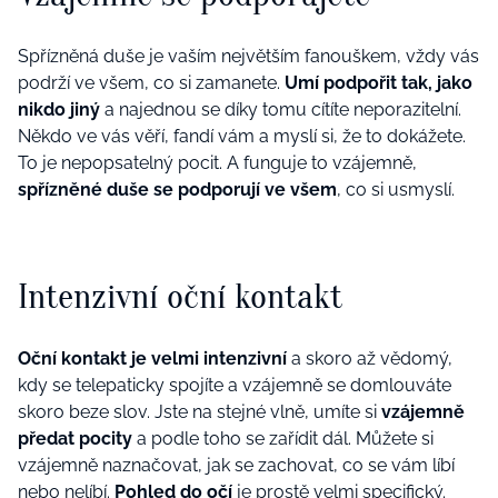
Spřízněná duše je vaším největším fanouškem, vždy vás
podrží ve všem, co si zamanete.
Umí podpořit tak, jako
nikdo jiný
a najednou se díky tomu cítíte neporazitelní.
Někdo ve vás věří, fandí vám a myslí si, že to dokážete.
To je nepopsatelný pocit. A funguje to vzájemně,
spřízněné duše se podporují ve všem
, co si usmyslí.
Intenzivní oční kontakt
Oční kontakt je velmi intenzivní
a skoro až vědomý,
kdy se telepaticky spojíte a vzájemně se domlouváte
skoro beze slov. Jste na stejné vlně, umíte si
vzájemně
předat pocity
a podle toho se zařídit dál. Můžete si
vzájemně naznačovat, jak se zachovat, co se vám líbí
nebo nelíbí.
Pohled do očí
je prostě velmi specifický.