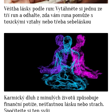
Věštba lásky podle run: Vytáhněte si jednu ze
tří run a odhalte, zda vám runa pomůže s
toxickými vztahy nebo třeba sebeláskou
Karmický dluh z minulých životů způsobuje
finanční potíže, nešťastnou lásku nebo strach.
Spočítejte si ten svůj