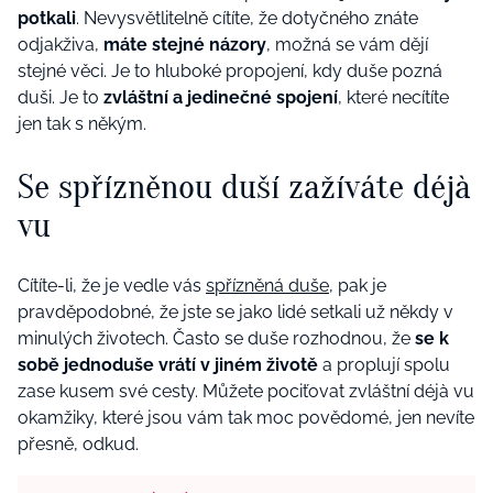
potkali
. Nevysvětlitelně cítíte, že dotyčného znáte
odjakživa,
máte stejné názory
, možná se vám dějí
stejné věci. Je to hluboké propojení, kdy duše pozná
duši. Je to
zvláštní a jedinečné spojení
, které necítíte
jen tak s někým.
Se spřízněnou duší zažíváte déjà
vu
Cítíte-li, že je vedle vás
spřízněná duše
, pak je
pravděpodobné, že jste se jako lidé setkali už někdy v
minulých životech. Často se duše rozhodnou, že
se k
sobě jednoduše vrátí v jiném životě
a proplují spolu
zase kusem své cesty. Můžete pociťovat zvláštní déjà vu
okamžiky, které jsou vám tak moc povědomé, jen nevíte
přesně, odkud.