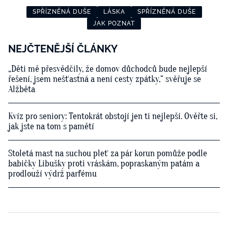
SPŘÍZNĚNÁ DUŠE
LÁSKA
SPŘÍZNĚNÁ DUŠE
JAK POZNAT
NEJČTENĚJŠÍ ČLÁNKY
„Děti mě přesvědčily, že domov důchodců bude nejlepší
řešení, jsem nešťastná a není cesty zpátky,“ svěřuje se
Alžběta
Kvíz pro seniory: Tentokrát obstojí jen ti nejlepší. Ověřte si,
jak jste na tom s pamětí
Stoletá mast na suchou pleť za pár korun pomůže podle
babičky Libušky proti vráskám, popraskaným patám a
prodlouží výdrž parfému