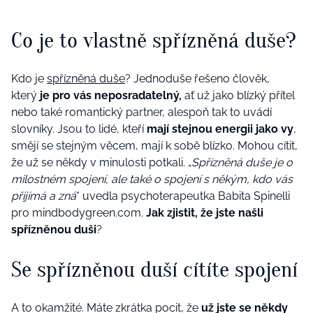
Co je to vlastně spřízněná duše?
Kdo je
spřízněná duše
? Jednoduše řešeno člověk,
který
je pro vás neposradatelný,
ať už jako blízký přítel
nebo také romantický partner, alespoň tak to uvádí
slovníky. Jsou to lidé, kteří
mají stejnou energii jako vy
,
smějí se stejným věcem, mají k sobě blízko. Mohou cítit,
že už se někdy v minulosti potkali. „
Spřízněná duše je o
milostném spojení, ale také o spojení s někým, kdo vás
přijímá a zná
“ uvedla psychoterapeutka Babita Spinelli
pro mindbodygreen.com.
Jak zjistit, že jste našli
spřízněnou duši
?
Se spřízněnou duší
cítíte spojení
A to okamžité. Máte zkrátka pocit, že
už jste se někdy