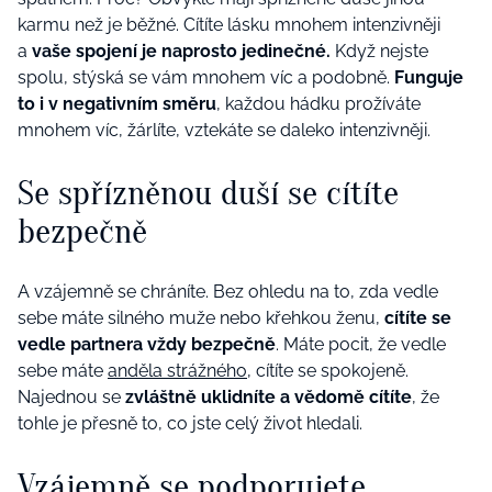
karmu než je běžné. Cítíte lásku mnohem intenzivněji
a
vaše spojení je naprosto jedinečné.
Když nejste
spolu, stýská se vám mnohem víc a podobně.
Funguje
to i v negativním směru
, každou hádku prožíváte
mnohem víc, žárlíte, vztekáte se daleko intenzivněji.
Se spřízněnou duší se cítíte
bezpečně
A vzájemně se chráníte. Bez ohledu na to, zda vedle
sebe máte silného muže nebo křehkou ženu,
cítíte se
vedle partnera vždy bezpečně
. Máte pocit, že vedle
sebe máte
anděla strážného
, cítíte se spokojeně.
Najednou se
zvláštně uklidníte a vědomě cítíte
, že
tohle je přesně to, co jste celý život hledali.
Vzájemně se podporujete