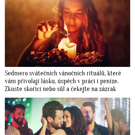
Sedmero svátečních vánočních rituálů, které
vám přivolají lásku, úspěch v práci i peníze.
Zkuste skořici nebo sůl a čekejte na zázrak