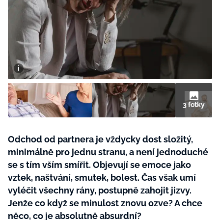
BurdaMedia
Tvoření
Extra
SVĚT ŽENY - 599 KČ
Rady a tipy
ROČNÍ PŘEDPLATNÉ SVĚT ŽENY +
SADA PRODUKTŮ MANA (10 ks)
3 fotky
Odchod od partnera je vždycky dost složitý,
minimálně pro jednu stranu, a není jednoduché
se s tím vším smířit. Objevují se emoce jako
vztek, naštvání, smutek, bolest. Čas však umí
vyléčit všechny rány, postupně zahojit jizvy.
Jenže co když se minulost znovu ozve? A chce
něco, co je absolutně absurdní?