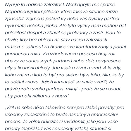
Nyní je to rodinná záležitost. Nechápejte mě špatně.
Nepodceňuji komplikace, které taková situace může
způsobit, zejména pokud vy nebo váš bývalý partner
nyní máte někoho jiného. Ale tyto výzvy nám mohou dát
příležitost dospět a zbavit se přetvářky a zášti. Jsou to
chvíle, kdy bez ohledu na stav našich záležitostí
můžeme sáhnout za hranice své komfortní zóny a podat
pomocnou ruku. V rozhodovacím procesu hrají roli
obavy ze současných partnerů nebo dětí, nevyřešené
city a finanční ohledy. Jde však o život a smrt. A každý,
koho znám a kdo tu byl pro svého bývalého, říká, že by
to udělal znovu. Jejich kamarádi se navíc svěřili, že
právě proto svého partnera milují - protože se nasadí,
aby pomohl někomu v nouzi.“
„Vzít na sebe něco takového není pro slabé povahy; pro
všechny zúčastněné to bude náročný a emocionální
proces. Je velmi důležité si uvědomit, jaké jsou vaše
priority (například váš současný vztah), stanovit si