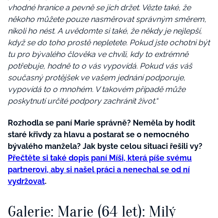
vhodné hranice a pevně se jich držet. Vězte také, že
někoho můžete pouze nasměrovat správným směrem,
nikoli ho nést. A uvědomte si také, že někdy je nejlepší,
když se do toho prostě nepletete. Pokud jste ochotni být
tu pro bývalého člověka ve chvíli, kdy to extrémně
potřebuje, hodně to o vás vypovídá. Pokud vás váš
současný protějšek ve vašem jednání podporuje,
vypovídá to o mnohém. V takovém případě může
poskytnutí určité podpory zachránit život.“
Rozhodla se paní Marie správně? Neměla by hodit
staré křivdy za hlavu a postarat se o nemocného
bývalého manžela? Jak byste celou situaci řešili vy?
Přečtěte si také dopis paní Míši, která píše svému
partnerovi, aby si našel práci a nenechal se od ní
vydržovat
.
Galerie: Marie (64 let): Milý