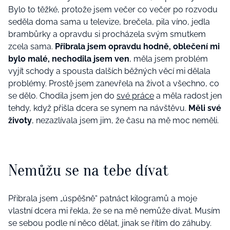
Bylo to těžké, protože jsem večer co večer po rozvodu
seděla doma sama u televize, brečela, pila víno, jedla
brambůrky a opravdu si procházela svým smutkem
zcela sama.
Přibrala jsem opravdu hodně, oblečení mi
bylo malé, nechodila jsem ven
, měla jsem problém
vyjít schody a spousta dalších běžných věcí mi dělala
problémy. Prostě jsem zanevřela na život a všechno, co
se dělo. Chodila jsem jen do
své práce
a měla radost jen
tehdy, když přišla dcera se synem na návštěvu.
Měli své
životy
, nezazlívala jsem jim, že času na mě moc neměli.
Nemůžu se na tebe dívat
Přibrala jsem „úspěšně“ patnáct kilogramů a moje
vlastní dcera mi řekla, že se na mě nemůže dívat. Musím
se sebou podle ní něco dělat, jinak se řítím do záhuby.