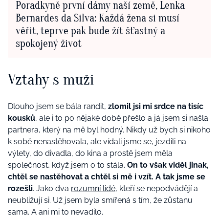
Poradkyně první dámy naší země, Lenka
Bernardes da Silva: Každá žena si musí
věřit, teprve pak bude žít šťastný a
spokojený život
Vztahy s muži
Dlouho jsem se bála randit,
zlomil jsi mi srdce na tisíc
kousků
, ale i to po nějaké době přešlo a já jsem si našla
partnera, který na mě byl hodný. Nikdy už bych si nikoho
k sobě nenastěhovala, ale vídali jsme se, jezdili na
výlety, do divadla, do kina a prostě jsem měla
společnost, když jsem o to stála.
On to však viděl jinak,
chtěl se nastěhovat a chtěl si mě i vzít. A tak jsme se
rozešli
. Jako dva
rozumní lidé
, kteří se nepodvádějí a
neubližují si. Už jsem byla smířená s tím, že zůstanu
sama. A ani mi to nevadilo.