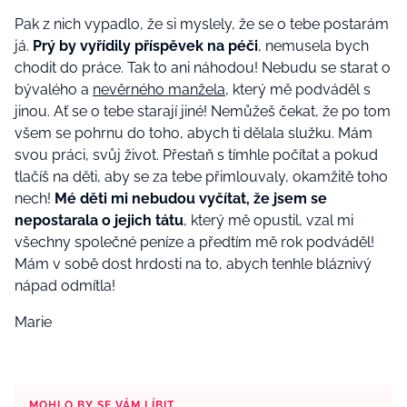
Pak z nich vypadlo, že si myslely, že se o tebe postarám
já.
Prý by vyřídily příspěvek na péči
, nemusela bych
chodit do práce. Tak to ani náhodou! Nebudu se starat o
bývalého a
nevěrného manžela
, který mě podváděl s
jinou. Ať se o tebe starají jiné! Nemůžeš čekat, že po tom
všem se pohrnu do toho, abych ti dělala služku. Mám
svou práci, svůj život. Přestaň s tímhle počítat a pokud
tlačíš na děti, aby se za tebe přimlouvaly, okamžitě toho
nech!
Mé děti mi nebudou vyčítat, že jsem se
nepostarala o jejich tátu
, který mě opustil, vzal mi
všechny společné peníze a předtím mě rok podváděl!
Mám v sobě dost hrdosti na to, abych tenhle bláznivý
nápad odmítla!
Marie
MOHLO BY SE VÁM LÍBIT