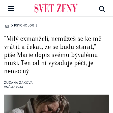
Svetzeny.cz
MÓDA A KRÁSA
PSYCHOLOGIE
DOMŮ
CELEBRITY
“Milý exmanželi, nemůžeš se ke mě
Všechny kategorie
vrátit a čekat, že se budu starat,”
RETROHUBKY
píše Marie dopis svému bývalému
Rozhovory
PSYCHOLOGIE
muži. Ten od ní vyžaduje péči, je
nemocný
Všechny kategorie
ZDRAVÍ
Seberozvoj
ZUZANA ŽÁKOVÁ
Všechny kategorie
05/11/2024
ZÁBAVA
Životní styl
Všechny kategorie
BYDLENÍ
Testy a kvízy
Všechny kategorie