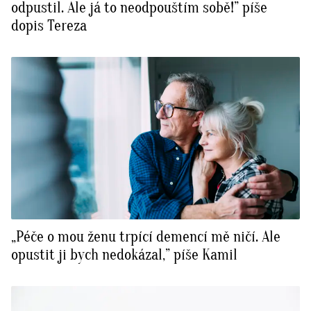
odpustil. Ale já to neodpouštím sobě!” píše
dopis Tereza
„Péče o mou ženu trpící demencí mě ničí. Ale
opustit ji bych nedokázal,” píše Kamil