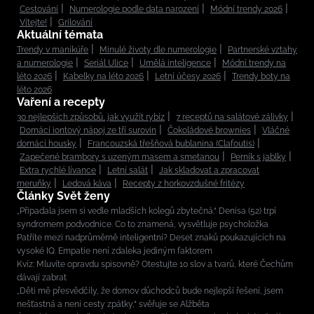
Cestování
Numerologie podle data narození
Módní trendy 2026
Vítejte!
Grilování
Aktuální témata
Trendy v manikúře
Minulé životy dle numerologie
Partnerské vztahy
a numerologie
Seriál Ulice
Umělá inteligence
Módní trendy na
léto 2026
Kabelky na léto 2026
Letní účesy 2026
Trendy boty na
léto 2026
Vaření a recepty
30 nejlepších způsobů, jak využít rybíz
7 receptů na salátové zálivky
Domácí iontový nápoj ze tří surovin
Čokoládové brownies
Vláčné
domácí housky
Francouzská třešňová bublanina (Clafoutis)
Zapečené brambory s uzeným masem a smetanou
Perník s jablky
Extra rychlé lívance
Letní salát
Jak skladovat a zpracovat
meruňky
Ledová káva
Recepty z horkovzdušné fritézy
Články Svět ženy
„Připadala jsem si vedle mladších kolegů zbytečná.“ Denisa (52) trpí
syndromem podvodnice. Co to znamená, vysvětluje psycholožka
Patříte mezi nadprůměrně inteligentní? Deset znaků poukazujících na
vysoké IQ. Empatie není zdaleka jediným faktorem
Kvíz: Mluvíte opravdu spisovně? Otestujte 10 slov a tvarů, které Čechům
dávají zabrat
„Děti mě přesvědčily, že domov důchodců bude nejlepší řešení, jsem
nešťastná a není cesty zpátky,“ svěřuje se Alžběta