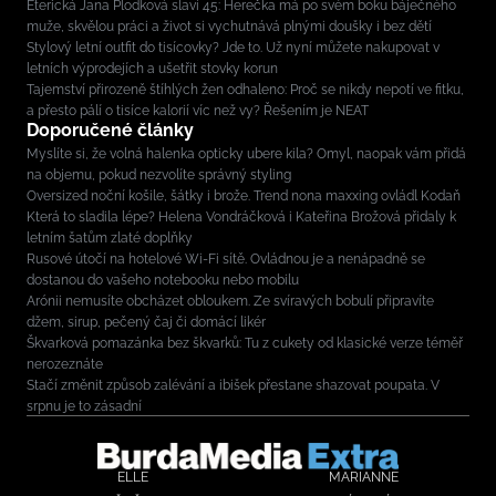
Éterická Jana Plodková slaví 45: Herečka má po svém boku báječného
muže, skvělou práci a život si vychutnává plnými doušky i bez dětí
Stylový letní outfit do tisícovky? Jde to. Už nyní můžete nakupovat v
letních výprodejích a ušetřit stovky korun
Tajemství přirozeně štíhlých žen odhaleno: Proč se nikdy nepotí ve fitku,
a přesto pálí o tisíce kalorií víc než vy? Řešením je NEAT
Doporučené články
Myslíte si, že volná halenka opticky ubere kila? Omyl, naopak vám přidá
na objemu, pokud nezvolíte správný styling
Oversized noční košile, šátky i brože. Trend nona maxxing ovládl Kodaň
Která to sladila lépe? Helena Vondráčková i Kateřina Brožová přidaly k
letním šatům zlaté doplňky
Rusové útočí na hotelové Wi-Fi sítě. Ovládnou je a nenápadně se
dostanou do vašeho notebooku nebo mobilu
Arónii nemusíte obcházet obloukem. Ze svíravých bobulí připravíte
džem, sirup, pečený čaj či domácí likér
Škvarková pomazánka bez škvarků: Tu z cukety od klasické verze téměř
nerozeznáte
Stačí změnit způsob zalévání a ibišek přestane shazovat poupata. V
srpnu je to zásadní
ELLE
MARIANNE