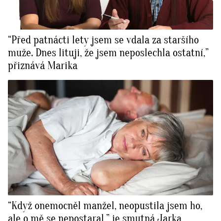
“Před patnácti lety jsem se vdala za staršího
muže. Dnes lituji, že jsem neposlechla ostatní,”
přiznává Marika
“Když onemocněl manžel, neopustila jsem ho,
ale o mě se nepostaral,” je smutná Jarka