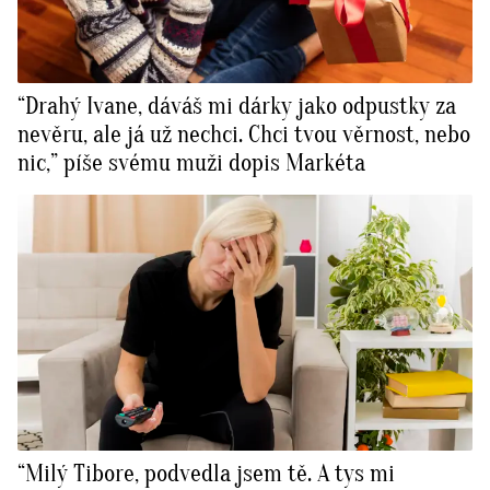
“Drahý Ivane, dáváš mi dárky jako odpustky za
nevěru, ale já už nechci. Chci tvou věrnost, nebo
nic,” píše svému muži dopis Markéta
“Milý Tibore, podvedla jsem tě. A tys mi