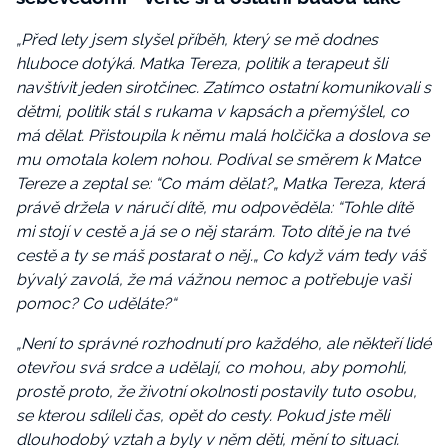
„Před lety jsem slyšel příběh, který se mě dodnes
hluboce dotýká. Matka Tereza, politik a terapeut šli
navštívit jeden sirotčinec. Zatímco ostatní komunikovali s
dětmi, politik stál s rukama v kapsách a přemýšlel, co
má dělat. Přistoupila k němu malá holčička a doslova se
mu omotala kolem nohou. Podíval se směrem k Matce
Tereze a zeptal se: “Co mám dělat?„ Matka Tereza, která
právě držela v náručí dítě, mu odpověděla: “Tohle dítě
mi stojí v cestě a já se o něj starám. Toto dítě je na tvé
cestě a ty se máš postarat o něj.„ Co když vám tedy váš
bývalý zavolá, že má vážnou nemoc a potřebuje vaši
pomoc? Co uděláte?“
„Není to správné rozhodnutí pro každého, ale někteří lidé
otevřou svá srdce a udělají, co mohou, aby pomohli,
prostě proto, že životní okolnosti postavily tuto osobu,
se kterou sdíleli čas, opět do cesty. Pokud jste měli
dlouhodobý vztah a byly v něm děti, mění to situaci.