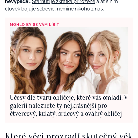
nevypadal
.
Stárnutí je zkrátka přirozené
a ať s ním
člověk bojuje sebevíc, nemine nikoho z nás.
MOHLO BY SE VÁM LÍBIT
Účesy dle tvaru obličeje, které vás omladí: V
galerii naleznete ty nejkrásnější pro
čtvercový, kulatý, srdcový a oválný obličej
Které věci prozradí skutečný věk