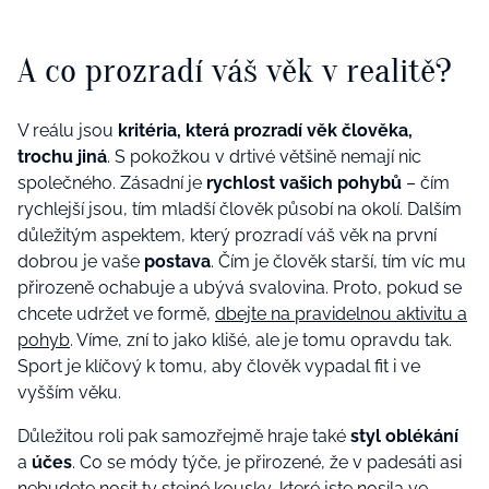
A co prozradí váš věk v realitě?
V reálu jsou
kritéria, která prozradí věk člověka,
trochu jiná
. S pokožkou v drtivé většině nemají nic
společného. Zásadní je
rychlost vašich pohybů
– čím
rychlejší jsou, tím mladší člověk působí na okolí. Dalším
důležitým aspektem, který prozradí váš věk na první
dobrou je vaše
postava
. Čím je člověk starší, tím víc mu
přirozeně ochabuje a ubývá svalovina. Proto, pokud se
chcete udržet ve formě,
dbejte na pravidelnou aktivitu a
pohyb
. Víme, zní to jako klišé, ale je tomu opravdu tak.
Sport je klíčový k tomu, aby člověk vypadal fit i ve
vyšším věku.
Důležitou roli pak samozřejmě hraje také
styl oblékání
a
účes
. Co se módy týče, je přirozené, že v padesáti asi
nebudete nosit ty stejné kousky, které jste nosila ve