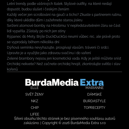
Letní trendy podle vášnivých Italek. Stylové outfity, na které nedají
dopustit, budou slušet i českým ženám
Každý večer jen scrollování na gauči a ticho? Zkuste s partnerem rutinu,
díky které uklidíte dům i zažehnete starou jiskru
Svržení atomové bomby na Hirošimu: V nepředstavitelném žáru se část
lidí vypařila. Zůstaly po nich jen stíny
Rýpanec do Mety. Brýle DuckDuckGo neumí vůbec nic, ale právě proto
se vyprodaly během několika dní
Dýňová semínka nevyhazujte, prospívají vlasům, trávení či srdci.
Upravte je a využijte jako zdravou svačinu i do vaření
Zelené brambory nejsou jen kosmetická vada. Kdy je ještě můžete sníst
Orchidej nekvete? Než začnete orchidej hnojit, zkontrolujte světlo i stav
kořenů
ELLE
MARIANNE
SVĚT ŽENY
DÁMSKÉ
NKZ
BURDASTYLE
CHIP
TOPRECEPTY
LIFEE
Šíření obsahu těchto stránek je bez písemného souhlasu autorů
zakázáno. | Copyright © 2026 BurdaMedia Extra s.r.o