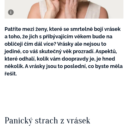
BurdaMedia
Tvoření
Extra
SVĚT ŽENY - 599 KČ
Rady a tipy
ROČNÍ PŘEDPLATNÉ SVĚT ŽENY +
Patříte mezi ženy, které se smrtelně bojí vrásek
SADA PRODUKTŮ MANA (10 ks)
a toho, že jich s přibývajícím věkem bude na
obličeji čím dál více? Vrásky ale nejsou to
jediné, co váš skutečný věk prozradí. Aspektů,
které odhalí, kolik vám doopravdy je, je hned
několik. A vrásky jsou to poslední, co byste měla
řešit.
Panický strach z vrásek