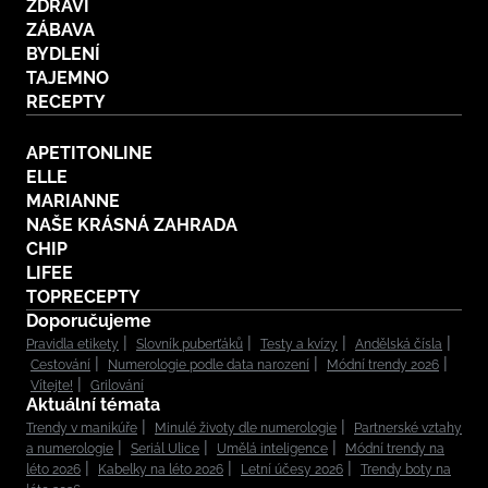
ZDRAVÍ
ZÁBAVA
BYDLENÍ
TAJEMNO
RECEPTY
APETITONLINE
ELLE
MARIANNE
NAŠE KRÁSNÁ ZAHRADA
CHIP
LIFEE
TOPRECEPTY
Doporučujeme
Pravidla etikety
Slovník puberťáků
Testy a kvízy
Andělská čísla
Cestování
Numerologie podle data narození
Módní trendy 2026
Vítejte!
Grilování
Aktuální témata
Trendy v manikúře
Minulé životy dle numerologie
Partnerské vztahy
a numerologie
Seriál Ulice
Umělá inteligence
Módní trendy na
léto 2026
Kabelky na léto 2026
Letní účesy 2026
Trendy boty na