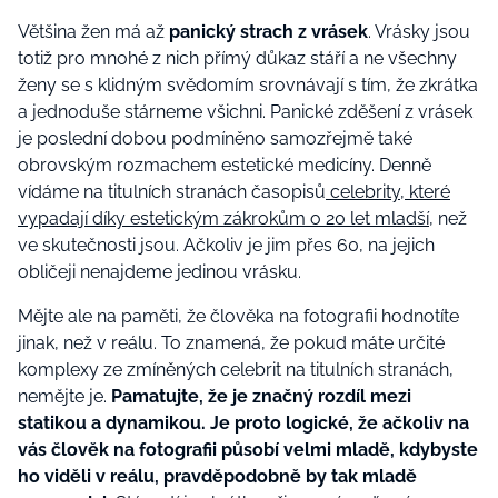
Většina žen má až
panický strach z vrásek
. Vrásky jsou
totiž pro mnohé z nich přímý důkaz stáří a ne všechny
ženy se s klidným svědomím srovnávají s tím, že zkrátka
a jednoduše stárneme všichni. Panické zděšení z vrásek
je poslední dobou podmíněno samozřejmě také
obrovským rozmachem estetické medicíny. Denně
vídáme na titulních stranách časopisů
celebrity, které
vypadají díky estetickým zákrokům o 20 let mladší
, než
ve skutečnosti jsou. Ačkoliv je jim přes 60, na jejich
obličeji nenajdeme jedinou vrásku.
Mějte ale na paměti, že člověka na fotografii hodnotíte
jinak, než v reálu. To znamená, že pokud máte určité
komplexy ze zmíněných celebrit na titulních stranách,
nemějte je.
Pamatujte, že je značný rozdíl mezi
statikou a dynamikou. Je proto logické, že ačkoliv na
vás člověk na fotografii působí velmi mladě, kdybyste
ho viděli v reálu, pravděpodobně by tak mladě