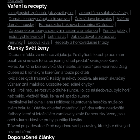
léto 2026
Vaření a recepty
30 nejlepších způsobů, jak využít rybíz
7 receptů na salátové zálivky
Domácí iontový nápoj ze tří surovin
Čokoládové brownies
Vláčné
domácí housky
Francouzská třešňová bublanina (Clafoutis)
Zapečené brambory s uzeným masem a smetanou
Perník s jablky
Extra rychlé lívance
Letní salát
Jak skladovat a zpracovat
meruňky
Ledová káva
Recepty z horkovzdušné fritézy
Články Svět ženy
„Dcera mi řekla, že nechce žít jako já. Po čtyřiceti letech práce mám
pocit, že si neváží toho, co jsem jí chtěl předat,“ svěřuje se Karel
Herec Jan Cina bez servítků: Od malého „smrada” přes vášnivou Drag
Queen až k romským kořenům a touze po dítěti
Kvíz z českých frazémů: Každý je někdy používá, ale jejich skutečný
význam zná málokdo. Obstojíte bez jediné chyby?
Nad Hirošimou se rozsvítilo druhé slunce. To, co následovalo, bylo horší
než peklo. Přeživší říkali, že na ně spadlo slunce
Muzikálová královna Hana Holišová: Talentovaná herečka muže po
svém boku tají. Otázky ohledně mateřství jí přijdou velice nezdvořilé
Kalhoty, které si letošní léto zamilovaly zralé Francouzky. Vzory jsou
opět v kurzu: Nosí se pruhy, puntíky i kostky
Trávení po padesátce: Proč najednou vadí potraviny, které jste dříve jedli
bez problémů
Doporučené články