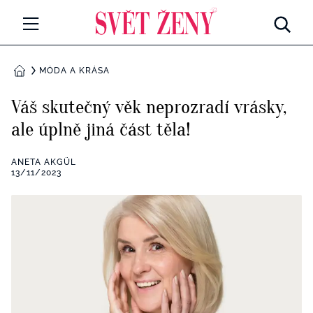
Svetzeny.cz
MÓDA A KRÁSA
MÓDA A KRÁSA
DOMŮ
CELEBRITY
Váš skutečný věk neprozradí vrásky,
Všechny kategorie
ale úplně jiná část těla!
RETROHUBKY
Rozhovory
ANETA AKGÜL
PSYCHOLOGIE
13/11/2023
Všechny kategorie
ZDRAVÍ
Seberozvoj
Všechny kategorie
ZÁBAVA
Životní styl
Všechny kategorie
BYDLENÍ
Testy a kvízy
Všechny kategorie