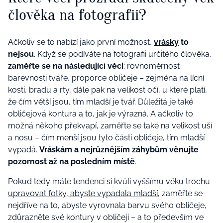
člověka na fotografii?
Ačkoliv se to nabízí jako první možnost,
vrásky
to
nejsou
. Když se podíváte na fotografii určitého člověka,
zaměřte se na následující věci
: rovnoměrnost
barevnosti tváře, proporce obličeje – zejména na lícní
kosti, bradu a rty, dále pak na velikost očí, u které platí,
že čím větší jsou, tím mladší je tvář. Důležitá je také
obličejová kontura a to, jak je výrazná. A ačkoliv to
možná někoho překvapí, zaměřte se také na velikost uší
a nosu – čím menší jsou tyto části obličeje, tím mladší
vypadá.
Vráskám a nejrůznějším záhybům věnujte
pozornost až na posledním místě
.
Pokud tedy máte tendenci si kvůli vyššímu věku trochu
upravovat fotky, abyste vypadala mladší
, zaměřte se
nejdříve na to, abyste vyrovnala barvu svého obličeje,
zdůrazněte své kontury v obličeji – a to především ve