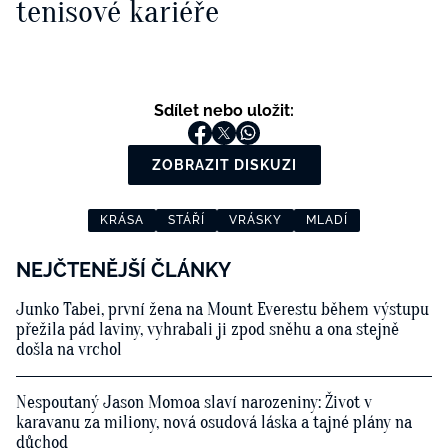
tenisové kariéře
Sdílet nebo uložit:
ZOBRAZIT DISKUZI
KRÁSA
STÁŘÍ
VRÁSKY
MLADÍ
NEJČTENĚJŠÍ ČLÁNKY
Junko Tabei, první žena na Mount Everestu během výstupu
přežila pád laviny, vyhrabali ji zpod sněhu a ona stejně
došla na vrchol
Nespoutaný Jason Momoa slaví narozeniny: Život v
karavanu za miliony, nová osudová láska a tajné plány na
důchod