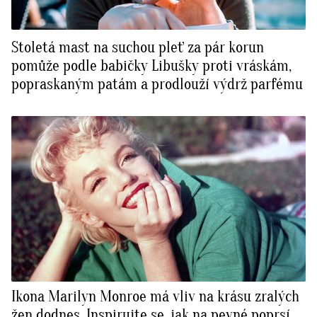
Stoletá mast na suchou pleť za pár korun
pomůže podle babičky Libušky proti vráskám,
popraskaným patám a prodlouží výdrž parfému
Ikona Marilyn Monroe má vliv na krásu zralých
žen dodnes. Inspirujte se, jak na pevné poprsí,