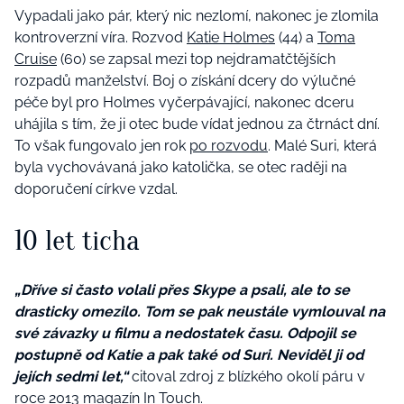
Vypadali jako pár, který nic nezlomí, nakonec je zlomila
kontroverzní víra. Rozvod
Katie Holmes
(44) a
Toma
Cruise
(60) se zapsal mezi top nejdramatčtějších
rozpadů manželství. Boj o získání dcery do výlučné
péče byl pro Holmes vyčerpávající, nakonec dceru
uhájila s tím, že ji otec bude vídat jednou za čtrnáct dní.
To však fungovalo jen rok
po rozvodu
. Malé Suri, která
byla vychovávaná jako katolička, se otec raději na
doporučení církve vzdal.
10 let ticha
„Dříve si často volali přes Skype a psali, ale to se
drasticky omezilo. Tom se pak neustále vymlouval na
své závazky u filmu a nedostatek času. Odpojil se
postupně od Katie a pak také od Suri. Neviděl ji od
jejích sedmi let,“
citoval zdroj z blízkého okolí páru v
roce 2013 magazín In Touch.