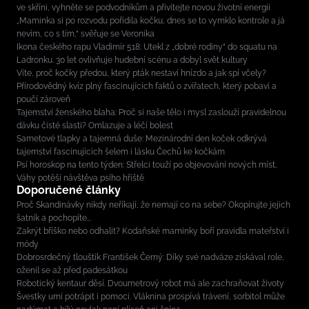
ve skříni, vyhněte se podvodníkům a přivítejte novou životní energii
„Maminka si po rozvodu pořídila kočku, dnes se to vymklo kontrole a já
nevím, co s tím,“ svěřuje se Veronika
Ikona českého rapu Vladimír 518: Utekl z „dobré rodiny“ do squatu na
Ladronku. 30 let ovlivňuje hudební scénu a dobyl svět kultury
Víte, proč kočky předou, který pták nestaví hnízdo a jak spí včely?
Přírodovědný kvíz plný fascinujících faktů o zvířatech, který pobaví a
poučí zároveň
Tajemství ženského blaha: Proč si naše tělo i mysl zaslouží pravidelnou
dávku čisté slasti? Omlazuje a léčí bolest
Sametové tlapky a tajemná duše: Mezinárodní den koček odkrývá
tajemství fascinujících šelem i lásku Čechů ke kočkám
Psí horoskop na tento týden: Střelci touží po objevování nových míst,
Váhy potěší návštěva psího hřiště
Doporučené články
Proč Skandinávky nikdy neříkají, že nemají co na sebe? Okopírujte jejich
šatník a pochopíte...
Zakrýt bříško nebo odhalit? Kodaňské maminky boří pravidla mateřství i
módy
Dobrosrdečný tlouštík František Černý: Díky své nadváze získával role,
oženil se až před padesátkou
Robotický kentaur děsí. Dvoumetrový robot má ale zachraňovat životy
Švestky umí potrápit i pomoci. Vláknina prospívá trávení, sorbitol může