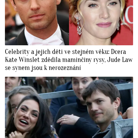
Celebrity a jejich děti ve stejném věku: Dcera
Kate Winslet zdědila maminčiny rysy, Jude Law
se synem jsou k nerozeznání