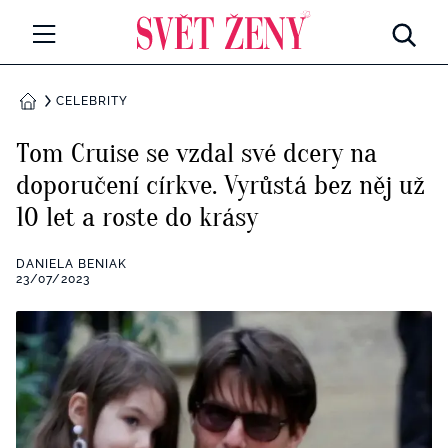
Svetzeny.cz
MÓDA A KRÁSA
CELEBRITY
DOMŮ
CELEBRITY
Tom Cruise se vzdal své dcery na
Všechny kategorie
doporučení církve. Vyrůstá bez něj už
RETROHUBKY
10 let a roste do krásy
Rozhovory
PSYCHOLOGIE
DANIELA BENIAK
Všechny kategorie
23/07/2023
ZDRAVÍ
Seberozvoj
Všechny kategorie
ZÁBAVA
Životní styl
Všechny kategorie
BYDLENÍ
Testy a kvízy
Všechny kategorie