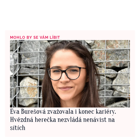
MOHLO BY SE VÁM LÍBIT
Eva Burešová zvažovala i konec kariéry.
Hvězdná herečka nezvládá nenávist na
sítích