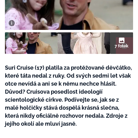
BurdaMedia
Tvoření
Extra
SVĚT ŽENY - 599 KČ
Rady a tipy
ROČNÍ PŘEDPLATNÉ SVĚT ŽENY +
SADA PRODUKTŮ MANA (10 ks)
7 fotek
Suri Cruise (17) platila za protěžované děvčátko,
které táta nedal z ruky. Od svých sedmi let však
otce nevídá a ani se k němu nechce hlásit.
Důvod? Cruisova posedlost ideologií
scientologické církve. Podívejte se, jak se z
malé holčičky stává dospělá krásná slečna,
která nikdy oficiálně rozhovor nedala. Zdroje z
jejího okolí ale mluví jasně.