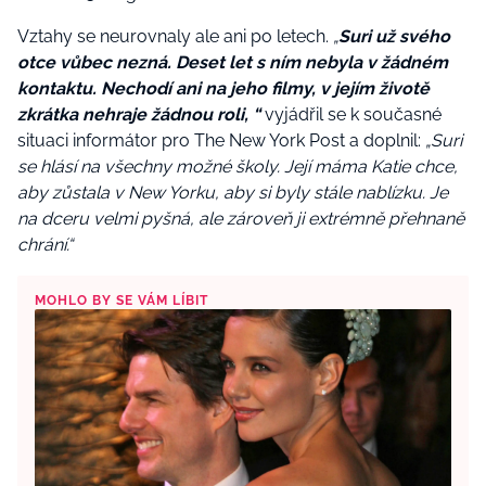
Vztahy se neurovnaly ale ani po letech.
„
Suri už svého
otce vůbec nezná. Deset let s ním nebyla v žádném
kontaktu. Nechodí ani na jeho filmy, v jejím životě
zkrátka nehraje žádnou roli, “
vyjádřil se k současné
situaci informátor pro The New York Post a doplnil:
„Suri
se hlásí na všechny možné školy. Její máma Katie chce,
aby zůstala v New Yorku, aby si byly stále nablízku. Je
na dceru velmi pyšná, ale zároveň ji extrémně přehnaně
chrání.“
MOHLO BY SE VÁM LÍBIT