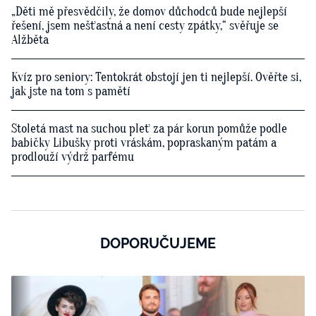
„Děti mě přesvědčily, že domov důchodců bude nejlepší
řešení, jsem nešťastná a není cesty zpátky,“ svěřuje se
Alžběta
Kvíz pro seniory: Tentokrát obstojí jen ti nejlepší. Ověřte si,
jak jste na tom s pamětí
Stoletá mast na suchou pleť za pár korun pomůže podle
babičky Libušky proti vráskám, popraskaným patám a
prodlouží výdrž parfému
DOPORUČUJEME