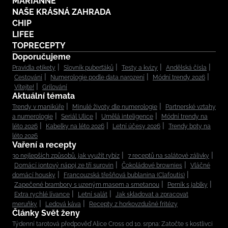
MARIANNE
NAŠE KRÁSNÁ ZAHRADA
CHIP
LIFEE
TOPRECEPTY
Doporučujeme
Pravidla etikety
Slovník puberťáků
Testy a kvízy
Andělská čísla
Cestování
Numerologie podle data narození
Módní trendy 2026
Vítejte!
Grilování
Aktuální témata
Trendy v manikúře
Minulé životy dle numerologie
Partnerské vztahy
a numerologie
Seriál Ulice
Umělá inteligence
Módní trendy na
léto 2026
Kabelky na léto 2026
Letní účesy 2026
Trendy boty na
léto 2026
Vaření a recepty
30 nejlepších způsobů, jak využít rybíz
7 receptů na salátové zálivky
Domácí iontový nápoj ze tří surovin
Čokoládové brownies
Vláčné
domácí housky
Francouzská třešňová bublanina (Clafoutis)
Zapečené brambory s uzeným masem a smetanou
Perník s jablky
Extra rychlé lívance
Letní salát
Jak skladovat a zpracovat
meruňky
Ledová káva
Recepty z horkovzdušné fritézy
Články Svět ženy
Týdenní tarotová předpověď Alice Cross od 10. srpna: Zatočte s kostlivci