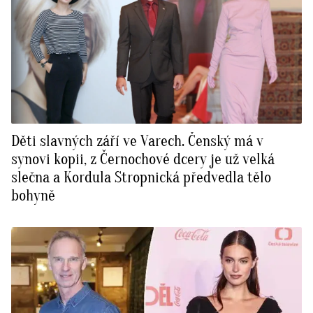
Děti slavných září ve Varech. Čenský má v
synovi kopii, z Černochové dcery je už velká
slečna a Kordula Stropnická předvedla tělo
bohyně