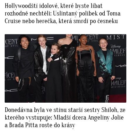
Hollywoodští idolové, které byste líbat
rozhodně nechtěli: Uslintaný polibek od Toma
Cruise nebo herečka, která smrdí po česneku
Donedávna byla ve stínu starší sestry Shiloh, ze
kterého vystupuje: Mladší dcera Angeliny Jolie
a Brada Pitta roste do krásy