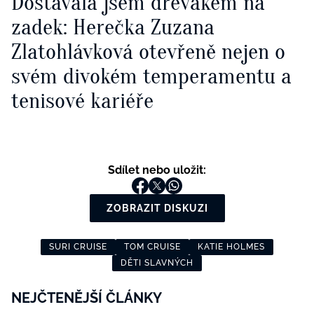
Dostávala jsem dřevákem na
zadek: Herečka Zuzana
Zlatohlávková otevřeně nejen o
svém divokém temperamentu a
tenisové kariéře
Sdílet nebo uložit:
ZOBRAZIT DISKUZI
SURI CRUISE
TOM CRUISE
KATIE HOLMES
DĚTI SLAVNÝCH
NEJČTENĚJŠÍ ČLÁNKY