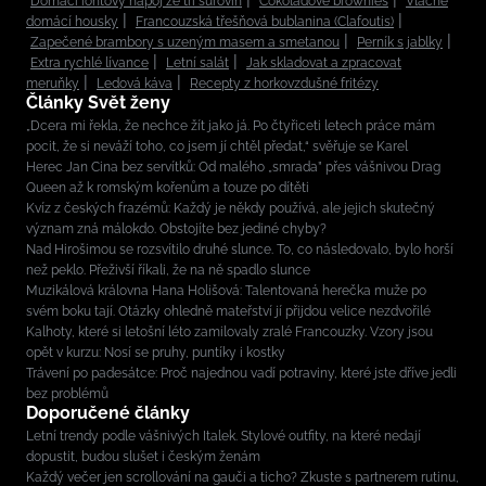
Domácí iontový nápoj ze tří surovin
Čokoládové brownies
Vláčné
domácí housky
Francouzská třešňová bublanina (Clafoutis)
Zapečené brambory s uzeným masem a smetanou
Perník s jablky
Extra rychlé lívance
Letní salát
Jak skladovat a zpracovat
meruňky
Ledová káva
Recepty z horkovzdušné fritézy
Články Svět ženy
„Dcera mi řekla, že nechce žít jako já. Po čtyřiceti letech práce mám
pocit, že si neváží toho, co jsem jí chtěl předat,“ svěřuje se Karel
Herec Jan Cina bez servítků: Od malého „smrada” přes vášnivou Drag
Queen až k romským kořenům a touze po dítěti
Kvíz z českých frazémů: Každý je někdy používá, ale jejich skutečný
význam zná málokdo. Obstojíte bez jediné chyby?
Nad Hirošimou se rozsvítilo druhé slunce. To, co následovalo, bylo horší
než peklo. Přeživší říkali, že na ně spadlo slunce
Muzikálová královna Hana Holišová: Talentovaná herečka muže po
svém boku tají. Otázky ohledně mateřství jí přijdou velice nezdvořilé
Kalhoty, které si letošní léto zamilovaly zralé Francouzky. Vzory jsou
opět v kurzu: Nosí se pruhy, puntíky i kostky
Trávení po padesátce: Proč najednou vadí potraviny, které jste dříve jedli
bez problémů
Doporučené články
Letní trendy podle vášnivých Italek. Stylové outfity, na které nedají
dopustit, budou slušet i českým ženám
Každý večer jen scrollování na gauči a ticho? Zkuste s partnerem rutinu,