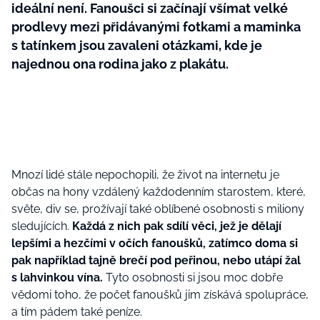
ideální není. Fanoušci si začínají všímat velké
prodlevy mezi přidávanými fotkami a maminka
s tatínkem jsou zavaleni otázkami, kde je
najednou ona rodina jako z plakátu.
Mnozí lidé stále nepochopili, že život na internetu je
občas na hony vzdálený každodenním starostem, které,
světe, div se, prožívají také oblíbené osobnosti s miliony
sledujících.
Každá z nich pak sdílí věci, jež je dělají
lepšími a hezčími v očích fanoušků, zatímco doma si
pak například tajně brečí pod peřinou, nebo utápí žal
s lahvinkou vína.
Tyto osobnosti si jsou moc dobře
vědomi toho, že počet fanoušků jim získává spolupráce,
a tím pádem také peníze.