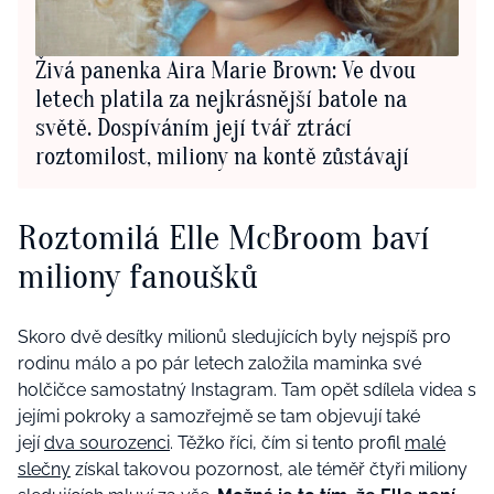
Živá panenka Aira Marie Brown: Ve dvou
letech platila za nejkrásnější batole na
světě. Dospíváním její tvář ztrácí
roztomilost, miliony na kontě zůstávají
Roztomilá Elle McBroom baví
miliony fanoušků
Skoro dvě desítky milionů sledujících byly nejspíš pro
rodinu málo a po pár letech založila maminka své
holčičce samostatný Instagram. Tam opět sdílela videa s
jejími pokroky a samozřejmě se tam objevují také
její
dva sourozenci
. Těžko říci, čím si tento profil
malé
slečny
získal takovou pozornost, ale téměř čtyři miliony