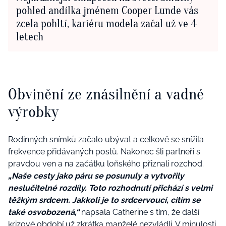
pohled andílka jménem Cooper Lunde vás
zcela pohltí, kariéru modela začal už ve 4
letech
Obvinění ze znásilnění a vadné
výrobky
Rodinných snímků začalo ubývat a celkově se snížila
frekvence přidávaných postů. Nakonec šli partneři s
pravdou ven a na začátku loňského přiznali rozchod.
„Naše cesty jako páru se posunuly a vytvořily
neslučitelné rozdíly. Toto rozhodnutí přichází s velmi
těžkým srdcem. Jakkoli je to srdcervoucí, cítím se
také osvobozená,“
napsala Catherine s tím, že další
krizové období už zkrátka manželé nezvládli. V minulosti