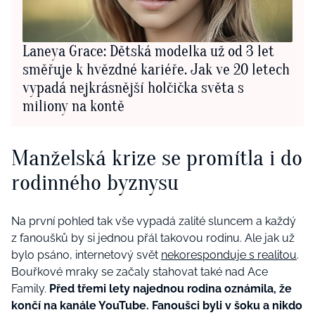
Laneya Grace: Dětská modelka už od 3 let
směřuje k hvězdné kariéře. Jak ve 20 letech
vypadá nejkrásnější holčička světa s
miliony na kontě
Manželská krize se promítla i do
rodinného byznysu
Na první pohled tak vše vypadá zalité sluncem a každý
z fanoušků by si jednou přál takovou rodinu. Ale jak už
bylo psáno, internetový svět
nekoresponduje s realitou
.
Bouřkové mraky se začaly stahovat také nad Ace
Family.
Před třemi lety najednou rodina oznámila, že
končí na kanále YouTube. Fanoušci byli v šoku a nikdo