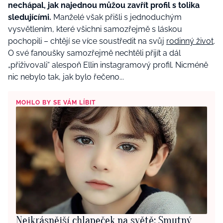
nechápal, jak najednou můžou zavřít profil s tolika
sledujícími.
Manželé však přišli s jednoduchým
vysvětlením, které všichni samozřejmě s láskou
pochopili – chtějí se více soustředit na svůj
rodinný život
.
O své fanoušky samozřejmě nechtěli přijít a dál
„přiživovali“ alespoň Ellin instagramový profil. Nicméně
nic nebylo tak, jak bylo řečeno...
MOHLO BY SE VÁM LÍBIT
Nejkrásnější chlapeček na světě: Smutný