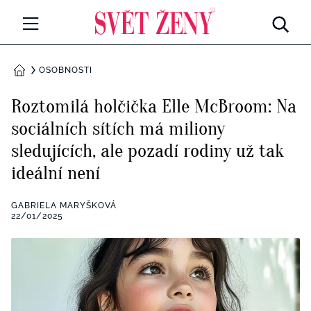
Svetzeny.cz
MÓDA A KRÁSA
OSOBNOSTI
DOMŮ
CELEBRITY
Roztomilá holčička Elle McBroom: Na
Všechny kategorie
sociálních sítích má miliony
RETROHUBKY
sledujících, ale pozadí rodiny už tak
Rozhovory
PSYCHOLOGIE
ideální není
Všechny kategorie
ZDRAVÍ
GABRIELA MARYŠKOVÁ
22/01/2025
Seberozvoj
Všechny kategorie
ZÁBAVA
Životní styl
Všechny kategorie
BYDLENÍ
Testy a kvízy
Všechny kategorie