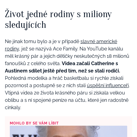
Život jedné rodiny s miliony
sledujících
Ne jinak tomu bylo a je v případě
slavné americké
rodiny
, jež se nazývá Ace Family. Na YouTube kanálu
měl krásný pár a jejich dětičky neskutečných 18 milionů
fanoušků z celého světa.
Videa začali Catherine s
Austinem sdílet ještě před tím, než se stali rodiči.
Pohledná modelka a hráč basketbalu si rychle získali
pozornost a postupně se z nich stali
úspěšní influenceři
.
Vtipná videa ze života krásného páru si získala velkou
oblibu a s ní spojené peníze na účtu, které jen radostně
cinkaly.
MOHLO BY SE VÁM LÍBIT