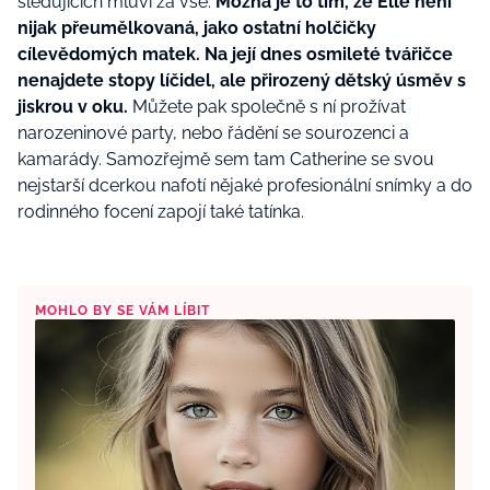
sledujících mluví za vše.
Možná je to tím, že Elle není
nijak přeumělkovaná, jako ostatní holčičky
cílevědomých matek. Na její dnes osmileté tvářičce
nenajdete stopy líčidel, ale přirozený dětský úsměv s
jiskrou v oku.
Můžete pak společně s ní prožívat
narozeninové party, nebo řádění se sourozenci a
kamarády. Samozřejmě sem tam Catherine se svou
nejstarší dcerkou nafotí nějaké profesionální snímky a do
rodinného focení zapojí také tatínka.
MOHLO BY SE VÁM LÍBIT