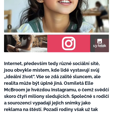
BurdaMedia
Tvoření
Extra
SVĚT ŽENY - 599 KČ
Rady a tipy
ROČNÍ PŘEDPLATNÉ SVĚT ŽENY +
SADA PRODUKTŮ MANA (10 ks)
13 fotek
Internet, především tedy různé sociální sítě,
jsou obvykle místem, kde lidé vystavují svůj
„ideální život”. Vše se zdá zalité sluncem, ale
realita může být úplně jiná. Osmiletá Elle
McBroom je hvězdou Instagramu, o čemž svědčí
skoro čtyři miliony sledujících. Společně s rodiči
a sourozenci vypadají jejich snímky jako
reklama na štěstí. Pozadí rodiny však už tak