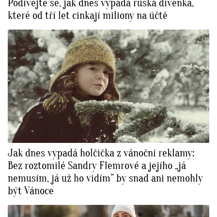
Podívejte se, jak dnes vypadá ruská dívenka,
které od tří let cinkají miliony na účtě
Jak dnes vypadá holčička z vánoční reklamy:
Bez roztomilé Sandry Flemrové a jejího „já
nemusím, já už ho vidím” by snad ani nemohly
být Vánoce