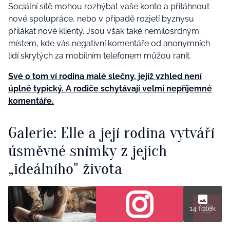
Sociální sítě mohou rozhýbat vaše konto a přitáhnout
nové spolupráce, nebo v případě rozjetí byznysu
přilákat nové klienty. Jsou však také nemilosrdným
místem, kde vás negativní komentáře od anonymních
lidí skrytých za mobilním telefonem můžou ranit.
Své o tom ví rodina malé slečny, jejíž vzhled není
úplně typický. A rodiče schytávají velmi nepříjemné
komentáře.
Galerie: Elle a její rodina vytváří
úsměvné snímky z jejich
„ideálního" života
14 fotek