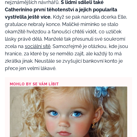
nejznámějších návrhářů.
S lidmi sdíleli také
Catherinino první těhotenství a jejich popularita
vystřelila ještě více.
Když se pak narodila dcerka Elle,
gratulace nebraly konce. Maličké miminko se stalo
okamžitě hvězdou a fanoušci chtěli vidět, co uzlíček
lásky právě dělá. Manželé tak přesunuli své soukromí
zcela na
sociální sítě
. Samozřejmě je otázkou, kde jsou
hranice, za které by se nemělo zajít, ale každý to má
zkrátka jinak. Neustále se zvyšující bankovní konto je
přece jen velmi lákavé.
MOHLO BY SE VÁM LÍBIT