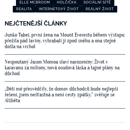
ELLE MCBROOM
HOLČIČKA
SOCIÁLNÍ SÍTĚ
REALITA
INTERNETOVÝ ŽIVOT
REÁLNÝ ŽIVOT
NEJČTENĚJŠÍ ČLÁNKY
Junko Tabei, první žena na Mount Everestu během výstupu
přežila pád laviny, vyhrabali ji zpod sněhu a ona stejně
došla na vrchol
Nespoutaný Jason Momoa slaví narozeniny: Život v
karavanu za miliony, nová osudová láska a tajné plány na
důchod
„Děti mě přesvědčily, že domov důchodců bude nejlepší
řešení, jsem nešťastná a není cesty zpátky,“ svěřuje se
Alžběta