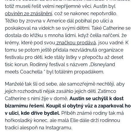
totiž museli řešit velmi nepříjemné věci. Austin byl
obviněn ze znásilnění
, což se nakonec nepotvrdilo.
Těžko by zrovna v Americe dál pobíhal po ulici a
poskakoval na videích se svými dětmi. Také Catherine se
dostala do křížku s mnoha lidmi, když čelila nařčení, že
krémy, které pod svou
značkou prodává
, jsou vadné. K
tomu se potom ještě přidala nezvládnutá organizace
festivalu pro děti, kde stály lístky v přepočtu až deset
tisíc korun. Rodinný festival s názvem „Disneyland
meets Coachella “ byl totálním propadákem.
Manželé tak šli od sebe, ale samozřejmě nechtějí, aby
jejich rozhodnutí nějak zasáhlo jejich děti. Zatímco
Catherine s nimi žije v domě,
Austin se uchýlil k dost
bizarnímu řešení. Koupil si obytný vůz a zaparkoval ho
v ulici, kde dříve bydlel.
Příběh známé rodiny tak má
hořkosladký konec, ale malá Elle dále drží rodinnou
tradici alespoň na Instagramu.