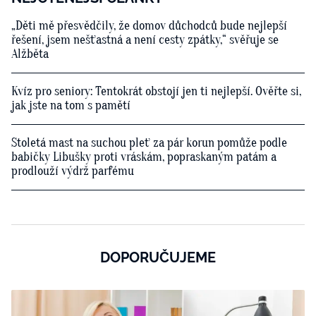
„Děti mě přesvědčily, že domov důchodců bude nejlepší
řešení, jsem nešťastná a není cesty zpátky,“ svěřuje se
Alžběta
Kvíz pro seniory: Tentokrát obstojí jen ti nejlepší. Ověřte si,
jak jste na tom s pamětí
Stoletá mast na suchou pleť za pár korun pomůže podle
babičky Libušky proti vráskám, popraskaným patám a
prodlouží výdrž parfému
DOPORUČUJEME