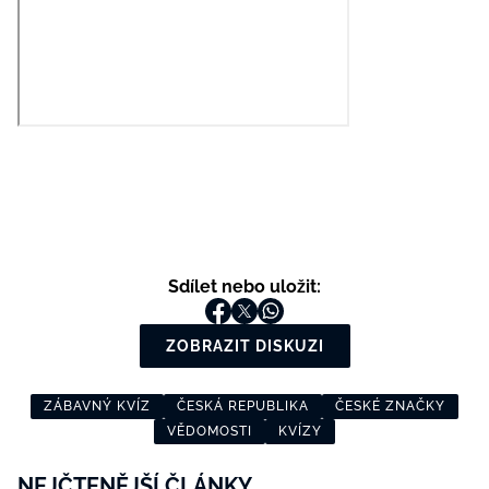
Sdílet nebo uložit:
ZOBRAZIT DISKUZI
ZÁBAVNÝ KVÍZ
ČESKÁ REPUBLIKA
ČESKÉ ZNAČKY
VĚDOMOSTI
KVÍZY
NEJČTENĚJŠÍ ČLÁNKY