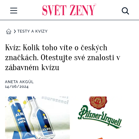
Svetzeny.cz
MÓDA A KRÁSA
TESTY A KVÍZY
DOMŮ
CELEBRITY
Kvíz: Kolik toho víte o českých
Všechny kategorie
značkách. Otestujte své znalosti v
RETROHUBKY
zábavném kvízu
Rozhovory
PSYCHOLOGIE
ANETA AKGÜL
Všechny kategorie
14/06/2024
ZDRAVÍ
Seberozvoj
Všechny kategorie
ZÁBAVA
Životní styl
Všechny kategorie
BYDLENÍ
Testy a kvízy
Všechny kategorie