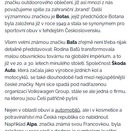
značku outdoorového oblečení, jíž asi mnozí z nás
považujeme spíše za zahraniční „brand“. Další
významnou značkou je
Botas
, jejíž předchůdce Botana
byla založena již v roce 1949 a stala se synonymem pro
sportovní obuv v tehdejším Československu.
Všem velmi známou značku
Baťa
zřejmě není třeba nijak
detailně představovat. Rodina Baťů transformovala
malou obuvnickou továrnu na globální impérium, a to
již ve 20. a 30. letech minulého století. Společnost
Škoda
Auto
, která začala jako výrobce jízdních kol a
motocyklů, se také dlouhodobě řadí mezi nejúspěšnější
české značky. Nyní sice spadá pod nadřazenou
organizaci Volkswagen Group, stále se ale jedná o firmu,
na kterou jsou Češi patřičně pyšní.
Nejen v oblasti obuvi a
automobilů
, ale i v kosmetice a
potravinářství má Česká republika co nabídnout.
Například
Alpa
, značka známá svou Francovkou, byla