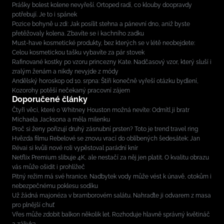
Prášky bolest kolene nevyřeší. Ortoped radí, co klouby doopravdy
potřebují. Je to i spánek
Pozice bohyně u zdi: Jak posílit stehna a pánevní dno, aniž byste
přetěžovaly kolena. Zbavíte se i kachního zadku
Must-have kosmetické produkty, bez kterých se v létě neobejdete:
Celou kosmetickou tašku vybavíte za pár stovek
Rafinované kostky po vzoru princezny Kate. Nadčasový vzor, který sluší i
zralým ženám a nikdy nevyjde z módy
Andělský horoskop od 10. srpna: Štíři konečně vyřeší otázku bydlení,
Kozorohy potěší nečekaný pracovní zájem
Doporučené články
Čtyři věci, které o Whitney Houston možná nevíte: Odmítl ji bratr
Michaela Jacksona a měla milenku
Proč si ženy pořizují druhý zásnubní prsten? Toto je trend travel ring
Hvězda filmu Rebelové se znovu vrací do oblíbených šedesátek: Jan
Révai si kvůli nové roli vypěstoval parádní knír
Netflix Premium slibuje 4K, ale nestačí za něj jen platit. O kvalitu obrazu
vás může ošidit i prohlížeč
Pitný režim má své hranice. Nadbytek vody může vést k únavě, otokům i
nebezpečnému poklesu sodíku
Už žádná majonéza v bramborovém salátu. Nahraďte ji odvarem z masa
pro plnější chuť
Vřes může zdobit balkon několik let. Rozhoduje hlavně správný květináč