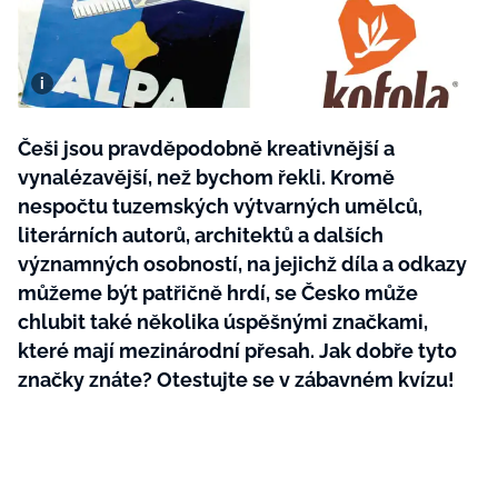
BurdaMedia
Tvoření
Extra
SVĚT ŽENY - 599 KČ
Rady a tipy
ROČNÍ PŘEDPLATNÉ SVĚT ŽENY +
SADA PRODUKTŮ MANA (10 ks)
Češi jsou pravděpodobně kreativnější a
vynalézavější, než bychom řekli. Kromě
nespočtu tuzemských výtvarných umělců,
literárních autorů, architektů a dalších
významných osobností, na jejichž díla a odkazy
můžeme být patřičně hrdí, se Česko může
chlubit také několika úspěšnými značkami,
které mají mezinárodní přesah. Jak dobře tyto
značky znáte? Otestujte se v zábavném kvízu!