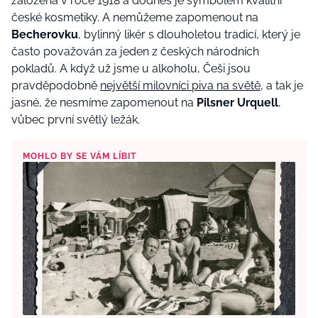
založena v roce 1918 a dodnes je symbolem kvalitní
české kosmetiky. A nemůžeme zapomenout na
Becherovku
, bylinný likér s dlouholetou tradicí, který je
často považován za jeden z českých národních
pokladů. A když už jsme u alkoholu, Češi jsou
pravděpodobně
největší milovníci piva na světě
, a tak je
jasné, že nesmíme zapomenout na
Pilsner Urquell
,
vůbec první světlý ležák.
MOHLO BY SE VÁM LÍBIT