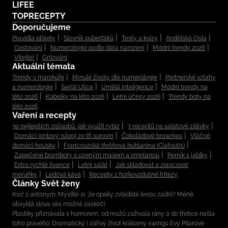
LIFEE
TOPRECEPTY
Doporučujeme
Pravidla etikety
Slovník puberťáků
Testy a kvízy
Andělská čísla
Cestování
Numerologie podle data narození
Módní trendy 2026
Vítejte!
Grilování
Aktuální témata
Trendy v manikúře
Minulé životy dle numerologie
Partnerské vztahy
a numerologie
Seriál Ulice
Umělá inteligence
Módní trendy na
léto 2026
Kabelky na léto 2026
Letní účesy 2026
Trendy boty na
léto 2026
Vaření a recepty
30 nejlepších způsobů, jak využít rybíz
7 receptů na salátové zálivky
Domácí iontový nápoj ze tří surovin
Čokoládové brownies
Vláčné
domácí housky
Francouzská třešňová bublanina (Clafoutis)
Zapečené brambory s uzeným masem a smetanou
Perník s jablky
Extra rychlé lívance
Letní salát
Jak skladovat a zpracovat
meruňky
Ledová káva
Recepty z horkovzdušné fritézy
Články Svět ženy
Kvíz z antonym: Myslíte si, že opaky zvládáte levou zadní? Méně
obvyklá slova vás možná zaskočí
Plastiky přiznávala s humorem, od mužů zažívala rány a do třetice našla
toho pravého: Dramatický i zářivý život královny swingu Evy Pilarové