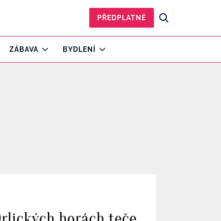
PŘEDPLATNÉ
ZÁBAVA
BYDLENÍ
Orlických horách teče