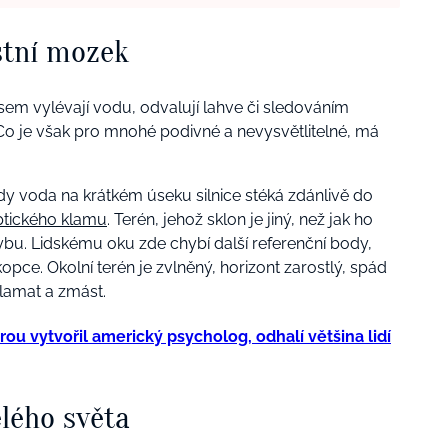
stní mozek
 sem vylévají vodu, odvalují lahve či sledováním
 Co je však pro mnohé podivné a nevysvětlitelné, má
.
kdy voda na krátkém úseku silnice stéká zdánlivě do
ptického klamu
. Terén, jehož sklon je jiný, než jak ho
ybu. Lidskému oku zde chybí další referenční body,
opce. Okolní terén je zvlněný, horizont zarostlý, spád
lamat a zmást.
erou vytvořil americký psycholog, odhalí většina lidí
lého světa