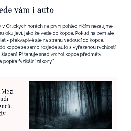
jede vám i auto
ov v Orlických horách na první pohled ničím nezaujme.
ému oku jeví, jako že vede do kopce. Pokud na zem ale
let - překvapivě ale na stranu vedoucí do kopce.
do kopce se samo rozjede auto s vyřazenou rychlostí,
z šlapání. Přitahuje snad vrchol kopce předměty
rá popírá fyzikální zákony?
: Mezi
budí
enců.
ndy