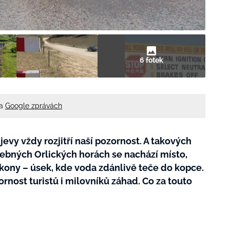
6 fotek
na
Google zprávách
evy vždy rozjitří naší pozornost. A takových
lebných Orlických horách se nachází místo,
zákony – úsek, kde voda zdánlivě teče do kopce.
rnost turistů i milovníků záhad. Co za touto