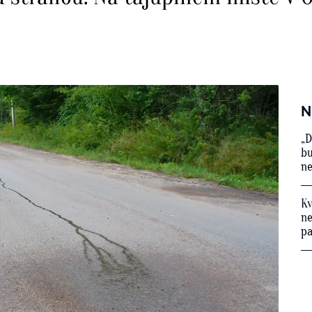
N
„D
bu
ne
Kv
ne
p