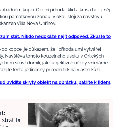
záhadném kopci. Okolní příroda, klid a krása hor z něj
snickou památkovou zónou, v okolí stojí za návštěvu
kanzen Villa Nova Uhřínov.
ozum stát. Nikdo nedokáže najít odpověď. Zkuste to
 do kopce, je důkazem, že i příroda umí vytvářet
ly. Návštěva tohoto kouzelného úseku v Orlických
 abychom si uvědomili, jak subjektivně někdy vnímáme
ažijte tento jedinečný přírodní trik na vlastní kůži.
ud uvidíte skrytý objekt na obrázku, patříte k lidem,
t:
 ztratila