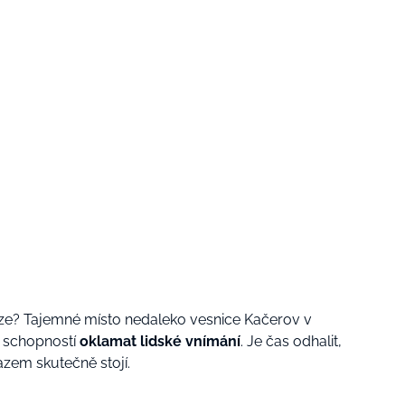
uze? Tajemné místo nedaleko vesnice Kačerov v
u schopností
oklamat lidské vnímání
. Je čas odhalit,
azem skutečně stojí.