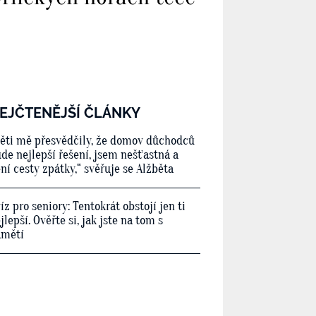
EJČTENĚJŠÍ ČLÁNKY
ěti mě přesvědčily, že domov důchodců
de nejlepší řešení, jsem nešťastná a
ní cesty zpátky,“ svěřuje se Alžběta
íz pro seniory: Tentokrát obstojí jen ti
jlepší. Ověřte si, jak jste na tom s
amětí