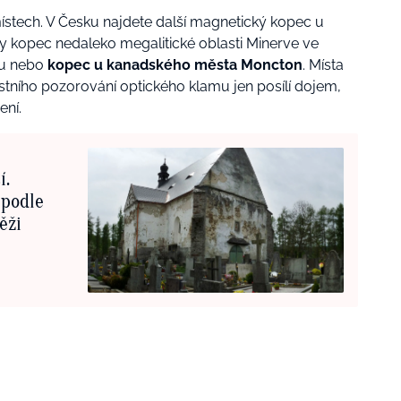
ístech. V Česku najdete další magnetický kopec u
ty kopec nedaleko megalitické oblasti Minerve ve
ku nebo
kopec u kanadského města Moncton
. Místa
lastního pozorování optického klamu jen posílí dojem,
ení.
í.
 podle
ěži