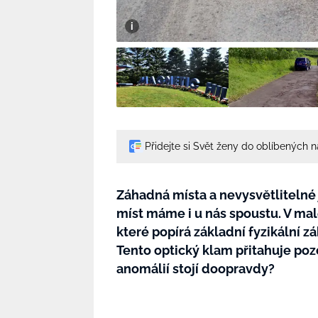
Přidejte si Svět ženy do oblíbených 
Záhadná místa a nevysvětlitelné j
míst máme i u nás spoustu. V ma
které popírá základní fyzikální 
Tento optický klam přitahuje pozo
anomálií stojí doopravdy?