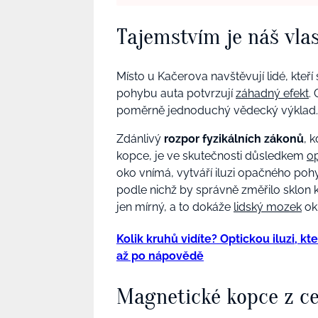
Tajemstvím je náš vla
Místo u Kačerova navštěvují lidé, kteří
pohybu auta potvrzují
záhadný efekt
.
poměrně jednoduchý vědecký výklad
Zdánlivý
rozpor fyzikálních zákonů
, 
kopce, je ve skutečnosti důsledkem
o
oko vnímá, vytváří iluzi opačného poh
podle nichž by správně změřilo sklon k
jen mírný, a to dokáže
lidský mozek
ok
Kolik kruhů vidíte? Optickou iluzi, kt
až po nápovědě
Magnetické kopce z ce