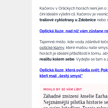
Kačerov v Orlických horách není jen o 
činí ideální výletní cíl. Kačerov je ve
trailové cyklotrasy u Zdobnice
nebo s
Optická iluze, nad níž vám zůstane r
Tajemné místo, kde voda zdánlivě teče
optické klamy
, které matou naše smys
horách je ideální příležitostí k tomu,
realitu kolem sebe
. Vydejte se tam a z
Optická iluze, která ovládla svět: Pok
kteří mají „šestý smysl“
MOHLO BY SE VÁM LÍBIT
Záhadné zmizení Amelie Earhar
Nejznámější pilotka historie se