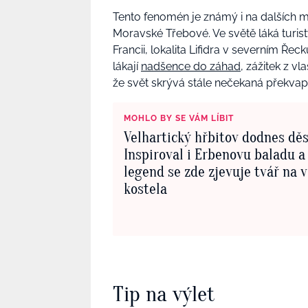
Tento fenomén je známý i na dalších m
Moravské Třebové. Ve světě láká turis
Francii, lokalita Lifidra v severním Řec
lákají
nadšence do záhad
, zážitek z v
že svět skrývá stále nečekaná překvap
MOHLO BY SE VÁM LÍBIT
Velhartický hřbitov dodnes děs
Inspiroval i Erbenovu baladu a
legend se zde zjevuje tvář na v
kostela
Tip na výlet