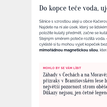
Do kopce teče voda, u
Silnice s vzrostlou alejí u obce Kačer
Najdete na ní ale úsek, který se lidsk
položíte kulatý předmět, začne se kutá
Stejným směrem poteče rozlitá voda, 
cyklisté si tu mohou vyjet kopeček be
mimořádnou magnetickou silou
, kte
MOHLO BY SE VÁM LÍBIT
Záhady v Čechách a na Moravě
přízraky v Branišovském lese 
největší pozornost strom oběš
Důkazy nejsou, jen četné lege