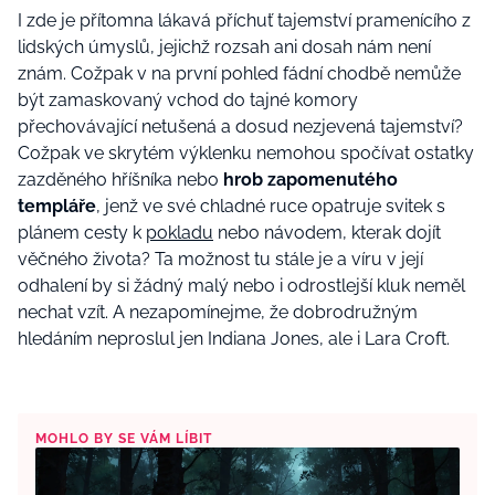
I zde je přítomna lákavá příchuť tajemství pramenícího z
lidských úmyslů, jejichž rozsah ani dosah nám není
znám. Cožpak v na první pohled fádní chodbě nemůže
být zamaskovaný vchod do tajné komory
přechovávající netušená a dosud nezjevená tajemství?
Cožpak ve skrytém výklenku nemohou spočívat ostatky
zazděného hříšníka nebo
hrob zapomenutého
templáře
, jenž ve své chladné ruce opatruje svitek s
plánem cesty k
pokladu
nebo návodem, kterak dojít
věčného života? Ta možnost tu stále je a víru v její
odhalení by si žádný malý nebo i odrostlejší kluk neměl
nechat vzít. A nezapomínejme, že dobrodružným
hledáním neproslul jen Indiana Jones, ale i Lara Croft.
MOHLO BY SE VÁM LÍBIT