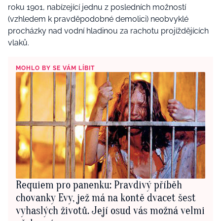
roku 1901, nabízející jednu z posledních možností
(vzhledem k pravděpodobné demolici) neobvyklé
procházky nad vodní hladinou za rachotu projíždějících
vlaků.
MOHLO BY SE VÁM LÍBIT
Requiem pro panenku: Pravdivý příběh
chovanky Evy, jež má na kontě dvacet šest
vyhaslých životů. Její osud vás možná velmi