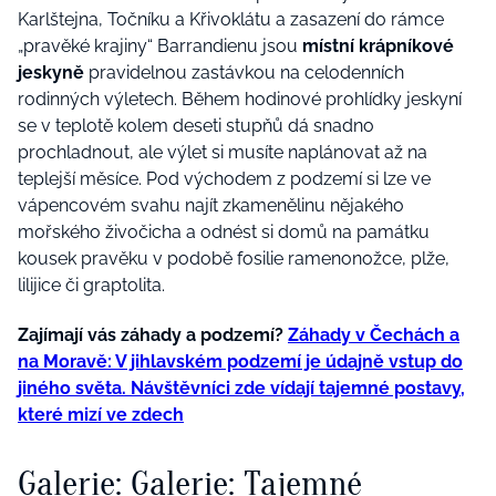
Karlštejna, Točníku a Křivoklátu a zasazení do rámce
„pravěké krajiny“ Barrandienu jsou
místní krápníkové
jeskyně
pravidelnou zastávkou na celodenních
rodinných výletech. Během hodinové prohlídky jeskyní
se v teplotě kolem deseti stupňů dá snadno
prochladnout, ale výlet si musíte naplánovat až na
teplejší měsíce. Pod východem z podzemí si lze ve
vápencovém svahu najít zkamenělinu nějakého
mořského živočicha a odnést si domů na památku
kousek pravěku v podobě fosilie ramenonožce, plže,
lilijice či graptolita.
Zajímají vás záhady a podzemí?
Záhady v Čechách a
na Moravě: V jihlavském podzemí je údajně vstup do
jiného světa. Návštěvníci zde vídají tajemné postavy,
které mizí ve zdech
Galerie: Galerie: Tajemné