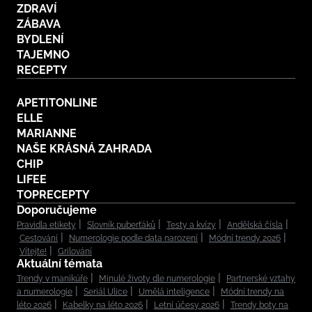
ZDRAVÍ
ZÁBAVA
BYDLENÍ
TAJEMNO
RECEPTY
APETITONLINE
ELLE
MARIANNE
NAŠE KRÁSNÁ ZAHRADA
CHIP
LIFEE
TOPRECEPTY
Doporučujeme
Pravidla etikety
Slovník puberťáků
Testy a kvízy
Andělská čísla
Cestování
Numerologie podle data narození
Módní trendy 2026
Vítejte!
Grilování
Aktuální témata
Trendy v manikúře
Minulé životy dle numerologie
Partnerské vztahy
a numerologie
Seriál Ulice
Umělá inteligence
Módní trendy na
léto 2026
Kabelky na léto 2026
Letní účesy 2026
Trendy boty na