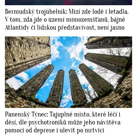
Bermudský trojúhelník: Mizí zde lodě i letadla.
V tom, zda jde o území mimozemšťanů, bájné
Atlantidy či lidskou představivost, není jasno
Panenský Týnec: Tajuplné místo, které léčí i
děsí, dle psychotroniků může jeho návštěva
pomoci od deprese i ulevit po mrtvici