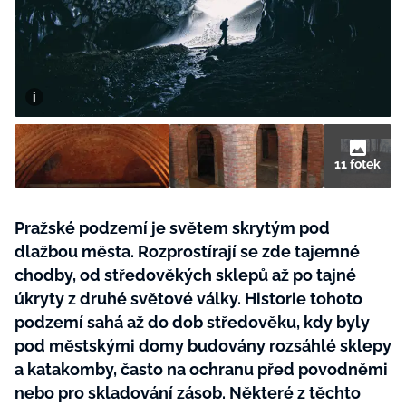
BurdaMedia
Tvoření
Extra
SVĚT ŽENY - 599 KČ
Rady a tipy
ROČNÍ PŘEDPLATNÉ SVĚT ŽENY +
SADA PRODUKTŮ MANA (10 ks)
11 fotek
Pražské podzemí je světem skrytým pod
dlažbou města. Rozprostírají se zde tajemné
chodby, od středověkých sklepů až po tajné
úkryty z druhé světové války. Historie tohoto
podzemí sahá až do dob středověku, kdy byly
pod městskými domy budovány rozsáhlé sklepy
a katakomby, často na ochranu před povodněmi
nebo pro skladování zásob. Některé z těchto