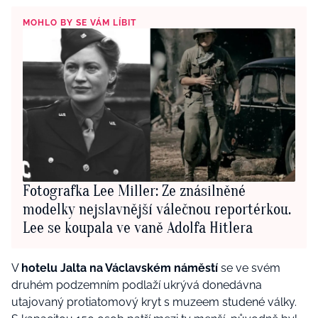
MOHLO BY SE VÁM LÍBIT
Fotografka Lee Miller: Ze znásilněné
modelky nejslavnější válečnou reportérkou.
Lee se koupala ve vaně Adolfa Hitlera
V
hotelu Jalta na Václavském náměstí
se ve svém
druhém podzemním podlaží ukrývá donedávna
utajovaný protiatomový kryt s muzeem studené války.