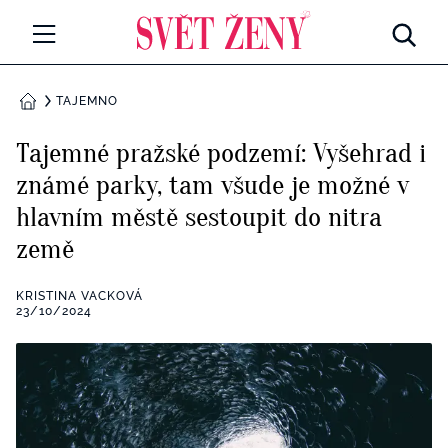
Svetzeny.cz
MÓDA A KRÁSA
TAJEMNO
DOMŮ
CELEBRITY
Tajemné pražské podzemí: Vyšehrad i
Všechny kategorie
známé parky, tam všude je možné v
RETROHUBKY
hlavním městě sestoupit do nitra
Rozhovory
PSYCHOLOGIE
země
Všechny kategorie
ZDRAVÍ
KRISTINA VACKOVÁ
23/10/2024
Seberozvoj
Všechny kategorie
ZÁBAVA
Životní styl
Všechny kategorie
BYDLENÍ
Testy a kvízy
Všechny kategorie