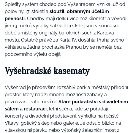
Spletitý systém chodeb pod Vyšehradem vznikal už od
poloviny 17. století a
sloužil obranným účelům
pevnosti.
Chodby mají délku více než kilometr a vévodí
jim 13 metrů vysoký sál Gorlice, kde jsou v současné
době umístěny originály barokních soch z Karlova
mostu. Ostatně právě za
Karla IV.
dosáhla Praha svého
věhlasu a žádná
procházka Prahou
by se neměla bez
podzemního výletu obejít.
Vyšehradské kasematy
Vyšehrad je především rozsáhlý park a městský přírodní
prostor, který nabízí mnoho možností zábavy a
poznávání. Patří mezi ně
Staré purkrabství s divadelním
sálem a restaurací,
letní scéna, kde se pořádají
koncerty a divadelní představení, vyhlídka na řečiště
Vltavy, gotický sklep nebo galerie. Je odsud blízko na
vltavskou náplavku nebo výtoňský železniční most z