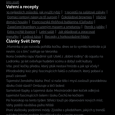
léto 2026
Vaření a recepty
30 nejlepších způsobů, jak využít rybíz
7 receptů na salátové zálivky
Domácí iontový nápoj ze tří surovin
Čokoládové brownies
Vláčné
domácí housky
Francouzská třešňová bublanina (Clafoutis)
Zapečené brambory s uzeným masem a smetanou
Perník s jablky
Extra rychlé lívance
Letní salát
Jak skladovat a zpracovat
meruňky
Ledová káva
Recepty z horkovzdušné fritézy
Články Svět ženy
„Maminka si po rozvodu pořídila kočku, dnes se to vymklo kontrole a já
nevím, co s tím,“ svěřuje se Veronika
Ikona českého rapu Vladimír 518: Utekl z „dobré rodiny“ do squatu na
Ladronku. 30 let ovlivňuje hudební scénu a dobyl svět kultury
Víte, proč kočky předou, který pták nestaví hnízdo a jak spí včely?
Přírodovědný kvíz plný fascinujících faktů o zvířatech, který pobaví a
poučí zároveň
Tajemství ženského blaha: Proč si naše tělo i mysl zaslouží pravidelnou
dávku čisté slasti? Omlazuje a léčí bolest
Sametové tlapky a tajemná duše: Mezinárodní den koček odkrývá
tajemství fascinujících šelem i lásku Čechů ke kočkám
Psí horoskop na tento týden: Střelci touží po objevování nových míst,
Váhy potěší návštěva psího hřiště
První vlaštovky podzimní módy: Zjistěte s předstihem, jakých 5 trendů