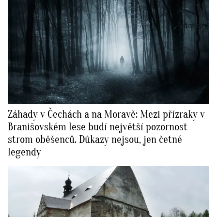
Záhady v Čechách a na Moravě: Mezi přízraky v
Branišovském lese budí největší pozornost
strom oběšenců. Důkazy nejsou, jen četné
legendy