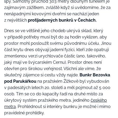
lípy. Samotný průchod 303 metry dlouhým tunelem je
zajímavým zážitkem, zvláště když si uvědomíme, že za
nenápadnými kovovými dveřmi se nachází jeden
z největších
protijaderných bunkrů v Čechách.
Dnes se ve většině jeho chodeb ukrývá sklad, který
v případě potřeby musí být do 24 hodin vyklizen, aby
prostor mohl posloužit svému původnímu účelu. Jinou
část krytu dnes obývají jaderní fyzici, kteří zde opatrují
zmenšenou verzi urychlovače částic (ano, takového,
jaký mají ve švýcarském Cernu). Prostor dnes není
otevřen pro širokou veřejnost. Všichni ale víme, že
skutečný zájemce si cestu vždy najde.
Bunkr Bezovka
pod Parukářkou
na pražském Žižkově byl vybudován
v padesátých letech 20. století a měl pojmout až 5 000
osob. Tím se co do kapacity řadí na druhé místo za
úkrytový systém pražského metra, jediného
českého
metra
. Prohlédnout si interiéry bunkru je možné i mimo
pravidelné prohlídky.