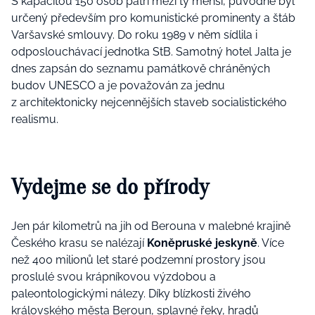
S kapacitou 150 osob patří mezi ty menší, původně byl
určený především pro komunistické prominenty a štáb
Varšavské smlouvy. Do roku 1989 v něm sídlila i
odposlouchávací jednotka StB. Samotný hotel Jalta je
dnes zapsán do seznamu památkově chráněných
budov UNESCO a je považován za jednu
z architektonicky nejcennějších staveb socialistického
realismu.
Vydejme se do přírody
Jen pár kilometrů na jih od Berouna v malebné krajině
Českého krasu se nalézají
Koněpruské jeskyně
. Více
než 400 milionů let staré podzemní prostory jsou
proslulé svou krápníkovou výzdobou a
paleontologickými nálezy. Díky blízkosti živého
královského města Beroun, splavné řeky, hradů