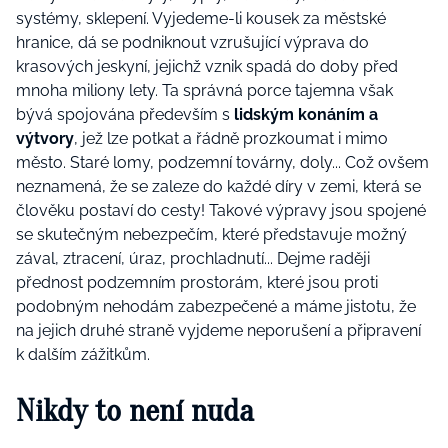
systémy, sklepení. Vyjedeme-li kousek za městské
hranice, dá se podniknout vzrušující výprava do
krasových jeskyní, jejichž vznik spadá do doby před
mnoha miliony lety. Ta správná porce tajemna však
bývá spojována především s
lidským konáním a
výtvory
, jež lze potkat a řádně prozkoumat i mimo
město. Staré lomy, podzemní továrny, doly... Což ovšem
neznamená, že se zaleze do každé díry v zemi, která se
člověku postaví do cesty! Takové výpravy jsou spojené
se skutečným nebezpečím, které představuje možný
zával, ztracení, úraz, prochladnutí... Dejme raději
přednost podzemním prostorám, které jsou proti
podobným nehodám zabezpečené a máme jistotu, že
na jejich druhé straně vyjdeme neporušení a připravení
k dalším zážitkům.
Nikdy to není nuda