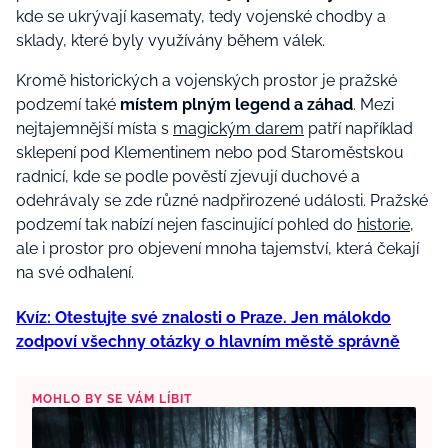
kde se ukrývají kasematy, tedy vojenské chodby a
sklady, které byly využívány během válek.
Kromě historických a vojenských prostor je pražské
podzemí také
místem plným legend a záhad
. Mezi
nejtajemnější místa s
magickým darem
patří například
sklepení pod Klementinem nebo pod Staroměstskou
radnicí, kde se podle pověstí zjevují duchové a
odehrávaly se zde různé nadpřirozené události. Pražské
podzemí tak nabízí nejen fascinující pohled do
historie
,
ale i prostor pro objevení mnoha tajemství, která čekají
na své odhalení.
Kvíz: Otestujte své znalosti o Praze. Jen málokdo
zodpoví všechny otázky o hlavním městě správně
MOHLO BY SE VÁM LÍBIT