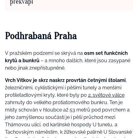
překvapí
Podhrabaná Praha
V pražském podzemí se skrývá na
osm set funkčních
krytů a bunkrů
– a mnoho dalších, které jsou zasypané
nebo jinak znepřístupněné.
Vrch Vítkov je skrz naskrz provrtán četnými štolami
,
železničními, cyklistickými i pěšími tunely a menšími
protiletadlovými kryty, které byly po
2. světové válce
zahrnuty do velkého protiatomového bunkru. Ten je
místy schován v hloubce až 53 metrů pod povrchem a
jeho zamýšlenou součástí je i pěší průchod mezi
Thámovou ulicí, od karlínské hospody U tunelu, a
Tachovským náměstím, k žižkovské palírně U Slovanské