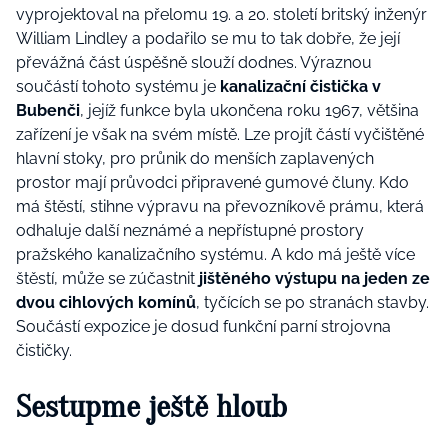
vyprojektoval na přelomu 19. a 20. století britský inženýr
William Lindley a podařilo se mu to tak dobře, že její
převážná část úspěšně slouží dodnes. Výraznou
součástí tohoto systému je
kanalizační čistička v
Bubenči
, jejíž funkce byla ukončena roku 1967, většina
zařízení je však na svém místě. Lze projít částí vyčištěné
hlavní stoky, pro průnik do menších zaplavených
prostor mají průvodci připravené gumové čluny. Kdo
má štěstí, stihne výpravu na převozníkově prámu, která
odhaluje další neznámé a nepřístupné prostory
pražského kanalizačního systému. A kdo má ještě více
štěstí, může se zúčastnit
jištěného výstupu na jeden ze
dvou cihlových komínů
, tyčících se po stranách stavby.
Součástí expozice je dosud funkční parní strojovna
čističky.
Sestupme ještě hloub