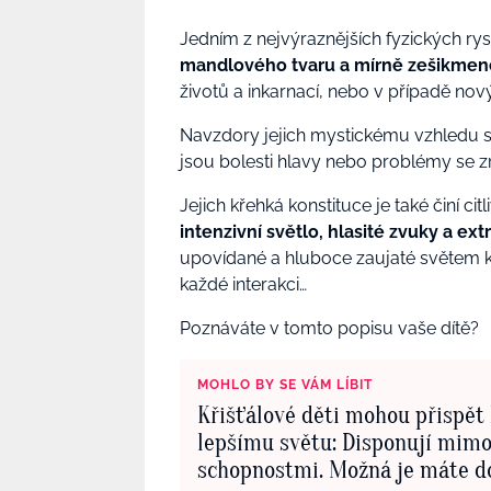
Jedním z nejvýraznějších fyzických rys
mandlového tvaru a mírně zešikmen
životů a inkarnací, nebo v případě nov
Navzdory jejich mystickému vzhledu 
jsou bolesti hlavy nebo problémy se
Jejich křehká konstituce je také činí ci
intenzivní světlo, hlasité zvuky a ext
upovídané a hluboce zaujaté světem ko
každé interakci…
Poznáváte v tomto popisu vaše dítě?
MOHLO BY SE VÁM LÍBIT
Křišťálové děti mohou přispět
lepšímu světu: Disponují mim
schopnostmi. Možná je máte d