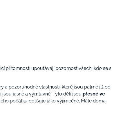
ící přítomností upoutávají pozornost všech, kdo se s
y a pozoruhodné vlastnosti, které jsou patrné již od
ání jsou jasné a výmluvné. Tyto děti jsou
přesné ve
mého počátku odlišuje jako výjimečné. Máte doma