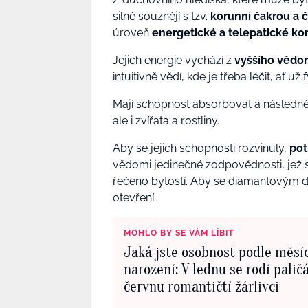
silně souznějí s tzv.
korunní čakrou a č
úroveň
energetické a telepatické k
Jejich energie vychází z
vyššího vědom
intuitivně vědí, kde je třeba léčit, ať 
Mají schopnost absorbovat a následně 
ale i zvířata a rostliny.
Aby se jejich schopnosti rozvinuly,
pot
vědomi jedinečné zodpovědnosti, jež s
řečeno bytostí. Aby se diamantovým děte
otevření.
MOHLO BY SE VÁM LÍBIT
Jaká jste osobnost podle měsí
narození: V lednu se rodí paličá
červnu romantičtí žárlivci