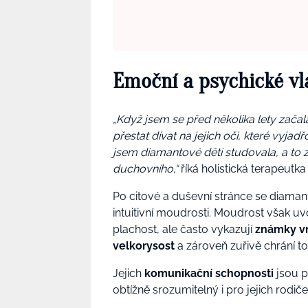
Emoční a psychické vl
„Když jsem se před několika lety zača
přestat dívat na jejich oči, které vyja
jsem diamantové děti studovala, a to z
duchovního,“
říká holistická terapeutk
Po citové a duševní stránce se diaman
intuitivní moudrosti. Moudrost však u
plachost, ale často vykazují
známky v
velkorysost
a zároveň zuřivě chrání to,
Jejich
komunikační schopnosti
jsou p
obtížně srozumitelný i pro jejich rodiče