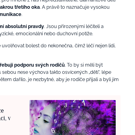
akrou třetího oka
. A právě to naznačuje vysokou
omunikace
.
í absolutní pravdy
. Jsou přirozenými léčiteli a
už fyzické, emocionální nebo duchovní potíže.
uvolňovat bolest do nekonečna, čímž léčí nejen lidi,
řebují podporu svých rodičů
. To by si měli být
 sebou nese výchova takto osvícených „dětí“, lépe
m dařilo, je nezbytné, aby je rodiče přijali a byli jim
ce
ci, v