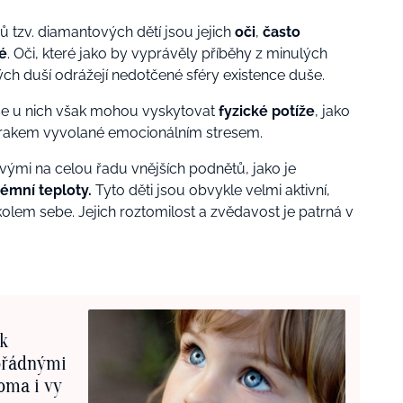
ů tzv. diamantových dětí jsou jejich
oči
,
často
é
. Oči, které jako by vyprávěly příběhy z minulých
ých duší odrážejí nedotčené sféry existence duše.
se u nich však mohou vyskytovat
fyzické potíže
, jako
 zrakem vyvolané emocionálním stresem.
tlivými na celou řadu vnějších podnětů, jako je
rémní teploty.
Tyto děti jsou obvykle velmi aktivní,
lem sebe. Jejich roztomilost a zvědavost je patrná v
 k
ořádnými
oma i vy