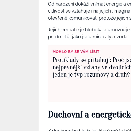
Od narození dokáží vnímat energie a em
citlivost se vztahuje i na jejich „imagi
otevřeně komunikovat, protože jejich s
Jejich empatie je hluboká a umožňuje jim 
předmětů, jako jsou minerály a voda.
MOHLO BY SE VÁM LÍBIT
Protiklady se přitahují: Proč js
nejpevnější vztahy ve dvojicích
jeden je typ rozumový a druhý
Duchovní a energetick
Z duchovního hlediska, které může být