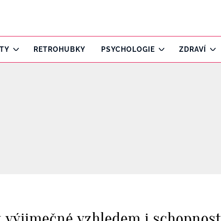
ITY
RETROHUBKY
PSYCHOLOGIE
ZDRAVÍ
u výjimečné vzhledem i schopnost