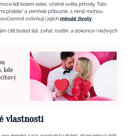
oce lidí kolem sebe, včetně světa přírody. Tato
nární přátele“ a zemřelé příbuzné, s nimiž mohou
oučasnost ovlivňují i jejich
minulé životy
.
cítit bolest lidí, zvířat, rostlin, a dokonce i neživých
ou
, kde
 citový
é vlastnosti
 pro mnohé z nás nepředstavitelné, diamantové děti