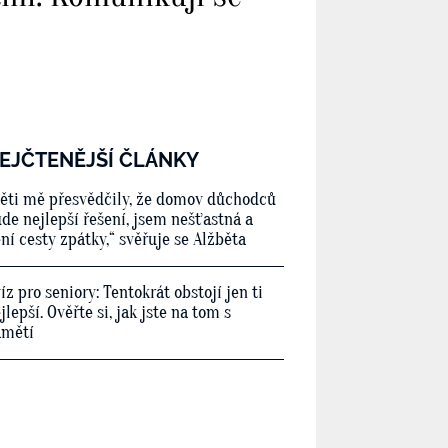
EJČTENĚJŠÍ ČLÁNKY
ěti mě přesvědčily, že domov důchodců
de nejlepší řešení, jsem nešťastná a
ní cesty zpátky,“ svěřuje se Alžběta
íz pro seniory: Tentokrát obstojí jen ti
jlepší. Ověřte si, jak jste na tom s
amětí