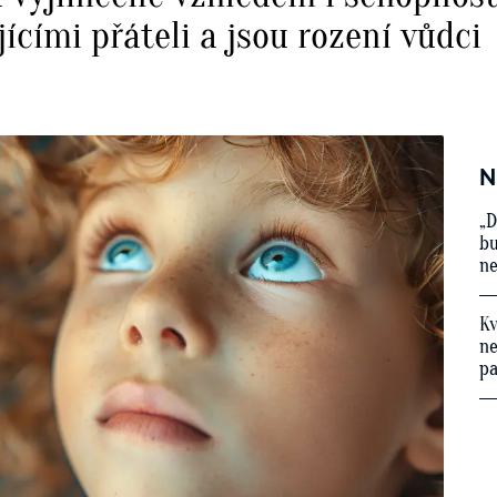
ícími přáteli a jsou rození vůdci
N
„D
bu
ne
Kv
ne
p