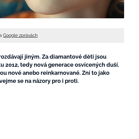
na
Google zprávách
 i rozdávají jiným. Za diamantové děti jsou
u 2012, tedy nová generace osvícených duší.
 jsou nové anebo reinkarnované. Zní to jako
ejme se na názory pro i proti.