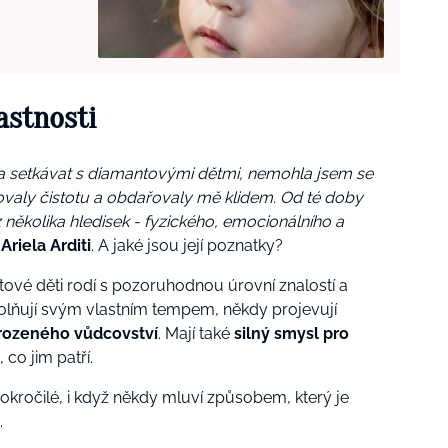
astnosti
la setkávat s diamantovými dětmi, nemohla jsem se
dřovaly čistotu a obdařovaly mě klidem. Od té doby
 několika hledisek - fyzického, emocionálního a
a
Ariela Arditi
. A jaké jsou její poznatky?
tové děti rodí s pozoruhodnou úrovní znalostí a
volňují svým vlastním tempem, někdy projevují
rozeného vůdcovství
. Mají také
silný smysl pro
 co jim patří.
okročilé, i když někdy mluví způsobem, který je
.