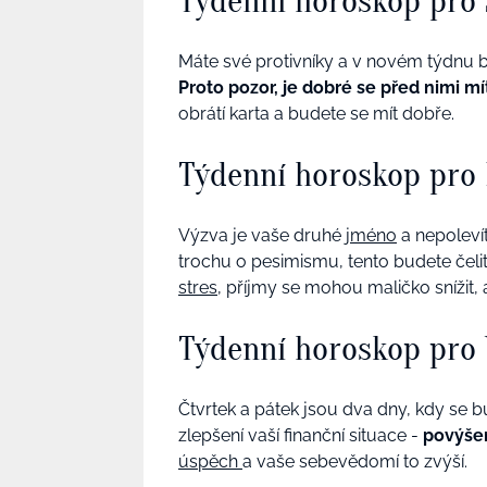
Týdenní horoskop pro 
Máte své protivníky a v novém týdnu bu
Proto pozor, je dobré se před nimi mí
obrátí karta a budete se mít dobře.
Týdenní horoskop pro
Výzva je vaše druhé
jméno
a nepolevít
trochu o pesimismu, tento budete čeli
stres
, příjmy se mohou maličko snížit,
Týdenní horoskop pro
Čtvrtek a pátek jsou dva dny, kdy se bu
zlepšení vaší finanční situace -
povýšen
úspěch
a vaše sebevědomí to zvýší.