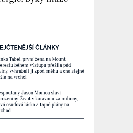
EJČTENĚJŠÍ ČLÁNKY
nko Tabei, první žena na Mount
erestu během výstupu přežila pád
viny, vyhrabali ji zpod sněhu a ona stejně
šla na vrchol
spoutaný Jason Momoa slaví
rozeniny: Život v karavanu za miliony,
vá osudová láska a tajné plány na
ůchod