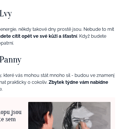
 Lvy
 energie, někdy takové dny prostě jsou. Nebude to mít
dete cítit opět ve své kůži a šťastní
. Když budete
patrní.
 Panny
y, které vás mohou stát mnoho sil - budou ve znamen
í
nat prakticky o cokoliv.
Zbytek týdne vám nabídne
e.
kopu jsou
íte sem