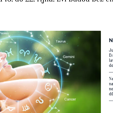
N
Ju
Ev
la
do
Ne
na
no
d