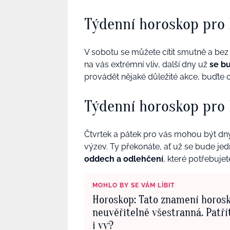
Týdenní horoskop pro
V sobotu se můžete cítit smutně a bez
na vás extrémní vliv, další dny už
se bu
provádět nějaké důležité akce, buďte o
Týdenní horoskop pro
Čtvrtek a pátek pro vás mohou být dn
výzev. Ty překonáte, ať už se bude jed
oddech a odlehčení
, které potřebujet
MOHLO BY SE VÁM LÍBIT
Horoskop: Tato znamení horos
neuvěřitelně všestranná. Patř
i vy?