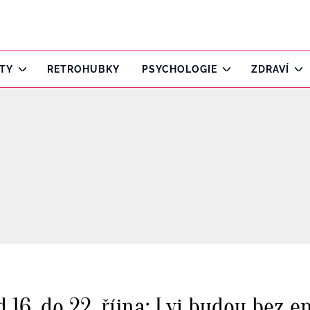
ITY
RETROHUBKY
PSYCHOLOGIE
ZDRAVÍ
 16. do 22. října: Lvi budou bez e