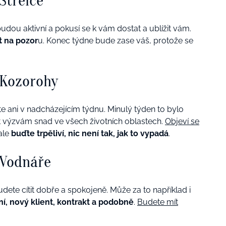
Střelce
dou aktivní a pokusí se k vám dostat a ublížit vám.
t na pozor
u. Konec týdne bude zase váš, protože se
 Kozorohy
e ani v nadcházejícím týdnu. Minulý týden to bylo
t výzvám snad ve všech životních oblastech.
Objeví se
 ale
buďte trpěliví, nic není tak, jak to vypadá
.
 Vodnáře
dete cítit dobře a spokojeně. Může za to například i
í, nový klient, kontrakt a podobně
.
Budete mít