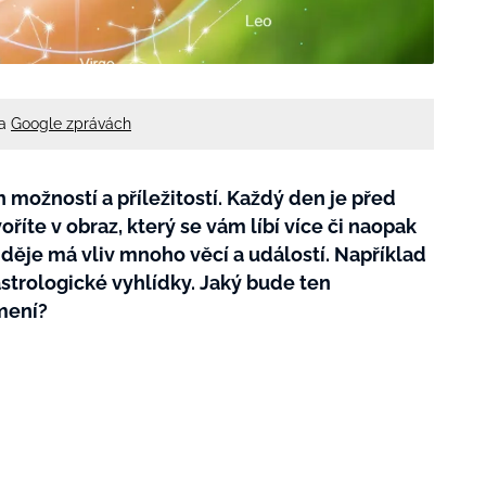
na
Google zprávách
možností a příležitostí. Každý den je před
voříte v obraz, který se vám líbí více či naopak
 děje má vliv mnoho věcí a událostí. Například
strologické vyhlídky. Jaký bude ten
mení?