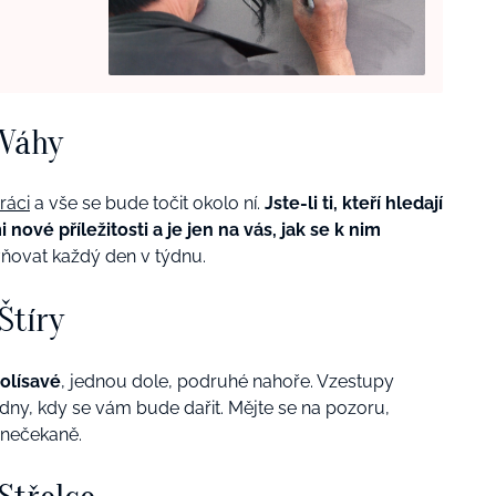
 Váhy
ráci
a vše se bude točit okolo ní.
Jste-li ti, kteří hledají
nové příležitosti a je jen na vás, jak se k nim
vňovat každý den v týdnu.
Štíry
olísavé
, jednou dole, podruhé nahoře. Vzestupy
y dny, kdy se vám bude dařit. Mějte se na pozoru,
 nečekaně.