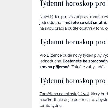
Týdenní horoskop pro
Nový týden pro vás připraví mnoho vý
jednoduché -
můžete se cítit smutní, 
na svou práci a buďte opatrní v tom, co
Týdenní horoskop pro 
Pro
Blížence
bude nový týden plný výz
jednoduché.
Dostanete ke zpracování
zrovna příjemné
. Zatněte zuby, uděle
Týdenní horoskop pro
Zaměřeno na milostný
život
, který bu
neuškodí, ale dejte pozor na to, abyste 
tomto týdnu.