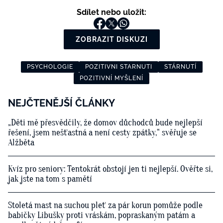
Sdílet nebo uložit:
ZOBRAZIT DISKUZI
PSYCHOLOGIE
POZITIVNI STARNUTI
STÁRNUTÍ
POZITIVNÍ MYŠLENÍ
NEJČTENĚJŠÍ ČLÁNKY
„Děti mě přesvědčily, že domov důchodců bude nejlepší
řešení, jsem nešťastná a není cesty zpátky,“ svěřuje se
Alžběta
Kvíz pro seniory: Tentokrát obstojí jen ti nejlepší. Ověřte si,
jak jste na tom s pamětí
Stoletá mast na suchou pleť za pár korun pomůže podle
babičky Libušky proti vráskám, popraskaným patám a