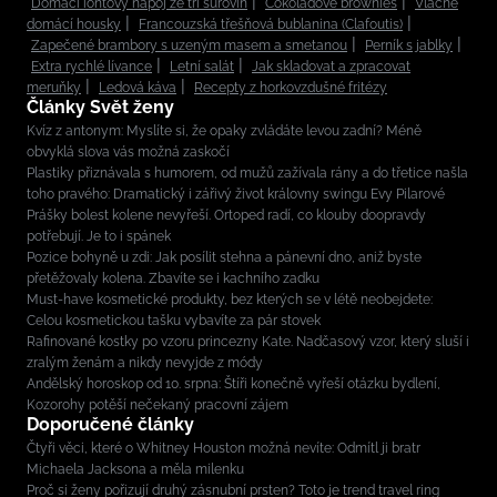
Domácí iontový nápoj ze tří surovin
Čokoládové brownies
Vláčné
domácí housky
Francouzská třešňová bublanina (Clafoutis)
Zapečené brambory s uzeným masem a smetanou
Perník s jablky
Extra rychlé lívance
Letní salát
Jak skladovat a zpracovat
meruňky
Ledová káva
Recepty z horkovzdušné fritézy
Články Svět ženy
Kvíz z antonym: Myslíte si, že opaky zvládáte levou zadní? Méně
obvyklá slova vás možná zaskočí
Plastiky přiznávala s humorem, od mužů zažívala rány a do třetice našla
toho pravého: Dramatický i zářivý život královny swingu Evy Pilarové
Prášky bolest kolene nevyřeší. Ortoped radí, co klouby doopravdy
potřebují. Je to i spánek
Pozice bohyně u zdi: Jak posílit stehna a pánevní dno, aniž byste
přetěžovaly kolena. Zbavíte se i kachního zadku
Must-have kosmetické produkty, bez kterých se v létě neobejdete:
Celou kosmetickou tašku vybavíte za pár stovek
Rafinované kostky po vzoru princezny Kate. Nadčasový vzor, který sluší i
zralým ženám a nikdy nevyjde z módy
Andělský horoskop od 10. srpna: Štíři konečně vyřeší otázku bydlení,
Kozorohy potěší nečekaný pracovní zájem
Doporučené články
Čtyři věci, které o Whitney Houston možná nevíte: Odmítl ji bratr
Michaela Jacksona a měla milenku
Proč si ženy pořizují druhý zásnubní prsten? Toto je trend travel ring