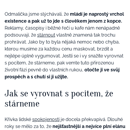
Odmalička jsme slýchávali, že
mládí je naprostý vrchol
existence a pak už to jde s člověkem jenom z kopce.
Reklamy, časopisy i běžné řeči u kafe nám nenápadně
podsouvají, že
stárnout
vlastně znamená tak trochu
prohrávat. Jako by to byla nějaká nemoc nebo chyba,
kterou musíme za každou cenu maskovat, brzdit a
nejlépe úplně vygumovat. Jestli se i vy snažíte vyrovnat
s pocitem, že stárneme, pak vemte tuto přirozenou
životní fázi pevně do vlastních rukou,
otočte ji ve svůj
prospěch a s chutí si ji užijte.
Jak se vyrovnat s pocitem, že
stárneme
Křivka lidské
spokojenosti
je docela překvapivá. Dlouhé
roky se mělo za to, že
nejšťastnější a nejvíce plní elánu