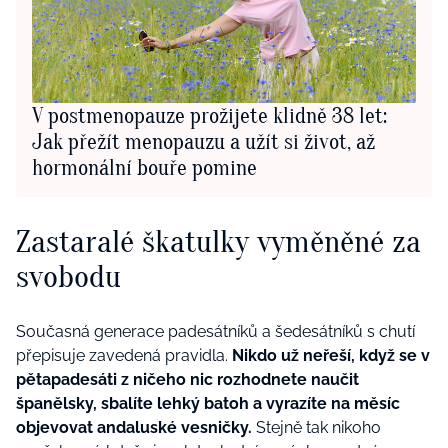
V postmenopauze prožijete klidně 38 let:
Jak přežít menopauzu a užít si život, až
hormonální bouře pomine
Zastaralé škatulky vyměněné za
svobodu
Současná generace padesátníků a šedesátníků s chutí
přepisuje zavedená pravidla.
Nikdo už neřeší, když se v
pětapadesáti z ničeho nic rozhodnete naučit
španělsky, sbalíte lehký batoh a vyrazíte na měsíc
objevovat andaluské vesničky.
Stejně tak nikoho