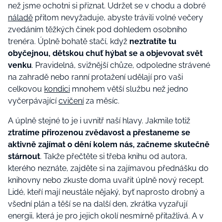
než jsme ochotni si přiznat. Udržet se v chodu a dobré
náladě
přitom nevyžaduje, abyste trávili volné večery
zvedáním těžkých činek pod dohledem osobního
trenéra. Úplně bohatě stačí, když
neztratíte tu
obyčejnou, dětskou chuť hýbat se a objevovat svět
venku
. Pravidelná, svižnější chůze, odpoledne strávené
na zahradě nebo ranní protažení udělají pro vaši
celkovou
kondici
mnohem větší službu než jedno
vyčerpávající
cvičení
za měsíc.
A úplně stejné to je i uvnitř naší hlavy. Jakmile totiž
ztratíme přirozenou zvědavost a přestaneme se
aktivně zajímat o dění kolem nás, začneme skutečně
stárnout
. Takže přečtěte si třeba knihu od autora,
kterého neznáte, zajděte si na zajímavou přednášku do
knihovny nebo zkuste doma uvařit úplně nový recept.
Lidé, kteří mají neustále nějaký, byť naprosto drobný a
všední plán a těší se na další den, zkrátka vyzařují
energii, která je pro jejich okolí nesmírně přitažlivá. A v