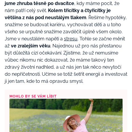
jsme zhruba těsně po dvacítce
, kdy máme pocit, že
nám patří celý svět.
Kolem třicítky a čtyřicítky je
většina z nás pod neustálým tlakem
. Řešíme hypotéky,
snažíme se budovat kariéru, vychovávat děti a u toho
všeho se urputně snažíme zavděčit úplně všem okolo.
Jsme v neustálém napětí a
stresu
. Tohle se začne měnit
až
ve zralejším věku
. Najednou už pro nás přestanou
být důležitá cizí očekávání. Zjistíme, že už nemusíme
vůbec nikomu nic dokazovat, že máme takový ten
zdravý životní nadhled, a už nás jen tak něco nevytočí
do nepříčetnosti. Učíme se totiž šetřit energií a investovat
ji jen tam, kde to má opravdu smysl.
MOHLO BY SE VÁM LÍBIT