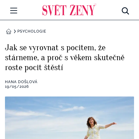
Svetzeny.cz
MÓDA A KRÁSA
PSYCHOLOGIE
DOMŮ
CELEBRITY
Jak se vyrovnat s pocitem, že
Všechny kategorie
stárneme, a proč s věkem skutečně
RETROHUBKY
roste pocit štěstí
Rozhovory
PSYCHOLOGIE
HANA DOŠLOVÁ
Všechny kategorie
19/05/2026
ZDRAVÍ
Seberozvoj
Všechny kategorie
ZÁBAVA
Životní styl
Všechny kategorie
BYDLENÍ
Testy a kvízy
Všechny kategorie