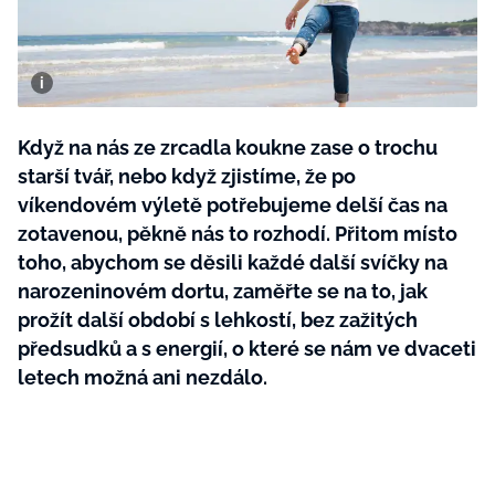
BurdaMedia
Tvoření
Extra
SVĚT ŽENY - 599 KČ
Rady a tipy
ROČNÍ PŘEDPLATNÉ SVĚT ŽENY +
SADA PRODUKTŮ MANA (10 ks)
Když na nás ze zrcadla koukne zase o trochu
starší tvář, nebo když zjistíme, že po
víkendovém výletě potřebujeme delší čas na
zotavenou, pěkně nás to rozhodí. Přitom místo
toho, abychom se děsili každé další svíčky na
narozeninovém dortu, zaměřte se na to, jak
prožít další období s lehkostí, bez zažitých
předsudků a s energií, o které se nám ve dvaceti
letech možná ani nezdálo.