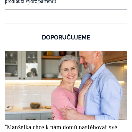
prodlouží výdrž parfému
DOPORUČUJEME
“Manželka chce k nám domů nastěhovat své