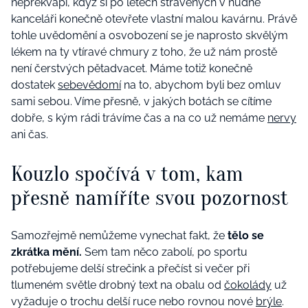
nepřekvapí, když si po letech strávených v nudné
kanceláři konečně otevřete vlastní malou kavárnu. Právě
tohle uvědomění a osvobození se je naprosto skvělým
lékem na ty vtíravé chmury z toho, že už nám prostě
není čerstvých pětadvacet. Máme totiž konečně
dostatek
sebevědomí
na to, abychom byli bez omluv
sami sebou. Víme přesně, v jakých botách se cítíme
dobře, s kým rádi trávíme čas a na co už nemáme
nervy
ani čas.
Kouzlo spočívá v tom, kam
přesně namíříte svou pozornost
Samozřejmě nemůžeme vynechat fakt, že
tělo se
zkrátka mění.
Sem tam něco zabolí, po sportu
potřebujeme delší strečink a přečíst si večer při
tlumeném světle drobný text na obalu od
čokolády
už
vyžaduje o trochu delší ruce nebo rovnou nové
brýle
.