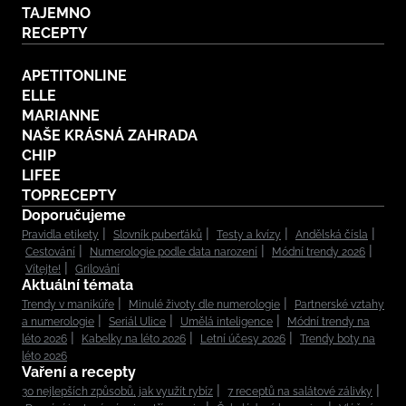
TAJEMNO
RECEPTY
APETITONLINE
ELLE
MARIANNE
NAŠE KRÁSNÁ ZAHRADA
CHIP
LIFEE
TOPRECEPTY
Doporučujeme
Pravidla etikety
Slovník puberťáků
Testy a kvízy
Andělská čísla
Cestování
Numerologie podle data narození
Módní trendy 2026
Vítejte!
Grilování
Aktuální témata
Trendy v manikúře
Minulé životy dle numerologie
Partnerské vztahy
a numerologie
Seriál Ulice
Umělá inteligence
Módní trendy na
léto 2026
Kabelky na léto 2026
Letní účesy 2026
Trendy boty na
léto 2026
Vaření a recepty
30 nejlepších způsobů, jak využít rybíz
7 receptů na salátové zálivky