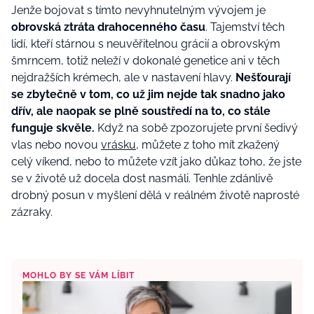
Jenže bojovat s tímto nevyhnutelným vývojem je
obrovská ztráta drahocenného času
. Tajemství těch
lidí, kteří stárnou s neuvěřitelnou grácií a obrovským
šmrncem, totiž neleží v dokonalé genetice ani v těch
nejdražších krémech, ale v nastavení hlavy.
Nešťourají
se zbytečně v tom, co už jim nejde tak snadno jako
dřív, ale naopak se plně soustředí na to, co stále
funguje skvěle.
Když na sobě zpozorujete první šedivý
vlas nebo novou
vrásku
, můžete z toho mít zkažený
celý víkend, nebo to můžete vzít jako důkaz toho, že jste
se v životě už docela dost nasmáli. Tenhle zdánlivě
drobný posun v myšlení dělá v reálném životě naprosté
zázraky.
MOHLO BY SE VÁM LÍBIT