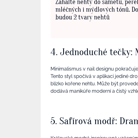
Zahalte nehty do sametu, perel
mléčných i mýdlových tónů. D
budou 2 tvary nehtů
4. Jednoduché tečky: 
Minimalismus v nail designu pokračuje
Tento styl spočívá v aplikaci jediné d
blízko kořene nehtu. Může být prove
dodává manikúře moderní a čistý vzhl
5. Safírová modř: Dra