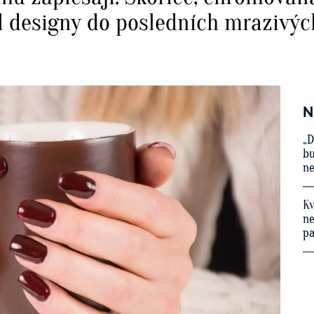
il designy do posledních mrazivýc
N
„D
bu
ne
Kv
ne
p