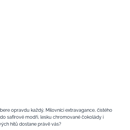
vybere opravdu každý, Milovníci extravagance, čistého
se do safírové modři, lesku chromované čokolády i
avých hitů dostane právě vás?