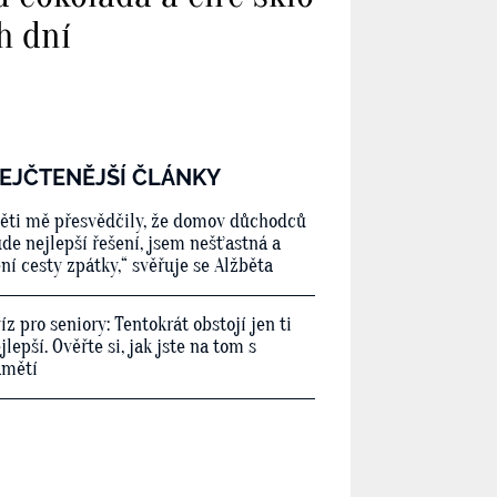
h dní
EJČTENĚJŠÍ ČLÁNKY
ěti mě přesvědčily, že domov důchodců
de nejlepší řešení, jsem nešťastná a
ní cesty zpátky,“ svěřuje se Alžběta
íz pro seniory: Tentokrát obstojí jen ti
jlepší. Ověřte si, jak jste na tom s
amětí