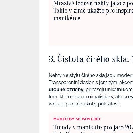
Mrazivě ledové nehty jako z p
Tohle v zimě ukažte pro inspir
manikérce
3. Čistota čirého skla
Nehty ve stylu čirého skla jsou modern
Transparentní design s jemnými akcenty
drobné ozdoby
, přinášejí unikátní ko
těm, kteří milují
minimalistický, ale pře
volbou pro jakoukoliv příležitost.
MOHLO BY SE VÁM LÍBIT
Trendy v manikúře pro jaro 20