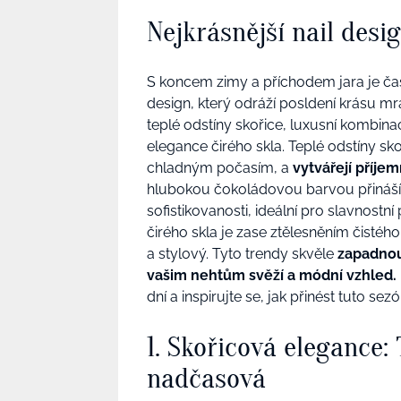
Nejkrásnější nail desi
S koncem zimy a příchodem jara je čas
design, který odráží posldení krásu mr
teplé odstíny skořice, luxusní kombin
elegance čirého skla. Teplé odstíny skoř
chladným počasím, a
vytvářejí příj
hlubokou čokoládovou barvou přináší
sofistikovanosti, ideální pro slavnostní
čirého skla je zase ztělesněním čistéh
a stylový. Tyto trendy skvěle
zapadnou
vašim nehtům svěží a módní vzhled.
dní a inspirujte se, jak přinést tuto s
1. Skořicová elegance: 
nadčasová