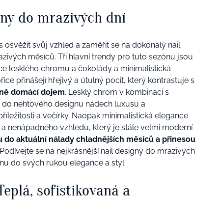
gny do mrazivých dní
 osvěžit svůj vzhled a zaměřit se na dokonalý nail
azivých měsíců. Tři hlavní trendy pro tuto sezónu jsou
ace lesklého chromu a čokolády a minimalistická
ice přinášejí hřejivý a útulný pocit, který kontrastuje s
emně domácí dojem
. Lesklý chrom v kombinaci s
 do nehtového designu nádech luxusu a
 příležitosti a večírky. Naopak minimalistická elegance
o a nenápadného vzhledu, který je stále velmi moderní
 do aktuální nálady chladnějších měsíců a přinesou
Podívejte se na nejkrásnější nail designy do mrazivých
ezónu do svých rukou elegance a styl.
Teplá, sofistikovaná a