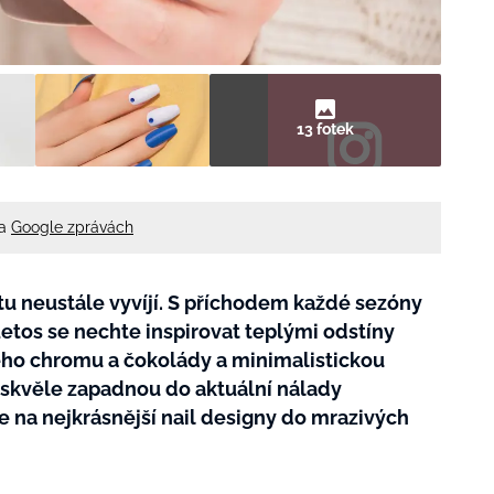
13 fotek
na
Google zprávách
rtu neustále vyvíjí. S příchodem každé sezóny
 Letos se nechte inspirovat teplými odstíny
lého chromu a čokolády a minimalistickou
y skvěle zapadnou do aktuální nálady
e na nejkrásnější nail designy do mrazivých