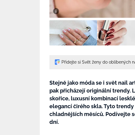
Přidejte si Svět ženy do oblíbených 
Stejně jako móda se i svět nail a
pak přicházejí originální trendy.
skořice, luxusní kombinací lesk
elegancí čirého skla. Tyto trend
chladnějších měsíců. Podívejte s
dní.