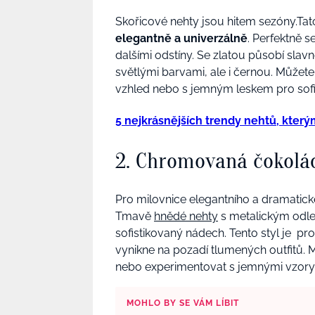
Skořicové nehty jsou hitem sezóny.Ta
elegantně a univerzálně
. Perfektně 
dalšími odstíny. Se zlatou působí slav
světlými barvami, ale i černou. Můžet
vzhled nebo s jemným leskem pro sofis
5 nejkrásnějších trendy nehtů, kter
2. Chromovaná čokolá
Pro milovnice elegantního a dramatic
Tmavě
hnědé nehty
s metalickým odle
sofistikovaný nádech. Tento styl je pro
vynikne na pozadí tlumených outfitů.
nebo experimentovat s jemnými vzory 
MOHLO BY SE VÁM LÍBIT