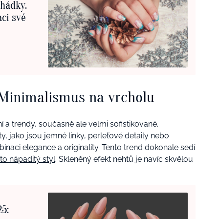
ohádky.
aci své
: Minimalismus na vrcholu
í a trendy, současně ale velmi sofistikované.
, jako jsou jemné linky, perleťové detaily nebo
mbinaci elegance a originality. Tento trend dokonale sedí
sto nápaditý styl
. Skleněný efekt nehtů je navíc skvělou
25: