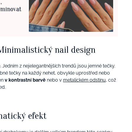
,
ominovat
Minimalistický nail design
. Jedním z nejelegantnějších trendů jsou jemné tečky.
robné tečky na každý nehet, obvykle uprostřed nebo
den
v kontrastní barvě
nebo v
metalickém odstínu
, což
ed.
matický efekt