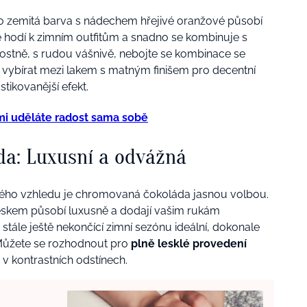
to zemitá barva s nádechem hřejivé oranžové působí
se hodí k zimním outfitům a snadno se kombinuje s
nostně, s rudou vášnivě, nebojte se kombinace se
e vybírat mezi lakem s matným finišem pro decentní
tikovanější efekt.
ými uděláte radost sama sobě
da: Luxusní a odvážná
kého vzhledu je chromovaná čokoláda jasnou volbou.
skem působí luxusně a dodají vašim rukám
 stále ještě nekončící zimní sezónu ideální, dokonale
 Můžete se rozhodnout pro
plně lesklé provedení
v kontrastních odstínech.