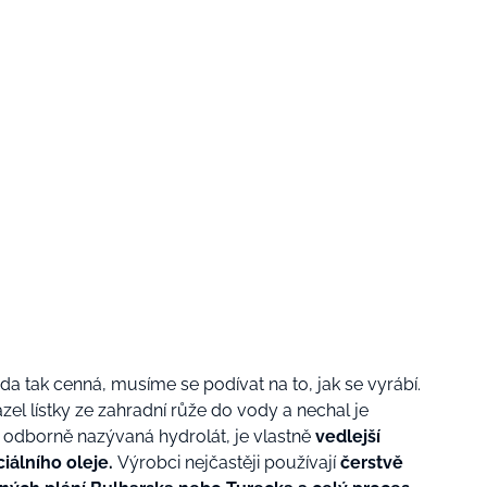
a tak cenná, musíme se podívat na to, jak se vyrábí.
el lístky ze zahradní růže do vody a nechal je
 odborně nazývaná hydrolát, je vlastně
vedlejší
iálního oleje.
Výrobci nejčastěji používají
čerstvě