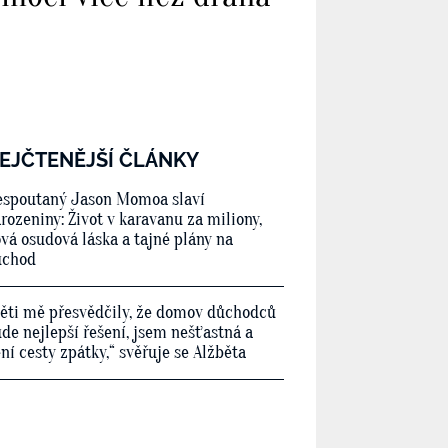
EJČTENĚJŠÍ ČLÁNKY
spoutaný Jason Momoa slaví
rozeniny: Život v karavanu za miliony,
vá osudová láska a tajné plány na
ůchod
ěti mě přesvědčily, že domov důchodců
de nejlepší řešení, jsem nešťastná a
ní cesty zpátky,“ svěřuje se Alžběta