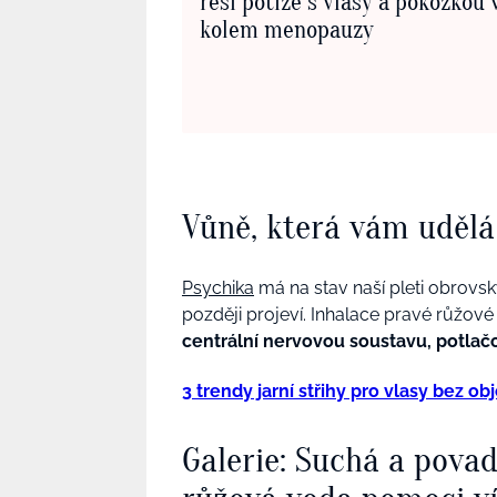
řeší potíže s vlasy a pokožkou 
kolem menopauzy
Vůně, která vám udělá
Psychika
má na stav naší pleti obrovs
později projeví. Inhalace pravé růžo
centrální nervovou soustavu, potlačo
3 trendy jarní střihy pro vlasy bez 
Galerie: Suchá a pova