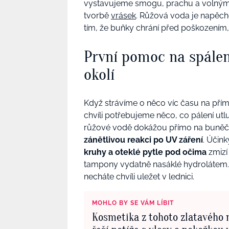
vystavujeme smogu, prachu a volným 
tvorbě
vrásek
. Růžová voda je napěchov
tím, že buňky chrání před poškozením,
První pomoc na spálen
okolí
Když strávíme o něco víc času na přím
chvíli potřebujeme něco, co pálení utlu
růžové vodě dokážou přímo na buněč
zánětlivou reakci po UV záření
. Účin
kruhy a oteklé pytle pod očima
zmizí 
tampony vydatně nasáklé hydrolátem. 
necháte chvíli uležet v lednici.
MOHLO BY SE VÁM LÍBIT
Kosmetika z tohoto zlatavého 