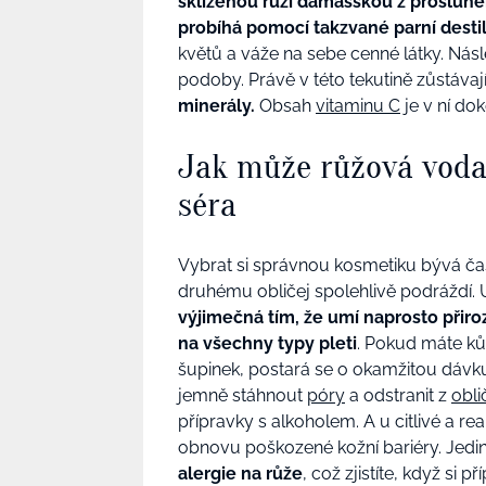
sklizenou růži damašskou z prosluně
probíhá pomocí takzvané parní desti
květů a váže na sebe cenné látky. Nás
podoby. Právě v této tekutině zůstávaj
minerály.
Obsah
vitaminu C
je v ní d
Jak může růžová voda
séra
Vybrat si správnou kosmetiku bývá ča
druhému obličej spolehlivě podráždí. U
výjimečná tím, že umí naprosto přir
na všechny typy pleti
. Pokud máte k
šupinek, postará se o okamžitou dávku 
jemně stáhnout
póry
a odstranit z
obli
přípravky s alkoholem. A u citlivé a re
obnovu poškozené kožní bariéry. Jedi
alergie na růže
, což zjistíte, když si 