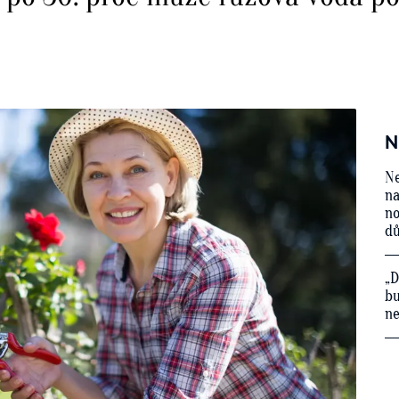
N
Ne
na
no
d
„D
bu
ne