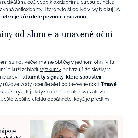
radikálům, což vede k oxidačnímu stresu buněk a
aná antioxidanty, které tyto škodlivé vlivy blokují. A
udržuje kůži déle pevnou a pružnou.
iny od slunce a unavené oční
ém slunci, večer máme obličej v jednom ohni. V tu
mí a kůži zchladí.
Výzkumy
potvrzují, že složky v
né úrovni
utlumit ty signály, které spouštějí
ky růžové vody oceníte ale i po bezesné noci.
Tmavé
o dost rychleji, když na ně přiložíte dva vatové
Ještě lepšího efektu dosáhnete, když je předtím
nápoje