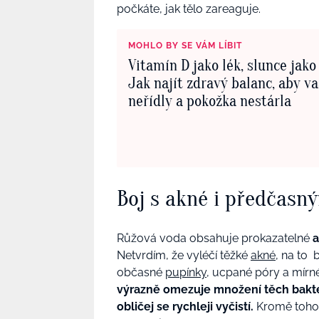
počkáte, jak tělo zareaguje.
MOHLO BY SE VÁM LÍBIT
Vitamín D jako lék, slunce jako
Jak najít zdravý balanc, aby va
neřídly a pokožka nestárla
Boj s akné i předčasn
Růžová voda obsahuje prokazatelné
a
Netvrdím, že vyléčí těžké
akné
, na to
občasné
pupínky
, ucpané póry a mírné
výrazně omezuje množení těch bakte
obličej se rychleji vyčistí.
Kromě toho j