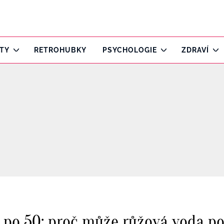
ITY
RETROHUBKY
PSYCHOLOGIE
ZDRAVÍ
 po 50: proč může růžová voda p