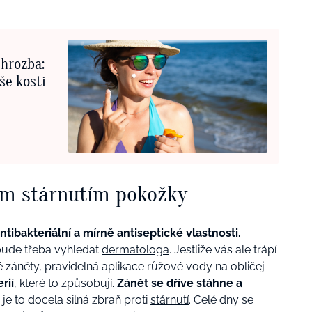
 hrozba:
še kosti
ým stárnutím pokožky
ntibakteriální a mírně antiseptické vlastnosti.
 bude třeba vyhledat
dermatologa
. Jestliže vás ale trápí
 záněty, pravidelná aplikace růžové vody na obličej
rií
, které to způsobují.
Zánět se dříve stáhne a
e to docela silná zbraň proti
stárnutí
. Celé dny se