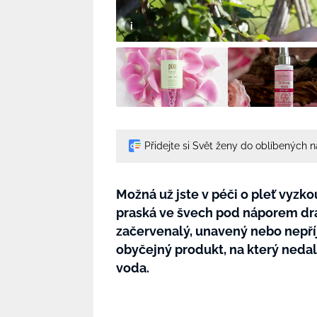
Přidejte si Svět ženy do oblíbených 
Možná už jste v péči o pleť vyzk
praská ve švech pod náporem dra
začervenalý, unavený nebo nepří
obyčejný produkt, na který nedal
voda.