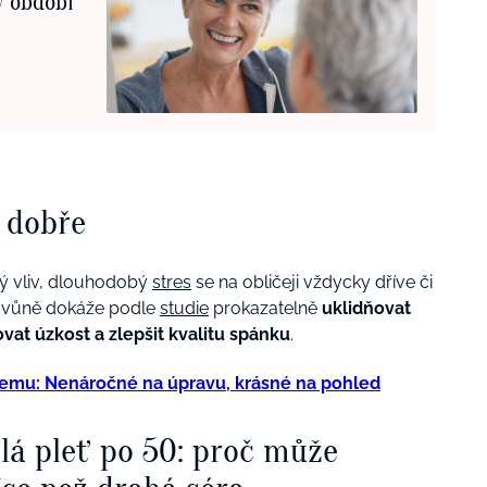
v období
 dobře
ký vliv, dlouhodobý
stres
se na obličeji vždycky dříve či
vé vůně dokáže podle
studie
prokazatelně
uklidňovat
vat úzkost a zlepšit kvalitu spánku
.
objemu: Nenáročné na úpravu, krásné na pohled
dlá pleť po 50: proč může