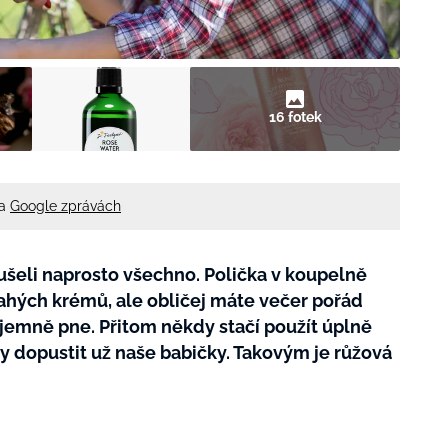
16 fotek
na
Google zprávách
oušeli naprosto všechno. Polička v koupelně
hých krémů, ale obličej máte večer pořád
jemně pne. Přitom někdy stačí použít úplně
y dopustit už naše babičky. Takovým je růžová