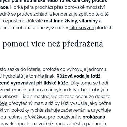
ných plání Bulharska nebo Turecka a celý proces
lace
. Horká pára prochází přes obrovské množství
ledně se prudce zchladí a kondenzuje zpět do tekuté
í rozpuštěné důležité
rostlinné živiny, vitamíny a
okonce mnohonásobně vyšší než v
citrusových
plodech.
 pomoci více než předražená
sto sázka do loterie, protože co vyhovuje jednomu,
 hydrolátů je tomhle jinak.
Růžová voda je totiž
ozeně vyrovnávat pH lidské kůže.
Díky tomu se hodí
ůži extrémně suchou a náchylnou k tvorbě drobných
vlhkosti. Lidé s mastnější pletí zase ocení, že dokáže
čeje
přebytečný maz, aniž by kůži vysušila jako běžné
aktivní pokožky rychle stahuje začervenání a urychluje
nou reálnou překážkou pro používání je
prokázaná
přípravek kápnete na vnitřní stranu zápěstí a pár hodin