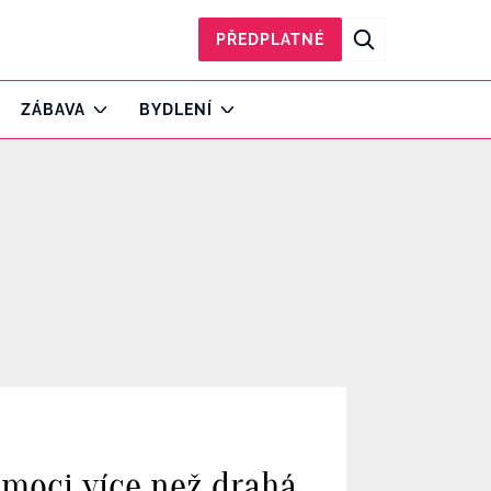
PŘEDPLATNÉ
ZÁBAVA
BYDLENÍ
omoci více než drahá